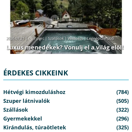
2026.07.21 |
7 perc
|
Szállások
|
Wellness
|
Legnépszerűbb
Luxus menedékek? Vonulj el a világ elől!
ÉRDEKES CIKKEINK
Hétvégi kimozduláshoz
(784)
Szuper látnivalók
(505)
Szállások
(322)
Gyermekekkel
(296)
Kirándulás, túraötletek
(325)