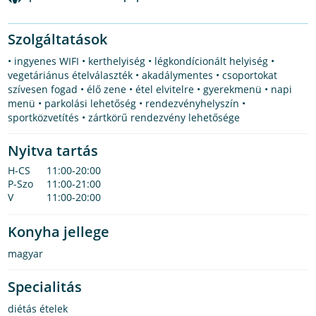
Szolgáltatások
• ingyenes WIFI • kerthelyiség • légkondícionált helyiség •
vegetáriánus ételválaszték • akadálymentes • csoportokat
szívesen fogad • élő zene • étel elvitelre • gyerekmenü • napi
menü • parkolási lehetőség • rendezvényhelyszín •
sportközvetítés • zártkörű rendezvény lehetősége
Nyitva tartás
H-CS
11:00-20:00
P-Szo
11:00-21:00
V
11:00-20:00
Konyha jellege
magyar
Specialitás
diétás ételek