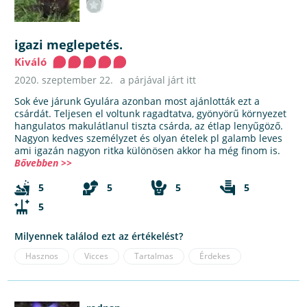
igazi meglepetés.
Kiváló
2020. szeptember 22.
a párjával járt itt
Sok éve járunk Gyulára azonban most ajánlották ezt a
csárdát. Teljesen el voltunk ragadtatva, gyönyörű környezet
hangulatos makulátlanul tiszta csárda, az étlap lenyűgöző.
Nagyon kedves személyzet és olyan ételek pl galamb leves
ami igazán nagyon ritka különösen akkor ha még finom is.
Bővebben >>
5
5
5
5
5
Milyennek találod ezt az értékelést?
Hasznos
Vicces
Tartalmas
Érdekes