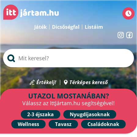
Játék
Dicsőségfal
Listáim
Értékelj!
Térképes kereső
UTAZOL MOSTANÁBAN?
Válassz az IttJártam.hu segítségével!
2-3 éjszaka
Nyugdíjasoknak
Wellness
Tavasz
Családoknak