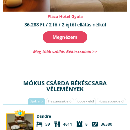
Pláza Hotel Gyula
36.288 Ft / 2 fő / 2 éjtől
ellátás nélkül
Megnézem
Még több szállás Békéscsabán >>
MÓKUS CSÁRDA BÉKÉSCSABA
VÉLEMÉNYEK
Újak elől
Hasznosak elől
Jobbak elől
Rosszabbak elől
DEndre
59
4611
8
36380