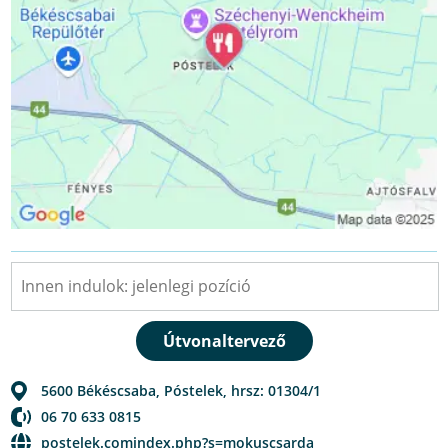
5600
Békéscsaba
,
Póstelek, hrsz: 01304/1
06 70 633 0815
postelek.comindex.php?s=mokuscsarda