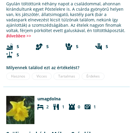
Gyulán töltöttünk néhány napot a családommal, ahonnan
kirándultunk egyet Póstelekre is. A csárda gyönyörű helyen
van, kis játszótér, állatsimogató, kastély park (bár a
vadaspark elnevezést kicsit túlzónak találom, nekünk így
ajánlották) a szomszédságában. Az ételek nagyon finomak
voltak, férjem pörköltet evett galuskával, én töltöttkáposztát.
Bővebben >>
5
5
5
5
5
Milyennek találod ezt az értékelést?
Hasznos
Vicces
Tartalmas
Érdekes
umagdolna
2
1
0
1