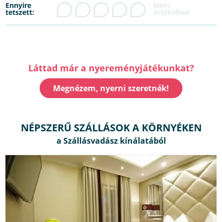
Ennyire
tetszett:
Láttad már a nyereményjátékunkat?
Megnézem, nyerni szeretnék!
NÉPSZERŰ SZÁLLÁSOK A KÖRNYÉKEN