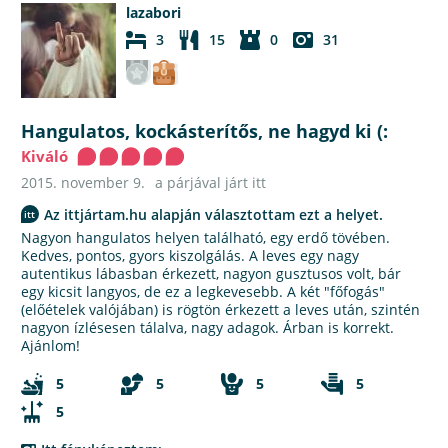
lazabori
3
15
0
31
Hangulatos, kockásterítős, ne hagyd ki (:
Kiváló
2015. november 9.
a párjával járt itt
Az ittjártam.hu alapján választottam ezt a helyet.
Nagyon hangulatos helyen található, egy erdő tövében.
Kedves, pontos, gyors kiszolgálás. A leves egy nagy
autentikus lábasban érkezett, nagyon gusztusos volt, bár
egy kicsit langyos, de ez a legkevesebb. A két "főfogás"
(előételek valójában) is rögtön érkezett a leves után, szintén
nagyon ízlésesen tálalva, nagy adagok. Árban is korrekt.
Ajánlom!
5
5
5
5
5