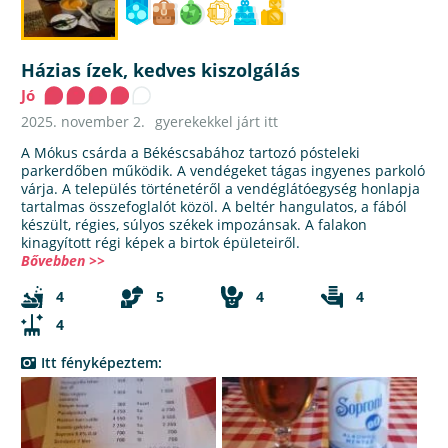
Házias ízek, kedves kiszolgálás
Jó
2025. november 2.
gyerekekkel járt itt
A Mókus csárda a Békéscsabához tartozó pósteleki
parkerdőben működik. A vendégeket tágas ingyenes parkoló
várja. A település történetéről a vendéglátóegység honlapja
tartalmas összefoglalót közöl. A beltér hangulatos, a fából
készült, régies, súlyos székek impozánsak. A falakon
kinagyított régi képek a birtok épületeiről.
Bővebben >>
4
5
4
4
4
Itt fényképeztem: