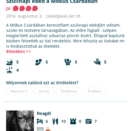
Szülinapi ebéd a Mókus Csárdában
Jó
2016. augusztus 3.
családjával járt itt
A Mókus Csárdában keresztfiam szülinapi ebédjèn voltam,
szülei és testvére társaságàban. Az előre foglalt , szépen
megterített asztalhoz udvarias pincér kisért. Étlapot kaptunk
közben felvették az ital rendelést. Mire kihozta az italokat mi
is kiválasztottuk az ételeket.
Bővebben >>
5
5
5
5
4
Milyennek találod ezt az értékelést?
Hasznos
1
Vicces
Tartalmas
Érdekes
fmagdi
6
10
0
7