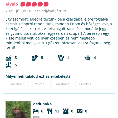
Kiváló
2021. július 10.
családjával járt itt
Egy szombati ebédre tértünk be a csárdába, előre foglalva
asztalt. Étlapról rendeltünk, minden finom és bőséges volt, a
kiszolgálás is korrekt. A felszolgált kancsós limonádé jéggel
és gyümölcsdarabokkal egyszerűen szuper! A teraszon egy
kissé meleg volt, de nyár közepén ez nem meglepő,
mindenhol meleg van. Egészen biztosan vissza fogunk még
térni!
5
5
4
4
5
Milyennek találod ezt az értékelést?
Hasznos
1
Vicces
Tartalmas
Érdekes
dédunoka
6
13
0
0