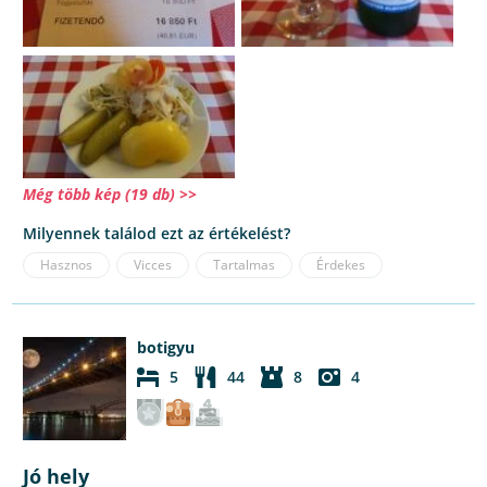
Még több kép (19 db) >>
Milyennek találod ezt az értékelést?
Hasznos
Vicces
Tartalmas
Érdekes
botigyu
5
44
8
4
Jó hely