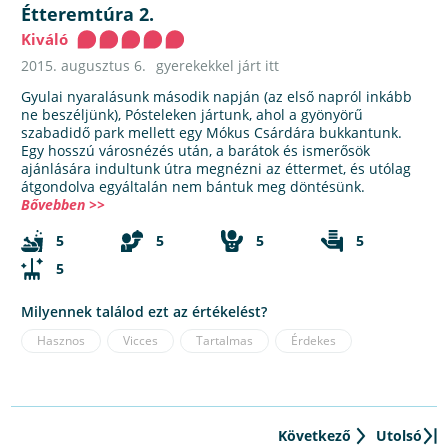
Étteremtúra 2.
Kiváló
2015. augusztus 6.
gyerekekkel járt itt
Gyulai nyaralásunk második napján (az első napról inkább
ne beszéljünk), Pósteleken jártunk, ahol a gyönyörű
szabadidő park mellett egy Mókus Csárdára bukkantunk.
Egy hosszú városnézés után, a barátok és ismerősök
ajánlására indultunk útra megnézni az éttermet, és utólag
átgondolva egyáltalán nem bántuk meg döntésünk.
Bővebben >>
5
5
5
5
5
Milyennek találod ezt az értékelést?
Hasznos
Vicces
Tartalmas
Érdekes
Következő
Utolsó