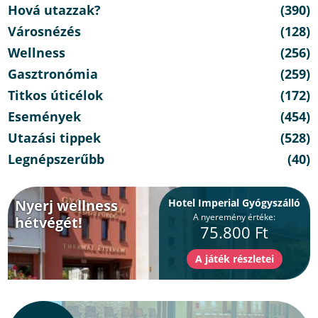
Hová utazzak?
(390)
Városnézés
(128)
Wellness
(256)
Gasztronómia
(259)
Titkos úticélok
(172)
Események
(454)
Utazási tippek
(528)
Legnépszerűbb
(40)
Nyerj wellness
Hotel Imperial Gyógyszálló
A nyeremény értéke:
hétvégét!
75.800 Ft