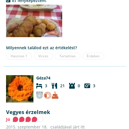
Itt fényképeztem:
Milyennek találod ezt az értékelést?
Hasznos
1
Vicces
Tartalmas
Érdekes
Géza74
3
21
0
3
Vegyes érzelmek
Jó
2015. szeptember 18.
családjával járt itt