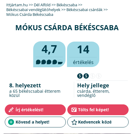
IttJártam.hu
>>
Dél Alföld
>>
Békéscsaba
>>
Békéscsabai vendéglátóhelyek
>>
Békéscsabai csárdák
>>
Mókus Csárda Békéscsaba
MÓKUS CSÁRDA BÉKÉSCSABA
4,7
14
értékelés
$
$
$
$
8. helyezett
Hely jellege
a 65
békéscsabai étterem
csárda, étterem,
közül
vendéglő