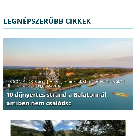
LEGNÉPSZERŰBB CIKKEK
2026.07.14 |
8 perc
|
Hétvégi kimozduláshoz
|
Hová utazzak?
|
Utazási tippek
|
Legnépszerűbb
10 díjnyertes strand a Balatonnál,
amiben nem csalódsz