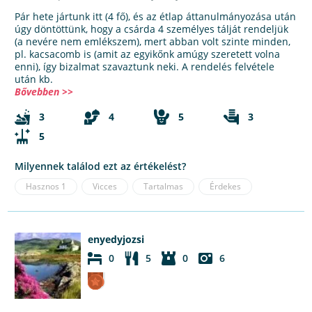
Pár hete jártunk itt (4 fő), és az étlap áttanulmányozása után
úgy döntöttünk, hogy a csárda 4 személyes tálját rendeljük
(a nevére nem emlékszem), mert abban volt szinte minden,
pl. kacsacomb is (amit az egyikőnk amúgy szeretett volna
enni), így bizalmat szavaztunk neki. A rendelés felvétele
után kb.
Bővebben >>
3
4
5
3
5
Milyennek találod ezt az értékelést?
Hasznos
1
Vicces
Tartalmas
Érdekes
enyedyjozsi
0
5
0
6