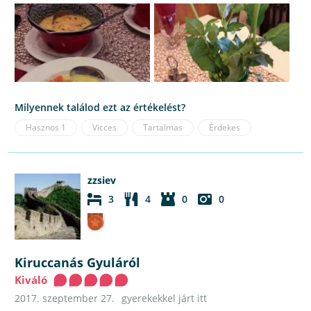
Milyennek találod ezt az értékelést?
Hasznos
1
Vicces
Tartalmas
Érdekes
zzsiev
3
4
0
0
Kiruccanás Gyuláról
Kiváló
2017. szeptember 27.
gyerekekkel járt itt