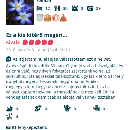
rodnan
12
30
0
29
Ez a kis kitérő megéri...
Kiváló
2018. január 3.
a párjával járt itt
Az ittjártam.hu alapján választottam ezt a helyet.
Az év végét itt kezdtük 30. -án. Olyan jó volt a felszolgálás és
az enni való, hogy ilyen folytatást szerettünk volna. Ez
sikerült is. Házias ízekkel találkoztunk. Egy kis kitérő bármely
irányból megéri. Tessenek megpróbálni! Amikor
megjegyeztem, hogy az abrosz sajnos foltos lett, azt a
választ kaptam nevetve: a mosodának is meg kell élni! A
vendéglátásnak nem csak az alapjaival vannak tisztában.
5
5
5
5
5
Itt fényképeztem: