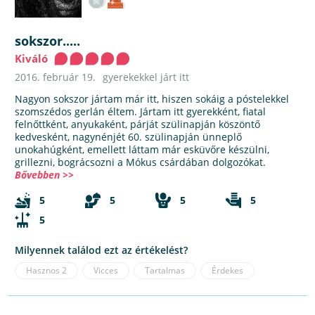
sokszor.....
Kiváló
2016. február 19.
gyerekekkel járt itt
Nagyon sokszor jártam már itt, hiszen sokáig a póstelekkel
szomszédos gerlán éltem. Jártam itt gyerekként, fiatal
felnőttként, anyukaként, párját szülinapján köszöntő
kedvesként, nagynénjét 60. szülinapján ünneplő
unokahúgként, emellett láttam már esküvőre készülni,
grillezni, bográcsozni a Mókus csárdában dolgozókat.
Bővebben >>
5
5
5
5
5
Milyennek találod ezt az értékelést?
Hasznos
2
Vicces
Tartalmas
Érdekes