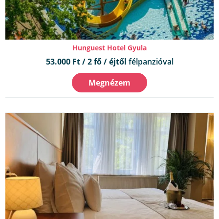
Hunguest Hotel Gyula
53.000 Ft / 2 fő / éjtől
félpanzióval
Megnézem