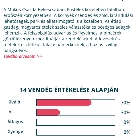
A Mókus Csárda Békéscsabán, Póstelek közelében található,
erdőszéli környezetben. A környék csendes és zöld, kirándulási
lehetőségek, park és állatsimogató is a közelben. Az étlap
gazdag, magyaros ételek széles választéka és bőséges adagok
jellemzik. A felszolgálás udvarias és figyelmes, a pincérek
gördülékenyen koordinálják a rendeléseket. A levesek és
főételek esztétikus tálalásban érkeznek, a házias ízvilág
hangsúlyos.
Tovább olvasom >>
14 VENDÉG ÉRTÉKELÉSE ALAPJÁN
Kiváló
70%
Jó
30%
Átlagos
0%
Gyenge
0%