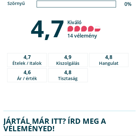
Szörnyű
0%
4,7
Kiváló
14 vélemény
4,7
4,9
4,8
Ételek / Italok
Kiszolgálás
Hangulat
4,6
4,8
Ár / érték
Tisztaság
JÁRTÁL MÁR ITT? ÍRD MEG A
VÉLEMÉNYED!