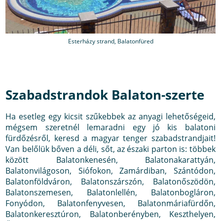
Esterházy strand, Balatonfüred
Szabadstrandok Balaton-szerte
Ha esetleg egy kicsit szűkebbek az anyagi lehetőségeid,
mégsem szeretnél lemaradni egy jó kis balatoni
fürdőzésről, keresd a magyar tenger szabadstrandjait!
Van belőlük bőven a déli, sőt, az északi parton is: többek
között Balatonkenesén, Balatonakarattyán,
Balatonvilágoson, Siófokon, Zamárdiban, Szántódon,
Balatonföldváron, Balatonszárszón, Balatonőszödön,
Balatonszemesen, Balatonlellén, Balatonbogláron,
Fonyódon, Balatonfenyvesen, Balatonmáriafürdőn,
Balatonkeresztúron, Balatonberényben, Keszthelyen,