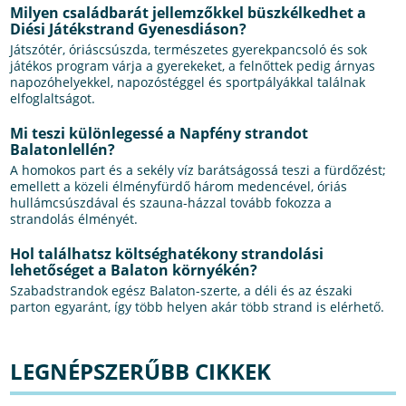
Milyen családbarát jellemzőkkel büszkélkedhet a
Diési Játékstrand Gyenesdiáson?
Játszótér, óriáscsúszda, természetes gyerekpancsoló és sok
játékos program várja a gyerekeket, a felnőttek pedig árnyas
napozóhelyekkel, napozóstéggel és sportpályákkal találnak
elfoglaltságot.
Mi teszi különlegessé a Napfény strandot
Balatonlellén?
A homokos part és a sekély víz barátságossá teszi a fürdőzést;
emellett a közeli élményfürdő három medencével, óriás
hullámcsúszdával és szauna-házzal tovább fokozza a
strandolás élményét.
Hol találhatsz költséghatékony strandolási
lehetőséget a Balaton környékén?
Szabadstrandok egész Balaton-szerte, a déli és az északi
parton egyaránt, így több helyen akár több strand is elérhető.
LEGNÉPSZERŰBB CIKKEK