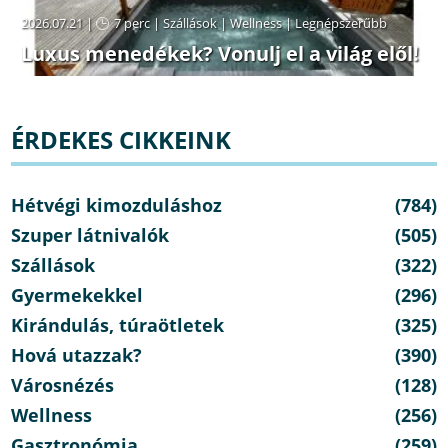
2026.07.21 |
7 perc
|
Szállások
|
Wellness
|
Legnépszerűbb
Luxus menedékek? Vonulj el a világ elől!
ÉRDEKES CIKKEINK
Hétvégi kimozduláshoz
(784)
Szuper látnivalók
(505)
Szállások
(322)
Gyermekekkel
(296)
Kirándulás, túraötletek
(325)
Hová utazzak?
(390)
Városnézés
(128)
Wellness
(256)
Gasztronómia
(259)