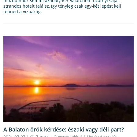
mozdulnod? Semmi akadálya! A Balatonon tucatnyi saját
strandos hotelt találsz, így tényleg csak egy-két lépést kell
tenned a vízpartig.
A Balaton örök kérdése: északi vagy déli part?
2021.07.07 |
7 perc
|
Gyermekekkel
|
Hová utazzak?
|