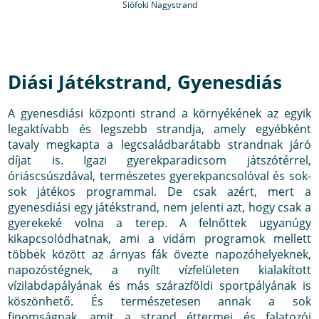
Siófoki Nagystrand
Diási Játékstrand, Gyenesdiás
A gyenesdiási központi strand a környékének az egyik
legaktívabb és legszebb strandja, amely egyébként
tavaly megkapta a legcsaládbarátabb strandnak járó
díjat is. Igazi gyerekparadicsom játszótérrel,
óriáscsúszdával, természetes gyerekpancsolóval és sok-
sok játékos programmal. De csak azért, mert a
gyenesdiási egy játékstrand, nem jelenti azt, hogy csak a
gyerekeké volna a terep. A felnőttek ugyanúgy
kikapcsolódhatnak, ami a vidám programok mellett
többek között az árnyas fák övezte napozóhelyeknek,
napozóstégnek, a nyílt vízfelületen kialakított
vízilabdapályának és más szárazföldi sportpályának is
köszönhető. És természetesen annak a sok
finomságnak, amit a strand éttermei és falatozói