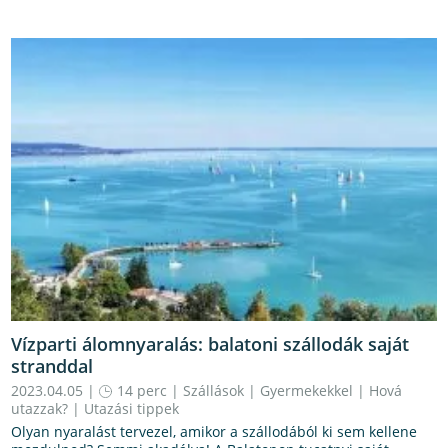
Vízparti álomnyaralás: balatoni szállodák saját
stranddal
2023.04.05 |
14 perc
|
Szállások
|
Gyermekekkel
|
Hová
utazzak?
|
Utazási tippek
Olyan nyaralást tervezel, amikor a szállodából ki sem kellene