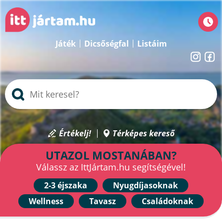
Játék
Dicsőségfal
Listáim
Értékelj!
Térképes kereső
UTAZOL MOSTANÁBAN?
Válassz az IttJártam.hu segítségével!
2-3 éjszaka
Nyugdíjasoknak
Wellness
Tavasz
Családoknak