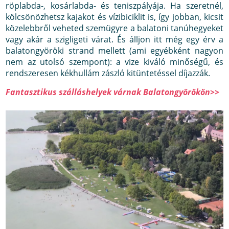
röplabda-, kosárlabda- és teniszpályája. Ha szeretnél,
kölcsönözhetsz kajakot és vízibiciklit is, így jobban, kicsit
közelebbről veheted szemügyre a balatoni tanúhegyeket
vagy akár a szigligeti várat. És álljon itt még egy érv a
balatongyöröki strand mellett (ami egyébként nagyon
nem az utolsó szempont): a vize kiváló minőségű, és
rendszeresen kékhullám zászló kitüntetéssel díjazzák.
Fantasztikus szálláshelyek várnak Balatongyörökön>>