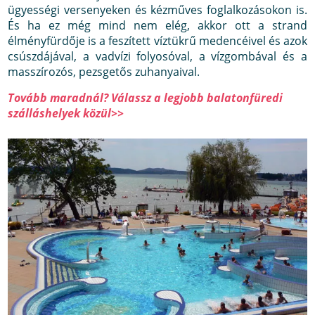
ügyességi versenyeken és kézműves foglalkozásokon is.
És ha ez még mind nem elég, akkor ott a strand
élményfürdője is a feszített víztükrű medencéivel és azok
csúszdájával, a vadvízi folyosóval, a vízgombával és a
masszírozós, pezsgetős zuhanyaival.
Tovább maradnál? Válassz a legjobb balatonfüredi
szálláshelyek közül>>