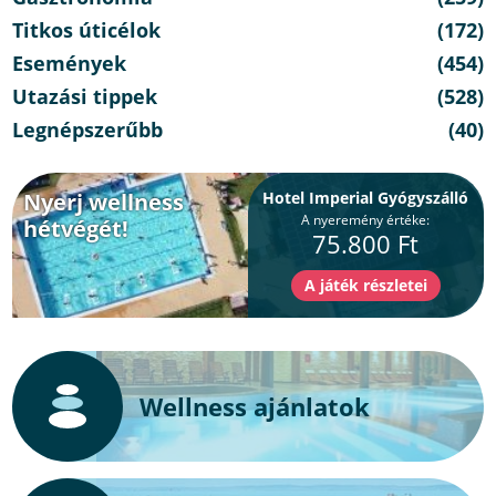
Titkos úticélok
(172)
Események
(454)
Utazási tippek
(528)
Legnépszerűbb
(40)
Nyerj wellness
Hotel Imperial Gyógyszálló
A nyeremény értéke:
hétvégét!
75.800 Ft
Wellness ajánlatok