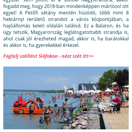
fogadd meg, hogy 2018-ban mindenképpen mártózol ott
egyet! A Petőfi sétány mentén húzódó, több mint 8
hektárnyi területű strandot a város központjában, a
hajóállomás keleti oldalán találod. Ez a Balaton, és ha
úgy tetszik, Magyarország leglátogatottabb strandja is,
ahol csak jól érezheted magad, akkor is, ha barátokkal
és akkor is, ha gyerekekkel érkezel.
Foglalj szállást Siófokon - nézz szét itt>>