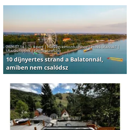
2026.07.14 |
8 perc
|
Hétvégi kimozduláshoz
|
Hová utazzak?
|
Utazási tippek
|
Legnépszerűbb
10 díjnyertes strand a Balatonnál,
amiben nem csalódsz