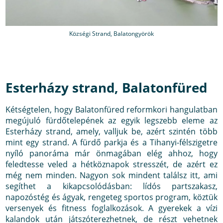
Községi Strand, Balatongyörök
Esterházy strand, Balatonfüred
Kétségtelen, hogy Balatonfüred reformkori hangulatban
megújuló fürdőtelepének az egyik legszebb eleme az
Esterházy strand, amely, valljuk be, azért szintén több
mint egy strand. A fürdő parkja és a Tihanyi-félszigetre
nyíló panoráma már önmagában elég ahhoz, hogy
feledtesse veled a hétköznapok stresszét, de azért ez
még nem minden. Nagyon sok mindent találsz itt, ami
segíthet a kikapcsolódásban: lídós partszakasz,
napozóstég és ágyak, rengeteg sportos program, köztük
versenyek és fitness foglalkozások. A gyerekek a vízi
kalandok után játszóterezhetnek, de részt vehetnek