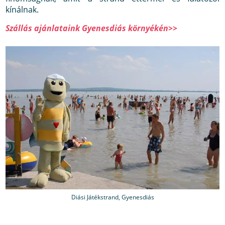
kínálnak.
Szállás ajánlataink Gyenesdiás környékén>>
Diási Játékstrand, Gyenesdiás