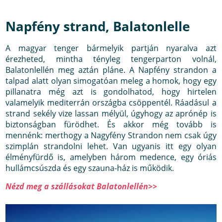
Napfény strand, Balatonlelle
A magyar tenger bármelyik partján nyaralva azt
érezheted, mintha tényleg tengerparton volnál,
Balatonlellén meg aztán pláne. A Napfény strandon a
talpad alatt olyan simogatóan meleg a homok, hogy egy
pillanatra még azt is gondolhatod, hogy hirtelen
valamelyik mediterrán országba csöppentél. Ráadásul a
strand sekély vize lassan mélyül, úgyhogy az aprónép is
biztonságban fürödhet. És akkor még tovább is
mennénk: merthogy a Nagyfény Strandon nem csak úgy
szimplán strandolni lehet. Van ugyanis itt egy olyan
élményfürdő is, amelyben három medence, egy óriás
hullámcsúszda és egy szauna-ház is működik.
Nézd meg a szállásokat Balatonlellén>>