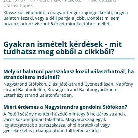
Utazási tippek
Klasszikus vitaindító a magyar tenger rajongói között, hogy a
Balaton északi, vagy a déli partja a jobb. Döntést mi sem
hozunk, adunk viszont 5 érvet mindkét tábor mellett.
Gyakran ismételt kérdések - mit
tudhatsz meg ebből a cikkből?
Mely öt balatoni partszakasz közül választhatnál, ha
strandolásra indulnál?
Nagystrand Siófokon, Diási Játékstrand Gyenesdiásan, Napfény
strand Balatonlellén, Községi strand Balatongyörökön és
Esterházy strand Balatonfüreden.
Miért érdemes a Nagystrandra gondolni Siófokon?
A Petőfi sétány mentén húzódó mintegy 8 hektáros strand a
város központjában található, Magyarország egyik
leglátogatottabb partszakasza, ahol barátokkal vagy
gyerekekkel is jó hangulatban töltheted az időt.