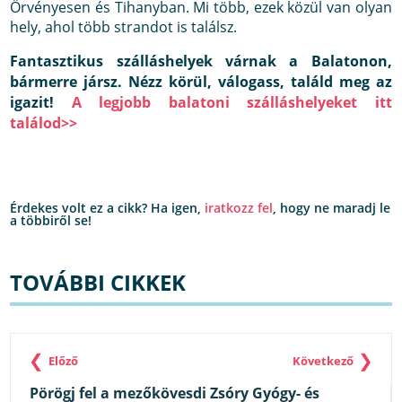
Örvényesen és Tihanyban. Mi több, ezek közül van olyan
hely, ahol több strandot is találsz.
Fantasztikus szálláshelyek várnak a Balatonon,
bármerre jársz. Nézz körül, válogass, találd meg az
igazit!
A legjobb balatoni szálláshelyeket itt
találod>>
Érdekes volt ez a cikk? Ha igen,
iratkozz fel
, hogy ne maradj le
a többiről se!
TOVÁBBI CIKKEK
❮
❯
Előző
Következő
Pörögj fel a mezőkövesdi Zsóry Gyógy- és