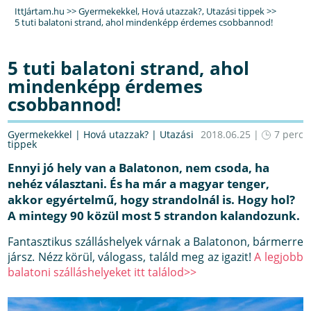
IttJártam.hu
>>
Gyermekekkel
,
Hová utazzak?
,
Utazási tippek
>>
5 tuti balatoni strand, ahol mindenképp érdemes csobbannod!
5 tuti balatoni strand, ahol
mindenképp érdemes
csobbannod!
Gyermekekkel
|
Hová utazzak?
|
Utazási
2018.06.25 |
7 perc
tippek
Ennyi jó hely van a Balatonon, nem csoda, ha
nehéz választani. És ha már a magyar tenger,
akkor egyértelmű, hogy strandolnál is. Hogy hol?
A mintegy 90 közül most 5 strandon kalandozunk.
Fantasztikus szálláshelyek várnak a Balatonon, bármerre
jársz. Nézz körül, válogass, találd meg az igazit!
A legjobb
balatoni szálláshelyeket itt találod>>