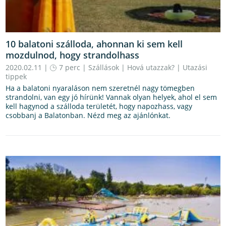
10 balatoni szálloda, ahonnan ki sem kell
mozdulnod, hogy strandolhass
2020.02.11 |
7 perc
|
Szállások
|
Hová utazzak?
|
Utazási
tippek
Ha a balatoni nyaraláson nem szeretnél nagy tömegben
strandolni, van egy jó hírünk! Vannak olyan helyek, ahol el sem
kell hagynod a szálloda területét, hogy napozhass, vagy
csobbanj a Balatonban. Nézd meg az ajánlónkat.