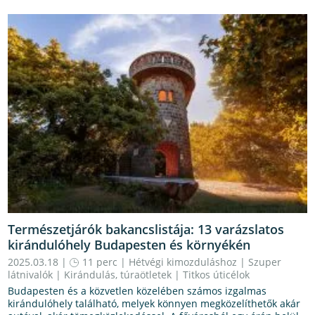
Természetjárók bakancslistája: 13 varázslatos
kirándulóhely Budapesten és környékén
2025.03.18 |
11 perc
|
Hétvégi kimozduláshoz
|
Szuper
látnivalók
|
Kirándulás, túraötletek
|
Titkos úticélok
Budapesten és a közvetlen közelében számos izgalmas
kirándulóhely található, melyek könnyen megközelíthetők akár