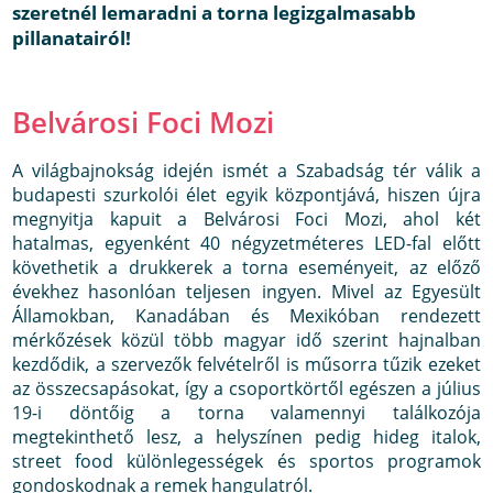
szeretnél lemaradni a torna legizgalmasabb
pillanatairól!
Belvárosi Foci Mozi
A világbajnokság idején ismét a Szabadság tér válik a
budapesti szurkolói élet egyik központjává, hiszen újra
megnyitja kapuit a Belvárosi Foci Mozi, ahol két
hatalmas, egyenként 40 négyzetméteres LED-fal előtt
követhetik a drukkerek a torna eseményeit, az előző
évekhez hasonlóan teljesen ingyen. Mivel az Egyesült
Államokban, Kanadában és Mexikóban rendezett
mérkőzések közül több magyar idő szerint hajnalban
kezdődik, a szervezők felvételről is műsorra tűzik ezeket
az összecsapásokat, így a csoportkörtől egészen a július
19-i döntőig a torna valamennyi találkozója
megtekinthető lesz, a helyszínen pedig hideg italok,
street food különlegességek és sportos programok
gondoskodnak a remek hangulatról.