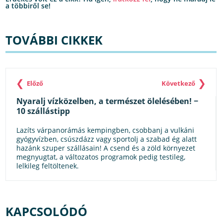
a többiről se!
TOVÁBBI CIKKEK
❮
❯
Előző
Következő
Nyaralj vízközelben, a természet ölelésében! −
10 szállástipp
Lazíts várpanorámás kempingben, csobbanj a vulkáni
gyógyvízben, csúszdázz vagy sportolj a szabad ég alatt
hazánk szuper szállásain! A csend és a zöld környezet
megnyugtat, a változatos programok pedig testileg,
lelkileg feltöltenek.
KAPCSOLÓDÓ