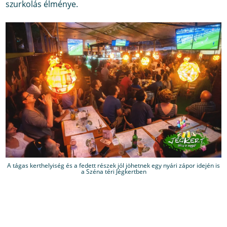
szurkolás élménye.
A tágas kerthelyiség és a fedett részek jól jöhetnek egy nyári zápor idején is
a Széna téri Jégkertben