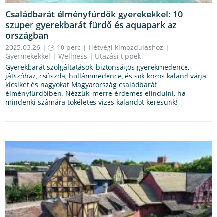
Családbarát élményfürdők gyerekekkel: 10
szuper gyerekbarát fürdő és aquapark az
országban
2025.03.26 |
10 perc
|
Hétvégi kimozduláshoz
|
Gyermekekkel
|
Wellness
|
Utazási tippek
Gyerekbarát szolgáltatások, biztonságos gyerekmedence,
játszóház, csúszda, hullámmedence, és sok közös kaland várja
kicsiket és nagyokat Magyarország családbarát
élményfürdőiben. Nézzük, merre érdemes elindulni, ha
mindenki számára tökéletes vizes kalandot keresünk!