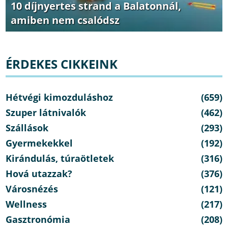
10 díjnyertes strand a Balatonnál,
amiben nem csalódsz
ÉRDEKES CIKKEINK
Hétvégi kimozduláshoz
(659)
Szuper látnivalók
(462)
Szállások
(293)
Gyermekekkel
(192)
Kirándulás, túraötletek
(316)
Hová utazzak?
(376)
Városnézés
(121)
Wellness
(217)
Gasztronómia
(208)