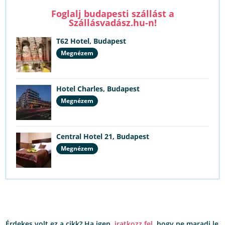
Foglalj budapesti szállást a
Szállásvadász.hu-n!
T62 Hotel, Budapest
Megnézem
Hotel Charles, Budapest
Megnézem
Central Hotel 21, Budapest
Megnézem
Érdekes volt ez a cikk? Ha igen,
iratkozz fel
, hogy ne maradj le