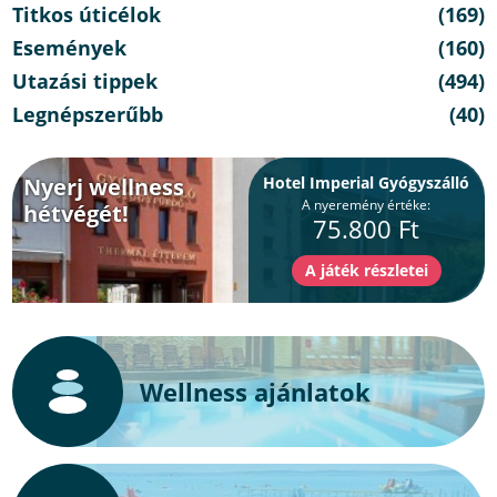
Titkos úticélok
(169)
Események
(160)
Utazási tippek
(494)
Legnépszerűbb
(40)
Nyerj wellness
Hotel Imperial Gyógyszálló
A nyeremény értéke:
hétvégét!
75.800 Ft
Wellness ajánlatok