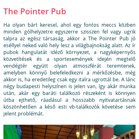
The Pointer Pub
Ha olyan bárt keresel, ahol egy fontos meccs közben
minden gólhelyzetre egyszerre szisszen fel vagy ugrik
talpra az egész társaság, akkor a The Pointer Pub jó
eséllyel neked való hely lesz a világbajnokság alatt. Az ír
pubok hangulatát idéző környezet, a nagyképernyős
közvetítések és a sportesemények idején megtelő
vendégtér együtt olyan atmoszférát teremtenek,
amelyben könnyű belefeledkezni a mérkőzésbe, még
akkor is, ha eredetileg csak egy italra ugrottál be. A lánc
négy budapesti helyszínen is jelen van, így akár munka
után, akár egy baráti találkozó részeként is könnyen
útba ejthető, ráadásul a hosszabb nyitvatartásnak
köszönhetően a késő esti vb-találkozók követése sem
jelent problémát.