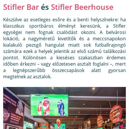
Stifler Bar
és
Stifler Beerhouse
Készülve az esetleges esőre és a benti helyszínekre: ha
klasszikus sportbáros élményt keresünk, a Stifler
egységei nem fognak csalódást okozni. A belvárosi
lokáció, a nagyméretű kivetítők és a meccsnapokon
kialakuló pezsgő hangulat miatt sok futballrajongó
számára ezek a helyek jelentik az első számú találkozási
pontot. Különösen a kieséses szakaszban érdemes
időben érkezni – vagy előzetesen asztalt foglalni –, mert
a legnépszerűbb összecsapások alatt gyorsan
megtelnek az asztalok.