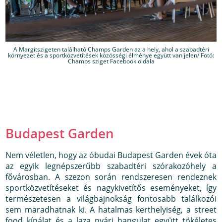
A Margitszigeten található Champs Garden az a hely, ahol a szabadtéri
környezet és a sportközvetítések közösségi élménye együtt van jelen/ Fotó:
Champs sziget Facebook oldala
Budapest Garden
Nem véletlen, hogy az óbudai Budapest Garden évek óta
az egyik legnépszerűbb szabadtéri szórakozóhely a
fővárosban. A szezon során rendszeresen rendeznek
sportközvetítéseket és nagykivetítős eseményeket, így
természetesen a világbajnokság fontosabb találkozói
sem maradhatnak ki. A hatalmas kerthelyiség, a street
food kínálat és a laza nyári hangulat együtt tökéletes