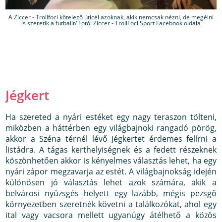
A Ziccer - Trollfoci kötelező úticél azoknak, akik nemcsak nézni, de megélni
is szeretik a futballt/ Fotó: Ziccer - TrollFoci Sport Facebook oldala
Jégkert
Ha szereted a nyári estéket egy nagy teraszon tölteni,
miközben a háttérben egy világbajnoki rangadó pörög,
akkor a Széna térnél lévő Jégkertet érdemes felírni a
listádra. A tágas kerthelyiségnek és a fedett részeknek
köszönhetően akkor is kényelmes választás lehet, ha egy
nyári zápor megzavarja az estét. A világbajnokság idején
különösen jó választás lehet azok számára, akik a
belvárosi nyüzsgés helyett egy lazább, mégis pezsgő
környezetben szeretnék követni a találkozókat, ahol egy
ital vagy vacsora mellett ugyanúgy átélhető a közös