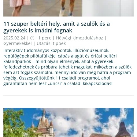
11 szuper beltéri hely, amit a szülők és a
gyerekek is imádni fognak
2025.02.24 |
11 perc
|
Hétvégi kimozduláshoz
|
Gyermekekkel
|
Utazási tippek
Interaktív tudományos központok, illúziómúzeumok,
repülőgépek pilótafülkéje, cápás alagút és óriási beltéri
kalandparkok – mind olyan élmények, ahol a gyerekek
felfedezhetnek és próbára tehetik magukat, miközben a szülők
sem azt fogják számolni, mennyi idő van még hátra a program
végéig. Összegyűjtöttünk 11 családi programot, ahol
garantáltan nem lesz „uncsi” a családi kikapcsolódás!