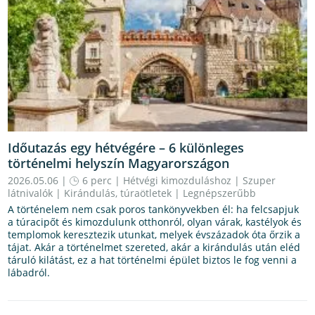
Időutazás egy hétvégére – 6 különleges
történelmi helyszín Magyarországon
2026.05.06 |
6 perc
|
Hétvégi kimozduláshoz
|
Szuper
látnivalók
|
Kirándulás, túraötletek
|
Legnépszerűbb
A történelem nem csak poros tankönyvekben él: ha felcsapjuk
a túracipőt és kimozdulunk otthonról, olyan várak, kastélyok és
templomok keresztezik utunkat, melyek évszázadok óta őrzik a
tájat. Akár a történelmet szereted, akár a kirándulás után eléd
táruló kilátást, ez a hat történelmi épület biztos le fog venni a
lábadról.