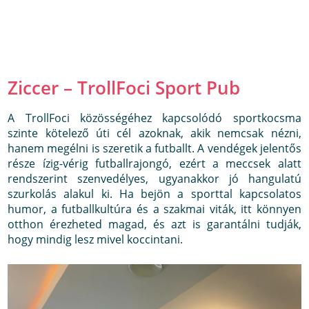
Ziccer – TrollFoci Sport Pub
A TrollFoci közösségéhez kapcsolódó sportkocsma
szinte kötelező úti cél azoknak, akik nemcsak nézni,
hanem megélni is szeretik a futballt. A vendégek jelentős
része ízig-vérig futballrajongó, ezért a meccsek alatt
rendszerint szenvedélyes, ugyanakkor jó hangulatú
szurkolás alakul ki. Ha bejön a sporttal kapcsolatos
humor, a futballkultúra és a szakmai viták, itt könnyen
otthon érezheted magad, és azt is garantálni tudják,
hogy mindig lesz mivel koccintani.