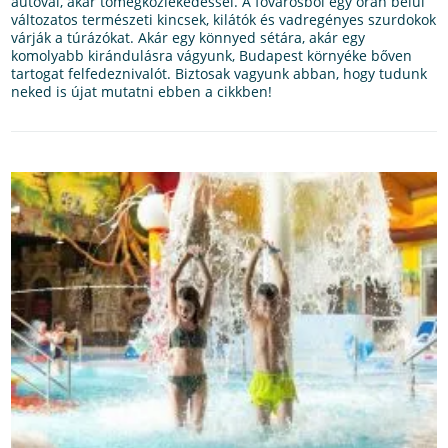
autóval, akár tömegközlekedéssel. A fővárosból egy órán belül
változatos természeti kincsek, kilátók és vadregényes szurdokok
várják a túrázókat. Akár egy könnyed sétára, akár egy
komolyabb kirándulásra vágyunk, Budapest környéke bőven
tartogat felfedeznivalót. Biztosak vagyunk abban, hogy tudunk
neked is újat mutatni ebben a cikkben!