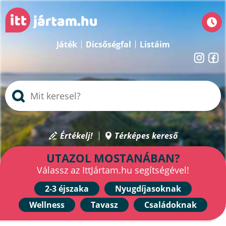
Játék
Dicsőségfal
Listáim
Értékelj!
Térképes kereső
UTAZOL MOSTANÁBAN?
Válassz az IttJártam.hu segítségével!
2-3 éjszaka
Nyugdíjasoknak
Wellness
Tavasz
Családoknak