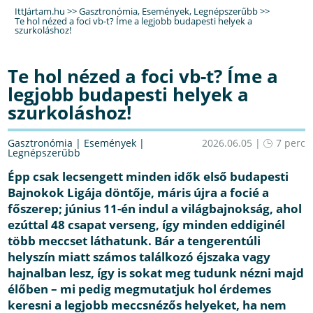
IttJártam.hu
>>
Gasztronómia
,
Események
,
Legnépszerűbb
>>
Te hol nézed a foci vb-t? Íme a legjobb budapesti helyek a
szurkoláshoz!
Te hol nézed a foci vb-t? Íme a
legjobb budapesti helyek a
szurkoláshoz!
Gasztronómia
|
Események
|
2026.06.05 |
7 perc
Legnépszerűbb
Épp csak lecsengett minden idők első budapesti
Bajnokok Ligája döntője, máris újra a focié a
főszerep; június 11-én indul a világbajnokság, ahol
ezúttal 48 csapat verseng, így minden eddiginél
több meccset láthatunk. Bár a tengerentúli
helyszín miatt számos találkozó éjszaka vagy
hajnalban lesz, így is sokat meg tudunk nézni majd
élőben – mi pedig megmutatjuk hol érdemes
keresni a legjobb meccsnézős helyeket, ha nem