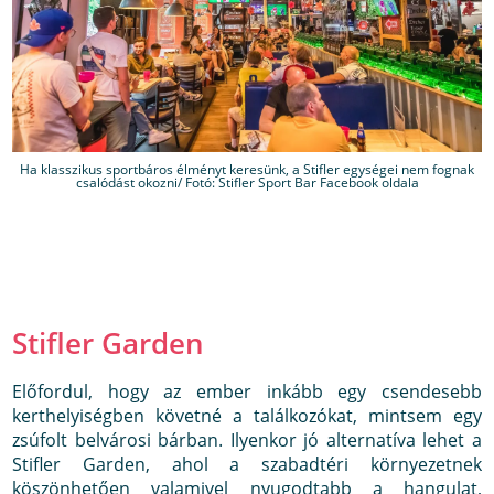
Ha klasszikus sportbáros élményt keresünk, a Stifler egységei nem fognak
csalódást okozni/ Fotó: Stifler Sport Bar Facebook oldala
Stifler Garden
Előfordul, hogy az ember inkább egy csendesebb
kerthelyiségben követné a találkozókat, mintsem egy
zsúfolt belvárosi bárban. Ilyenkor jó alternatíva lehet a
Stifler Garden, ahol a szabadtéri környezetnek
köszönhetően valamivel nyugodtabb a hangulat,