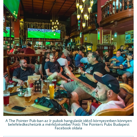
A The Pointer Pub-ban az ír pubok hangulatát idéző környezetben könnyen
belefeledkezhetünk a mérkőzésekbe/ Fotó: The Pointers Pubs Budapest
Facebook oldala