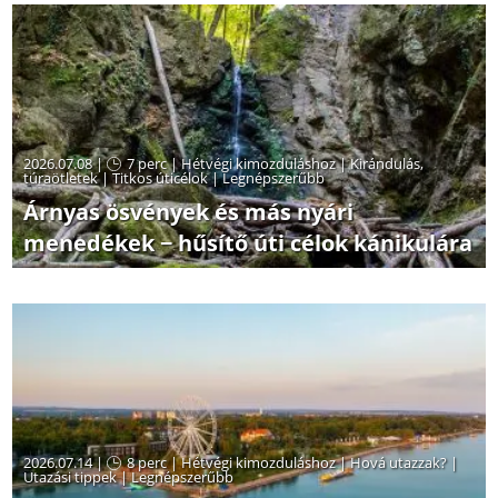
2026.07.08 |
7 perc
|
Hétvégi kimozduláshoz
|
Kirándulás,
túraötletek
|
Titkos úticélok
|
Legnépszerűbb
Árnyas ösvények és más nyári
menedékek − hűsítő úti célok kánikulára
2026.07.14 |
8 perc
|
Hétvégi kimozduláshoz
|
Hová utazzak?
|
Utazási tippek
|
Legnépszerűbb