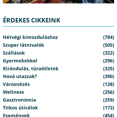
ÉRDEKES CIKKEINK
Hétvégi kimozduláshoz
(784)
Szuper látnivalók
(505)
Szállások
(322)
Gyermekekkel
(296)
Kirándulás, túraötletek
(325)
Hová utazzak?
(390)
Városnézés
(128)
Wellness
(256)
Gasztronómia
(259)
Titkos úticélok
(172)
Események
(454)