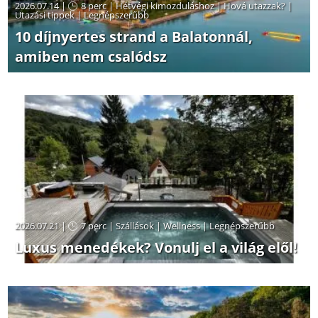
2026.07.14 |
8 perc
|
Hétvégi kimozduláshoz
|
Hová utazzak?
|
Utazási tippek
|
Legnépszerűbb
10 díjnyertes strand a Balatonnál,
amiben nem csalódsz
2026.07.21 |
7 perc
|
Szállások
|
Wellness
|
Legnépszerűbb
Luxus menedékek? Vonulj el a világ elől!