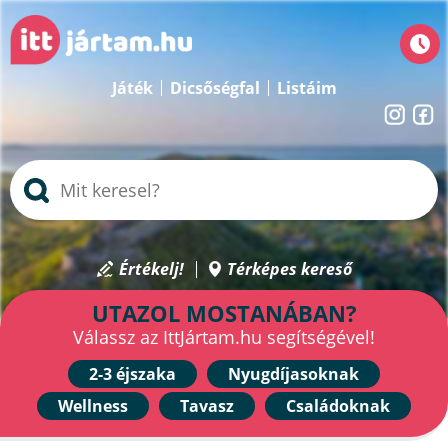
Játék
Dicsőségfal
Listáim
Értékelj!
Térképes kereső
UTAZOL MOSTANÁBAN?
Válassz az IttJártam.hu segítségével!
2-3 éjszaka
Nyugdíjasoknak
Wellness
Tavasz
Családoknak