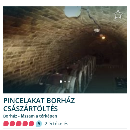
PINCELAKAT BORHÁZ
CSÁSZÁRTÖLTÉS
borház -
lássam a térképen
5
2 értékelés