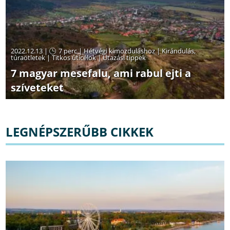
2022.12.13 |
7 perc
|
Hétvégi kimozduláshoz
|
Kirándulás,
túraötletek
|
Titkos úticélok
|
Utazási tippek
7 magyar mesefalu, ami rabul ejti a
szíveteket
LEGNÉPSZERŰBB CIKKEK