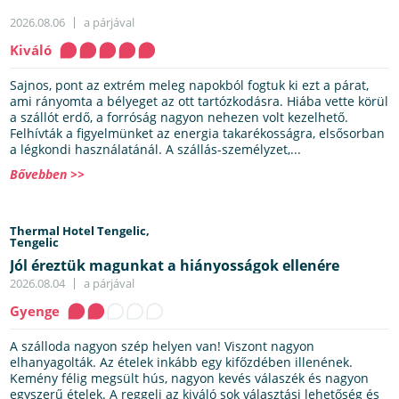
2026.08.06
a párjával
Kiváló
Sajnos, pont az extrém meleg napokból fogtuk ki ezt a párat,
ami rányomta a bélyeget az ott tartózkodásra. Hiába vette körül
a szállót erdő, a forróság nagyon nehezen volt kezelhető.
Felhívták a figyelmünket az energia takarékosságra, elsősorban
a légkondi használatánál. A szállás-személyzet,...
Bővebben >>
Thermal Hotel Tengelic,
Tengelic
Jól éreztük magunkat a hiányosságok ellenére
2026.08.04
a párjával
Gyenge
A szálloda nagyon szép helyen van! Viszont nagyon
elhanyagolták. Az ételek inkább egy kifőzdében illenének.
Kemény félig megsült hús, nagyon kevés válaszék és nagyon
egyszerű ételek. A reggeli az kiváló sok választási lehetőség és