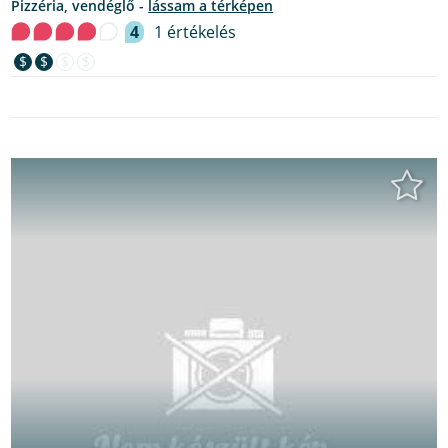
pizzéria, vendéglő -
lássam a térképen
4
1 értékelés
$
$
$
$