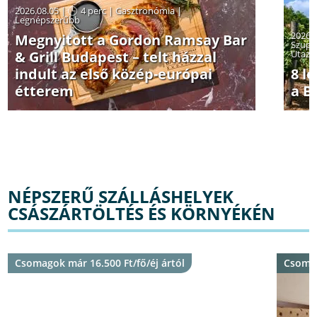
2026.08.05 |
4 perc
|
Gasztronómia
|
Legnépszerűbb
2026.
Megnyitott a Gordon Ramsay Bar
Szuper
& Grill Budapest – telt házzal
Utazás
indult az első közép-európai
8 l
étterem
a B
NÉPSZERŰ SZÁLLÁSHELYEK
CSÁSZÁRTÖLTÉS ÉS KÖRNYÉKÉN
Csomagok már 16.500 Ft/fő/éj ártól
Csomag