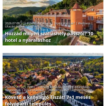
2026.07.09 |
8 perc
|
Szállások
|
Hová utazzak?
|
Wellness
|
Utazási tippek
|
Legnépszerűbb
Hozzád milyen szálláshely passzol? 10
hotel a nyaraláshoz
2026.07.29 |
7 perc
|
Hétvégi kimozduláshoz
|
Kirándulás,
túraötletek
|
Hová utazzak?
|
Utazási tippek
|
Legnépszerűbb
Kövesd a kanyargó Tiszát! 7+1 mesés
folyóparti település