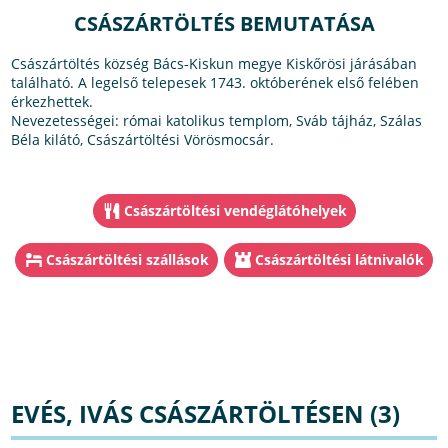
CSÁSZÁRTÖLTÉS BEMUTATÁSA
Császártöltés község Bács-Kiskun megye Kiskőrösi járásában
található. A legelső telepesek 1743. októberének első felében
érkezhettek.
Nevezetességei: római katolikus templom, Sváb tájház, Szálas
Béla kilátó, Császártöltési Vörösmocsár.
Császártöltési vendéglátóhelyek
Császártöltési szállások
Császártöltési látnivalók
EVÉS, IVÁS CSÁSZÁRTÖLTÉSEN (3)