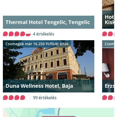
Hote
Thermal Hotel Tengelic, Tengelic
Kisk
4 értékelés
Csomagok már 16.250 Ft/fő/éj ártól
Csomag
Duna Wellness Hotel, Baja
Erzs
99 értékelés