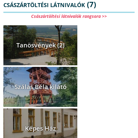
(7)
CSÁSZÁRTÖLTÉSI LÁTNIVALÓK
Császártöltési látnivalók rangsora >>
Tanösvények (2)
Szálas Béla kilátó
Képes Ház