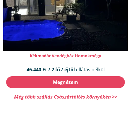
Kékmadár Vendégház Homokmégy
46.440 Ft / 2 fő / éjtől
ellátás nélkül
Megnézem
Még több szállás Császártöltés környékén >>