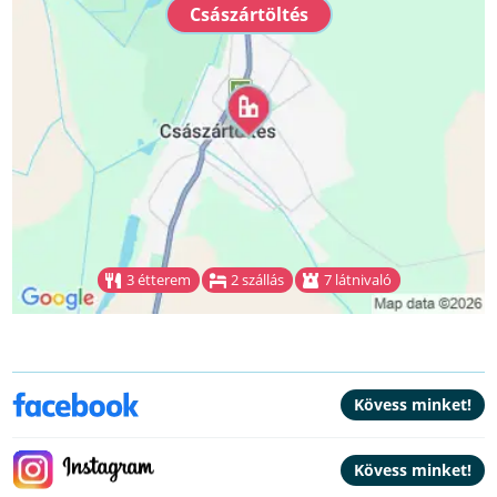
Császártöltés
3 étterem
2 szállás
7 látnivaló