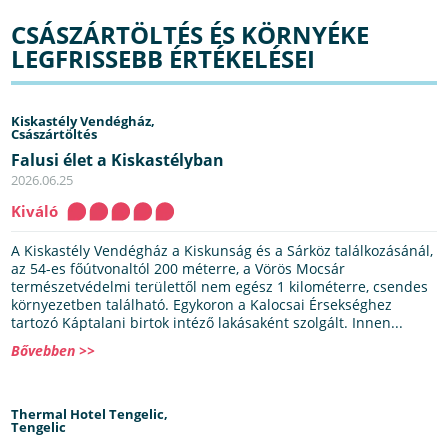
CSÁSZÁRTÖLTÉS ÉS KÖRNYÉKE
LEGFRISSEBB ÉRTÉKELÉSEI
Kiskastély Vendégház,
Császártöltés
Falusi élet a Kiskastélyban
2026.06.25
Kiváló
A Kiskastély Vendégház a Kiskunság és a Sárköz találkozásánál,
az 54-es főútvonaltól 200 méterre, a Vörös Mocsár
természetvédelmi területtől nem egész 1 kilométerre, csendes
környezetben található. Egykoron a Kalocsai Érsekséghez
tartozó Káptalani birtok intéző lakásaként szolgált. Innen...
Bővebben >>
Thermal Hotel Tengelic,
Tengelic