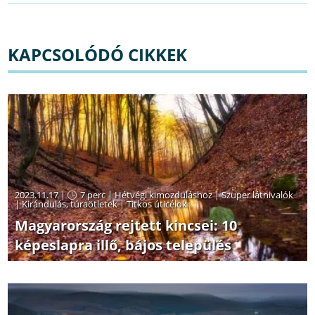
KAPCSOLÓDÓ CIKKEK
2023.11.17 |
7 perc
|
Hétvégi kimozduláshoz
|
Szuper látnivalók
|
Kirándulás, túraötletek
|
Titkos úticélok
Magyarország rejtett kincsei: 10
képeslapra illő, bájos település