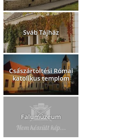
Sváb Tájház
Császártöltési Római
katolikus templom
Falumúzeum