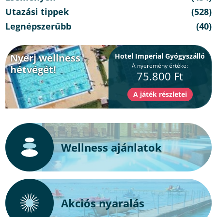
Utazási tippek
(528)
Legnépszerűbb
(40)
Nyerj wellness
Hotel Imperial Gyógyszálló
A nyeremény értéke:
hétvégét!
75.800 Ft
Wellness ajánlatok
Akciós nyaralás