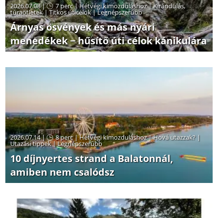
2026.07.08 |
7 perc
|
Hétvégi kimozduláshoz
|
Kirándulás,
túraötletek
|
Titkos úticélok
|
Legnépszerűbb
Árnyas ösvények és más nyári
menedékek − hűsítő úti célok kánikulára
2026.07.14 |
8 perc
|
Hétvégi kimozduláshoz
|
Hová utazzak?
|
Utazási tippek
|
Legnépszerűbb
10 díjnyertes strand a Balatonnál,
amiben nem csalódsz