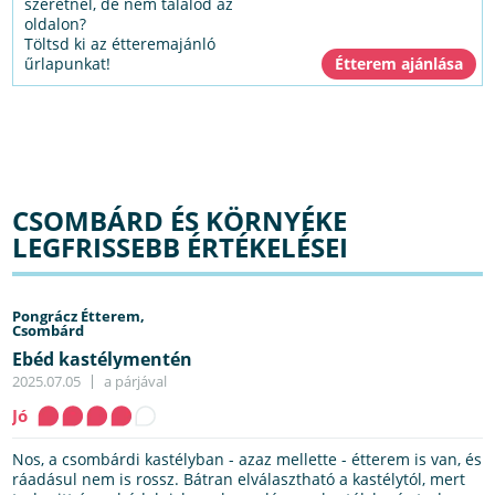
szeretnél, de nem találod az
oldalon?
Töltsd ki az étteremajánló
űrlapunkat!
CSOMBÁRD ÉS KÖRNYÉKE
LEGFRISSEBB ÉRTÉKELÉSEI
Pongrácz Étterem,
Csombárd
Ebéd kastélymentén
2025.07.05
a párjával
Jó
Nos, a csombárdi kastélyban - azaz mellette - étterem is van, és
ráadásul nem is rossz. Bátran elválasztható a kastélytól, mert