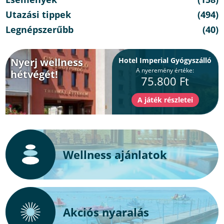
Utazási tippek
(494)
Legnépszerűbb
(40)
Nyerj wellness
Hotel Imperial Gyógyszálló
A nyeremény értéke:
hétvégét!
75.800 Ft
Wellness ajánlatok
Akciós nyaralás