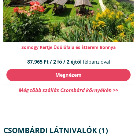
Somogy Kertje Üdülőfalu és Étterem Bonnya
87.965 Ft / 2 fő / 2 éjtől
félpanzióval
Megnézem
Még több szállás Csombárd környékén >>
CSOMBÁRDI LÁTNIVALÓK (1)