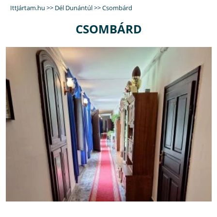
IttJártam.hu
>>
Dél Dunántúl
>>
Csombárd
CSOMBÁRD