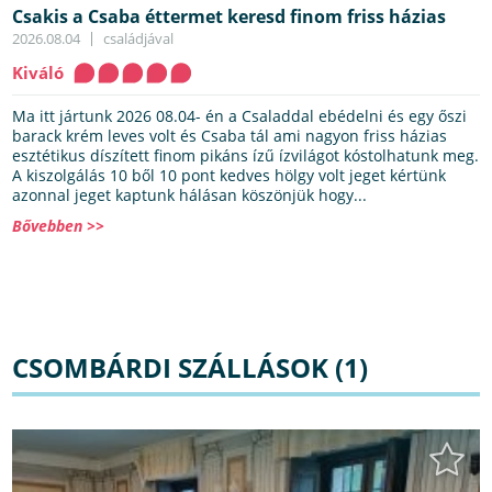
Csakis a Csaba éttermet keresd finom friss házias
2026.08.04
családjával
Kiváló
Ma itt jártunk 2026 08.04- én a Csaladdal ebédelni és egy őszi
barack krém leves volt és Csaba tál ami nagyon friss házias
esztétikus díszített finom pikáns ízű ízvilágot kóstolhatunk meg.
A kiszolgálás 10 ből 10 pont kedves hölgy volt jeget kértünk
azonnal jeget kaptunk hálásan köszönjük hogy...
Bővebben >>
CSOMBÁRDI SZÁLLÁSOK (1)