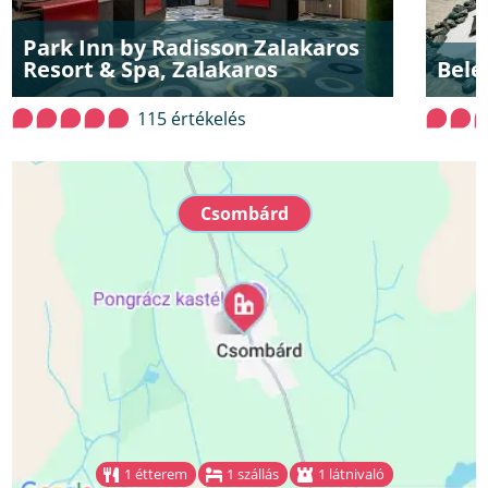
Park Inn by Radisson Zalakaros
Resort & Spa, Zalakaros
Bele
115 értékelés
Csombárd
1 étterem
1 szállás
1 látnivaló