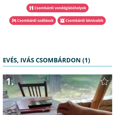
Csombárdi vendéglátóhelyek
Csombárdi szállások
Csombárdi látnivalók
EVÉS, IVÁS CSOMBÁRDON (1)
1.