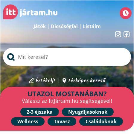
Játék
Dicsőségfal
Listáim
Értékelj!
Térképes kereső
UTAZOL MOSTANÁBAN?
Válassz az IttJártam.hu segítségével!
2-3 éjszaka
Nyugdíjasoknak
Wellness
Tavasz
Családoknak