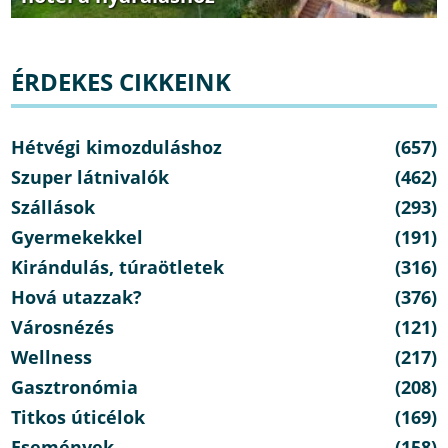
ÉRDEKES CIKKEINK
Hétvégi kimozduláshoz
(657)
Szuper látnivalók
(462)
Szállások
(293)
Gyermekekkel
(191)
Kirándulás, túraötletek
(316)
Hová utazzak?
(376)
Városnézés
(121)
Wellness
(217)
Gasztronómia
(208)
Titkos úticélok
(169)
Események
(158)