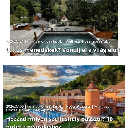
2026.07.21 |
7 perc
|
Szállások
|
Wellness
|
Legnépszerűbb
Luxus menedékek? Vonulj el a világ elől!
2026.07.09 |
8 perc
|
Szállások
|
Hová utazzak?
|
Wellness
|
Utazási tippek
|
Legnépszerűbb
Hozzád milyen szálláshely passzol? 10
hotel a nyaraláshoz