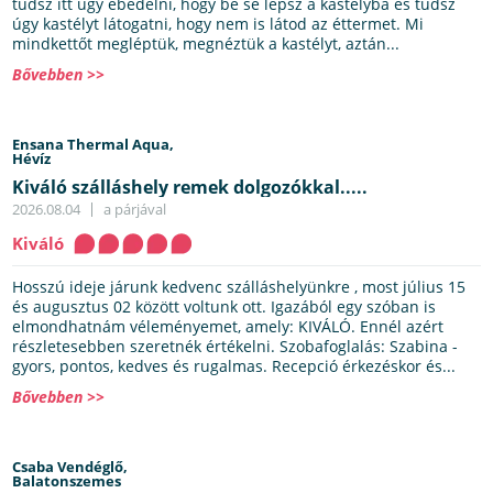
tudsz itt úgy ebédelni, hogy be se lépsz a kastélyba és tudsz
úgy kastélyt látogatni, hogy nem is látod az éttermet. Mi
mindkettőt megléptük, megnéztük a kastélyt, aztán...
Bővebben >>
Ensana Thermal Aqua,
Hévíz
Kiváló szálláshely remek dolgozókkal.....
2026.08.04
a párjával
Kiváló
Hosszú ideje járunk kedvenc szálláshelyünkre , most július 15
és augusztus 02 között voltunk ott. Igazából egy szóban is
elmondhatnám véleményemet, amely: KIVÁLÓ. Ennél azért
részletesebben szeretnék értékelni. Szobafoglalás: Szabina -
gyors, pontos, kedves és rugalmas. Recepció érkezéskor és...
Bővebben >>
Csaba Vendéglő,
Balatonszemes