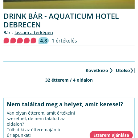
DRINK BÁR - AQUATICUM HOTEL
DEBRECEN
bár -
lássam a térképen
4.8
1 értékelés
Következő
Utolsó
32 étterem / 4 oldalon
Nem találtad meg a helyet, amit keresel?
Van olyan étterem, amit értékelni
szeretnél, de nem találod az
oldalon?
Töltsd ki az étteremajánló
űrlapunkat!