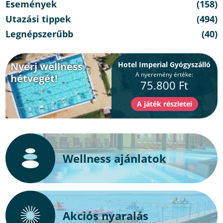
Események
(158)
Utazási tippek
(494)
Legnépszerűbb
(40)
Nyerj wellness
Hotel Imperial Gyógyszálló
A nyeremény értéke:
hétvégét!
75.800 Ft
Wellness ajánlatok
Akciós nyaralás