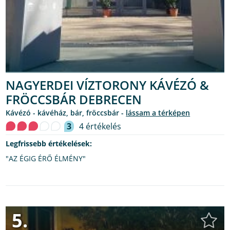
NAGYERDEI VÍZTORONY KÁVÉZÓ &
FRÖCCSBÁR DEBRECEN
kávézó - kávéház, bár, fröccsbár -
lássam a térképen
3
4 értékelés
Legfrissebb értékelések:
"AZ ÉGIG ÉRŐ ÉLMÉNY"
5.