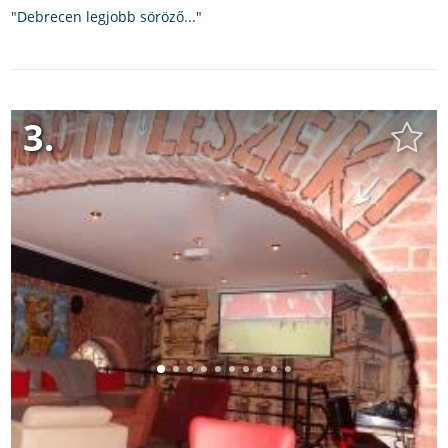
"Debrecen legjobb söröző..."
3.