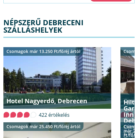
NÉPSZERŰ DEBRECENI
SZÁLLÁSHELYEK
Csomagok már 13.250 Ft/fő/éj ártól
Csomag
Hotel Nagyerdő, Debrecen
Cent
Hilt
Gar
Inn
422 értékelés
Deb
City
Csomagok már 25.450 Ft/fő/éj ártól
Csoma
már 26
Cent
Ft/fő/é