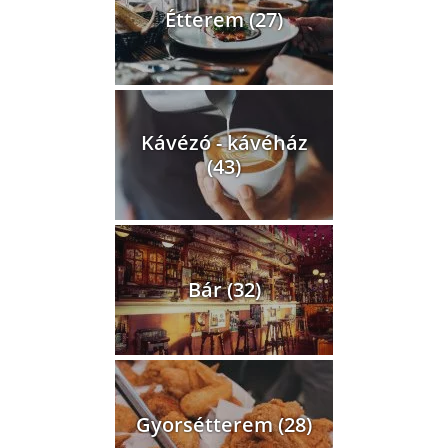
Étterem (27)
Kávézó - kávéház
(43)
Bár (32)
Gyorsétterem (28)