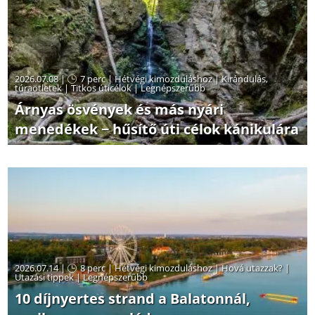
2026.07.08 |
7 perc
|
Hétvégi kimozduláshoz
|
Kirándulás,
túraötletek
|
Titkos úticélok
|
Legnépszerűbb
Árnyas ösvények és más nyári
menedékek − hűsítő úti célok kánikulára
2026.07.14 |
8 perc
|
Hétvégi kimozduláshoz
|
Hová utazzak?
|
Utazási tippek
|
Legnépszerűbb
10 díjnyertes strand a Balatonnál,