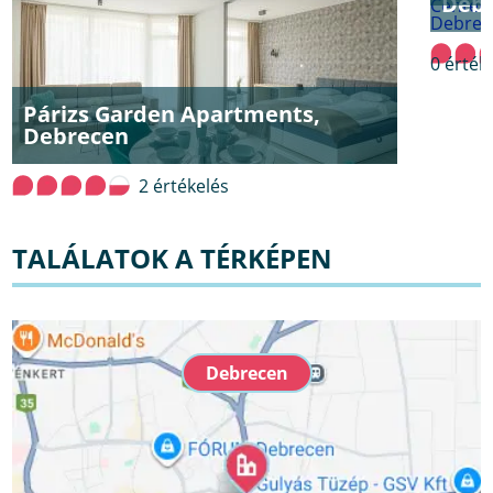
Deb
0 érték
Párizs Garden Apartments,
Debrecen
2 értékelés
TALÁLATOK A TÉRKÉPEN
Debrecen