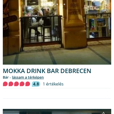
MOKKA DRINK BAR DEBRECEN
bár -
lássam a térképen
4.8
1 értékelés