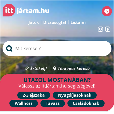
Játék
Dicsőségfal
Listáim
Értékelj!
Térképes kereső
UTAZOL MOSTANÁBAN?
Válassz az IttJártam.hu segítségével!
2-3 éjszaka
Nyugdíjasoknak
Wellness
Tavasz
Családoknak