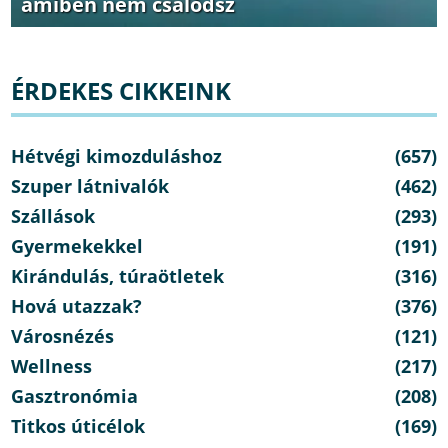
amiben nem csalódsz
ÉRDEKES CIKKEINK
Hétvégi kimozduláshoz
(657)
Szuper látnivalók
(462)
Szállások
(293)
Gyermekekkel
(191)
Kirándulás, túraötletek
(316)
Hová utazzak?
(376)
Városnézés
(121)
Wellness
(217)
Gasztronómia
(208)
Titkos úticélok
(169)