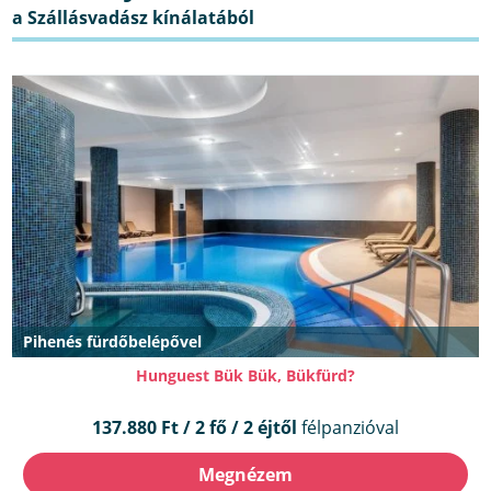
Pihenés fürdőbelépővel
Hunguest Bük Bük, Bükfürd?
137.880 Ft / 2 fő / 2 éjtől
félpanzióval
Megnézem