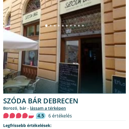
SZÓDA BÁR DEBRECEN
borozó, bár -
lássam a térképen
4.5
6 értékelés
Legfrissebb értékelések: