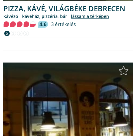
PIZZA, KÁVÉ, VILÁGBÉKE DEBRECEN
kávézó - kávéház, pizzéria, bár -
lássam a térképen
4.6
3 értékelés
$
$
$
$