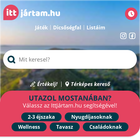
Játék
Dicsőségfal
Listáim
Értékelj!
Térképes kereső
UTAZOL MOSTANÁBAN?
Válassz az IttJártam.hu segítségével!
2-3 éjszaka
Nyugdíjasoknak
Wellness
Tavasz
Családoknak