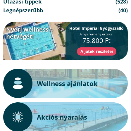
Utazási tippek
(528)
Legnépszerűbb
(40)
Nyerj wellness
Hotel Imperial Gyógyszálló
A nyeremény értéke:
hétvégét!
75.800 Ft
Wellness ajánlatok
Akciós nyaralás