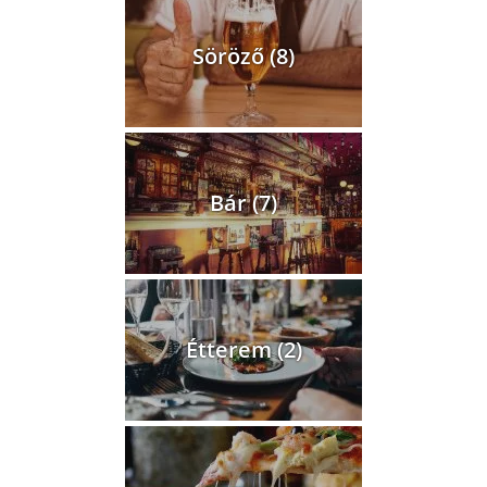
Söröző (8)
Bár (7)
Étterem (2)