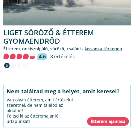
LIGET SÖRÖZŐ & ÉTTEREM
GYOMAENDRŐD
étterem, önkiszolgáló, söröző, családi -
lássam a térképen
4.6
8 értékelés
$
$
$
$
Nem találtad meg a helyet, amit keresel?
Van olyan étterem, amit értékelni
szeretnél, de nem találod az
oldalon?
Töltsd ki az étteremajánló
űrlapunkat!