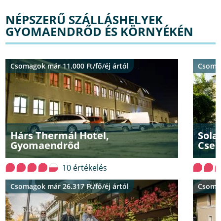
NÉPSZERŰ SZÁLLÁSHELYEK
GYOMAENDRŐD ÉS KÖRNYÉKÉN
Csomagok már 11.000 Ft/fő/éj ártól
Csomag
Hárs Thermál Hotel,
Sola
Gyomaendrőd
Cser
10 értékelés
Csomagok már 26.317 Ft/fő/éj ártól
Csomag