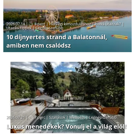
2026.07.14 |
8 perc
|
Hétvégi kimozduláshoz
|
Hová utazzak?
|
Utazási tippek
|
Legnépszerűbb
10 díjnyertes strand a Balatonnál,
amiben nem csalódsz
2026.07.21 |
7 perc
|
Szállások
|
Wellness
|
Legnépszerűbb
Luxus menedékek? Vonulj el a világ elől!