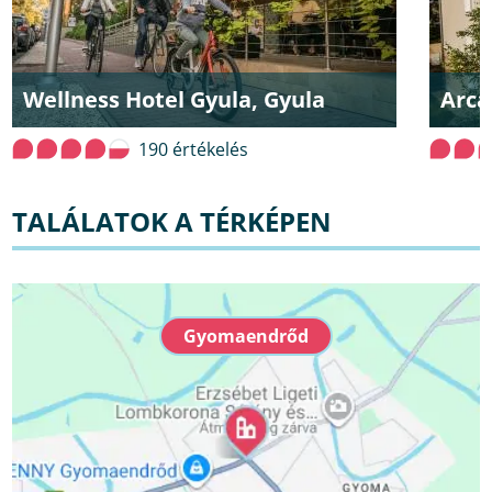
Wellness Hotel Gyula, Gyula
Arca
190 értékelés
TALÁLATOK A TÉRKÉPEN
Gyomaendrőd