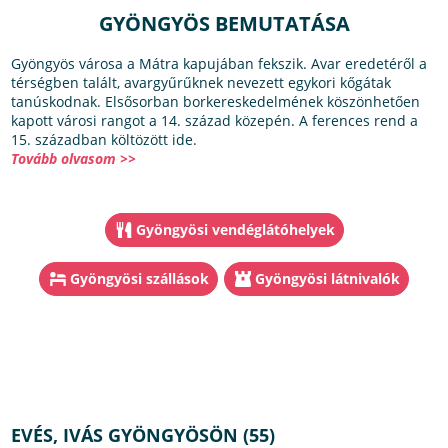
GYÖNGYÖS BEMUTATÁSA
Gyöngyös városa a Mátra kapujában fekszik. Avar eredetéről a
térségben talált, avargyűrűknek nevezett egykori kőgátak
tanúskodnak. Elsősorban borkereskedelmének köszönhetően
kapott városi rangot a 14. század közepén. A ferences rend a
15. században költözött ide.
Tovább olvasom >>
Gyöngyösi vendéglátóhelyek
Gyöngyösi szállások
Gyöngyösi látnivalók
EVÉS, IVÁS GYÖNGYÖSÖN (55)