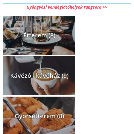
Gyöngyösi vendéglátóhelyek rangsora >>
Étterem (8)
Kávézó - kávéház (9)
Gyorsétterem (8)