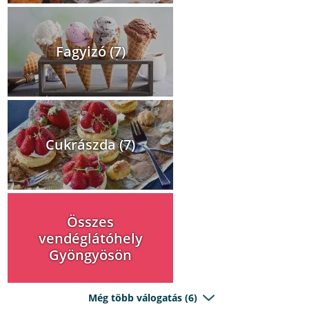
Fagyizó (7)
Cukrászda (7)
Összes
vendéglátóhely
Gyöngyösön
Még több válogatás (6)