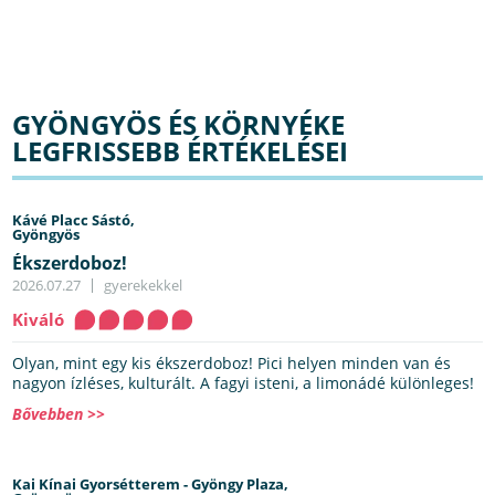
GYÖNGYÖS ÉS KÖRNYÉKE
LEGFRISSEBB ÉRTÉKELÉSEI
Kávé Placc Sástó,
Gyöngyös
Ékszerdoboz!
2026.07.27
gyerekekkel
Kiváló
Olyan, mint egy kis ékszerdoboz! Pici helyen minden van és
nagyon ízléses, kulturált. A fagyi isteni, a limonádé különleges!
Bővebben >>
Kai Kínai Gyorsétterem - Gyöngy Plaza,