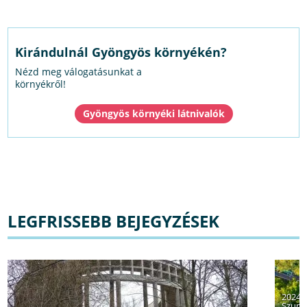
Kirándulnál Gyöngyös környékén?
Nézd meg válogatásunkat a
környékről!
Gyöngyös környéki látnivalók
LEGFRISSEBB BEJEGYZÉSEK
2024.
Szuper