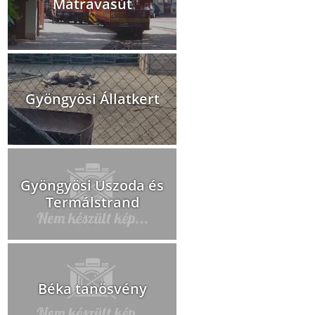
Mátravasút
Gyöngyösi Állatkert
Gyöngyösi Uszoda és
Termálstrand
Béka tanösvény