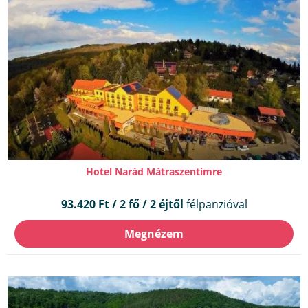
Hotel Narád Mátraszentimre
93.420 Ft / 2 fő / 2 éjtől
félpanzióval
Megnézem