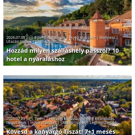
2026.07.09 |
8 perc
|
Szállások
|
Hová utazzak?
|
Wellness
|
Utazási tippek
|
Legnépszerűbb
Hozzád milyen szálláshely passzol? 10
hotel a nyaraláshoz
2026.07.29 |
7 perc
|
Hétvégi kimozduláshoz
|
Kirándulás,
túraötletek
|
Hová utazzak?
|
Utazási tippek
|
Legnépszerűbb
Kövesd a kanyargó Tiszát! 7+1 mesés