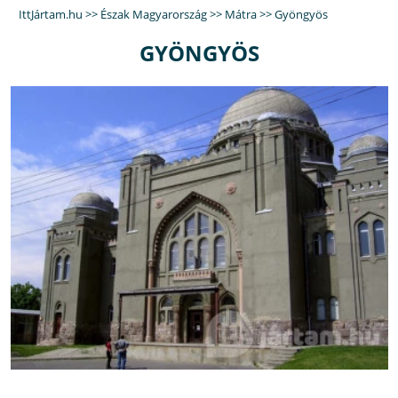
IttJártam.hu
>>
Észak Magyarország
>>
Mátra
>>
Gyöngyös
GYÖNGYÖS