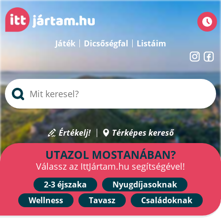
Játék
Dicsőségfal
Listáim
Értékelj!
Térképes kereső
UTAZOL MOSTANÁBAN?
Válassz az IttJártam.hu segítségével!
2-3 éjszaka
Nyugdíjasoknak
Wellness
Tavasz
Családoknak