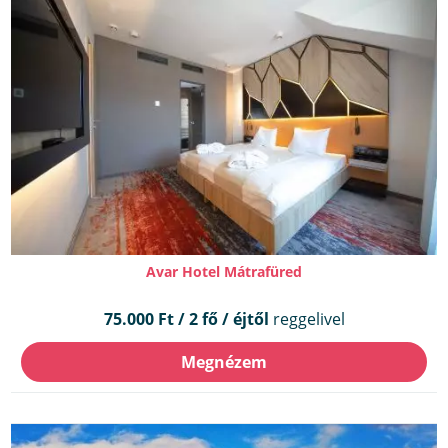
Avar Hotel Mátrafüred
75.000 Ft / 2 fő / éjtől
reggelivel
Megnézem