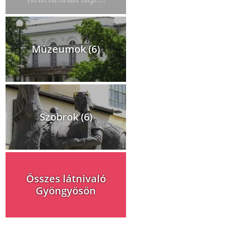
Múzeumok (6)
Szobrok (6)
Összes látnivaló
Gyöngyösön