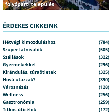
folyóparti település
ÉRDEKES CIKKEINK
Hétvégi kimozduláshoz
(784)
Szuper látnivalók
(505)
Szállások
(322)
Gyermekekkel
(296)
Kirándulás, túraötletek
(325)
Hová utazzak?
(390)
Városnézés
(128)
Wellness
(256)
Gasztronómia
(259)
Titkos úticélok
(172)