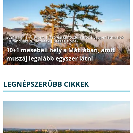
2024.11.14 |
9 perc
|
Hétvégi kimozduláshoz
|
Szuper látnivalók
|
Kirándulás, túraötletek
|
Utazási tippek
10+1 mesebeli hely a Mátrában, amit
muszáj legalább egyszer látni
LEGNÉPSZERŰBB CIKKEK