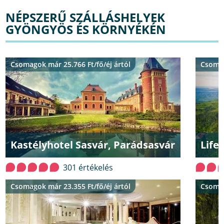
NÉPSZERŰ SZÁLLÁSHELYEK
GYÖNGYÖS ÉS KÖRNYÉKÉN
Csomagok már 25.766 Ft/fő/éj ártól
Csomag
Kastélyhotel Sasvár, Parádsasvár
Life
301 értékelés
Csomagok már 23.355 Ft/fő/éj ártól
Csomag