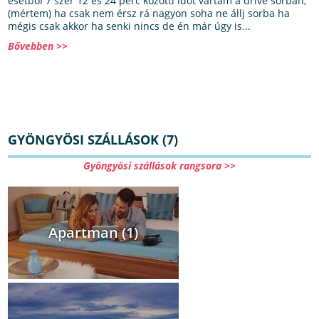
esetből 7 szer 12 és 24 perc közötti időt vártam a drive sorban,
(mértem) ha csak nem érsz rá nagyon soha ne állj sorba ha
mégis csak akkor ha senki nincs de én már úgy is...
Bővebben >>
GYÖNGYÖSI SZÁLLÁSOK (7)
Gyöngyösi szállások rangsora >>
Apartman (1)