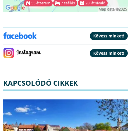
55 étterem
7 szállás
28 látnivaló
KAPCSOLÓDÓ CIKKEK