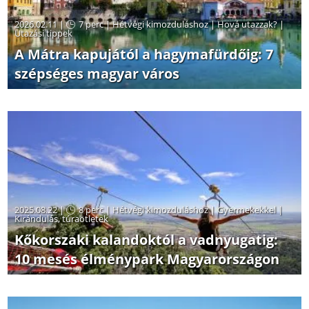
2026.02.11 |
7 perc
|
Hétvégi kimozduláshoz
|
Hová utazzak?
|
Utazási tippek
A Mátra kapujától a hagymafürdőig: 7
szépséges magyar város
2025.08.22 |
8 perc
|
Hétvégi kimozduláshoz
|
Gyermekekkel
|
Kirándulás, túraötletek
Kőkorszaki kalandoktól a vadnyugatig:
10 mesés élménypark Magyarországon