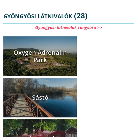
(28)
GYÖNGYÖSI LÁTNIVALÓK
Gyöngyösi látnivalók rangsora >>
Oxygen Adrenalin
Park
Sástó