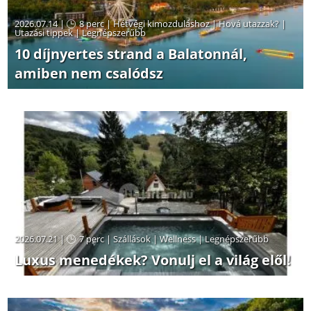
2026.07.14 |
8 perc
|
Hétvégi kimozduláshoz
|
Hová utazzak?
|
Utazási tippek
|
Legnépszerűbb
10 díjnyertes strand a Balatonnál,
amiben nem csalódsz
2026.07.21 |
7 perc
|
Szállások
|
Wellness
|
Legnépszerűbb
Luxus menedékek? Vonulj el a világ elől!