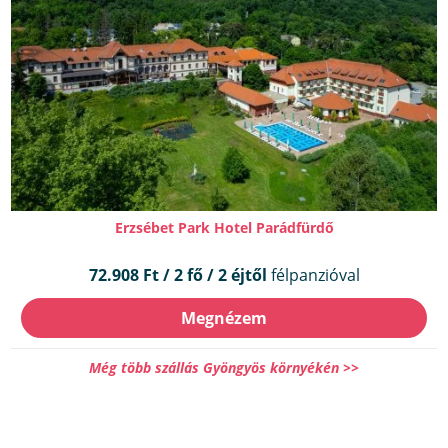
Erzsébet Park Hotel Parádfürdő
72.908 Ft / 2 fő / 2 éjtől
félpanzióval
Megnézem
Még több szállás Gyöngyös környékén >>