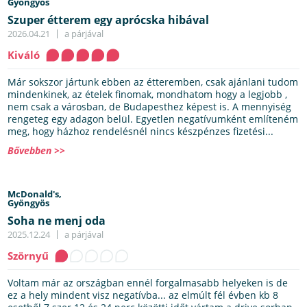
Gyöngyös
Szuper étterem egy aprócska hibával
2026.04.21
a párjával
Kiváló
Már sokszor jártunk ebben az étteremben, csak ajánlani tudom
mindenkinek, az ételek finomak, mondhatom hogy a legjobb ,
nem csak a városban, de Budapesthez képest is. A mennyiség
rengeteg egy adagon belül. Egyetlen negatívumként említeném
meg, hogy házhoz rendelésnél nincs készpénzes fizetési...
Bővebben >>
McDonald's,
Gyöngyös
Soha ne menj oda
2025.12.24
a párjával
Szörnyű
Voltam már az országban ennél forgalmasabb helyeken is de
ez a hely mindent visz negatívba... az elmúlt fél évben kb 8