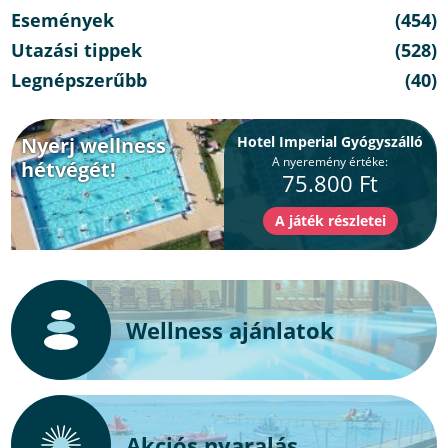
Események
(454)
Utazási tippek
(528)
Legnépszerűbb
(40)
Nyerj wellness
Hotel Imperial Gyógyszálló
A nyeremény értéke:
hétvégét!
75.800 Ft
Wellness ajánlatok
Akciós nyaralás