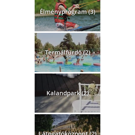
Élményprogram (3)
Termálfürdő (2)
Kalandpark (2)
Látogatóközpont (2)