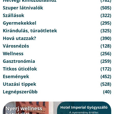
Hétvégi kimozduláshoz
(782)
Szuper látnivalók
(505)
Szállások
(322)
Gyermekekkel
(295)
Kirándulás, túraötletek
(325)
Hová utazzak?
(390)
Városnézés
(128)
Wellness
(256)
Gasztronómia
(259)
Titkos úticélok
(172)
Események
(452)
Utazási tippek
(528)
Legnépszerűbb
(40)
Nyerj wellness
Hotel Imperial Gyógyszálló
A nyeremény értéke: