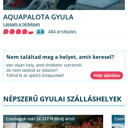
AQUAPALOTA GYULA
lássam a térképen
4.6
484 értékelés
Nem találtad meg a helyet, amit keresel?
Van olyan hely, amit értékelni szeretnél,
de nem találod az oldalon?
Töltsd ki az ajánló űrlapunkat!
NÉPSZERŰ GYULAI SZÁLLÁSHELYEK
Csomagok már 26.317 Ft/fő/éj ártól
Csomag