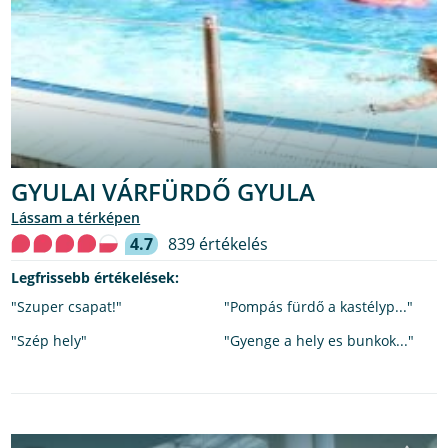
GYULAI VÁRFÜRDŐ GYULA
lássam a térképen
4.7
839 értékelés
Legfrissebb értékelések:
"Szuper csapat!"
"Pompás fürdő a kastélyp..."
"Szép hely"
"Gyenge a hely es bunkok..."