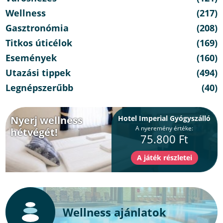
Wellness
(217)
Gasztronómia
(208)
Titkos úticélok
(169)
Események
(160)
Utazási tippek
(494)
Legnépszerűbb
(40)
Nyerj wellness
Hotel Imperial Gyógyszálló
A nyeremény értéke:
hétvégét!
75.800 Ft
Wellness ajánlatok