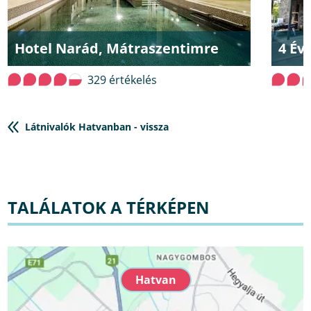
Hotel Narád, Mátraszentimre
4 Év
329 értékelés
Látnivalók Hatvanban - vissza
TALÁLATOK A TÉRKÉPEN
Hatvan