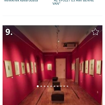
"Neveknek kavarodása"
"AZ ÉPÜLET ÉS AMI BENNE
VAN"
9.