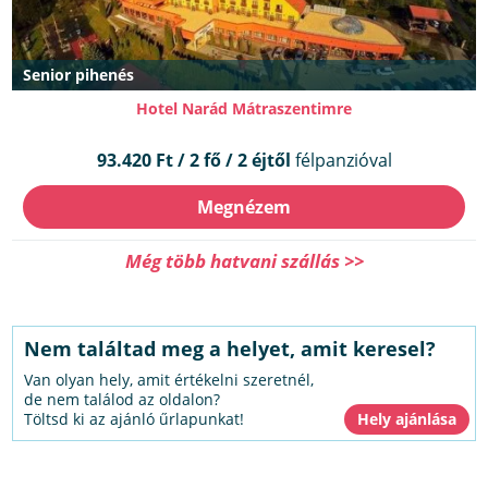
Senior pihenés
Hotel Narád Mátraszentimre
93.420 Ft / 2 fő / 2 éjtől
félpanzióval
Megnézem
Még több hatvani szállás >>
Nem találtad meg a helyet, amit keresel?
Van olyan hely, amit értékelni szeretnél,
de nem találod az oldalon?
Töltsd ki az ajánló űrlapunkat!