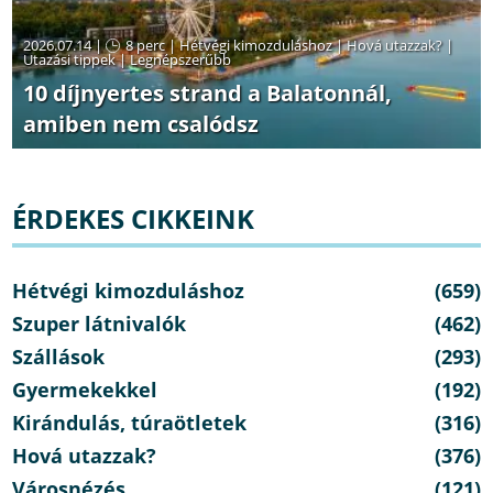
2026.07.14 |
8 perc
|
Hétvégi kimozduláshoz
|
Hová utazzak?
|
Utazási tippek
|
Legnépszerűbb
10 díjnyertes strand a Balatonnál,
amiben nem csalódsz
ÉRDEKES CIKKEINK
Hétvégi kimozduláshoz
(659)
Szuper látnivalók
(462)
Szállások
(293)
Gyermekekkel
(192)
Kirándulás, túraötletek
(316)
Hová utazzak?
(376)
Városnézés
(121)