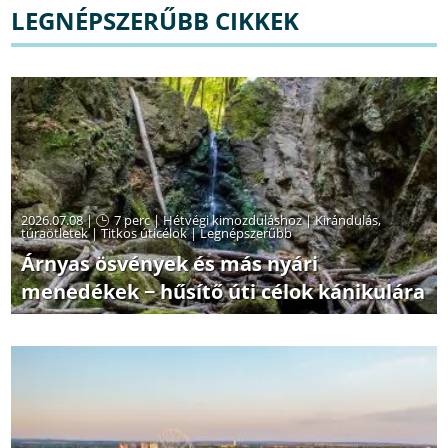
LEGNÉPSZERŰBB CIKKEK
2026.07.08 |
7 perc
|
Hétvégi kimozduláshoz
|
Kirándulás,
túraötletek
|
Titkos úticélok
|
Legnépszerűbb
Árnyas ösvények és más nyári
menedékek − hűsítő úti célok kánikulára