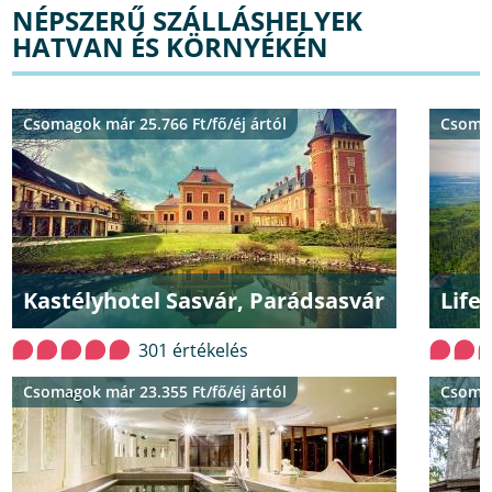
NÉPSZERŰ SZÁLLÁSHELYEK
HATVAN ÉS KÖRNYÉKÉN
Csomagok már 25.766 Ft/fő/éj ártól
Csomag
Kastélyhotel Sasvár, Parádsasvár
Life
301 értékelés
Csomagok már 23.355 Ft/fő/éj ártól
Csomag