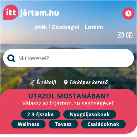
Játék
Dicsőségfal
Listáim
Értékelj!
Térképes kereső
UTAZOL MOSTANÁBAN?
Válassz az IttJártam.hu segítségével!
2-3 éjszaka
Nyugdíjasoknak
Wellness
Tavasz
Családoknak