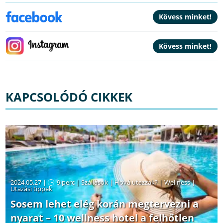
KAPCSOLÓDÓ CIKKEK
2024.05.27 |
9 perc
|
Szállások
|
Hová utazzak?
|
Wellness
|
Utazási tippek
Sosem lehet elég korán megtervezni a
nyarat – 10 wellness hotel a felhőtlen