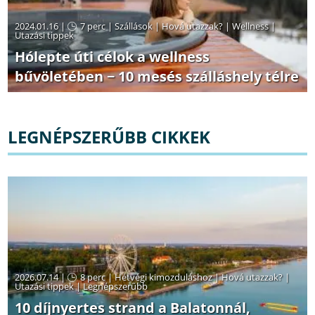
2024.01.16 |
7 perc
|
Szállások
|
Hová utazzak?
|
Wellness
|
Utazási tippek
Hólepte úti célok a wellness
bűvöletében − 10 mesés szálláshely télre
LEGNÉPSZERŰBB CIKKEK
2026.07.14 |
8 perc
|
Hétvégi kimozduláshoz
|
Hová utazzak?
|
Utazási tippek
|
Legnépszerűbb
10 díjnyertes strand a Balatonnál,