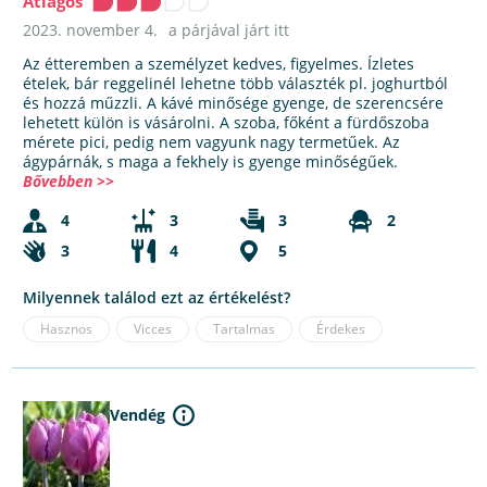
Átlagos
2023. november 4.
a párjával járt itt
Az étteremben a személyzet kedves, figyelmes. Ízletes
ételek, bár reggelinél lehetne több választék pl. joghurtból
és hozzá műzzli. A kávé minősége gyenge, de szerencsére
lehetett külön is vásárolni. A szoba, főként a fürdőszoba
mérete pici, pedig nem vagyunk nagy termetűek. Az
ágypárnák, s maga a fekhely is gyenge minőségűek.
Bővebben >>
4
3
3
2
3
4
5
Milyennek találod ezt az értékelést?
Hasznos
Vicces
Tartalmas
Érdekes
Vendég