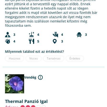
ezért jöttünk el a tervezettől egy nappal előbb. Ennek
ellenére kikelet fizetni a hetedik napot sőt az idegen
forgalmi adót is majd vitát követően azt vissza fizették bár
megjegyzem rendszeresen utazunk de ilyet még nem
tapasztaltam más szálláson nemkellet kifizetni még
főszezonba sem.
3
4
4
3
4
5
3
Milyennek találod ezt az értékelést?
Hasznos
Vicces
Tartalmas
Érdekes
Vendég
Thermal Panzió Igal