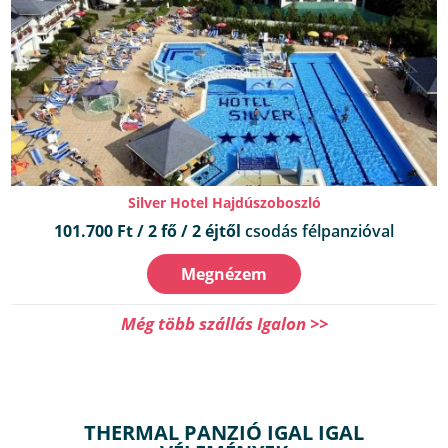
Silver Hotel Hajdúszoboszló
101.700 Ft / 2 fő / 2 éjtől
csodás félpanzióval
Megnézem
Még több szállás Igalon >>
THERMAL PANZIÓ IGAL IGAL