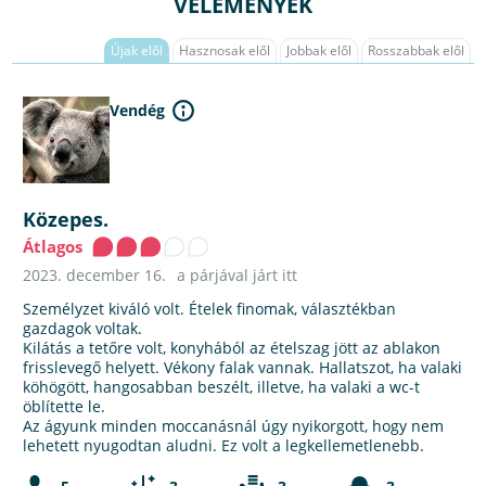
VÉLEMÉNYEK
Újak elől
Hasznosak elől
Jobbak elől
Rosszabbak elől
Vendég
Közepes.
Átlagos
2023. december 16.
a párjával járt itt
Személyzet kiváló volt. Ételek finomak, választékban
gazdagok voltak.
Kilátás a tetőre volt, konyhából az ételszag jött az ablakon
frisslevegő helyett. Vékony falak vannak. Hallatszot, ha valaki
köhögött, hangosabban beszélt, illetve, ha valaki a wc-t
öblítette le.
Az ágyunk minden moccanásnál úgy nyikorgott, hogy nem
lehetett nyugodtan aludni. Ez volt a legkellemetlenebb.