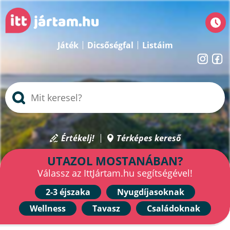
Játék
Dicsőségfal
Listáim
Értékelj!
Térképes kereső
UTAZOL MOSTANÁBAN?
Válassz az IttJártam.hu segítségével!
2-3 éjszaka
Nyugdíjasoknak
Wellness
Tavasz
Családoknak