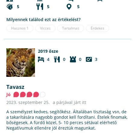
5
5
5
Milyennek találod ezt az értékelést?
Hasznos
1
Vicces
Tartalmas
Érdekes
2019 ősze
4
0
0
3
Tavasz
Jó
2023. szeptember 25.
a párjával járt itt
A személyzet kedves, segítőkész. Általában tisztaság vsn, de
a takarítására nagyobb gondot kell fordítani. Ételek finomak,
bőségesek. A fürdő közel, 5- 10 perces sétával elérhető
Negatívumuk ellenére jól éreztük magunkat.