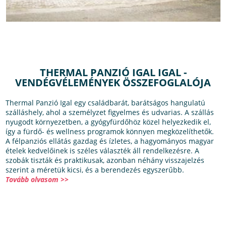
THERMAL PANZIÓ IGAL IGAL -
VENDÉGVÉLEMÉNYEK ÖSSZEFOGLALÓJA
Thermal Panzió Igal egy családbarát, barátságos hangulatú
szálláshely, ahol a személyzet figyelmes és udvarias. A szállás
nyugodt környezetben, a gyógyfürdőhöz közel helyezkedik el,
így a fürdő- és wellness programok könnyen megközelíthetők.
A félpanziós ellátás gazdag és ízletes, a hagyományos magyar
ételek kedvelőinek is széles választék áll rendelkezésre. A
szobák tiszták és praktikusak, azonban néhány visszajelzés
szerint a méretük kicsi, és a berendezés egyszerűbb.
Tovább olvasom >>