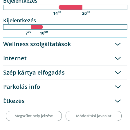
Bejelentkezés
00
00
14
20
Kijelentkezés
00
00
7
10
Wellness szolgáltatások
Internet
Szép kártya elfogadás
Parkolás info
Étkezés
Megszűnt hely jelzése
Módosítási javaslat