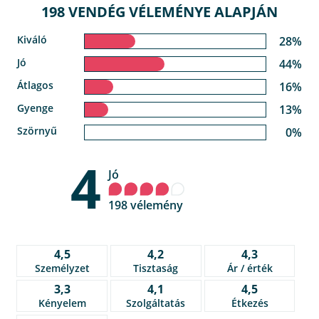
198 VENDÉG VÉLEMÉNYE ALAPJÁN
Kiváló
28%
Jó
44%
Átlagos
16%
Gyenge
13%
Szörnyű
0%
4
Jó
198 vélemény
4,5
4,2
4,3
Személyzet
Tisztaság
Ár / érték
3,3
4,1
4,5
Kényelem
Szolgáltatás
Étkezés