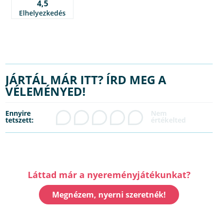
4,5
Elhelyezkedés
JÁRTÁL MÁR ITT? ÍRD MEG A
VÉLEMÉNYED!
Ennyire
tetszett:
Láttad már a nyereményjátékunkat?
Megnézem, nyerni szeretnék!