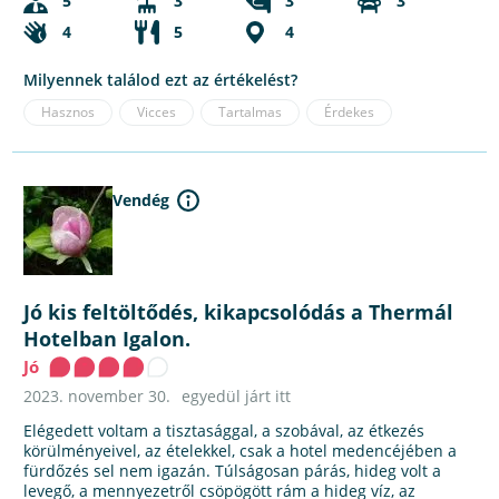
5
3
3
3
4
5
4
Milyennek találod ezt az értékelést?
Hasznos
Vicces
Tartalmas
Érdekes
Vendég
Jó kis feltöltődés, kikapcsolódás a Thermál
Hotelban Igalon.
Jó
2023. november 30.
egyedül járt itt
Elégedett voltam a tisztasággal, a szobával, az étkezés
körülményeivel, az ételekkel, csak a hotel medencéjében a
fürdőzés sel nem igazán. Túlságosan párás, hideg volt a
levegő, a mennyezetről csöpögött rám a hideg víz, az