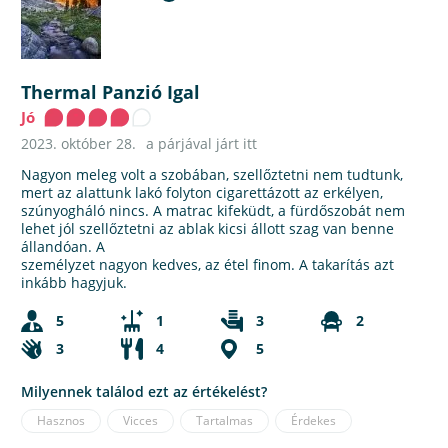
Thermal Panzió Igal
Jó
2023. október 28.
a párjával járt itt
Nagyon meleg volt a szobában, szellőztetni nem tudtunk,
mert az alattunk lakó folyton cigarettázott az erkélyen,
szúnyogháló nincs. A matrac kifeküdt, a fürdőszobát nem
lehet jól szellőztetni az ablak kicsi állott szag van benne
állandóan. A
személyzet nagyon kedves, az étel finom. A takarítás azt
inkább hagyjuk.
5
1
3
2
3
4
5
Milyennek találod ezt az értékelést?
Hasznos
Vicces
Tartalmas
Érdekes