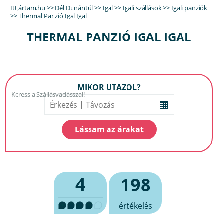
IttJártam.hu
>>
Dél Dunántúl
>>
Igal
>>
Igali szállások
>>
Igali panziók
>>
Thermal Panzió Igal Igal
THERMAL PANZIÓ IGAL IGAL
MIKOR UTAZOL?
4
198
értékelés