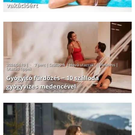
vakációért
2024.04.19 |
7 perc
|
Szállások
|
Hová utazzak?
|
Wellness
|
Utazási tippek
Gyógyító fürdőzés − 10 szálloda
gyógyvizes medencével