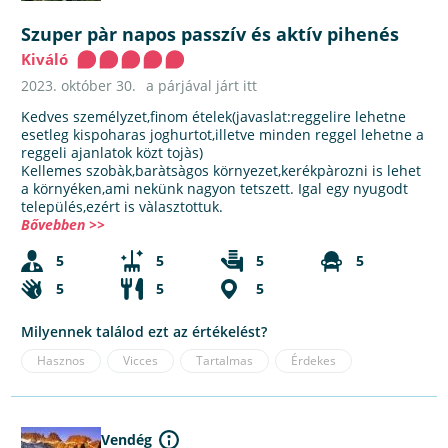
Szuper pàr napos passzív és aktív pihenés
Kiváló
2023. október 30.
a párjával járt itt
Kedves személyzet,finom ételek(javaslat:reggelire lehetne
esetleg kispoharas joghurtot,illetve minden reggel lehetne a
reggeli ajanlatok közt tojàs)
Kellemes szobàk,baràtsàgos környezet,kerékpàrozni is lehet
a környéken,ami nekünk nagyon tetszett. Igal egy nyugodt
település,ezért is vàlasztottuk.
Bővebben >>
5
5
5
5
5
5
5
Milyennek találod ezt az értékelést?
Hasznos
Vicces
Tartalmas
Érdekes
Vendég