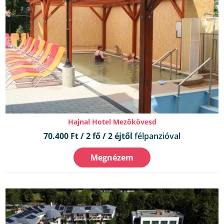
Hajnal Hotel Mezôkövesd
70.400 Ft / 2 fő / 2 éjtől
félpanzióval
Megnézem