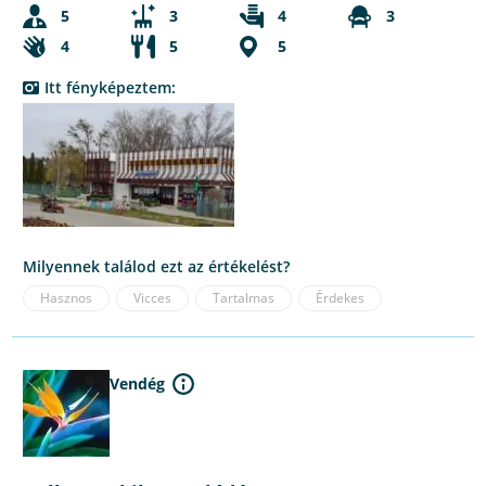
5
3
4
3
4
5
5
Itt fényképeztem:
Milyennek találod ezt az értékelést?
Hasznos
Vicces
Tartalmas
Érdekes
Vendég