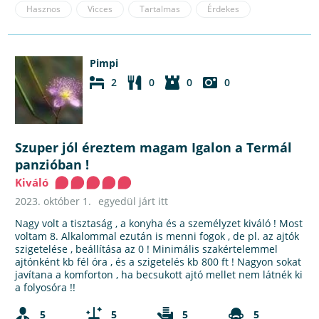
Hasznos
Vicces
Tartalmas
Érdekes
Pimpi
2
0
0
0
Szuper jól éreztem magam Igalon a Termál
panzióban !
Kiváló
2023. október 1.
egyedül járt itt
Nagy volt a tisztaság , a konyha és a személyzet kiváló ! Most
voltam 8. Alkalommal ezután is menni fogok , de pl. az ajtók
szigetelése , beállítása az 0 ! Minimális szakértelemmel
ajtónként kb fél óra , és a szigetelés kb 800 ft ! Nagyon sokat
javítana a komforton , ha becsukott ajtó mellet nem látnék ki
a folyosóra !!
5
5
5
5