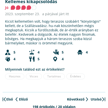
Kellemes kikapcsolódás
Jó
2023. szeptember 23.
a párjával járt itt
Kicsit kellemetlen volt, hogy teraszos szobáért "könyörögni"
kellett, de a Szállásvadász. hu-nak köszönhetően mégis
megkaptuk. Kicsik a fürdőszobák, de ár-érték arányban ez
belefér. Kedvesek a dolgozók. Az ételek nagyon finomak,
bőséges. Ha megkapjuk a három teraszos szoba közül
bármelyiket, máskor is örömmel megyünk.
5
4
5
4
4
5
4
Milyennek találod ezt az értékelést?
Hasznos
Vicces
Tartalmas
Érdekes
Első
Előző
Következő
Utolsó
198 értékelés / 20 oldalon