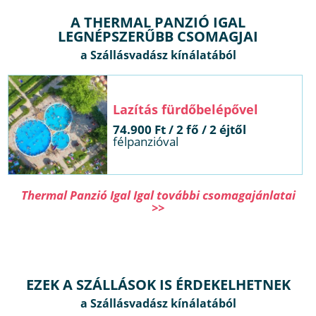
A THERMAL PANZIÓ IGAL
LEGNÉPSZERŰBB CSOMAGJAI
 fürdőbelépővel
 / 2 fő / 2 éjtől
félpanzióval
Thermal Panzió Igal Igal további csomagajánlatai
>>
EZEK A SZÁLLÁSOK IS ÉRDEKELHETNEK