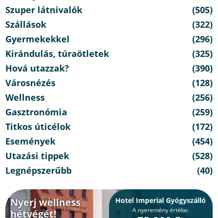
Szuper látnivalók
(505)
Szállások
(322)
Gyermekekkel
(296)
Kirándulás, túraötletek
(325)
Hová utazzak?
(390)
Városnézés
(128)
Wellness
(256)
Gasztronómia
(259)
Titkos úticélok
(172)
Események
(454)
Utazási tippek
(528)
Legnépszerűbb
(40)
Nyerj wellness
Hotel Imperial Gyógyszálló
A nyeremény értéke:
hétvégét!