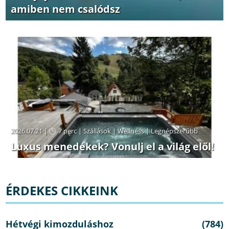
amiben nem csalódsz
2026.07.21 |
7 perc
|
Szállások
|
Wellness
|
Legnépszerűbb
Luxus menedékek? Vonulj el a világ elől!
ÉRDEKES CIKKEINK
Hétvégi kimozduláshoz
(784)