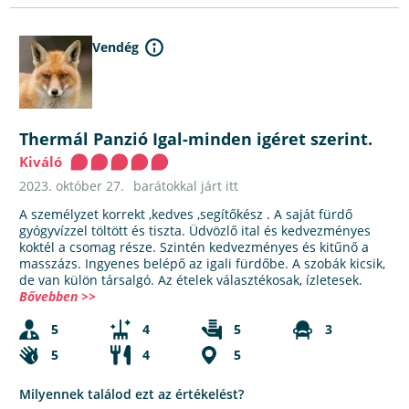
Vendég
Thermál Panzió Igal-minden igéret szerint.
Kiváló
2023. október 27.
barátokkal járt itt
A személyzet korrekt ,kedves ,segítőkész . A saját fürdő
gyógyvízzel töltött és tiszta. Üdvözlő ital és kedvezményes
koktél a csomag része. Szintén kedvezményes és kitűnő a
masszázs. Ingyenes belépő az igali fürdőbe. A szobák kicsik,
de van külön társalgó. Az ételek választékosak, ízletesek.
Bővebben >>
5
4
5
3
5
4
5
Milyennek találod ezt az értékelést?