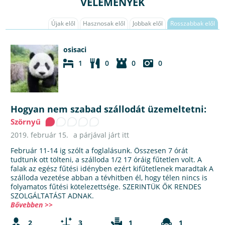
VÉLEMÉNYEK
Újak elől
Hasznosak elől
Jobbak elől
Rosszabbak elől
osisaci
1
0
0
0
Hogyan nem szabad szállodát üzemeltetni:
Szörnyű
2019. február 15.
a párjával járt itt
Február 11-14 ig szólt a foglalásunk. Összesen 7 órát
tudtunk ott tölteni, a szálloda 1/2 17 óráig fűtetlen volt. A
falak az egész fűtési idényben ezért kifűtetlenek maradtak A
szálloda vezetése abban a tévhitben él, hogy télen nincs is
folyamatos fűtési kötelezettsége. SZERINTÜK ŐK RENDES
SZOLGÁLTATÁST ADNAK.
Bővebben >>
2
3
1
1