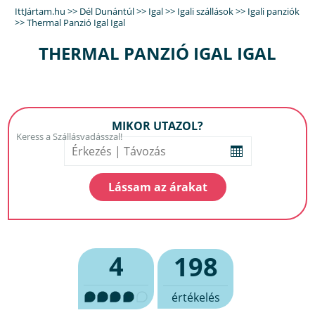
IttJártam.hu
>>
Dél Dunántúl
>>
Igal
>>
Igali szállások
>>
Igali panziók
>>
Thermal Panzió Igal Igal
THERMAL PANZIÓ IGAL IGAL
MIKOR UTAZOL?
4
198
értékelés