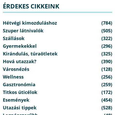
ÉRDEKES CIKKEINK
Hétvégi kimozduláshoz
(784)
Szuper látnivalók
(505)
Szállások
(322)
Gyermekekkel
(296)
Kirándulás, túraötletek
(325)
Hová utazzak?
(390)
Városnézés
(128)
Wellness
(256)
Gasztronómia
(259)
Titkos úticélok
(172)
Események
(454)
Utazási tippek
(528)