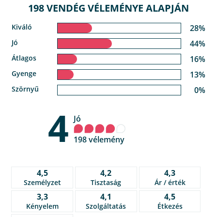
198 VENDÉG VÉLEMÉNYE ALAPJÁN
Kiváló
28%
Jó
44%
Átlagos
16%
Gyenge
13%
Szörnyű
0%
4
Jó
198 vélemény
4,5
4,2
4,3
Személyzet
Tisztaság
Ár / érték
3,3
4,1
4,5
Kényelem
Szolgáltatás
Étkezés