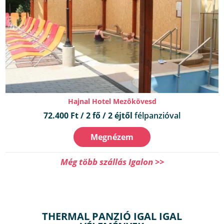
Hajnal Hotel Mezôkövesd
72.400 Ft / 2 fő / 2 éjtől
félpanzióval
Megnézem
Még több szállás Igalon >>
THERMAL PANZIÓ IGAL IGAL