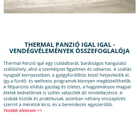
THERMAL PANZIÓ IGAL IGAL -
VENDÉGVÉLEMÉNYEK ÖSSZEFOGLALÓJA
Thermal Panzió Igal egy családbarát, barátságos hangulatú
szálláshely, ahol a személyzet figyelmes és udvarias. A szállás
nyugodt környezetben, a gyógyfürdőhöz közel helyezkedik el,
így a fürdő- és wellness programok könnyen megközelíthetők.
A félpanziós ellátás gazdag és ízletes, a hagyományos magyar
ételek kedvelőinek is széles választék áll rendelkezésre. A
szobák tiszták és praktikusak, azonban néhány visszajelzés
szerint a méretük kicsi, és a berendezés egyszerűbb.
Tovább olvasom >>