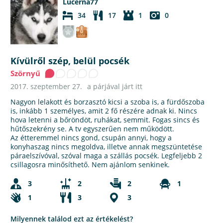
Lucerna77
34
17
1
0
Kívülről szép, belül pocsék
Szörnyű
2017. szeptember 27.
a párjával járt itt
Nagyon lelakott és borzasztó kicsi a szoba is, a fürdőszoba
is, inkább 1 személyes, amit 2 fő részére adnak ki. Nincs
hova letenni a bőröndöt, ruhákat, semmit. Fogas sincs és
hűtőszekrény se. A tv egyszerűen nem működött.
Az étteremmel nincs gond, csupán annyi, hogy a
konyhaszag nincs megoldva, illetve annak megszüntetése
páraelszívóval, szóval maga a szállás pocsék. Legfeljebb 2
csillagosra minősíthető. Nem ajánlom senkinek.
3
2
2
1
1
3
3
Milyennek találod ezt az értékelést?