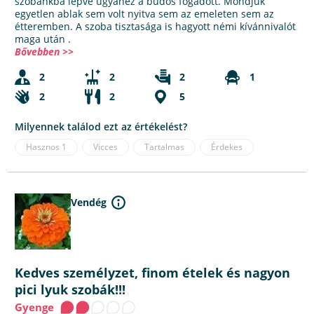
szobánkba lépve ugyanez a büdös fogadott. Mondjuk
egyetlen ablak sem volt nyitva sem az emeleten sem az
étteremben. A szoba tisztasága is hagyott némi kívánnivalót
maga után .
Bővebben >>
2
2
2
1
2
2
5
Milyennek találod ezt az értékelést?
Hasznos
1
Vicces
Tartalmas
Érdekes
Vendég
Kedves személyzet, finom ételek és nagyon
pici lyuk szobák!!!
Gyenge