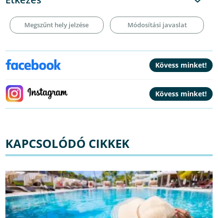
Megszűnt hely jelzése
Módosítási javaslat
KAPCSOLÓDÓ CIKKEK