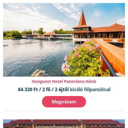
Hunguest Hotel Panoráma Hévíz
84.320 Ft / 2 fő / 2 éjtől
kiváló félpanzióval
Megnézem