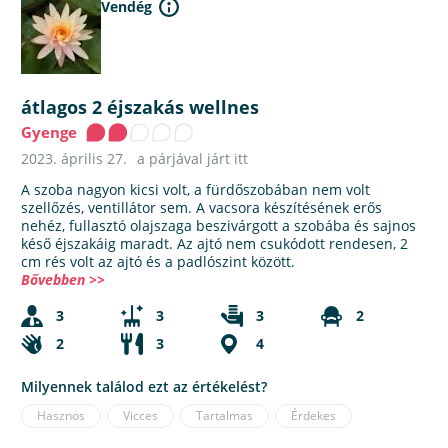
Vendég
átlagos 2 éjszakás wellnes
Gyenge
2023. április 27.
a párjával járt itt
A szoba nagyon kicsi volt, a fürdőszobában nem volt
szellőzés, ventillátor sem. A vacsora készítésének erős
nehéz, fullasztó olajszaga beszivárgott a szobába és sajnos
késő éjszakáig maradt. Az ajtó nem csukódott rendesen, 2
cm rés volt az ajtó és a padlószint között.
Bővebben >>
3
3
3
2
2
3
4
Milyennek találod ezt az értékelést?
Hasznos
Vicces
Tartalmas
Érdekes