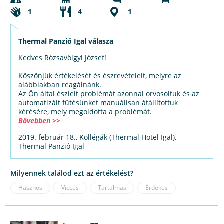
1
4
1
Thermal Panzió Igal válasza
Kedves Rózsavölgyi József!
Köszönjük értékelését és észrevételeit, melyre az
alábbiakban reagálnánk.
Az Ön által észlelt problémát azonnal orvosoltuk és az
automatizált fűtésünket manuálisan átállítottuk
kérésére, mely megoldotta a problémát.
Bővebben >>
2019. február 18., Kollégák (Thermal Hotel Igal),
Thermal Panzió Igal
Milyennek találod ezt az értékelést?
Hasznos
Vicces
Tartalmas
Érdekes