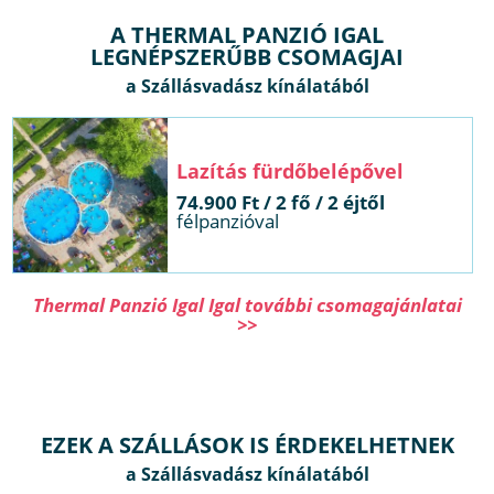
A THERMAL PANZIÓ IGAL
LEGNÉPSZERŰBB CSOMAGJAI
 fürdőbelépővel
 / 2 fő / 2 éjtől
félpanzióval
Thermal Panzió Igal Igal további csomagajánlatai
>>
EZEK A SZÁLLÁSOK IS ÉRDEKELHETNEK