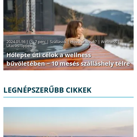
2024.01.16 |
7 perc
|
Szállások
|
Hová utazzak?
|
Wellness
|
Utazási tippek
Hólepte úti célok a wellness
bűvöletében − 10 mesés szálláshely télre
LEGNÉPSZERŰBB CIKKEK