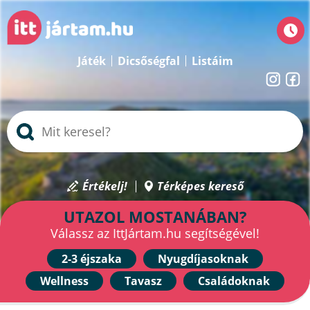
Játék
Dicsőségfal
Listáim
Értékelj!
Térképes kereső
UTAZOL MOSTANÁBAN?
Válassz az IttJártam.hu segítségével!
2-3 éjszaka
Nyugdíjasoknak
Wellness
Tavasz
Családoknak