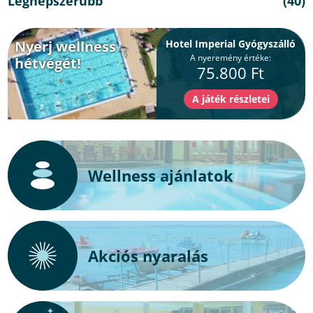
Legnépszerűbb
(40)
Nyerj wellness
Hotel Imperial Gyógyszálló
A nyeremény értéke:
hétvégét!
75.800 Ft
Wellness ajánlatok
Akciós nyaralás