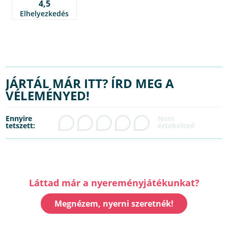
4,5
Elhelyezkedés
JÁRTÁL MÁR ITT? ÍRD MEG A
VÉLEMÉNYED!
Ennyire
tetszett:
Láttad már a nyereményjátékunkat?
Megnézem, nyerni szeretnék!