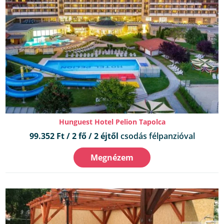
Hunguest Hotel Pelion Tapolca
99.352 Ft / 2 fő / 2 éjtől
csodás félpanzióval
Megnézem