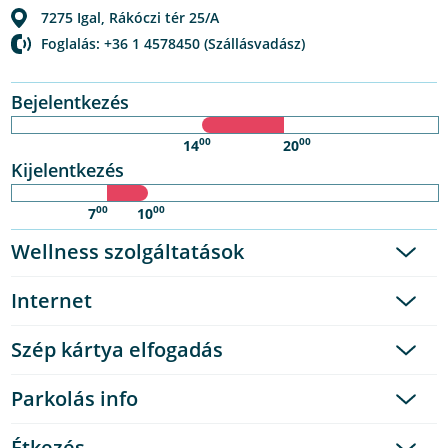
7275
Igal
,
Rákóczi tér 25/A
Foglalás: +36 1 4578450 (Szállásvadász)
Bejelentkezés
00
00
14
20
Kijelentkezés
00
00
7
10
Wellness szolgáltatások
Internet
Szép kártya elfogadás
Parkolás info
Étkezés