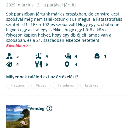
2025. március 13.
a párjával járt itt
Sok panzióban jártunk már az országban, de ennyire kicsi
szobával még nem találkoztunk! ! Ez megüti a katasztrófális
szintet is! ! ! ! Ez a 102-es szoba volt! Hogy egy szobába ne
legyen egy asztal egy székkel, hogy egy hűtő a közös
folyosón kapjon helyet, hogy egy db éjjeli lámpa van a
szobában, ez a 21. században elképzelhetetlen!
Bővebben >>
5
4
4
1
4
5
4
Milyennek találod ezt az értékelést?
Hasznos
Vicces
Tartalmas
Érdekes
Vendég