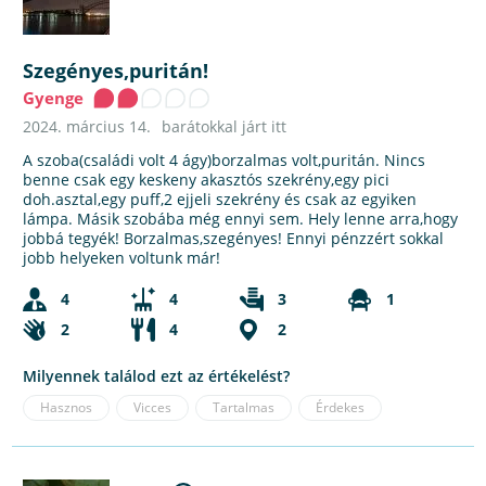
Szegényes,puritán!
Gyenge
2024. március 14.
barátokkal járt itt
A szoba(családi volt 4 ágy)borzalmas volt,puritán. Nincs
benne csak egy keskeny akasztós szekrény,egy pici
doh.asztal,egy puff,2 ejjeli szekrény és csak az egyiken
lámpa. Másik szobába még ennyi sem. Hely lenne arra,hogy
jobbá tegyék! Borzalmas,szegényes! Ennyi pénzzért sokkal
jobb helyeken voltunk már!
4
4
3
1
2
4
2
Milyennek találod ezt az értékelést?
Hasznos
Vicces
Tartalmas
Érdekes