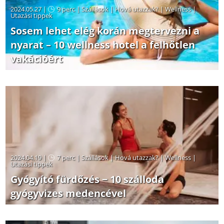
2024.05.27 |
9 perc
|
Szállások
|
Hová utazzak?
|
Wellness
|
Utazási tippek
Sosem lehet elég korán megtervezni a
nyarat – 10 wellness hotel a felhőtlen
vakációért
2024.04.19 |
7 perc
|
Szállások
|
Hová utazzak?
|
Wellness
|
Utazási tippek
Gyógyító fürdőzés − 10 szálloda
gyógyvizes medencével