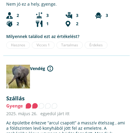
Nem jó ez a hely, gyenge.
2
3
3
3
2
1
2
Milyennek találod ezt az értékelést?
Hasznos
Vicces
1
Tartalmas
Érdekes
Vendég
Szállás
Gyenge
2025. május 26.
egyedül járt itt
Az épületbe érkezve “arcul csapott” a masszív ételszag , ami
a földszinten levő konyhából jött fel az emeletre. A