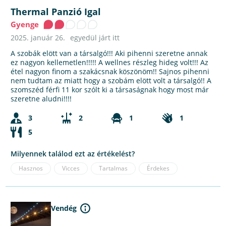
Thermal Panzió Igal
Gyenge
2025. január 26.
egyedül járt itt
A szobák elött van a társalgó!!! Aki pihenni szeretne annak
ez nagyon kellemetlen!!!!! A wellnes részleg hideg volt!!! Az
étel nagyon finom a szakácsnak köszönöm!! Sajnos pihenni
nem tudtam az miatt hogy a szobám elött volt a társalgó!! A
szomszéd férfi 11 kor szólt ki a társaságnak hogy most már
szeretne aludni!!!!
3
2
1
1
5
Milyennek találod ezt az értékelést?
Hasznos
Vicces
Tartalmas
Érdekes
Vendég