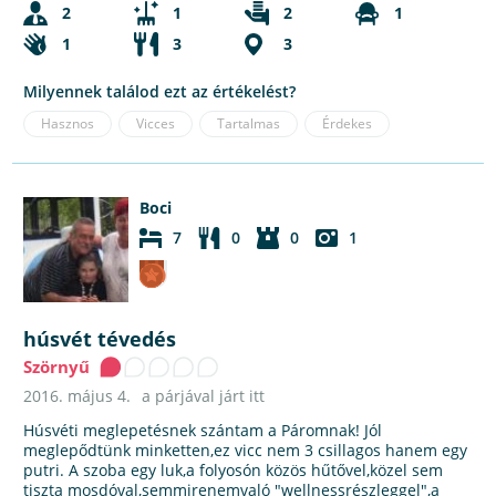
2
1
2
1
1
3
3
Milyennek találod ezt az értékelést?
Hasznos
Vicces
Tartalmas
Érdekes
Boci
7
0
0
1
húsvét tévedés
Szörnyű
2016. május 4.
a párjával járt itt
Húsvéti meglepetésnek szántam a Páromnak! Jól
meglepődtünk minketten,ez vicc nem 3 csillagos hanem egy
putri. A szoba egy luk,a folyosón közös hűtővel,közel sem
tiszta mosdóval,semmirenemvaló "wellnessrészleggel",a