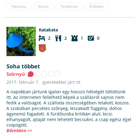
Hasznos
Vicces
Tartalmas
Érdekes
Katakata
2
2
1
0
Soha többet
Szörnyű
2017. február 7.
gyerekekkel járt itt
A napokban jártunk Igalon egy hosszú hétvégét töltöttünk
itt. Az interneten fellelhető képek a szállásról sajnos nem
fedik a valóságot. A szálloda összességében lelakott, koszos.
A szobában pecsétes szőnyeg, leszakadt függöny, dohos
ágynemű fogadott. A fürdőszoba kritikán aluli, kicsi,
elhanyagolt, ajtaját nem lehetett becsukni, a csap egész éjjel
csöpögött.
Bővebben >>