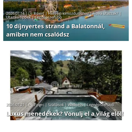
2026.07.14 |
8 perc
|
Hétvégi kimozduláshoz
|
Hová utazzak?
|
Utazási tippek
|
Legnépszerűbb
10 díjnyertes strand a Balatonnál,
amiben nem csalódsz
2026.07.21 |
7 perc
|
Szállások
|
Wellness
|
Legnépszerűbb
Luxus menedékek? Vonulj el a világ elől!