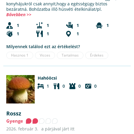
konyhájukról csak annyit,hogy a egésségügy biztos
bezáratná. Bohózatba illő húsvéti ételkinálat/pl.
Bővebben >>
1
1
1
1
1
1
1
Milyennek találod ezt az értékelést?
Hasznos
1
Vicces
Tartalmas
Érdekes
Hahóöcsi
1
0
0
0
Rossz
Gyenge
2026. február 3.
a párjával járt itt