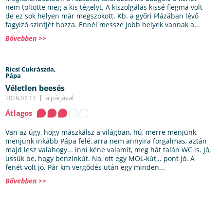
nem töltötte meg a kis tégelyt. A kiszolgálás kissé flegma volt
de ez sok helyen már megszokott. Kb. a győri Plázában lévő
fagyizó szintjét hozza. Ennél messze jobb helyek vannak a...
Bővebben >>
Ricsi Cukrászda,
Pápa
Véletlen beesés
2026.07.13
a párjával
Átlagos
Van az úgy, hogy mászkálsz a világban, hú, merre menjünk,
menjünk inkább Pápa felé, arra nem annyira forgalmas, aztán
majd lesz valahogy... inni kéne valamit, meg hát talán WC is. Jó,
üssük be, hogy benzinkút. Na, ott egy MOL-kút,.. pont jó. A
fenét volt jó. Pár km vergődés után egy minden...
Bővebben >>