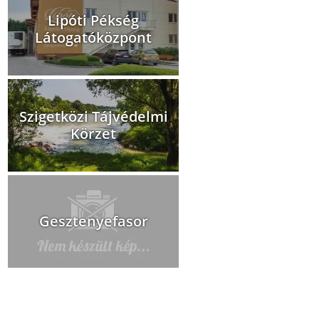
Lipóti Pékség
Látogatóközpont
Szigetközi Tájvédelmi
Körzet
Gesztenyefasor