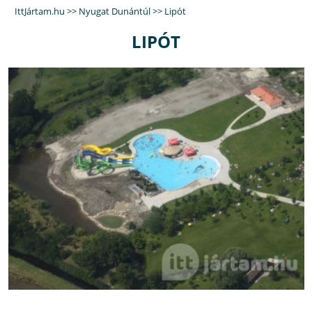
IttJártam.hu
>>
Nyugat Dunántúl
>>
Lipót
LIPÓT