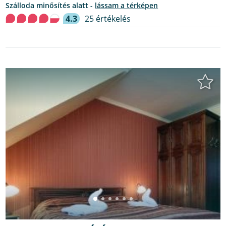
Szálloda minősítés alatt -
lássam a térképen
4.3
25 értékelés