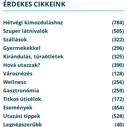
ÉRDEKES CIKKEINK
Hétvégi kimozduláshoz
(784)
Szuper látnivalók
(505)
Szállások
(322)
Gyermekekkel
(296)
Kirándulás, túraötletek
(325)
Hová utazzak?
(390)
Városnézés
(128)
Wellness
(256)
Gasztronómia
(259)
Titkos úticélok
(172)
Események
(454)
Utazási tippek
(528)
Legnépszerűbb
(40)