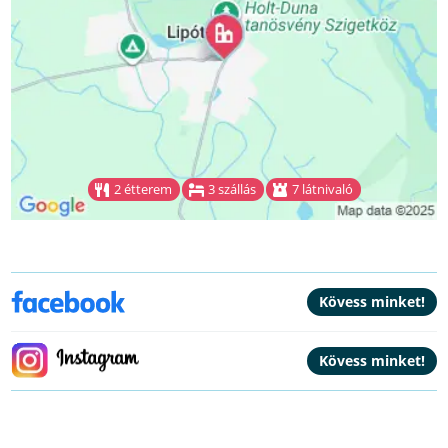
2 étterem
3 szállás
7 látnivaló