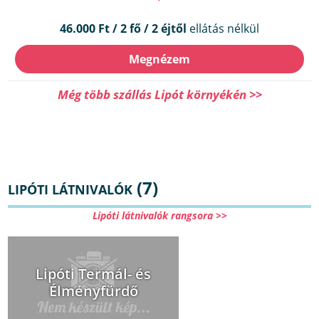
46.000 Ft / 2 fő / 2 éjtől
ellátás nélkül
Megnézem
Még több szállás Lipót környékén >>
(7)
LIPÓTI LÁTNIVALÓK
Lipóti látnivalók rangsora >>
Lipóti Termál- és
Élményfürdő