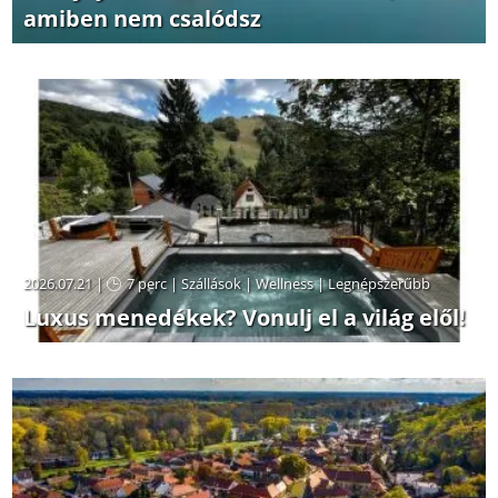
amiben nem csalódsz
2026.07.21 |
7 perc
|
Szállások
|
Wellness
|
Legnépszerűbb
Luxus menedékek? Vonulj el a világ elől!