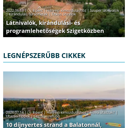
2022.06.13 |
8 perc
|
Hétvégi kimozduláshoz
|
Szuper látnivalók
|
Kirándulás, túraötletek
|
Titkos úticélok
Látnivalók, kirándulási- és
programlehetőségek Szigetközben
LEGNÉPSZERŰBB CIKKEK
2026.07.14 |
8 perc
|
Hétvégi kimozduláshoz
|
Hová utazzak?
|
Utazási tippek
|
Legnépszerűbb
10 díjnyertes strand a Balatonnál,