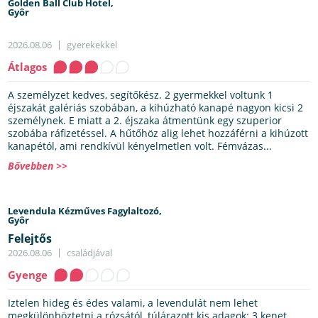
Golden Ball Club Hotel,
Gyôr
2026.08.06
gyerekekkel
Átlagos
A személyzet kedves, segítőkész. 2 gyermekkel voltunk 1
éjszakát galériás szobában, a kihúzható kanapé nagyon kicsi 2
személynek. E miatt a 2. éjszaka átmentünk egy szuperior
szobába ráfizetéssel. A hűtőhöz alig lehet hozzáférni a kihúzott
kanapétól, ami rendkívül kényelmetlen volt. Fémvázas...
Bővebben >>
Levendula Kézműves Fagylaltozó,
Gyôr
Felejtős
2026.08.06
családjával
Gyenge
Iztelen hideg és édes valami, a levendulát nem lehet
megkülönböztetni a rózsától, túlárazott kis adagok: 3 kenet