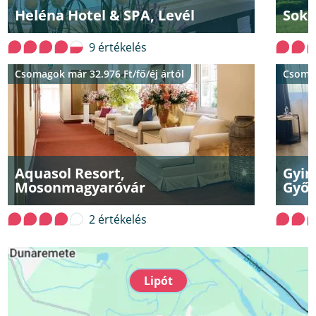
Heléna Hotel & SPA, Levél
Soko
9 értékelés
Csomagok már 32.976 Ft/fő/éj ártól
Csomag
Aquasol Resort,
Gyir
Mosonmagyaróvár
Győr
2 értékelés
Lipót