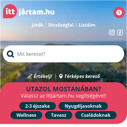
Játék
Dicsőségfal
Listáim
Értékelj!
Térképes kereső
UTAZOL MOSTANÁBAN?
Válassz az IttJártam.hu segítségével!
2-3 éjszaka
Nyugdíjasoknak
Wellness
Tavasz
Családoknak