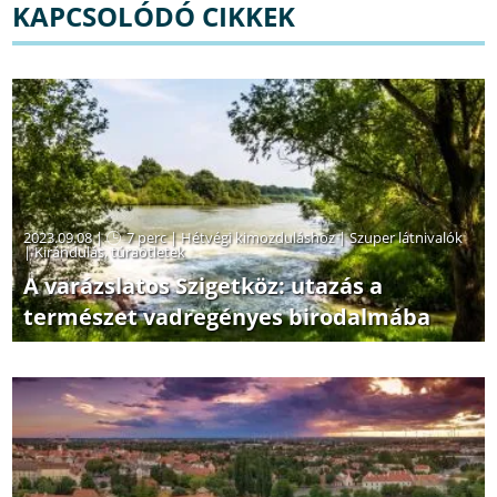
KAPCSOLÓDÓ CIKKEK
2023.09.08 |
7 perc
|
Hétvégi kimozduláshoz
|
Szuper látnivalók
|
Kirándulás, túraötletek
A varázslatos Szigetköz: utazás a
természet vadregényes birodalmába