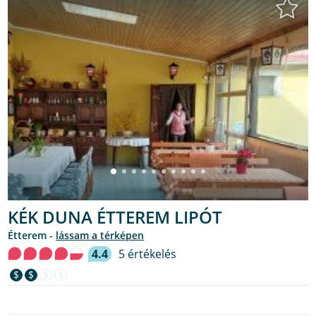
KÉK DUNA ÉTTEREM LIPÓT
étterem -
lássam a térképen
4.4
5 értékelés
$
$
$
$