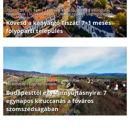
2026.07.29 |
7 perc
|
Hétvégi kimozduláshoz
|
Kirándulás,
túraötletek
|
Hová utazzak?
|
Utazási tippek
|
Legnépszerűbb
Kövesd a kanyargó Tiszát! 7+1 mesés
folyóparti település
2026.07.21 |
7 perc
|
Hétvégi kimozduláshoz
|
Kirándulás,
túraötletek
|
Legnépszerűbb
Budapesttől egy karnyújtásnyira: 7
egynapos kiruccanás a főváros
szomszédságában