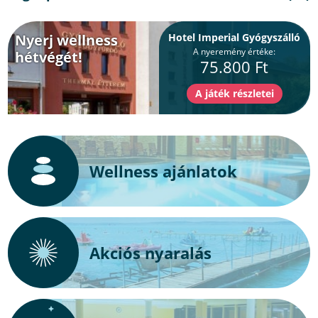
Nyerj wellness
Hotel Imperial Gyógyszálló
A nyeremény értéke:
hétvégét!
75.800 Ft
Wellness ajánlatok
Akciós nyaralás