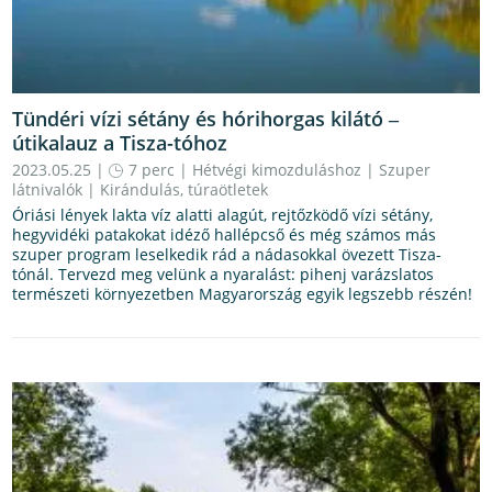
Tündéri vízi sétány és hórihorgas kilátó ‒
útikalauz a Tisza-tóhoz
2023.05.25 |
7 perc
|
Hétvégi kimozduláshoz
|
Szuper
látnivalók
|
Kirándulás, túraötletek
Óriási lények lakta víz alatti alagút, rejtőzködő vízi sétány,
hegyvidéki patakokat idéző hallépcső és még számos más
szuper program leselkedik rád a nádasokkal övezett Tisza-
tónál. Tervezd meg velünk a nyaralást: pihenj varázslatos
természeti környezetben Magyarország egyik legszebb részén!