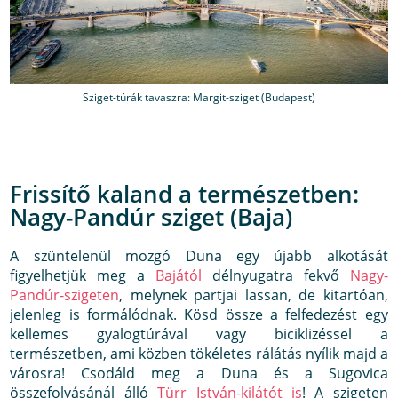
Sziget-túrák tavaszra: Margit-sziget (Budapest)
Frissítő kaland a természetben:
Nagy-Pandúr sziget (Baja)
A szüntelenül mozgó Duna egy újabb alkotását
figyelhetjük meg a
Bajától
délnyugatra fekvő
Nagy-
Pandúr-szigeten
, melynek partjai lassan, de kitartóan,
jelenleg is formálódnak. Kösd össze a felfedezést egy
kellemes gyalogtúrával vagy biciklizéssel a
természetben, ami közben tökéletes rálátás nyílik majd a
városra! Csodáld meg a Duna és a Sugovica
összefolyásánál álló
Türr István-kilátót is
! A szigeten