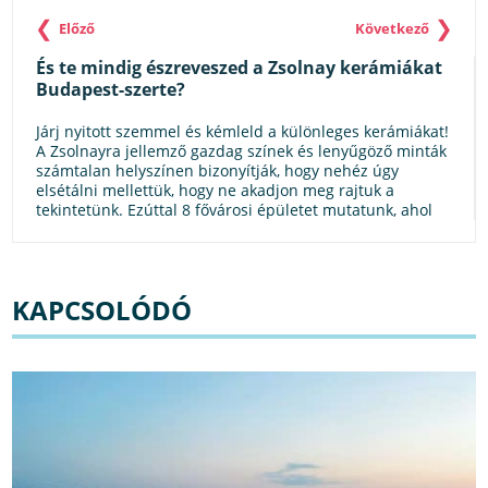
❮
❯
Előző
Következő
És te mindig észreveszed a Zsolnay kerámiákat
Budapest-szerte?
Járj nyitott szemmel és kémleld a különleges kerámiákat!
A Zsolnayra jellemző gazdag színek és lenyűgöző minták
számtalan helyszínen bizonyítják, hogy nehéz úgy
elsétálni mellettük, hogy ne akadjon meg rajtuk a
tekintetünk. Ezúttal 8 fővárosi épületet mutatunk, ahol
hosszasan gyönyörködhetsz a zseniális Zsolnay
alkotásokban. Fedezd fel te is a kerámiaművészet
megkerülhetetlen kincseit!
KAPCSOLÓDÓ