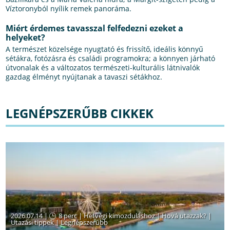
Víztoronyból nyílik remek panoráma.
Miért érdemes tavasszal felfedezni ezeket a
helyeket?
A természet közelsége nyugtató és frissítő, ideális könnyű
sétákra, fotózásra és családi programokra; a könnyen járható
útvonalak és a változatos természeti-kulturális látnivalók
gazdag élményt nyújtanak a tavaszi sétákhoz.
LEGNÉPSZERŰBB CIKKEK
2026.07.14 |
8 perc
|
Hétvégi kimozduláshoz
|
Hová utazzak?
|
Utazási tippek
|
Legnépszerűbb