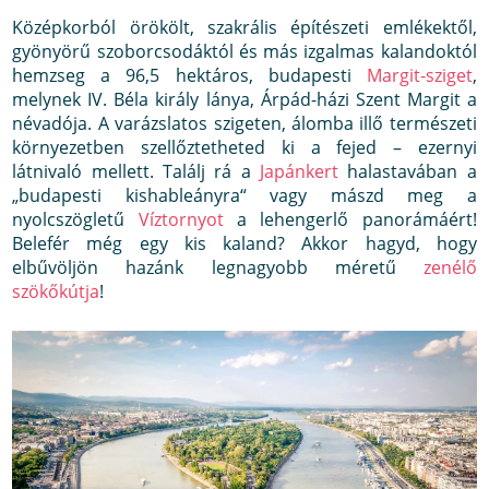
Középkorból örökölt, szakrális építészeti emlékektől,
gyönyörű szoborcsodáktól és más izgalmas kalandoktól
hemzseg a 96,5 hektáros, budapesti
Margit-sziget
,
melynek IV. Béla király lánya, Árpád-házi Szent Margit a
névadója. A varázslatos szigeten, álomba illő természeti
környezetben szellőztetheted ki a fejed – ezernyi
látnivaló mellett. Találj rá a
Japánkert
halastavában a
„budapesti kishableányra“ vagy mászd meg a
nyolcszögletű
Víztornyot
a lehengerlő panorámáért!
Belefér még egy kis kaland? Akkor hagyd, hogy
elbűvöljön hazánk legnagyobb méretű
zenélő
szökőkútja
!