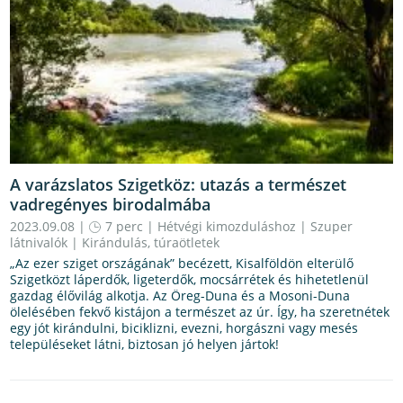
A varázslatos Szigetköz: utazás a természet
vadregényes birodalmába
2023.09.08 |
7 perc
|
Hétvégi kimozduláshoz
|
Szuper
látnivalók
|
Kirándulás, túraötletek
„Az ezer sziget országának” becézett, Kisalföldön elterülő
Szigetközt láperdők, ligeterdők, mocsárrétek és hihetetlenül
gazdag élővilág alkotja. Az Öreg-Duna és a Mosoni-Duna
ölelésében fekvő kistájon a természet az úr. Így, ha szeretnétek
egy jót kirándulni, biciklizni, evezni, horgászni vagy mesés
településeket látni, biztosan jó helyen jártok!