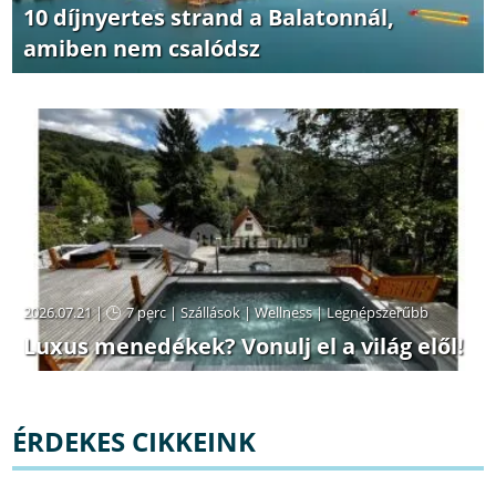
10 díjnyertes strand a Balatonnál,
amiben nem csalódsz
2026.07.21 |
7 perc
|
Szállások
|
Wellness
|
Legnépszerűbb
Luxus menedékek? Vonulj el a világ elől!
ÉRDEKES CIKKEINK