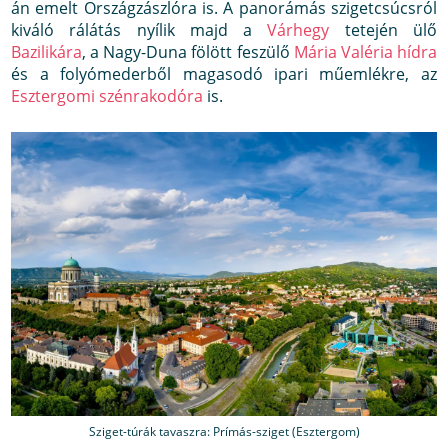
án emelt Országzászlóra is. A panorámás szigetcsúcsról
kiváló rálátás nyílik majd a
Várhegy
tetején ülő
Bazilikára
, a Nagy-Duna fölött feszülő
Mária Valéria hídra
és a folyómederből magasodó ipari műemlékre, az
Esztergomi szénrakodóra
is.
Sziget-túrák tavaszra: Prímás-sziget (Esztergom)