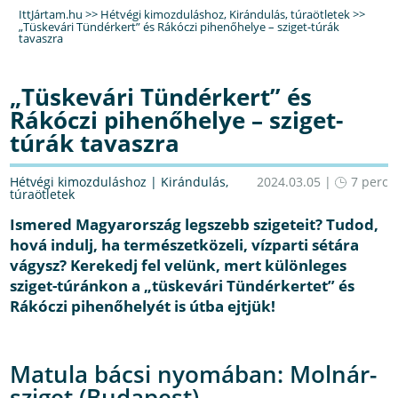
IttJártam.hu
>>
Hétvégi kimozduláshoz
,
Kirándulás, túraötletek
>>
„Tüskevári Tündérkert” és Rákóczi pihenőhelye – sziget-túrák
tavaszra
„Tüskevári Tündérkert” és
Rákóczi pihenőhelye – sziget-
túrák tavaszra
Hétvégi kimozduláshoz
|
Kirándulás,
2024.03.05 |
7 perc
túraötletek
Ismered Magyarország legszebb szigeteit? Tudod,
hová indulj, ha természetközeli, vízparti sétára
vágysz? Kerekedj fel velünk, mert különleges
sziget-túránkon a „tüskevári Tündérkertet” és
Rákóczi pihenőhelyét is útba ejtjük!
Matula bácsi nyomában: Molnár-
sziget (Budapest)