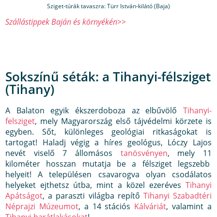
Sziget-túrák tavaszra: Türr István-kilátó (Baja)
Szállástippek Baján és környékén>>
Sokszínű séták: a Tihanyi-félsziget
(Tihany)
A Balaton egyik ékszerdoboza az elbűvölő
Tihanyi-
felsziget
, mely Magyarország első tájvédelmi körzete is
egyben. Sőt, különleges geológiai ritkaságokat is
tartogat! Haladj végig a híres geológus, Lóczy Lajos
nevét viselő 7 állomásos
tanösvényen
, mely 11
kilométer hosszan mutatja be a félsziget legszebb
helyeit! A településen csavarogva olyan csodálatos
helyeket ejthetsz útba, mint a közel ezeréves
Tihanyi
Apátságot
, a paraszti világba repítő
Tihanyi Szabadtéri
Néprajzi Múzeumot
, a 14 stációs
Kálváriát
, valamint a