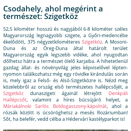
Csodahely, ahol megérint a
természet: Szigetköz
52,5 kilométer hosszú és nagyjából 6-8 kilométer széles
Magyarország legnagyobb szigete, a Győri-medencébe
ékelődött, 375 négyzetkilométeres
Szigetköz
. A Mosoni-
Duna és az Öreg-Duna által határolt terület
Magyarország egyik legszebb vidéke, ahol nyugodtan
dőlhetsz hátra a természet ölelő karjaiba. A hihetetlenül
gazdag állat- és növényvilág jeles képviselővel lépten-
nyomon találkozhatsz még egy rövidke kirándulás során
is, mely igaz a Felső- és Alsó-Szigetközre is. Nézd meg
közelebbről az ország első természetes hallépcsőjét, a
Szigetköz
dunaszigeti ágainál létrejött
Denkpáli
Hallépcsőt
, valamint a híres búcsújáró helyet, a
Máriakálnoki Sarlós Boldogasszony-kápolnát
, ahol a
rózsák között is ücsöröghetsz a mesés Rozáriumban!
Sőt, ha belefér, vedd célba a Hédervári kastélyparkot is!