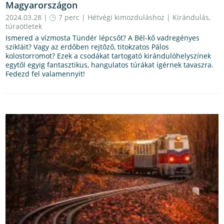
Magyarországon
2024.03.28 |
7 perc
|
Hétvégi kimozduláshoz
|
Kirándulás,
túraötletek
Ismered a vízmosta Tündér lépcsőt? A Bél-kő vadregényes
szikláit? Vagy az erdőben rejtőző, titokzatos Pálos
kolostorromot? Ezek a csodákat tartogató kirándulóhelyszínek
egytől egyig fantasztikus, hangulatos túrákat ígérnek tavaszra.
Fedezd fel valamennyit!