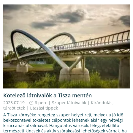
Kötelező látnivalók a Tisza mentén
2023.07.19 |
6 perc
|
Szuper látnivalók
|
Kirándulás,
túraötletek
|
Utazási tippek
A Tisza környéke rengeteg szuper helyet rejt, melyek a jó idő
beköszöntével tökéletes célpontok lehetnek akár egy hétvégi
kiruccanás alkalmával. Hangulatos városok, lélegzetelállító
természeti kincsek és aktív szórakozási lehetőségek várnak, ha