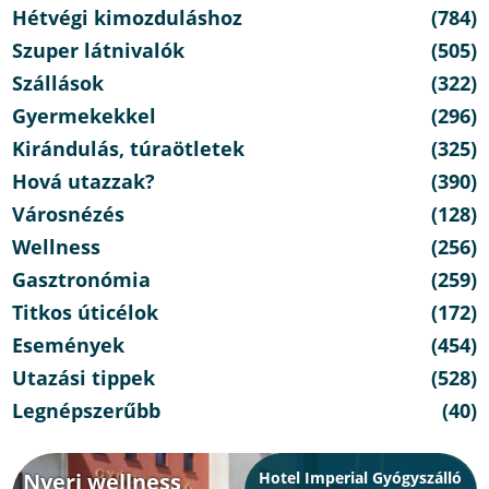
Hétvégi kimozduláshoz
(784)
Szuper látnivalók
(505)
Szállások
(322)
Gyermekekkel
(296)
Kirándulás, túraötletek
(325)
Hová utazzak?
(390)
Városnézés
(128)
Wellness
(256)
Gasztronómia
(259)
Titkos úticélok
(172)
Események
(454)
Utazási tippek
(528)
Legnépszerűbb
(40)
Nyerj wellness
Hotel Imperial Gyógyszálló