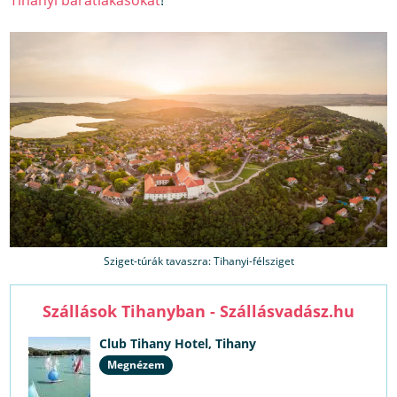
Tihanyi barátlakásokat
!
Sziget-túrák tavaszra: Tihanyi-félsziget
Szállások Tihanyban - Szállásvadász.hu
Club Tihany Hotel, Tihany
Megnézem