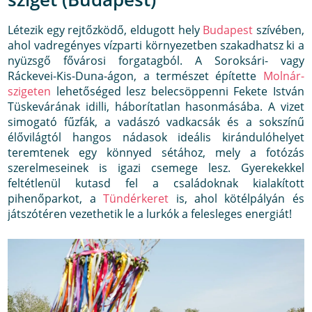
Létezik egy rejtőzködő, eldugott hely
Budapest
szívében,
ahol vadregényes vízparti környezetben szakadhatsz ki a
nyüzsgő fővárosi forgatagból. A Soroksári- vagy
Ráckevei-Kis-Duna-ágon, a természet építette
Molnár-
szigeten
lehetőséged lesz belecsöppenni Fekete István
Tüskevárának idilli, háborítatlan hasonmásába. A vizet
simogató fűzfák, a vadászó vadkacsák és a sokszínű
élővilágtól hangos nádasok ideális kirándulóhelyet
teremtenek egy könnyed sétához, mely a fotózás
szerelmeseinek is igazi csemege lesz. Gyerekekkel
feltétlenül kutasd fel a családoknak kialakított
pihenőparkot, a
Tündérkeret
is, ahol kötélpályán és
játszótéren vezethetik le a lurkók a felesleges energiát!