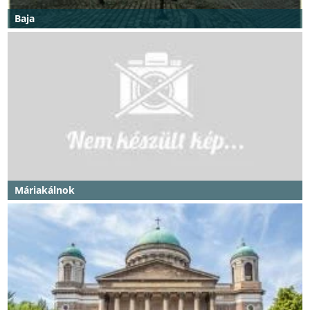
Baja
Máriakálnok