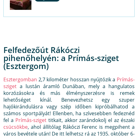
Felfedezőút Rákóczi
pihenőhelyén: a Prímás-sziget
(Esztergom)
Esztergomban
2,7 kilométer hosszan nyújtózik a
Prímás-
sziget
a lustán áramló Dunában, mely a hangulatos
korzózásokra és más élményszerzésre is remek
lehetőséget kínál. Benevezhetsz egy szuper
hajókirándulásra vagy szép időben kipróbálhatod a
számos sportpályát! Ellenben, ha szívesebben fedeznéd
fel a
Prímás-sziget
titkait, akkor zarándokolj el az északi
csücsökbe
, ahol állítólag Rákóczi Ferenc is megpihent a
város bevétele után! De itt lelhetsz rá az 1935. október 6-