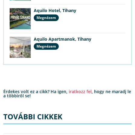
Aquilo Hotel, Tihany
Megnézem
Aquilo Apartmanok, Tihany
Megnézem
Érdekes volt ez a cikk? Ha igen,
iratkozz fel
, hogy ne maradj le
a többiről se!
TOVÁBBI CIKKEK