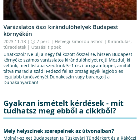
Varázslatos őszi kirándulóhelyek Budapest
környékén
2023.11.13 |
7 perc
|
Hétvégi kimozduláshoz
|
Kirándulás,
túraötletek
|
Utazási tippek
Unatkozol? Ne ülj a négy fal között ősszel se, hiszen Budapest
környéke számos varázslatos kirándulóhelyet rejt! Mozdulj ki
velünk, mert listába szedtünk 5+1 őszi programtippet, amitől
tátva marad a szád! Fedezd fel az ország egyik legjobb és
legújabb tanösvényét Dunakeszin vagy barangolj a
Dunakanyarban!
Gyakran ismételt kérdések - mit
tudhatsz meg ebből a cikkből?
Mely helyszínek szerepelnek az útvonalban?
Molnár-sziget Budapesten (a Tüskevári Tündérkert és a Rákóczi