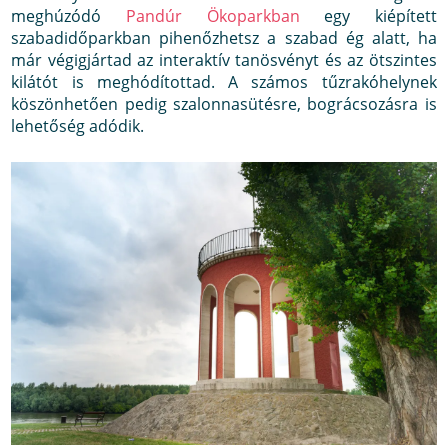
meghúzódó
Pandúr Ökoparkban
egy kiépített
szabadidőparkban pihenőzhetsz a szabad ég alatt, ha
már végigjártad az interaktív tanösvényt és az ötszintes
kilátót is meghódítottad. A számos tűzrakóhelynek
köszönhetően pedig szalonnasütésre, bográcsozásra is
lehetőség adódik.