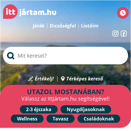
Játék
Dicsőségfal
Listáim
Értékelj!
Térképes kereső
UTAZOL MOSTANÁBAN?
Válassz az IttJártam.hu segítségével!
2-3 éjszaka
Nyugdíjasoknak
Wellness
Tavasz
Családoknak