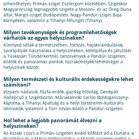
pihenőhelye), Prímás-sziget Esztergom közelében, Szigetköz
Magyarország legnagyobb szigete a Mosoni- és az Öreg-Duna
által, Margit-sziget Budapesten, Nagy-Pandúr-sziget Baja
környékén, valamint a Tihanyi-félsziget (Tihany).
Milyen tevékenységek és programlehetőségek
várhatók az egyes helyszíneken?
Könnyed séták a természetben, fotózás, hajókirándulások,
sportpályák használata a helyszíneken, kötélpálya és játszótér
a Tüskevári Tündérkertnél, tanösvények a Pandúr-szigeten,
kilátók és panorámás pontok, tűzrakóhelyek lehetőségei a
helyszínek között.
Milyen természeti és kulturális érdekességekre lehet
számítani?
Vízparti nádasok, fűzfa-erdők, gazdag élővilág, Denkpáli
Hallépcső a Szigetközön, Máriakálnoki Sarlós Boldogasszony-
kápolna, a Tihanyi Apátság és a helyi történelmi-kulturális
látnivalók, valamint a Türr István-kilátó a Pandúr-szigeten.
Hol lehet a legjobb panorámát élvezni a
helyszíneken?
Az északi csúcs a Prímás-szigeten kiváló kilátást ad a Dunára, a
Bazilikára és a Mária Valéria hídra; a Margit-szigeten pedig a