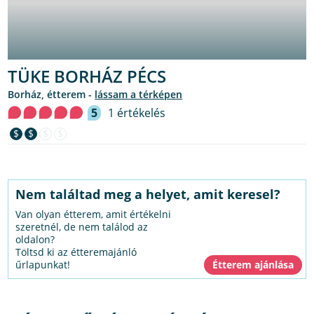
TÜKE BORHÁZ PÉCS
borház, étterem -
lássam a térképen
5
1 értékelés
$
$
$
$
Nem találtad meg a helyet, amit keresel?
Van olyan étterem, amit értékelni
szeretnél, de nem találod az
oldalon?
Töltsd ki az étteremajánló
űrlapunkat!