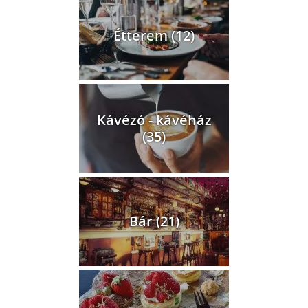
Étterem (12)
Kávézó - kávéház
(35)
Bár (21)