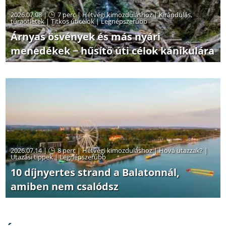
2026.07.08 |
7 perc
|
Hétvégi kimozduláshoz
|
Kirándulás,
túraötletek
|
Titkos úticélok
|
Legnépszerűbb
Árnyas ösvények és más nyári
menedékek − hűsítő úti célok kánikulára
2026.07.14 |
8 perc
|
Hétvégi kimozduláshoz
|
Hová utazzak?
|
Utazási tippek
|
Legnépszerűbb
10 díjnyertes strand a Balatonnál,
amiben nem csalódsz