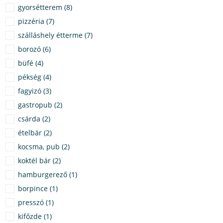
gyorsétterem (8)
pizzéria (7)
szálláshely étterme (7)
borozó (6)
büfé (4)
pékség (4)
fagyizó (3)
gastropub (2)
csárda (2)
ételbár (2)
kocsma, pub (2)
koktél bár (2)
hamburgerező (1)
borpince (1)
presszó (1)
kifőzde (1)