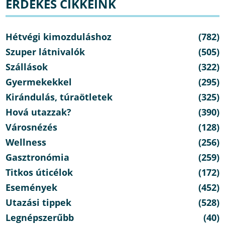
ÉRDEKES CIKKEINK
Hétvégi kimozduláshoz
(782)
Szuper látnivalók
(505)
Szállások
(322)
Gyermekekkel
(295)
Kirándulás, túraötletek
(325)
Hová utazzak?
(390)
Városnézés
(128)
Wellness
(256)
Gasztronómia
(259)
Titkos úticélok
(172)
Események
(452)
Utazási tippek
(528)
Legnépszerűbb
(40)