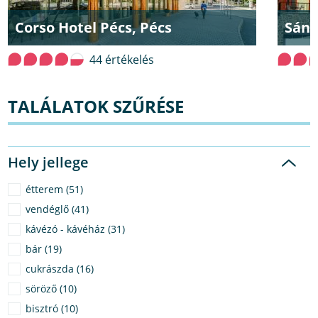
Corso Hotel Pécs, Pécs
Sánd
44 értékelés
TALÁLATOK SZŰRÉSE
Hely jellege
étterem (51)
vendéglő (41)
kávézó - kávéház (31)
bár (19)
cukrászda (16)
söröző (10)
bisztró (10)