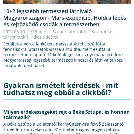
10+2 legszebb természeti látnivaló
Magyarországon - Mars-expedíció, Holdra lépés
és rejtőzködő csodák a természetben
2022.05.10 |
9 perc
|
Szuper látnivalók
|
Kirándulás,
túraötletek
|
Titkos úticélok
Sétáljatok vörös lankákon, másszatok fel a szélfútta
fennsíkokra, utazzatok vissza a múltba, mert ezúttal a
természetben lapuló, 12 különleges kincs nyomába eredünk.
Magyarország legszebb természeti kincsei és látnivalói közül
muatunk most párat.
Gyakran ismételt kérdések - mit
tudhatsz meg ebből a cikkből?
Milyen érdekességeket rejt a Béke Sztúpa, és honnan
származik?
A Béke Sztúpa a Balatontól karnyújtásnyira fekvő Zalaszántó
közvetlen környékén álló, 316 méter magas hegyen pihenő