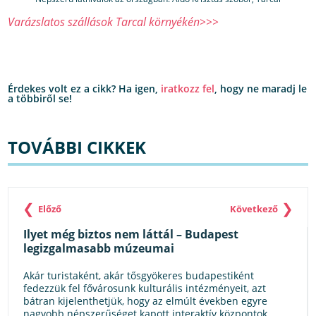
Varázslatos szállások Tarcal környékén>>>
Érdekes volt ez a cikk? Ha igen,
iratkozz fel
, hogy ne maradj le
a többiről se!
TOVÁBBI CIKKEK
❮
❯
Előző
Következő
Ilyet még biztos nem láttál – Budapest
legizgalmasabb múzeumai
Akár turistaként, akár tősgyökeres budapestiként
fedezzük fel fővárosunk kulturális intézményeit, azt
bátran kijelenthetjük, hogy az elmúlt években egyre
nagyobb népszerűséget kapott interaktív központok