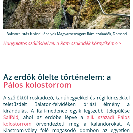
Bakancslistás kirándulóhelyek Magyarországon: Rám-szakadék, Dömsöd
Hangulatos szálláshelyek a Rám-szakadék környékén>>>
Az erdők ölelte történelem: a
Pálos kolostorrom
A szőlőktől roskadozó, tanúhegyekkel és régi kincsekkel
teletűzdelt Balaton-felvidéken óriási élmény a
kirándulás. A Káli-medence egyik legszebb települése
Salföld
, ahol az erdőbe lépve a
XIII. századi Pálos
kolostorrom
örvendezteti meg a kalandorokat. A
Klastrom-völgy fölé magasodó dombon az egyetlen