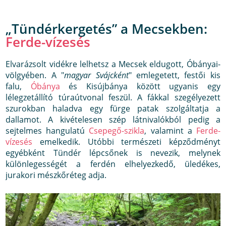
„Tündérkergetés” a Mecsekben:
Ferde-vízesés
Elvarázsolt vidékre lelhetsz a Mecsek eldugott, Óbányai-
völgyében. A "
magyar Svájcként
" emlegetett, festői kis
falu,
Óbánya
és Kisújbánya között ugyanis egy
lélegzetállító túraútvonal feszül. A fákkal szegélyezett
szurokban haladva egy fürge patak szolgáltatja a
dallamot. A kivételesen szép látnivalókból pedig a
sejtelmes hangulatú
Csepegő-szikla
, valamint a
Ferde-
vízesés
emelkedik. Utóbbi természeti képződményt
egyébként Tündér lépcsőnek is nevezik, melynek
különlegességét a ferdén elhelyezkedő, üledékes,
jurakori mészkőréteg adja.