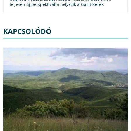
teljesen új perspektívába helyezik a kiállítóterek
látogatását. Légy szerves résztvevője az élménynek, vagy
változtass kedved szerint a kiállítási darabokon
legizgalmasabb múzeumainkban!
KAPCSOLÓDÓ