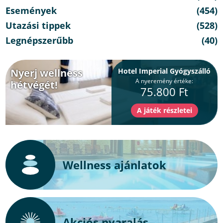
Események
(454)
Utazási tippek
(528)
Legnépszerűbb
(40)
Nyerj wellness
Hotel Imperial Gyógyszálló
A nyeremény értéke:
hétvégét!
75.800 Ft
Wellness ajánlatok
Akciós nyaralás