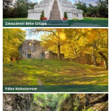
Zalaszántói Béke Sztúpa
Pálos Kolostorrom