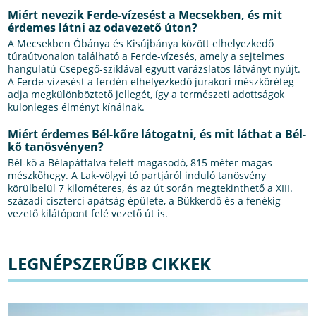
Miért nevezik Ferde-vízesést a Mecsekben, és mit
érdemes látni az odavezető úton?
A Mecsekben Óbánya és Kisújbánya között elhelyezkedő
túraútvonalon található a Ferde-vízesés, amely a sejtelmes
hangulatú Csepegő-sziklával együtt varázslatos látványt nyújt.
A Ferde-vízesést a ferdén elhelyezkedő jurakori mészkőréteg
adja megkülönböztető jellegét, így a természeti adottságok
különleges élményt kínálnak.
Miért érdemes Bél-kőre látogatni, és mit láthat a Bél-
kő tanösvényen?
Bél-kő a Bélapátfalva felett magasodó, 815 méter magas
mészkőhegy. A Lak-völgyi tó partjáról induló tanösvény
körülbelül 7 kilométeres, és az út során megtekinthető a XIII.
századi ciszterci apátság épülete, a Bükkerdő és a fenékig
vezető kilátópont felé vezető út is.
LEGNÉPSZERŰBB CIKKEK