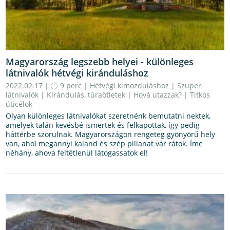
Magyarország legszebb helyei - különleges
látnivalók hétvégi kiránduláshoz
2022.02.17 |
9 perc
|
Hétvégi kimozduláshoz
|
Szuper
látnivalók
|
Kirándulás, túraötletek
|
Hová utazzak?
|
Titkos
úticélok
Olyan különleges látnivalókat szeretnénk bemutatni nektek,
amelyek talán kevésbé ismertek és felkapottak, így pedig
háttérbe szorulnak. Magyarországon rengeteg gyönyörű hely
van, ahol megannyi kaland és szép pillanat vár rátok. Íme
néhány, ahova feltétlenül látogassatok el!