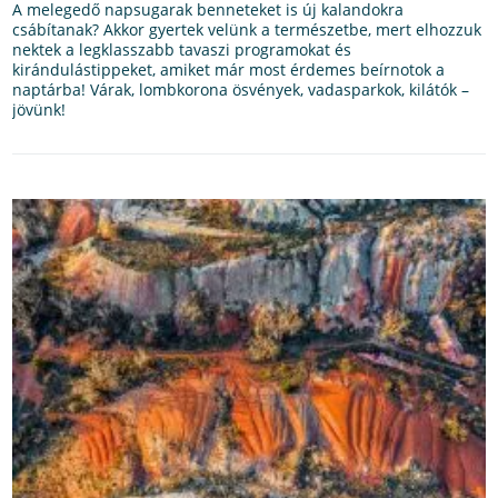
A melegedő napsugarak benneteket is új kalandokra
csábítanak? Akkor gyertek velünk a természetbe, mert elhozzuk
nektek a legklasszabb tavaszi programokat és
kirándulástippeket, amiket már most érdemes beírnotok a
naptárba! Várak, lombkorona ösvények, vadasparkok, kilátók –
jövünk!