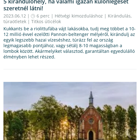
5 kirándulóhely, ha valami igazán különlegeset
szeretnél látni!
2023.06.12 |
6 perc
|
Hétvégi kimozduláshoz
|
Kirándulás,
túraötletek
|
Titkos úticélok
Kukkants be a riolittufába vájt lakásokba, tudj meg többet a 10-
12 millió évvel ezelőtti Pannon-beltenger mélyéről, kirándulj az
egyik legszebb hazai vízeséshez, túrázz fel az ország
legmagasabb pontjához, vagy sétálj 8-10 magasságban a
lombok között. Akármelyiket választod, garantáltan egyedülálló
élményben lehet részed.