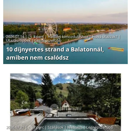
2026.07.14 |
8 perc
|
Hétvégi kimozduláshoz
|
Hová utazzak?
|
Utazási tippek
|
Legnépszerűbb
10 díjnyertes strand a Balatonnál,
amiben nem csalódsz
2026.07.21 |
7 perc
|
Szállások
|
Wellness
|
Legnépszerűbb