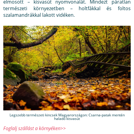
elmosott – kisvasút nyomvonalát. Mindezt páratlan
természeti környezetben – holtfákkal és foltos
szalamandrákkal lakott vidéken.
Legszebb természeti kincsek Magyarországon: Csarna-patak mentén
haladó kisvasút
Foglalj szállást a környéken>>