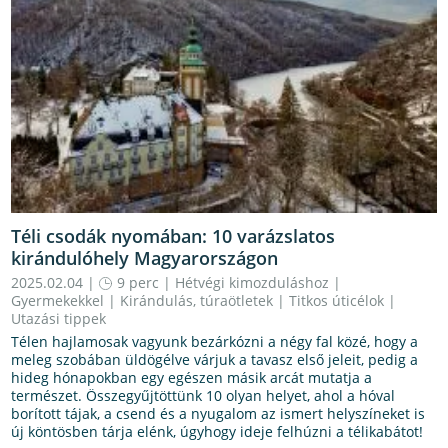
Téli csodák nyomában: 10 varázslatos
kirándulóhely Magyarországon
2025.02.04 |
9 perc
|
Hétvégi kimozduláshoz
|
Gyermekekkel
|
Kirándulás, túraötletek
|
Titkos úticélok
|
Utazási tippek
Télen hajlamosak vagyunk bezárkózni a négy fal közé, hogy a
meleg szobában üldögélve várjuk a tavasz első jeleit, pedig a
hideg hónapokban egy egészen másik arcát mutatja a
természet. Összegyűjtöttünk 10 olyan helyet, ahol a hóval
borított tájak, a csend és a nyugalom az ismert helyszíneket is
új köntösben tárja elénk, úgyhogy ideje felhúzni a télikabátot!