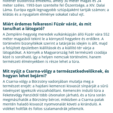
hófehér buddhista emlékmű, amely 30 méter magas és 24
méter széles. 1993-ban szentelte fel Őszentsége, a XIV. Dalai
Láma. Európa egyik legnagyobb sztúpájaként tartják számon; a
kilátás és a nyugalom élménye sokakat rabul ejt.
Miért érdemes felkeresni Füzér várát, és mit
tanulhat a látogató?
A Zempléni-hegység meredek vulkánkúpján álló Füzér vára 552
méter magasból tekint le a környező hegyekre és erdőkre. A
történelmi bizonyítékok szerint a tatárjárás idején is állt, majd
a felújított épületben kiállítások és a kiállító tér várja a
látogatókat. A környék a Magyarország hét természeti csodája
közé is sorolható, így a helyen nemcsak történelmi, hanem
természeti élményekben is része lehet a túra.
Mit nyújt a Csarna-völgy a természetkedvelőknek, és
hogyan lehet bejárni?
A Csarna-völgy a Börzsöny vadonjában mutatja meg a
természet erejét: a hajdani kemencei kisvasút sínpárját a sűrű
növényzet igyekszik visszahódítani. Kemencén induló túra a
Feketevölgy Panziótól több útvonalon járható, és a túra során
megmászhatók a Börzsöny bércei, miközben a Csarna-patak
mentén haladó kisvasút nyomvonalát követi a kiránduló. A
vidéket holtfák és foltos szalamandrák jellemzik.