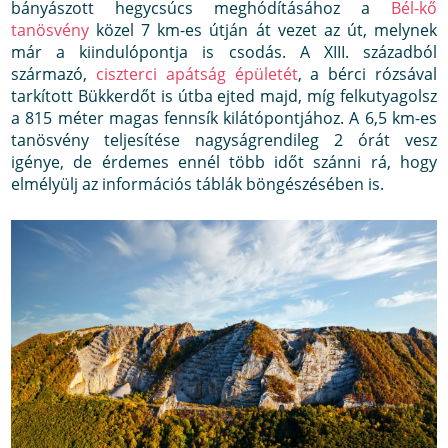
bányászott hegycsúcs meghódításához a
Bél-kő
tanösvény
közel 7 km-es útján át vezet az út, melynek
már a kiindulópontja is csodás. A XIII. századból
származó,
ciszterci apátság épületét
, a bérci rózsával
tarkított Bükkerdőt is útba ejted majd, míg felkutyagolsz
a 815 méter magas fennsík kilátópontjához. A 6,5 km-es
tanösvény teljesítése nagyságrendileg 2 órát vesz
igénye, de érdemes ennél több időt szánni rá, hogy
elmélyülj az információs táblák böngészésében is.