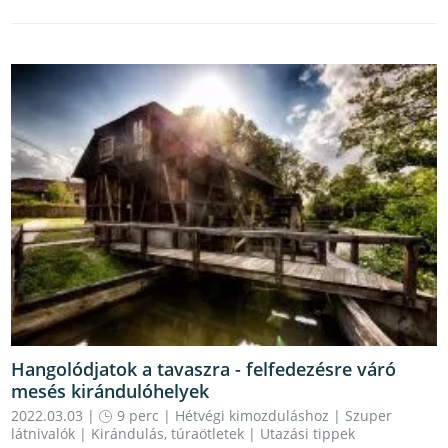
Hangolódjatok a tavaszra - felfedezésre váró
mesés kirándulóhelyek
2022.03.03 |
9 perc
|
Hétvégi kimozduláshoz
|
Szuper
látnivalók
|
Kirándulás, túraötletek
|
Utazási tippek