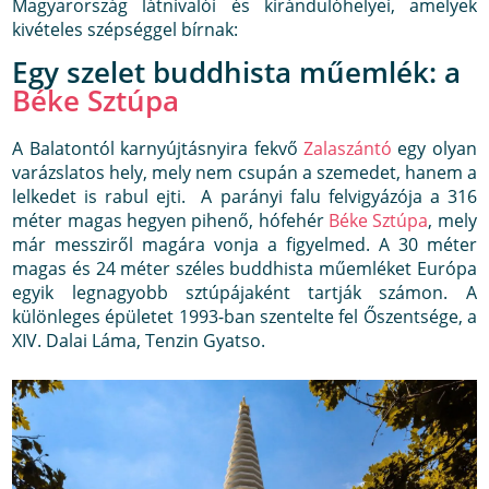
Magyarország látnivalói és kirándulóhelyei, amelyek
kivételes szépséggel bírnak:
Egy szelet buddhista műemlék: a
Béke Sztúpa
A Balatontól karnyújtásnyira fekvő
Zalaszántó
egy olyan
varázslatos hely, mely nem csupán a szemedet, hanem a
lelkedet is rabul ejti. A parányi falu felvigyázója a 316
méter magas hegyen pihenő, hófehér
Béke Sztúpa
, mely
már messziről magára vonja a figyelmed. A 30 méter
magas és 24 méter széles buddhista műemléket Európa
egyik legnagyobb sztúpájaként tartják számon. A
különleges épületet 1993-ban szentelte fel Őszentsége, a
XIV. Dalai Láma, Tenzin Gyatso.