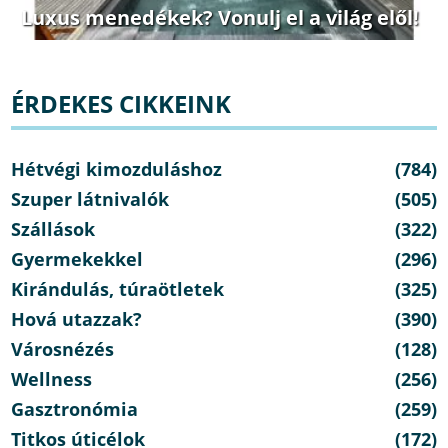
Luxus menedékek? Vonulj el a világ elől!
ÉRDEKES CIKKEINK
Hétvégi kimozduláshoz
(784)
Szuper látnivalók
(505)
Szállások
(322)
Gyermekekkel
(296)
Kirándulás, túraötletek
(325)
Hová utazzak?
(390)
Városnézés
(128)
Wellness
(256)
Gasztronómia
(259)
Titkos úticélok
(172)