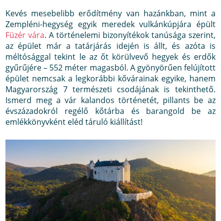
Kevés mesebelibb erődítmény van hazánkban, mint a
Zempléni-hegység egyik meredek vulkánkúpjára épült
Füzér vára
. A történelemi bizonyítékok tanúsága szerint,
az épület már a tatárjárás idején is állt, és azóta is
méltósággal tekint le az őt körülvevő hegyek és erdők
gyűrűjére – 552 méter magasból. A gyönyörűen felújított
épület nemcsak a legkorábbi kővárainak egyike, hanem
Magyarország 7 természeti csodájának is tekinthető.
Ismerd meg a vár kalandos történetét, pillants be az
évszázadokról regélő kőtárba és barangold be az
emlékkönyvként eléd táruló kiállítást!