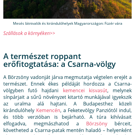
Mesés látnivalók és kirándulóhelyek Magyarországon: Füzér vára
Szállások a környéken>>
A természet roppant
erőfitogtatása: a Csarna-völgy
A Börzsöny vadonját járva megmutatja végtelen erejét a
természet. Ennek ékes példáját hordozza a Csarna-
völgyben futó hajdani
kemencei kisvasút
, melynek
sínpárjait a sűrű növényzet kitartó munkájával igyekszik
az uralma alá hajtani. A Budapesthez közeli
kirándulóhely
Kemencén
, a Feketevölgy Panziótól indul,
és több verzióban is bejárható. A túra kihívásait
elfogadva, megmászhatod a
Börzsöny
bérceit,
követheted a Csarna-patak mentén haladó – helyenként