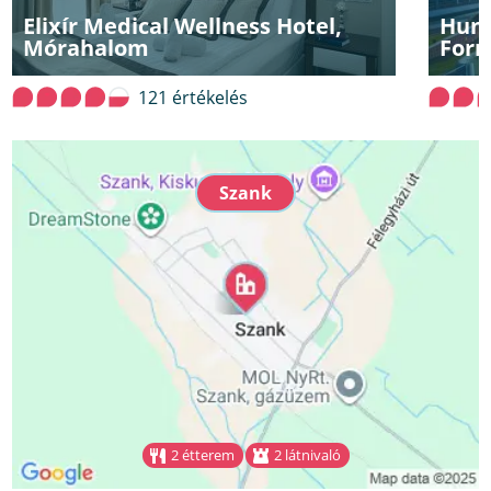
Elixír Medical Wellness Hotel,
Hung
Mórahalom
Forr
121 értékelés
Szank
2 étterem
2 látnivaló