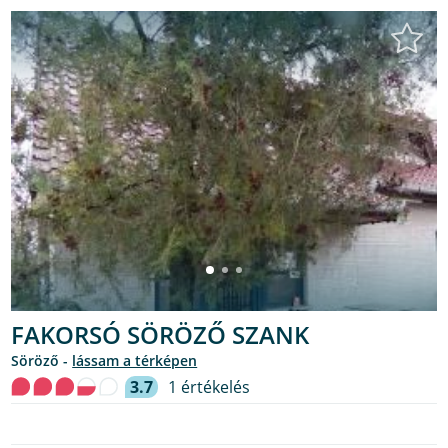
FAKORSÓ SÖRÖZŐ SZANK
söröző -
lássam a térképen
3.7
1 értékelés