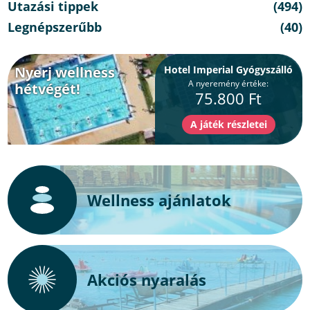
Utazási tippek
(494)
Legnépszerűbb
(40)
Nyerj wellness
Hotel Imperial Gyógyszálló
A nyeremény értéke:
hétvégét!
75.800 Ft
Wellness ajánlatok
Akciós nyaralás