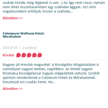
szobák tiszták, még légkondi is van :-) Az ágy nem rossz, nyilván
nem lehet összehasonlítani egy szállodai ággyal,- ezt nem
negatívumként említjük, hiszen a szálloda...
Bővebben >>
Colosseum Wellness Hotel,
Mórahalom
2026.07.25
a párjával
Kiváló
Nagyon jól éreztük magunkat. A kiszolgálàs kifogàstalalan.A
személyzet nagyon kedves, segítőkész. Az ételek nagyon
finomak,a kiszolgàlàssal nagyon elégedettek voltunk. Szívből
ajánlom mindenkinek a Coloseum hotelt és Mórahalomàt.
Köszönjük ezt csodàs hetet. Ha...
Bővebben >>