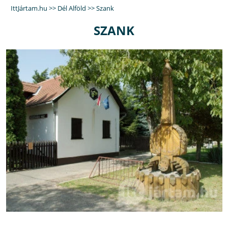
IttJártam.hu
>>
Dél Alföld
>>
Szank
SZANK