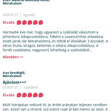
Mórahalom
2026.07.27
egyedül
Kiváló
Harmadik éve már, hogy ugyanezt a szállodát választom a
pihenésre, kikapcsolódásra. Főként a Lovasszínház előadásai
miatt járok ide Mórahalomra, és töltök el általában 3 éjszakát. A
város tiszta, virágos, kellemes a sétára, kikapcsolódásra. A
fürdő csodálatos, nagyszerű lehetőség a szállodából...
Bővebben >>
4-es Vendéglő,
Mórahalom
Ajánlom+++
2026.07.27
a párjával
Kiváló
Múlt hónapban voltunk itt, ár-érték arányban teljesen rendben
van. Közel van a strand, szó szeint csak át kell menni az úton. A