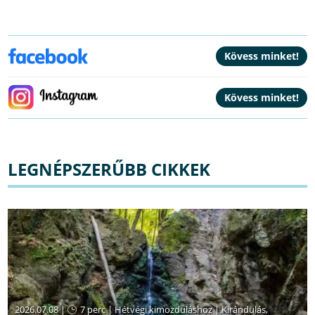
LEGNÉPSZERŰBB CIKKEK
2026.07.08 |
7 perc
|
Hétvégi kimozduláshoz
|
Kirándulás,