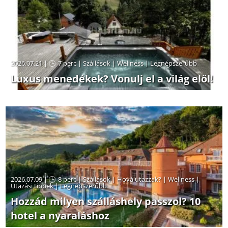
2026.07.21 |
7 perc
|
Szállások
|
Wellness
|
Legnépszerűbb
Luxus menedékek? Vonulj el a világ elől!
2026.07.09 |
8 perc
|
Szállások
|
Hová utazzak?
|
Wellness
|
Utazási tippek
|
Legnépszerűbb
Hozzád milyen szálláshely passzol? 10
hotel a nyaraláshoz