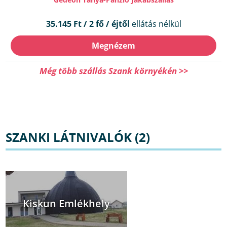
35.145 Ft / 2 fő / éjtől
ellátás nélkül
Megnézem
Még több szállás Szank környékén >>
SZANKI LÁTNIVALÓK (2)
Kiskun Emlékhely