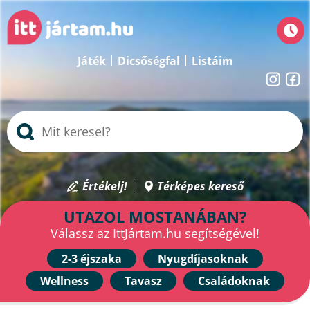
Játék
Dicsőségfal
Listáim
Értékelj!
Térképes kereső
UTAZOL MOSTANÁBAN?
Válassz az IttJártam.hu segítségével!
2-3 éjszaka
Nyugdíjasoknak
Wellness
Tavasz
Családoknak