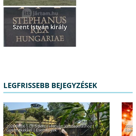
Szent István király
LEGFRISSEBB BEJEGYZÉSEK
2026.08.06 |
5 perc
|
Hétvégi kimozduláshoz
|
2026.
Gyermekekkel
|
Események
Esem