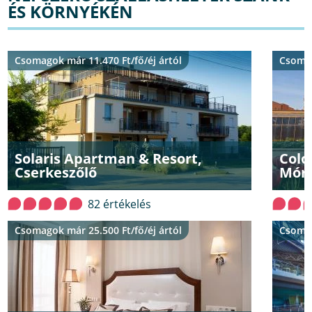
ÉS KÖRNYÉKÉN
Csomagok már 11.470 Ft/fő/éj ártól
Csomag
Solaris Apartman & Resort,
Colo
Cserkeszőlő
Mór
82 értékelés
Csomagok már 25.500 Ft/fő/éj ártól
Csomag