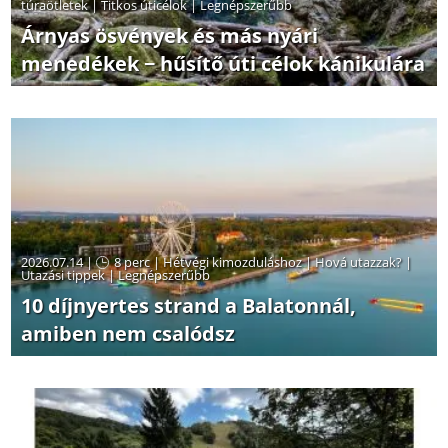
túraötletek
|
Titkos úticélok
|
Legnépszerűbb
Árnyas ösvények és más nyári
menedékek − hűsítő úti célok kánikulára
2026.07.14 |
8 perc
|
Hétvégi kimozduláshoz
|
Hová utazzak?
|
Utazási tippek
|
Legnépszerűbb
10 díjnyertes strand a Balatonnál,
amiben nem csalódsz