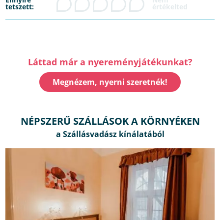
tetszett:
Láttad már a nyereményjátékunkat?
Megnézem, nyerni szeretnék!
NÉPSZERŰ SZÁLLÁSOK A KÖRNYÉKEN