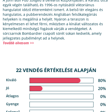
A John Bull Pub Szeged a belváros központjában, a Kárász utca
egyik végén található, és 1996-os nyitásától viktoriánus
hangulatot idéző étteremként ismert. A belső tér elegáns és
hangulatos, a pubberendezés Angliában felsőkategóriás
helyeken is megállná a helyét. Nyáron a teraszon is
kényelmesen el lehet férni, miközben a kínálat változatos és
kiemelkedő minőségű fogások várják a vendégeket. A
sörcsarnok Bombardier csapolt sörét sokan kedvelik, amely
jellegzetes pubélményt ad a helynek.
Tovább olvasom >>
22 VENDÉG ÉRTÉKELÉSE ALAPJÁN
Kiváló
80%
Jó
20%
Átlagos
0%
Gyenge
0%
Szörnyű