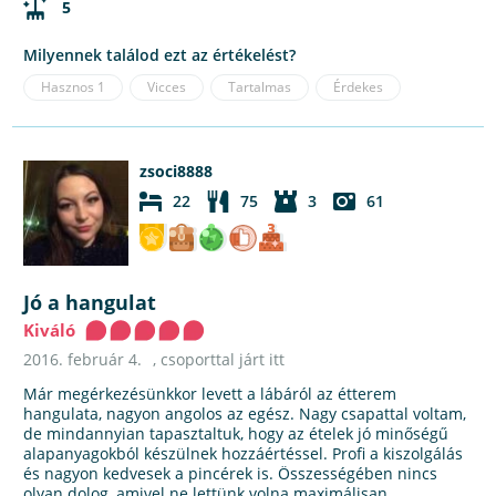
5
Milyennek találod ezt az értékelést?
Hasznos
1
Vicces
Tartalmas
Érdekes
zsoci8888
22
75
3
61
Jó a hangulat
Kiváló
2016. február 4.
, csoporttal járt itt
Már megérkezésünkkor levett a lábáról az étterem
hangulata, nagyon angolos az egész. Nagy csapattal voltam,
de mindannyian tapasztaltuk, hogy az ételek jó minőségű
alapanyagokból készülnek hozzáértéssel. Profi a kiszolgálás
és nagyon kedvesek a pincérek is. Összességében nincs
olyan dolog, amivel ne lettünk volna maximálisan