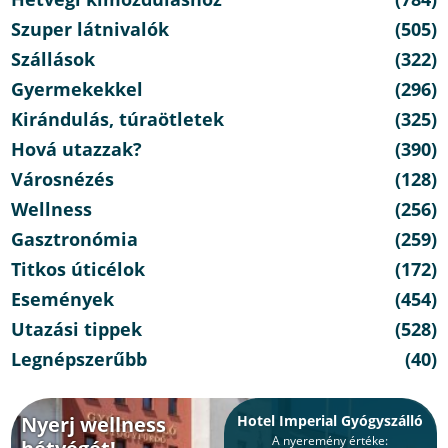
Szuper látnivalók
(505)
Szállások
(322)
Gyermekekkel
(296)
Kirándulás, túraötletek
(325)
Hová utazzak?
(390)
Városnézés
(128)
Wellness
(256)
Gasztronómia
(259)
Titkos úticélok
(172)
Események
(454)
Utazási tippek
(528)
Legnépszerűbb
(40)
Nyerj wellness
Hotel Imperial Gyógyszálló
A nyeremény értéke: