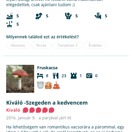
elégedettek, csak ajánlani tudom ;)
5
5
5
5
5
Milyennek találod ezt az értékelést?
Hasznos
Vicces
Tartalmas
1
Érdekes
Fruskacsa
8
23
1
0
Kiváló -Szegeden a kedvencem
Kiváló
2016. január 9.
a párjával járt itt
Ha lehetőségem van romantikus vacsorára a párommal, egy