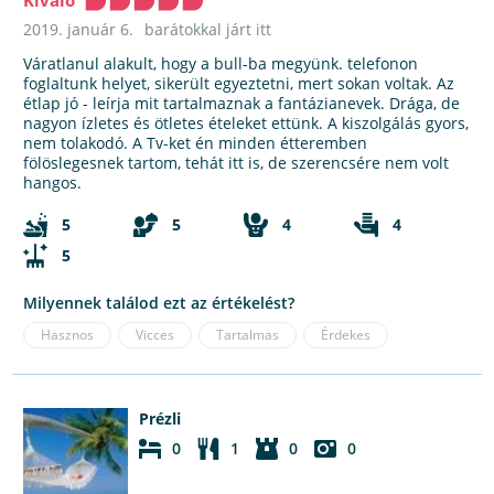
Kiváló
2019. január 6.
barátokkal járt itt
Váratlanul alakult, hogy a bull-ba megyünk. telefonon
foglaltunk helyet, sikerült egyeztetni, mert sokan voltak. Az
étlap jó - leírja mit tartalmaznak a fantázianevek. Drága, de
nagyon ízletes és ötletes ételeket ettünk. A kiszolgálás gyors,
nem tolakodó. A Tv-ket én minden étteremben
fölöslegesnek tartom, tehát itt is, de szerencsére nem volt
hangos.
5
5
4
4
5
Milyennek találod ezt az értékelést?
Hasznos
Vicces
Tartalmas
Érdekes
Prézli
0
1
0
0