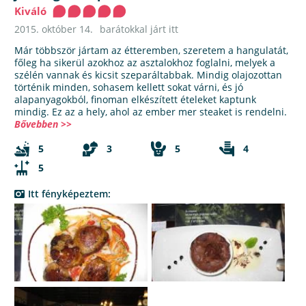
Kiváló
2015. október 14.
barátokkal járt itt
Már többször jártam az étteremben, szeretem a hangulatát,
főleg ha sikerül azokhoz az asztalokhoz foglalni, melyek a
szélén vannak és kicsit szeparáltabbak. Mindig olajozottan
történik minden, sohasem kellett sokat várni, és jó
alapanyagokból, finoman elkészített ételeket kaptunk
mindig. Ez az a hely, ahol az ember mer steaket is rendelni.
Bővebben >>
5
3
5
4
5
Itt fényképeztem: