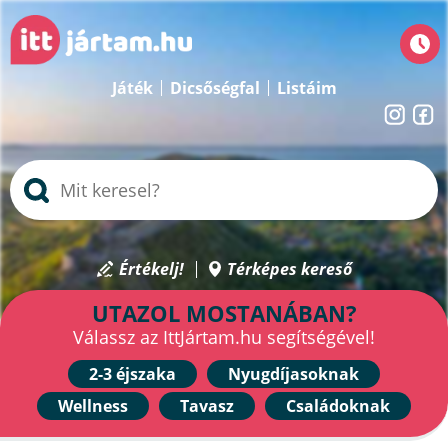
Játék
Dicsőségfal
Listáim
Értékelj!
Térképes kereső
UTAZOL MOSTANÁBAN?
Válassz az IttJártam.hu segítségével!
2-3 éjszaka
Nyugdíjasoknak
Wellness
Tavasz
Családoknak