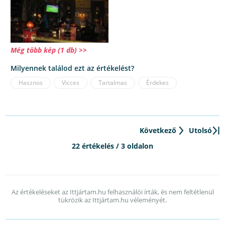
Még több kép (1 db) >>
Milyennek találod ezt az értékelést?
Hasznos
Vicces
Tartalmas
Érdekes
Következő
Utolsó
22 értékelés / 3 oldalon
Az értékeléseket az Ittjártam.hu felhasználói írták, és nem feltétlenül
tükrözik az Ittjártam.hu véleményét.