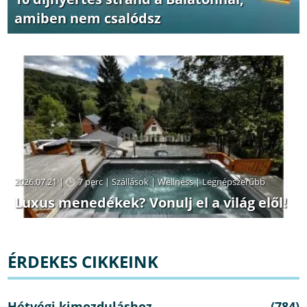
amiben nem csalódsz
2026.07.21 |
7 perc
|
Szállások
|
Wellness
|
Legnépszerűbb
Luxus menedékek? Vonulj el a világ elől!
ÉRDEKES CIKKEINK
Hétvégi kimozduláshoz
(784)