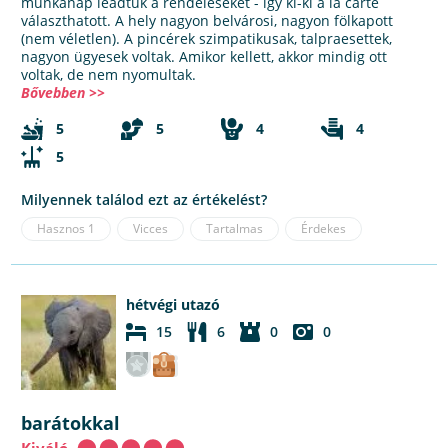
munkanap leadtuk a rendeléseket - így ki-ki a la carte
választhatott. A hely nagyon belvárosi, nagyon fölkapott
(nem véletlen). A pincérek szimpatikusak, talpraesettek,
nagyon ügyesek voltak. Amikor kellett, akkor mindig ott
voltak, de nem nyomultak.
Bővebben >>
5
5
4
4
5
Milyennek találod ezt az értékelést?
Hasznos
1
Vicces
Tartalmas
Érdekes
hétvégi utazó
15
6
0
0
barátokkal