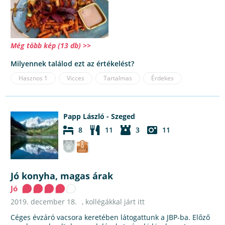
Még több kép (13 db) >>
Milyennek találod ezt az értékelést?
Hasznos
1
Vicces
Tartalmas
Érdekes
Papp László - Szeged
8
11
3
11
Jó konyha, magas árak
Jó
2019. december 18.
, kollégákkal járt itt
Céges évzáró vacsora keretében látogattunk a JBP-ba. Előző