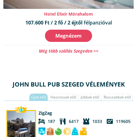
Hotel Elixír Mórahalom
107.600 Ft / 2 fő / 2 éjtől
félpanzióval
Megnézem
Még több szállás Szegeden >>
JOHN BULL PUB SZEGED VÉLEMÉNYEK
Újak elől
Hasznosak elől
Jobbak elől
Rosszabbak elől
ZigZag
187
6417
1033
119605