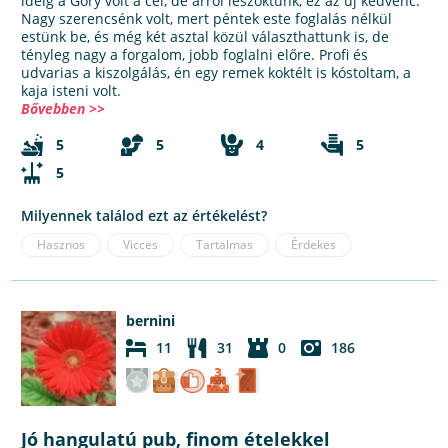
ideig a Gőry volt a cél, de arról leszoktunk, ez az új kedvenc.
Nagy szerencsénk volt, mert péntek este foglalás nélkül
estünk be, és még két asztal közül választhattunk is, de
tényleg nagy a forgalom, jobb foglalni előre. Profi és
udvarias a kiszolgálás, én egy remek koktélt is kóstoltam, a
kaja isteni volt.
Bővebben >>
5
5
4
5
5
Milyennek találod ezt az értékelést?
Hasznos
Vicces
Tartalmas
Érdekes
bernini
11
31
0
186
Jó hangulatú pub, finom ételekkel