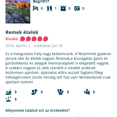
Bogi1017
0
1
0
0
Remek ételek
Kiváló
2016. április 2.
a párjával járt itt
Ez a hangulatos hely nagy kedvencünk. A férjemmel gyakran
járunk ide! Az ételek nagyon finomak,a kiszolgálás gyors és
gördülékeny! Az adagok mennyiségével is elégedett vagyok.
A szakács nagyon jó, akik szeretik a steaket azoknak
különösen ajánlom. Ajánlatos előre asztalt foglalni,főleg
hétvégén,mert szinte mindig telt ház van! Mindenkinek csak
ajánlani tudom!
5
5
5
5
5
Milyennek találod ezt az értékelést?