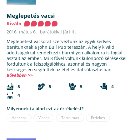
Meglepetés vacsi
Kiváló
2016. május 6.
barátokkal járt itt
Meglepetést vacsorát szerveztünk az egyik kedves
barátunknak a John Bull Pub teraszán. A hely kiváló
adottságokkal rendelkezik bármilyen alkalomra is foglal
asztalt az ember. Mi 8 fővel voltunk különböző kérésekkel
fordultunk a felszolgálókhoz, azonnal és nagyon
készségesen segítettek az étel és ital választásban.
Bővebben >>
5
5
5
4
4
Milyennek találod ezt az értékelést?
Hasznos
Vicces
Tartalmas
Érdekes