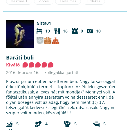
Hasznos
1
Vicces
Tartalmas
Érdekes
Gitta01
19
18
0
10
Baráti buli
Kiváló
2016. február 16.
, kollégákkal járt itt
Először jártam ebben az étteremben. Nagy társassággal
érkeztünk, külön termet is kaptunk. Az ételek egyszerűen
fantasztikusak, a leves hát mit mondjak? Mennyei volt. A
főétel után annyira szerettem volna desszertet enni, de
olyan bőséges volt az adag, hogy nem ment :) :) :) A
felszolgálók kedvesek, segítőkészek, udvariasak. Nagyon
szuper volt minden, köszönjük! ! !
5
4
5
5