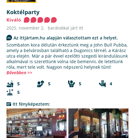
Koktélparty
Kiváló
2025. november 2.
barátokkal járt itt
Az ittjártam.hu alapján választottam ezt a helyet.
Szombaton kora délután érkeztünk meg a John Bull Pubba,
amely a belvárosban található a Dugonics térnél, a Kárász
utca elején. Már a pár évvel ezelőtti szegedi kirándulásunk
alkalmával is szerettünk volna ide bemenni, de letettünk
róla, mert tele volt. Nagyon népszerű helynek tűnt!
Bővebben >>
5
5
5
4
5
Itt fényképeztem: