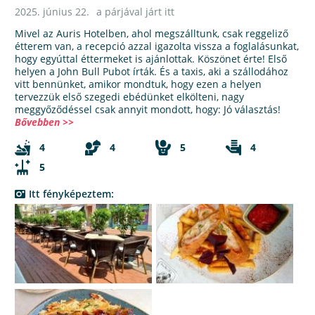
2025. június 22.
a párjával járt itt
Mivel az Auris Hotelben, ahol megszálltunk, csak reggeliző
étterem van, a recepció azzal igazolta vissza a foglalásunkat,
hogy egyúttal éttermeket is ajánlottak. Köszönet érte! Első
helyen a John Bull Pubot írták. És a taxis, aki a szállodához
vitt bennünket, amikor mondtuk, hogy ezen a helyen
tervezzük első szegedi ebédünket elkölteni, nagy
meggyőződéssel csak annyit mondott, hogy: Jó választás!
Bővebben >>
4
4
5
4
5
Itt fényképeztem: