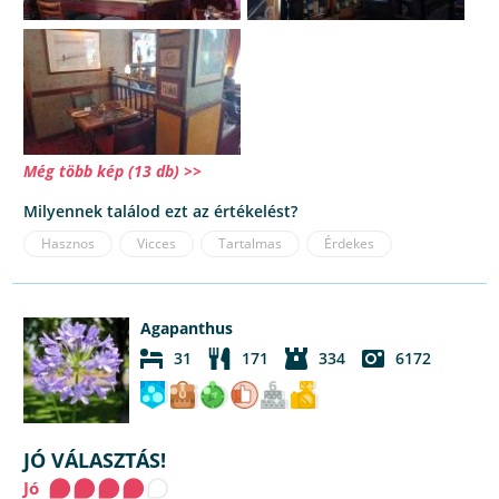
Még több kép (13 db) >>
Milyennek találod ezt az értékelést?
Hasznos
Vicces
Tartalmas
Érdekes
Agapanthus
31
171
334
6172
JÓ VÁLASZTÁS!
Jó