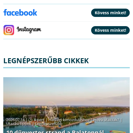
LEGNÉPSZERŰBB CIKKEK
2026.07.14 |
8 perc
|
Hétvégi kimozduláshoz
|
Hová utazzak?
|
Utazási tippek
|
Legnépszerűbb
10 díjnyertes strand a Balatonnál,