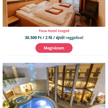
Tisza Hotel Szeged
30.500 Ft / 2 fő / éjtől
reggelivel
Megnézem