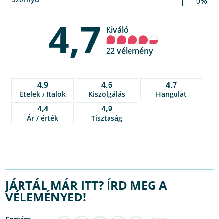
0%
4,7
Kiváló
22 vélemény
4,9
4,6
4,7
Ételek / Italok
Kiszolgálás
Hangulat
4,4
4,9
Ár / érték
Tisztaság
JÁRTÁL MÁR ITT? ÍRD MEG A
VÉLEMÉNYED!
Ennyire