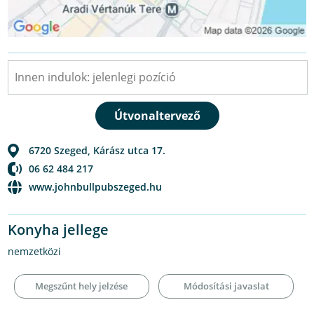
6720
Szeged
,
Kárász utca 17.
06 62 484 217
www.johnbullpubszeged.hu
Konyha jellege
nemzetközi
Megszűnt hely jelzése
Módosítási javaslat