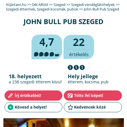
IttJártam.hu
>>
Dél Alföld
>>
Szeged
>>
Szegedi vendéglátóhelyek
>>
Szegedi éttermek
,
Szegedi kocsmák, pubok
>>
John Bull Pub Szeged
JOHN BULL PUB SZEGED
4,7
22
értékelés
$
$
$
$
18. helyezett
Hely jellege
a 238
szegedi étterem
közül
étterem, kocsma, pub