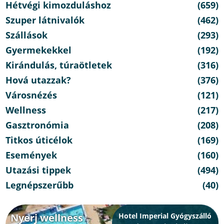
Hétvégi kimozduláshoz
(659)
Szuper látnivalók
(462)
Szállások
(293)
Gyermekekkel
(192)
Kirándulás, túraötletek
(316)
Hová utazzak?
(376)
Városnézés
(121)
Wellness
(217)
Gasztronómia
(208)
Titkos úticélok
(169)
Események
(160)
Utazási tippek
(494)
Legnépszerűbb
(40)
Nyerj wellness
Hotel Imperial Gyógyszálló