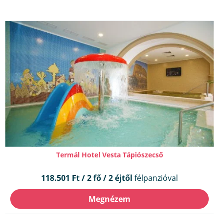
Termál Hotel Vesta Tápiószecső
118.501 Ft / 2 fő / 2 éjtől
félpanzióval
Megnézem