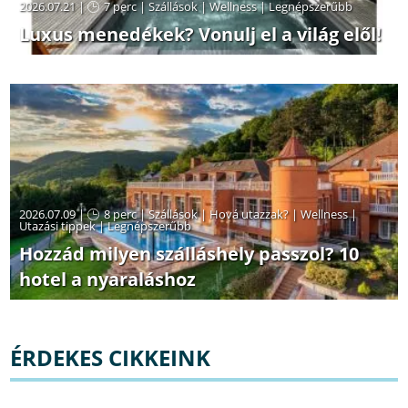
2026.07.21 |
7 perc
|
Szállások
|
Wellness
|
Legnépszerűbb
Luxus menedékek? Vonulj el a világ elől!
2026.07.09 |
8 perc
|
Szállások
|
Hová utazzak?
|
Wellness
|
Utazási tippek
|
Legnépszerűbb
Hozzád milyen szálláshely passzol? 10
hotel a nyaraláshoz
ÉRDEKES CIKKEINK