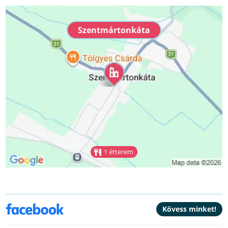
Szentmártonkáta
1 étterem