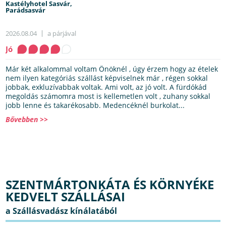
Kastélyhotel Sasvár,
Parádsasvár
2026.08.04
a párjával
Jó
Már két alkalommal voltam Önöknél , úgy érzem hogy az ételek
nem ilyen kategóriás szállást képviselnek már , régen sokkal
jobbak, exkluzívabbak voltak. Ami volt, az jó volt. A fürdókád
megoldás számomra most is kellemetlen volt , zuhany sokkal
jobb lenne és takarékosabb. Medencéknél burkolat...
Bővebben >>
SZENTMÁRTONKÁTA ÉS KÖRNYÉKE
KEDVELT SZÁLLÁSAI