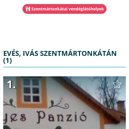
Szentmártonkátai vendéglátóhelyek
EVÉS, IVÁS SZENTMÁRTONKÁTÁN
(1)
1.