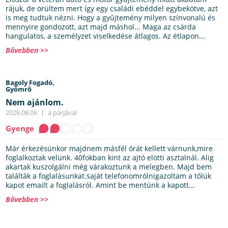
rájuk, de örültem mert így egy családi ebéddel egybekötve, azt
is meg tudtuk nézni. Hogy a gyűjtemény milyen színvonalú és
mennyire gondozott, azt majd máshol... Maga az csárda
hangulatos, a személyzet viselkedése átlagos. Az étlapon...
Bővebben >>
Bagoly Fogadó,
Gyömrô
Nem ajánlom.
2026.08.06
a párjával
Gyenge
Már érkezésünkor majdnem másfél órát kellett várnunk,mire
foglalkoztak velünk. 40fokban kint az ajtó elötti asztalnál. Alig
akartak kuszolgálni még várakoztunk a melegben. Majd bem
találták a foglalásunkat.saját telefonomrólnigazoltam a tőlúk
kapot emailt a foglalásról. Amint be mentúnk a kapott...
Bővebben >>