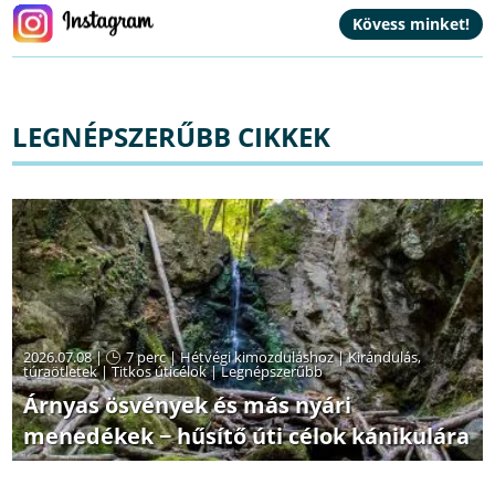
LEGNÉPSZERŰBB CIKKEK
2026.07.08 |
7 perc
|
Hétvégi kimozduláshoz
|
Kirándulás,
túraötletek
|
Titkos úticélok
|
Legnépszerűbb
Árnyas ösvények és más nyári
menedékek − hűsítő úti célok kánikulára