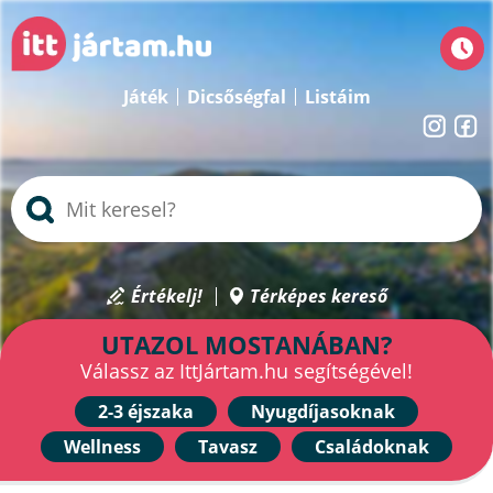
Játék
Dicsőségfal
Listáim
Értékelj!
Térképes kereső
UTAZOL MOSTANÁBAN?
Válassz az IttJártam.hu segítségével!
2-3 éjszaka
Nyugdíjasoknak
Wellness
Tavasz
Családoknak