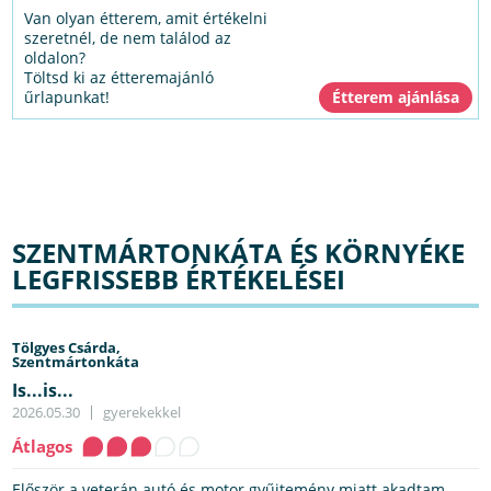
Van olyan étterem, amit értékelni
szeretnél, de nem találod az
oldalon?
Töltsd ki az étteremajánló
űrlapunkat!
SZENTMÁRTONKÁTA ÉS KÖRNYÉKE
LEGFRISSEBB ÉRTÉKELÉSEI
Tölgyes Csárda,
Szentmártonkáta
Is...is...
2026.05.30
gyerekekkel
Átlagos
Először a veterán autó és motor gyűjtemény miatt akadtam