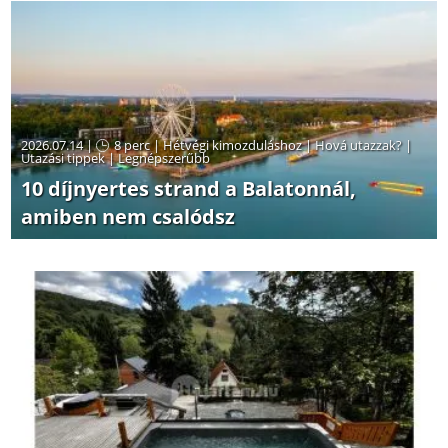
2026.07.14 |
8 perc
|
Hétvégi kimozduláshoz
|
Hová utazzak?
|
Utazási tippek
|
Legnépszerűbb
10 díjnyertes strand a Balatonnál,
amiben nem csalódsz