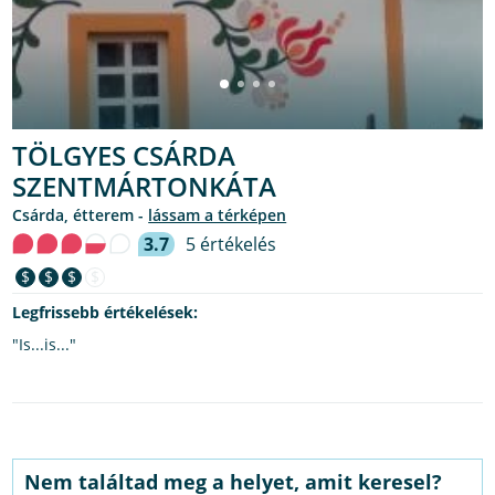
TÖLGYES CSÁRDA
SZENTMÁRTONKÁTA
csárda, étterem -
lássam a térképen
3.7
5 értékelés
$
$
$
$
Legfrissebb értékelések:
"Is...is..."
Nem találtad meg a helyet, amit keresel?