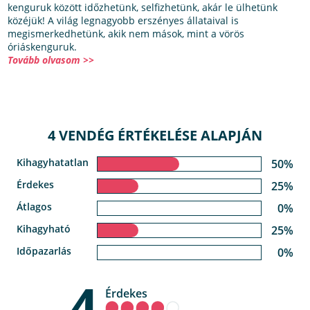
kenguruk között időzhetünk, selfizhetünk, akár le ülhetünk
közéjük! A világ legnagyobb erszényes állataival is
megismerkedhetünk, akik nem mások, mint a vörös
óriáskenguruk.
Tovább olvasom >>
4 VENDÉG ÉRTÉKELÉSE ALAPJÁN
Kihagyhatatlan
50%
Érdekes
25%
Átlagos
0%
Kihagyható
25%
Időpazarlás
0%
4
Érdekes