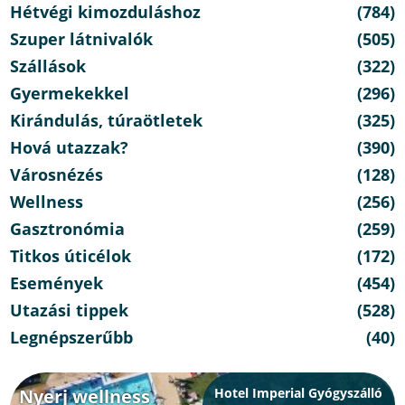
Hétvégi kimozduláshoz
(784)
Szuper látnivalók
(505)
Szállások
(322)
Gyermekekkel
(296)
Kirándulás, túraötletek
(325)
Hová utazzak?
(390)
Városnézés
(128)
Wellness
(256)
Gasztronómia
(259)
Titkos úticélok
(172)
Események
(454)
Utazási tippek
(528)
Legnépszerűbb
(40)
Nyerj wellness
Hotel Imperial Gyógyszálló