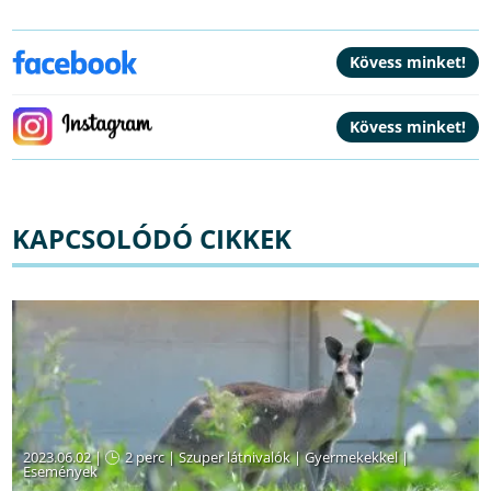
KAPCSOLÓDÓ CIKKEK
2023.06.02 |
2 perc
|
Szuper látnivalók
|
Gyermekekkel
|
Események