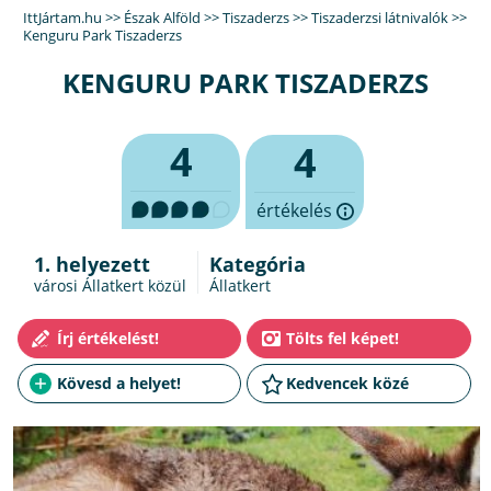
IttJártam.hu
>>
Észak Alföld
>>
Tiszaderzs
>>
Tiszaderzsi látnivalók
>>
Kenguru Park Tiszaderzs
KENGURU PARK TISZADERZS
4
4
értékelés
1. helyezett
Kategória
városi Állatkert közül
Állatkert