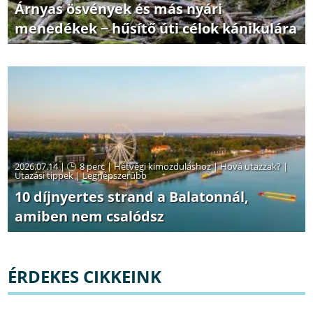
Árnyas ösvények és más nyári
menedékek − hűsítő úti célok kánikulára
2026.07.14 |
8 perc
|
Hétvégi kimozduláshoz
|
Hová utazzak?
|
Utazási tippek
|
Legnépszerűbb
10 díjnyertes strand a Balatonnál,
amiben nem csalódsz
ÉRDEKES CIKKEINK