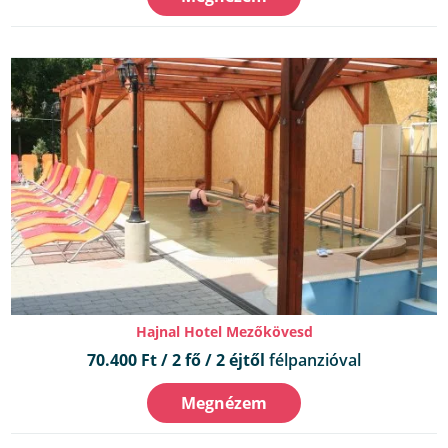
Hajnal Hotel Mezőkövesd
70.400 Ft / 2 fő / 2 éjtől
félpanzióval
Megnézem