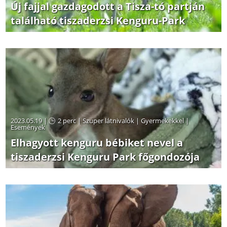
Új fajjal gazdagodott a Tisza-tó partján
található tiszaderzsi Kenguru-Park
2023.05.19 |
2 perc
|
Szuper látnivalók
|
Gyermekekkel
|
Események
Elhagyott kenguru bébiket nevel a
tiszaderzsi Kenguru Park főgondozója