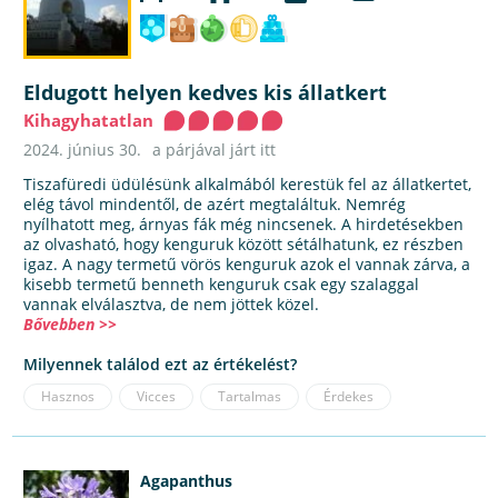
Eldugott helyen kedves kis állatkert
Kihagyhatatlan
2024. június 30.
a párjával járt itt
Tiszafüredi üdülésünk alkalmából kerestük fel az állatkertet,
elég távol mindentől, de azért megtaláltuk. Nemrég
nyílhatott meg, árnyas fák még nincsenek. A hirdetésekben
az olvasható, hogy kenguruk között sétálhatunk, ez részben
igaz. A nagy termetű vörös kenguruk azok el vannak zárva, a
kisebb termetű benneth kenguruk csak egy szalaggal
vannak elválasztva, de nem jöttek közel.
Bővebben >>
Milyennek találod ezt az értékelést?
Hasznos
Vicces
Tartalmas
Érdekes
Agapanthus