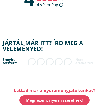
4 vélemény
JÁRTÁL MÁR ITT? ÍRD MEG A
VÉLEMÉNYED!
Ennyire
tetszett:
Láttad már a nyereményjátékunkat?
Megnézem, nyerni szeretnék!