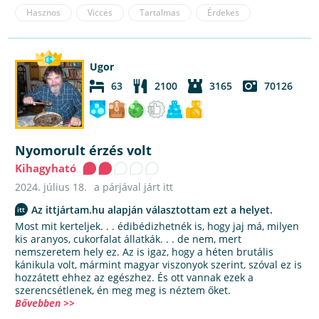
Hasznos
Vicces
Tartalmas
Érdekes
Ugor
63
2100
3165
70126
Nyomorult érzés volt
Kihagyható
2024. július 18.
a párjával járt itt
Az ittjártam.hu alapján választottam ezt a helyet.
Most mit kerteljek. . . édibédizhetnék is, hogy jaj má, milyen
kis aranyos, cukorfalat állatkák. . . de nem, mert
nemszeretem hely ez. Az is igaz, hogy a héten brutális
kánikula volt, mármint magyar viszonyok szerint, szóval ez is
hozzátett ehhez az egészhez. És ott vannak ezek a
szerencsétlenek, én meg meg is néztem őket.
Bővebben >>