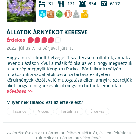
31
171
334
6172
ÁLLATOK ÁRNYÉKOT KERESVE
Érdekes
2022. július 7.
a párjával járt itt
Hogy a most elmúlt hétvégét Tiszaderzsen töltöttük, annak a
levendulázáson kívül a másik fő oka az volt, hogy megnézzük
a nemrég megnyílt Kenguru Parkot. Bár lelkünk mélyén
tiltakozunk a vadállatok bezárva tartása és ilyetén
körülmények között való mutogatása ellen, annyira szeretjük
őket, hogy a megnézésükről mégsem tudunk lemondani.
Bővebben >>
Milyennek találod ezt az értékelést?
Hasznos
Vicces
Tartalmas
Érdekes
Az értékeléseket az Ittjártam.hu felhasználói írták, és nem feltétlenül
tükrözik az Ittjártam.hu véleményét.