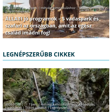
2022.08.23 |
6 perc
|
Hétvégi kimozduláshoz
|
Szuper látnivalók
|
Gyermekekkel
ÁLLATI jó programok – 5 vadaspark és
szafari az országban, amit az egész
család imádni fog!
LEGNÉPSZERŰBB CIKKEK
2026.07.08 |
7 perc
|
Hétvégi kimozduláshoz
|
Kirándulás,
túraötletek
|
Titkos úticélok
|
Legnépszerűbb