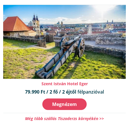
Szent István Hotel Eger
79.990 Ft / 2 fő / 2 éjtől
félpanzióval
Megnézem
Még több szállás Tiszaderzs környékén >>