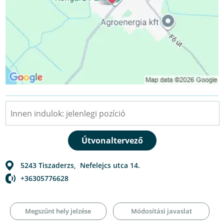
5243
Tiszaderzs
,
Nefelejcs utca 14.
+36305776628
Megszűnt hely jelzése
Módosítási javaslat