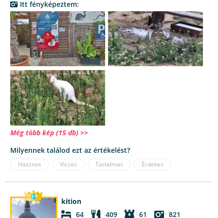
Itt fényképeztem:
Még több kép (15 db) >>
Milyennek találod ezt az értékelést?
Hasznos
Vicces
Tartalmas
Érdekes
kition
64
409
61
821