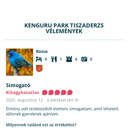
KENGURU PARK TISZADERZS
VÉLEMÉNYEK
Rozus
4
1
4
0
Simogató
Kihagyhatatlan
2025. augusztus 12.
a párjával járt itt
Élmény volt testközelből etettem simogattam, amit lehetett.
Idősnek gyereknek ajánlom.
Milyennek találod ezt az értékelést?