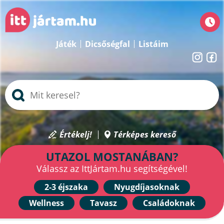
Játék
Dicsőségfal
Listáim
Értékelj!
Térképes kereső
UTAZOL MOSTANÁBAN?
Válassz az IttJártam.hu segítségével!
2-3 éjszaka
Nyugdíjasoknak
Wellness
Tavasz
Családoknak