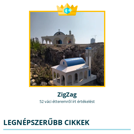
ZigZag
52 váci étteremről írt értékelést
LEGNÉPSZERŰBB CIKKEK