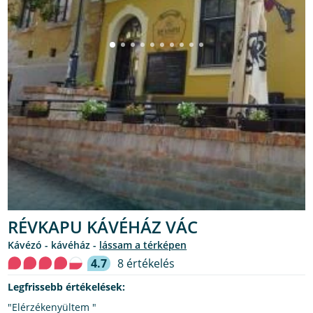
RÉVKAPU KÁVÉHÁZ VÁC
kávézó - kávéház -
lássam a térképen
4.7
8 értékelés
Legfrissebb értékelések:
"Elérzékenyültem "