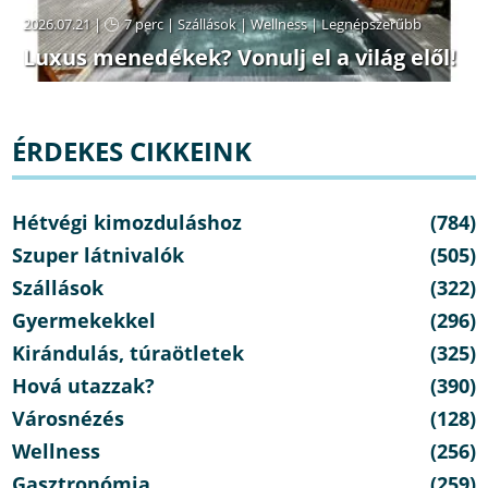
2026.07.21 |
7 perc
|
Szállások
|
Wellness
|
Legnépszerűbb
Luxus menedékek? Vonulj el a világ elől!
ÉRDEKES CIKKEINK
Hétvégi kimozduláshoz
(784)
Szuper látnivalók
(505)
Szállások
(322)
Gyermekekkel
(296)
Kirándulás, túraötletek
(325)
Hová utazzak?
(390)
Városnézés
(128)
Wellness
(256)
Gasztronómia
(259)