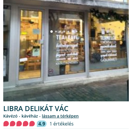
LIBRA DELIKÁT VÁC
kávézó - kávéház -
lássam a térképen
4.9
1 értékelés