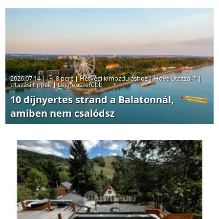
2026.07.14 |
8 perc
|
Hétvégi kimozduláshoz
|
Hová utazzak?
|
Utazási tippek
|
Legnépszerűbb
10 díjnyertes strand a Balatonnál,
amiben nem csalódsz