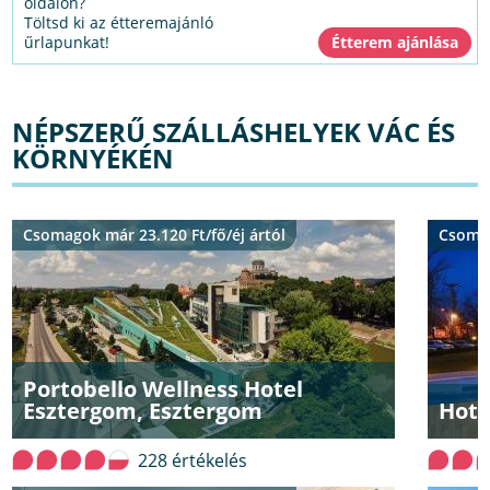
oldalon?
Töltsd ki az étteremajánló
űrlapunkat!
NÉPSZERŰ SZÁLLÁSHELYEK VÁC ÉS
KÖRNYÉKÉN
Csomagok már 23.120 Ft/fő/éj ártól
Csomag
Portobello Wellness Hotel
Esztergom, Esztergom
Hote
228 értékelés