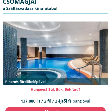
CSOMAGJAI
Pihenés fürdőbelépővel
Hunguest Bük Bük, Bükfürd?
137.880 Ft / 2 fő / 2 éjtől
félpanzióval