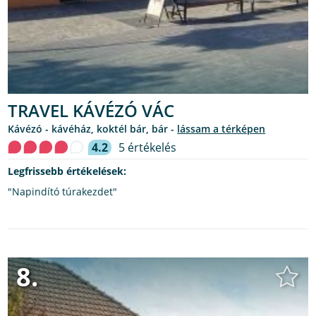
TRAVEL KÁVÉZÓ VÁC
kávézó - kávéház, koktél bár, bár -
lássam a térképen
4.2
5 értékelés
Legfrissebb értékelések:
"Napindító túrakezdet"
8.