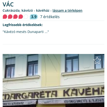
VÁC
cukrászda, kávézó - kávéház -
lássam a térképen
3.9
7 értékelés
Legfrissebb értékelések:
"Kávézó mesés Dunaparti ..."