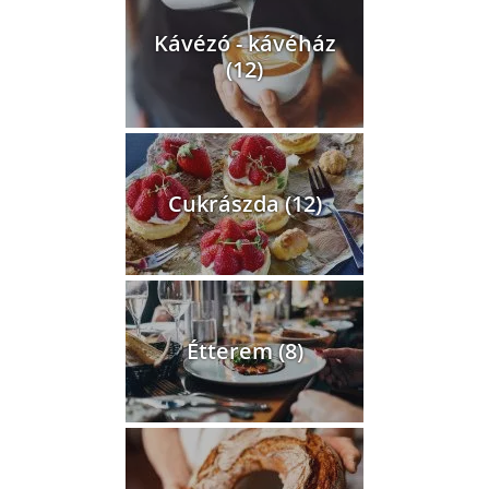
Kávézó - kávéház
(12)
Cukrászda (12)
Étterem (8)