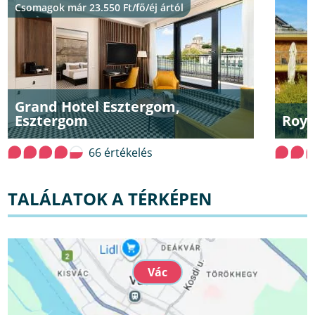
Csomagok már 23.550 Ft/fő/éj ártól
Grand Hotel Esztergom,
Esztergom
Roya
66 értékelés
TALÁLATOK A TÉRKÉPEN
Vác