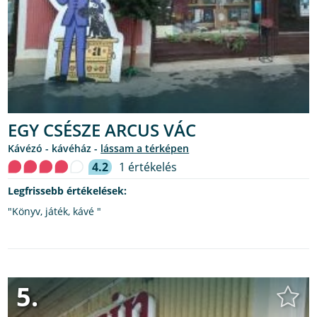
EGY CSÉSZE ARCUS VÁC
kávézó - kávéház -
lássam a térképen
4.2
1 értékelés
Legfrissebb értékelések:
"Könyv, játék, kávé "
5.