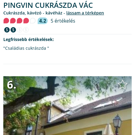
PINGVIN CUKRÁSZDA VÁC
cukrászda, kávézó - kávéház -
lássam a térképen
4.2
5 értékelés
$
$
$
$
Legfrissebb értékelések:
"Családias cukrászda "
6.