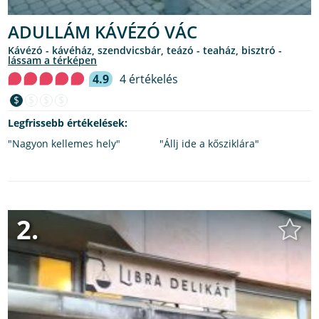
ADULLÁM KÁVÉZÓ VÁC
kávézó - kávéház, szendvicsbár, teázó - teaház, bisztró -
lássam a térképen
4.9
4 értékelés
$
$
$
$
Legfrissebb értékelések:
"Nagyon kellemes hely"
"Állj ide a kősziklára"
2.