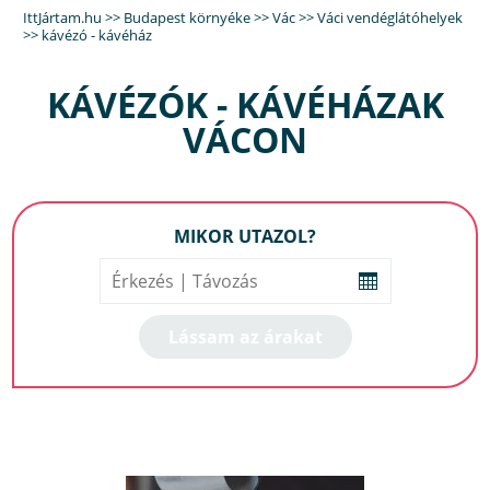
IttJártam.hu
>>
Budapest környéke
>>
Vác
>>
Váci vendéglátóhelyek
>>
kávézó - kávéház
KÁVÉZÓK - KÁVÉHÁZAK
VÁCON
MIKOR UTAZOL?