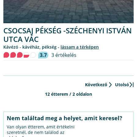
CSOCSAJ PÉKSÉG -SZÉCHENYI ISTVÁN
UTCA VÁC
kávézó - kávéház, pékség -
lássam a térképen
3.7
3 értékelés
Következő
Utolsó
12 étterem / 2 oldalon
Nem találtad meg a helyet, amit keresel?
Van olyan étterem, amit értékelni
szeretnél, de nem találod az