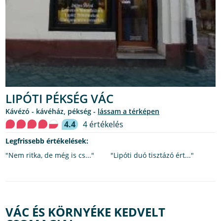
LIPÓTI PÉKSÉG VÁC
kávézó - kávéház, pékség -
lássam a térképen
4.4
4 értékelés
Legfrissebb értékelések:
"Nem ritka, de még is cs..."
"Lipóti duó tisztázó ért..."
VÁC ÉS KÖRNYÉKE KEDVELT