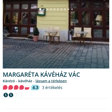
MARGARÉTA KÁVÉHÁZ VÁC
kávézó - kávéház -
lássam a térképen
4.3
3 értékelés
$
$
$
$