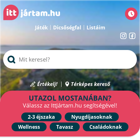
Játék
Dicsőségfal
Listáim
Értékelj!
Térképes kereső
UTAZOL MOSTANÁBAN?
Válassz az IttJártam.hu segítségével!
2-3 éjszaka
Nyugdíjasoknak
Wellness
Tavasz
Családoknak