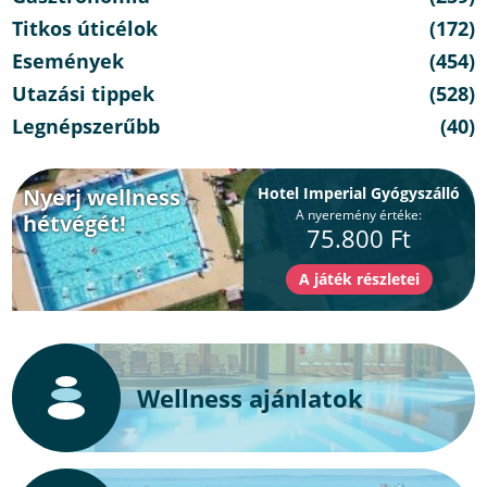
Titkos úticélok
(172)
Események
(454)
Utazási tippek
(528)
Legnépszerűbb
(40)
Nyerj wellness
Hotel Imperial Gyógyszálló
A nyeremény értéke:
hétvégét!
75.800 Ft
Wellness ajánlatok