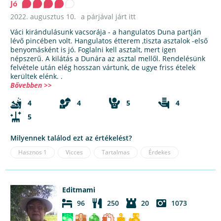
Jó
2022. augusztus 10.
a párjával járt itt
Váci kirándulásunk vacsorája - a hangulatos Duna partján
lévő pincében volt. Hangulatos étterem ,tiszta asztalok -első
benyomásként is jó. Foglalni kell asztalt, mert igen
népszerű. A kilátás a Dunára az asztal mellől. Rendelésünk
felvétele után elég hosszan vártunk, de ugye friss ételek
kerültek elénk. .
Bővebben >>
4
4
5
4
5
Milyennek találod ezt az értékelést?
Hasznos
1
Vicces
Tartalmas
Érdekes
Editmami
96
250
20
1073