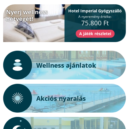
Nyerj wellness
Hotel Imperial Gyógyszálló
A nyeremény értéke:
hétvégét!
75.800 Ft
Wellness ajánlatok
Akciós nyaralás