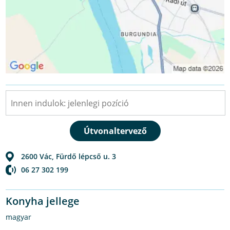
2600
Vác
,
Fürdő lépcső u. 3
06 27 302 199
Konyha jellege
magyar