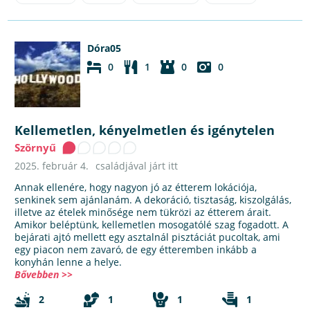
Dóra05
0
1
0
0
Kellemetlen, kényelmetlen és igénytelen
Szörnyű
2025. február 4.
családjával járt itt
Annak ellenére, hogy nagyon jó az étterem lokációja,
senkinek sem ajánlanám. A dekoráció, tisztaság, kiszolgálás,
illetve az ételek minősége nem tükrözi az étterem árait.
Amikor beléptünk, kellemetlen mosogatólé szag fogadott. A
bejárati ajtó mellett egy asztalnál pisztáciát pucoltak, ami
egy piacon nem zavaró, de egy étteremben inkább a
konyhán lenne a helye.
Bővebben >>
2
1
1
1