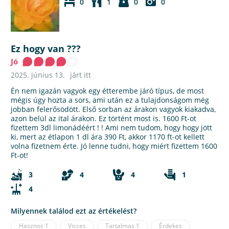
0
1
0
0
Ez hogy van ???
Jó
2025. június 13.
járt itt
Én nem igazán vagyok egy étterembe járó típus, de most
mégis úgy hozta a sors, ami után ez a tulajdonságom még
jobban felerősödött. Első sorban az árakon vagyok kiakadva,
azon belül az ital árakon. Ez történt most is. 1600 Ft-ot
fizettem 3dl limonádéért ! ! Ami nem tudom, hogy hogy jött
ki, mert az étlapon 1 dl ára 390 Ft, akkor 1170 ft-ot kellett
volna fizetnem érte. Jó lenne tudni, hogy miért fizettem 1600
Ft-ot!
3
4
4
1
4
Milyennek találod ezt az értékelést?
Hasznos
1
Vicces
Tartalmas
1
Érdekes