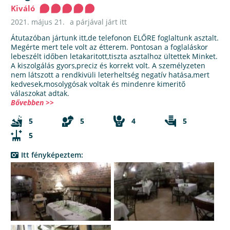
Kiváló
2021. május 21.
a párjával járt itt
Átutazóban jártunk itt,de telefonon ELŐRE foglaltunk asztalt.
Megérte mert tele volt az étterem. Pontosan a foglaláskor
lebeszélt időben letakaritott,tiszta asztalhoz ültettek Minket.
A kiszolgálás gyors,preciz és korrekt volt. A személyzeten
nem látszott a rendkivüli leterheltség negatív hatása,mert
kedvesek,mosolygósak voltak és mindenre kimeritő
válaszokat adtak.
Bővebben >>
5
5
4
5
5
Itt fényképeztem: