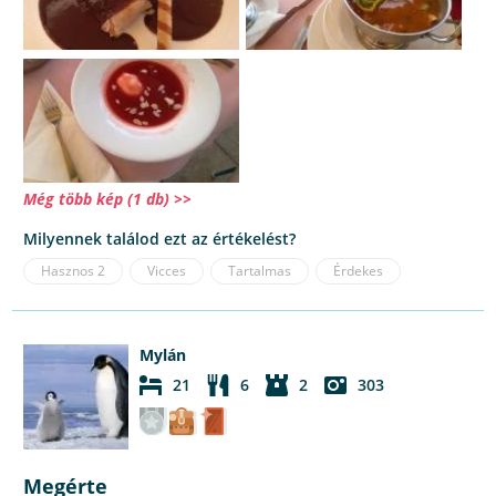
Még több kép (1 db) >>
Milyennek találod ezt az értékelést?
Hasznos
2
Vicces
Tartalmas
Érdekes
Mylán
21
6
2
303
Megérte