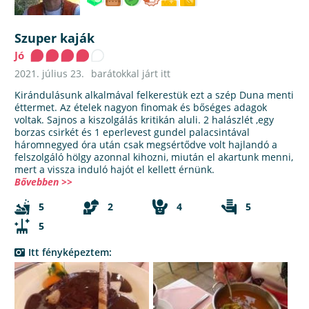
Szuper kaják
Jó
2021. július 23.
barátokkal járt itt
Kirándulásunk alkalmával felkerestük ezt a szép Duna menti
éttermet. Az ételek nagyon finomak és bőséges adagok
voltak. Sajnos a kiszolgálás kritikán aluli. 2 halászlét ,egy
borzas csirkét és 1 eperlevest gundel palacsintával
háromnegyed óra után csak megsértődve volt hajlandó a
felszolgáló hölgy azonnal kihozni, miután el akartunk menni,
mert a vissza induló hajót el kellett érnünk.
Bővebben >>
5
2
4
5
5
Itt fényképeztem: