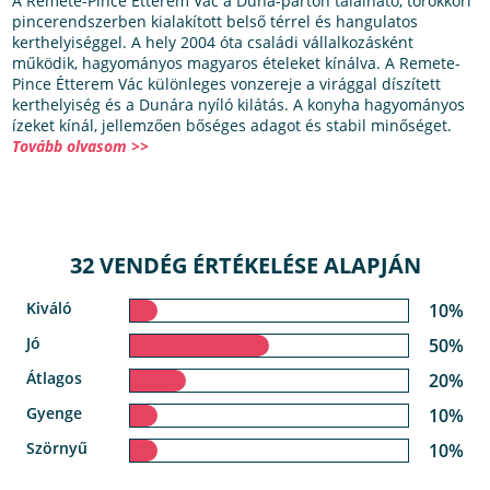
A Remete-Pince Étterem Vác a Duna-parton található, törökkori
pincerendszerben kialakított belső térrel és hangulatos
kerthelyiséggel. A hely 2004 óta családi vállalkozásként
működik, hagyományos magyaros ételeket kínálva. A Remete-
Pince Étterem Vác különleges vonzereje a virággal díszített
kerthelyiség és a Dunára nyíló kilátás. A konyha hagyományos
ízeket kínál, jellemzően bőséges adagot és stabil minőséget.
Tovább olvasom >>
32 VENDÉG ÉRTÉKELÉSE ALAPJÁN
Kiváló
10%
Jó
50%
Átlagos
20%
Gyenge
10%
Szörnyű
10%