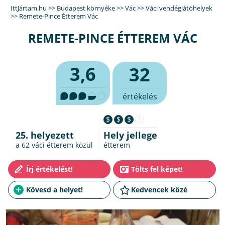
IttJártam.hu
>>
Budapest környéke
>>
Vác
>>
Váci vendéglátóhelyek
>>
Remete-Pince Étterem Vác
REMETE-PINCE ÉTTEREM VÁC
3,6
32
értékelés
$
$
$
$
25. helyezett
Hely jellege
a 62
váci étterem
közül
étterem