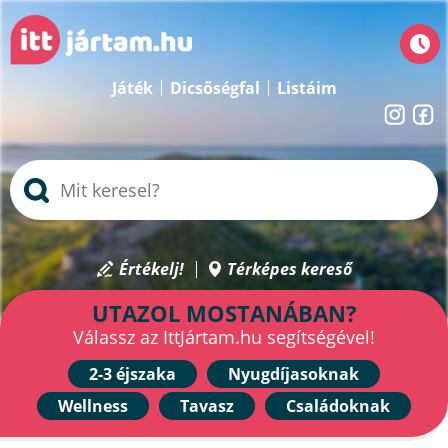
Játék
Dicsőségfal
Listáim
Értékelj!
Térképes kereső
UTAZOL MOSTANÁBAN?
Válassz az IttJártam.hu segítségével!
2-3 éjszaka
Nyugdíjasoknak
Wellness
Tavasz
Családoknak