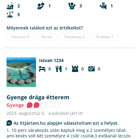
2
1
3
1
5
Milyennek találod ezt az értékelést?
Hasznos
6
Vicces
Tartalmas
2
Érdekes
1
Istvan 1234
0
1
0
0
Gyenge drága étterem
Gyenge
2023. augusztus 6.
a párjával járt itt
Az ittjártam.hu alapján választottam ezt a helyet.
1. 10 perc várakozás után kaptuk meg a 2 személyes tálat.
ami kevés volt két személyre 4 csík! csülök,3 evőkanál lecsós