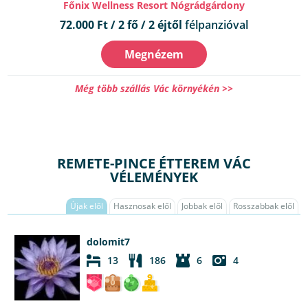
Főnix Wellness Resort Nógrádgárdony
72.000 Ft / 2 fő / 2 éjtől
félpanzióval
Megnézem
Még több szállás Vác környékén >>
REMETE-PINCE ÉTTEREM VÁC
VÉLEMÉNYEK
Újak elől
Hasznosak elől
Jobbak elől
Rosszabbak elől
dolomit7
13
186
6
4