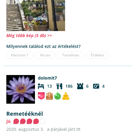
Még több kép (5 db) >>
Milyennek találod ezt az értékelést?
Hasznos
1
Vicces
Tartalmas
Érdekes
dolomit7
13
186
6
4
Remetééknél
Jó
2020. augusztus 3.
a párjával járt itt