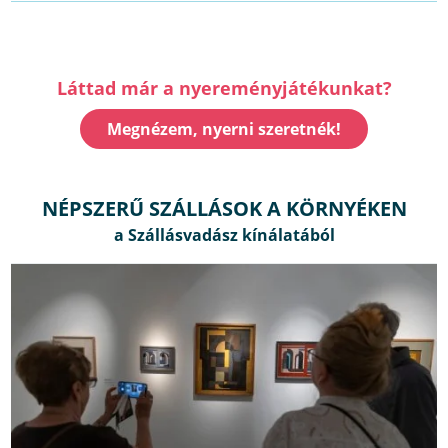
Láttad már a nyereményjátékunkat?
Megnézem, nyerni szeretnék!
NÉPSZERŰ SZÁLLÁSOK A KÖRNYÉKEN