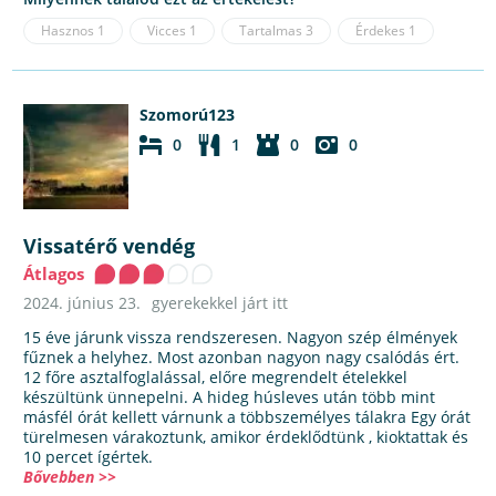
Hasznos
1
Vicces
1
Tartalmas
3
Érdekes
1
Szomorú123
0
1
0
0
Vissatérő vendég
Átlagos
2024. június 23.
gyerekekkel járt itt
15 éve járunk vissza rendszeresen. Nagyon szép élmények
fűznek a helyhez. Most azonban nagyon nagy csalódás ért.
12 főre asztalfoglalással, előre megrendelt ételekkel
készültünk ünnepelni. A hideg húsleves után több mint
másfél órát kellett várnunk a többszemélyes tálakra Egy órát
türelmesen várakoztunk, amikor érdeklődtünk , kioktattak és
10 percet ígértek.
Bővebben >>