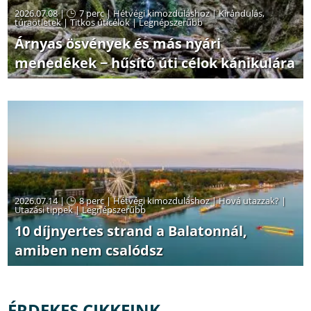
2026.07.08 |
7 perc
|
Hétvégi kimozduláshoz
|
Kirándulás,
túraötletek
|
Titkos úticélok
|
Legnépszerűbb
Árnyas ösvények és más nyári
menedékek − hűsítő úti célok kánikulára
2026.07.14 |
8 perc
|
Hétvégi kimozduláshoz
|
Hová utazzak?
|
Utazási tippek
|
Legnépszerűbb
10 díjnyertes strand a Balatonnál,
amiben nem csalódsz
ÉRDEKES CIKKEINK