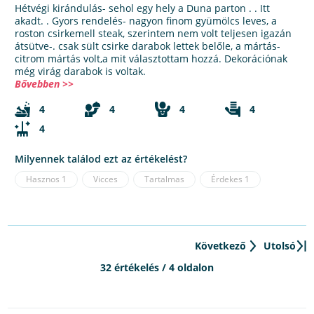
Hétvégi kirándulás- sehol egy hely a Duna parton . . Itt
akadt. . Gyors rendelés- nagyon finom gyümölcs leves, a
roston csirkemell steak, szerintem nem volt teljesen igazán
átsütve-. csak sült csirke darabok lettek belőle, a mártás-
citrom mártás volt,a mit választottam hozzá. Dekorációnak
még virág darabok is voltak.
Bővebben >>
4
4
4
4
4
Milyennek találod ezt az értékelést?
Hasznos
1
Vicces
Tartalmas
Érdekes
1
Következő
Utolsó
32 értékelés / 4 oldalon