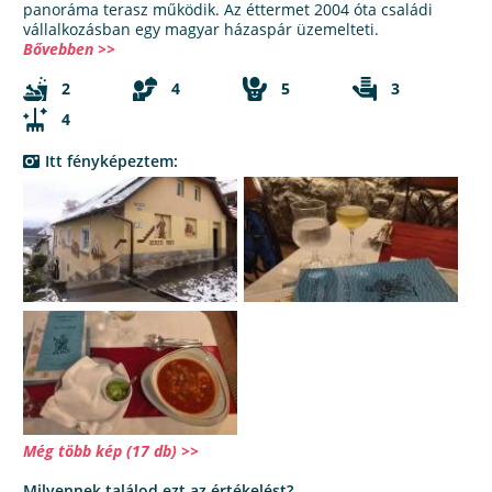
panoráma terasz működik. Az éttermet 2004 óta családi
vállalkozásban egy magyar házaspár üzemelteti.
Bővebben >>
2
4
5
3
4
Itt fényképeztem:
Még több kép (17 db) >>
Milyennek találod ezt az értékelést?