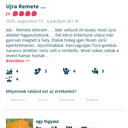
Ujra Remete ....
Jó
2025. augusztus 10.
a párjával járt itt
Vác - Remete étterem . . . Már voltunk itt tavaly, most újra
ebédet fogyasztottunk. . . Dél kőrül érkeztünk utána már
gyorsan megtelt a hely. Ételek hideg igen finom sűrű
eperkrémleves , tejszínhabbal. harcsagulyás Túró gombóc
narancs öntettel, tonic volt a rendelés. Mivel sokan voltak a
levest hamar hozták. . .
Bővebben >>
4
3
4
3
4
Milyennek találod ezt az értékelést?
Hasznos
1
Vicces
Tartalmas
Érdekes
egy fogyasz