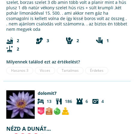
szelet, borzas szelet 3 db amin több volt a planir mint a hús
plusz 1 db natúr vékony szelet hús rizs + sült krumpli ,két
pohár limonádéval 15. 500. . ami akkor nem gáz ha
csomagolni is kellett volna de így kissé boros volt az összeg .
. nem ajánlom csalodás volt számomra. . az biztos én többet
nem megyek oda
2
3
2
1
2
Milyennek találod ezt az értékelést?
Hasznos
3
Vicces
Tartalmas
Érdekes
dolomit7
13
186
6
4
NÉZD A DUNÁT...