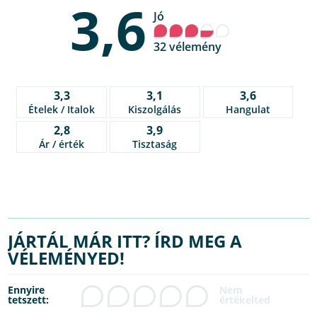
3,6
Jó
32 vélemény
3,3
3,1
3,6
Ételek / Italok
Kiszolgálás
Hangulat
2,8
3,9
Ár / érték
Tisztaság
JÁRTÁL MÁR ITT? ÍRD MEG A
VÉLEMÉNYED!
Ennyire
tetszett: