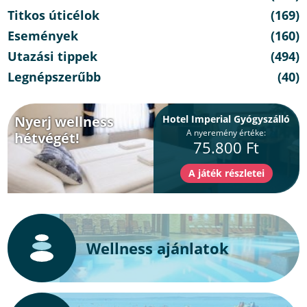
Titkos úticélok
(169)
Események
(160)
Utazási tippek
(494)
Legnépszerűbb
(40)
Nyerj wellness
Hotel Imperial Gyógyszálló
A nyeremény értéke:
hétvégét!
75.800 Ft
Wellness ajánlatok