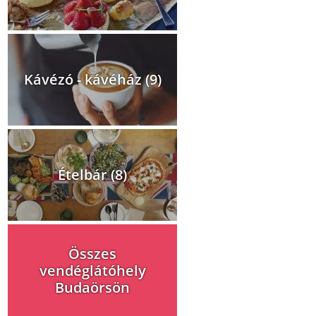
Kávézó - kávéház (9)
Ételbár (8)
Összes
vendéglátóhely
Budaörsön