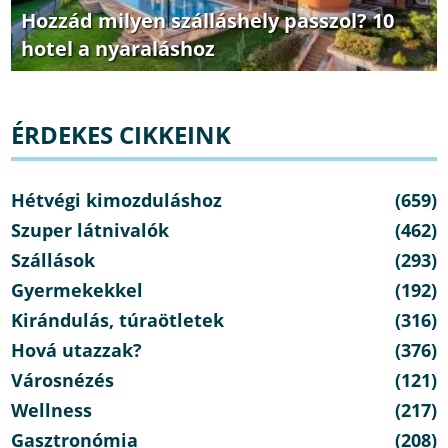
Hozzád milyen szálláshely passzol? 10
hotel a nyaraláshoz
ÉRDEKES CIKKEINK
Hétvégi kimozduláshoz
(659)
Szuper látnivalók
(462)
Szállások
(293)
Gyermekekkel
(192)
Kirándulás, túraötletek
(316)
Hová utazzak?
(376)
Városnézés
(121)
Wellness
(217)
Gasztronómia
(208)