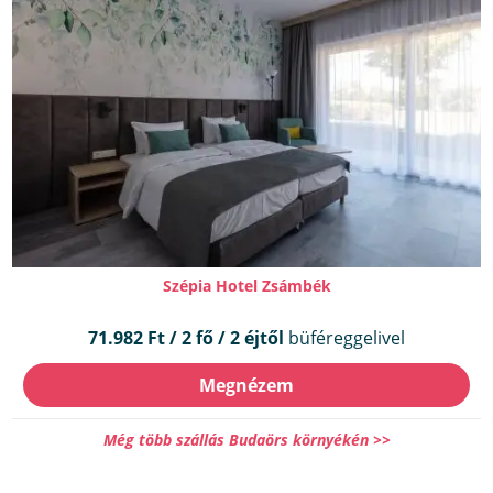
Szépia Hotel Zsámbék
71.982 Ft / 2 fő / 2 éjtől
büféreggelivel
Megnézem
Még több szállás Budaörs környékén >>