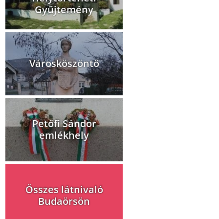
Gyűjtemény
Városköszöntő
Petőfi Sándor
emlékhely
Összes látnivaló
Budaörsön