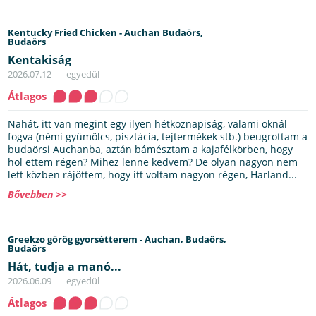
Kentucky Fried Chicken - Auchan Budaörs,
Budaörs
Kentakiság
2026.07.12
egyedül
Átlagos
Nahát, itt van megint egy ilyen hétköznapiság, valami oknál
fogva (némi gyümölcs, pisztácia, tejtermékek stb.) beugrottam a
budaörsi Auchanba, aztán bámésztam a kajafélkörben, hogy
hol ettem régen? Mihez lenne kedvem? De olyan nagyon nem
lett közben rájöttem, hogy itt voltam nagyon régen, Harland...
Bővebben >>
Greekzo görög gyorsétterem - Auchan, Budaörs,
Budaörs
Hát, tudja a manó...
2026.06.09
egyedül
Átlagos