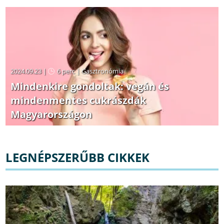
2024.09.23 |
6 perc
|
Gasztronómia
Mindenkire gondoltak: vegán és
mindenmentes cukrászdák
Magyarországon
LEGNÉPSZERŰBB CIKKEK