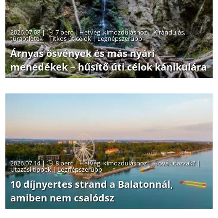
2026.07.08 |
7 perc
|
Hétvégi kimozduláshoz
|
Kirándulás,
túraötletek
|
Titkos úticélok
|
Legnépszerűbb
Árnyas ösvények és más nyári
menedékek − hűsítő úti célok kánikulára
2026.07.14 |
8 perc
|
Hétvégi kimozduláshoz
|
Hová utazzak?
|
Utazási tippek
|
Legnépszerűbb
10 díjnyertes strand a Balatonnál,
amiben nem csalódsz