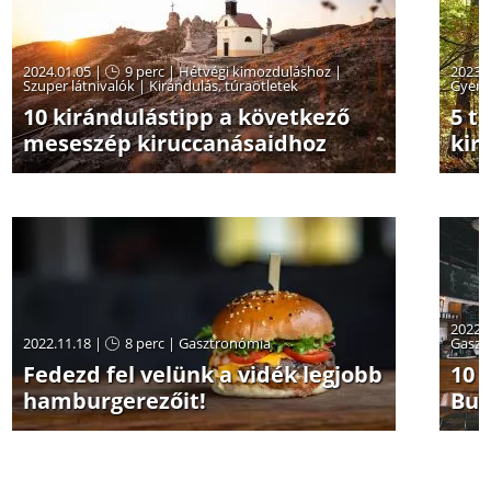
2024.01.05 |
9 perc
|
Hétvégi kimozduláshoz
|
2023.
Szuper látnivalók
|
Kirándulás, túraötletek
Gyerm
10 kirándulástipp a következő
5 t
meseszép kiruccanásaidhoz
kir
2022.
2022.11.18 |
8 perc
|
Gasztronómia
Gaszt
Fedezd fel velünk a vidék legjobb
10 
hamburgerezőit!
Bud