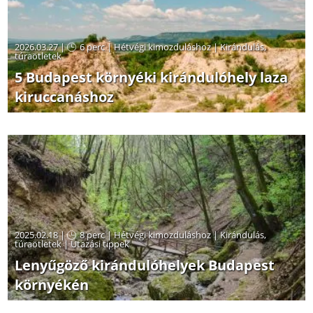
2026.03.27 |
6 perc
|
Hétvégi kimozduláshoz
|
Kirándulás,
túraötletek
5 Budapest környéki kirándulóhely laza
kiruccanáshoz
2025.02.18 |
8 perc
|
Hétvégi kimozduláshoz
|
Kirándulás,
túraötletek
|
Utazási tippek
Lenyűgöző kirándulóhelyek Budapest
környékén