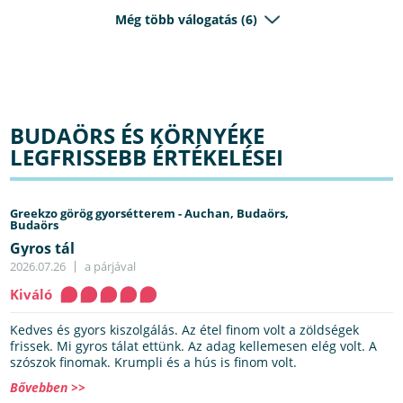
Még több válogatás (6)
BUDAÖRS ÉS KÖRNYÉKE
LEGFRISSEBB ÉRTÉKELÉSEI
Greekzo görög gyorsétterem - Auchan, Budaörs,
Budaörs
Gyros tál
2026.07.26
a párjával
Kiváló
Kedves és gyors kiszolgálás. Az étel finom volt a zöldségek
frissek. Mi gyros tálat ettünk. Az adag kellemesen elég volt. A
szószok finomak. Krumpli és a hús is finom volt.
Bővebben >>