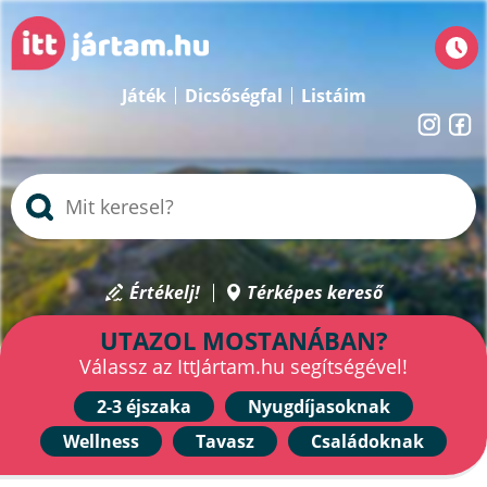
Játék
Dicsőségfal
Listáim
Értékelj!
Térképes kereső
UTAZOL MOSTANÁBAN?
Válassz az IttJártam.hu segítségével!
2-3 éjszaka
Nyugdíjasoknak
Wellness
Tavasz
Családoknak