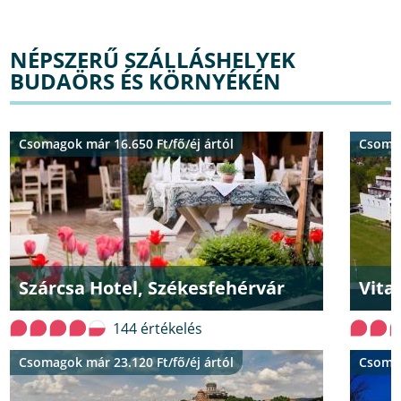
NÉPSZERŰ SZÁLLÁSHELYEK
BUDAÖRS ÉS KÖRNYÉKÉN
Csomagok már 16.650 Ft/fő/éj ártól
Csomag
Szárcsa Hotel, Székesfehérvár
Vita
144 értékelés
Csomagok már 23.120 Ft/fő/éj ártól
Csomag