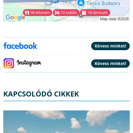
90 étterem
10 szállás
18 látnivaló
KAPCSOLÓDÓ CIKKEK