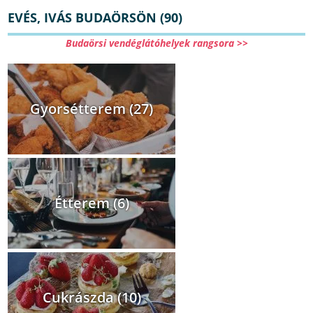
EVÉS, IVÁS BUDAÖRSÖN (90)
Budaörsi vendéglátóhelyek rangsora >>
Gyorsétterem (27)
Étterem (6)
Cukrászda (10)