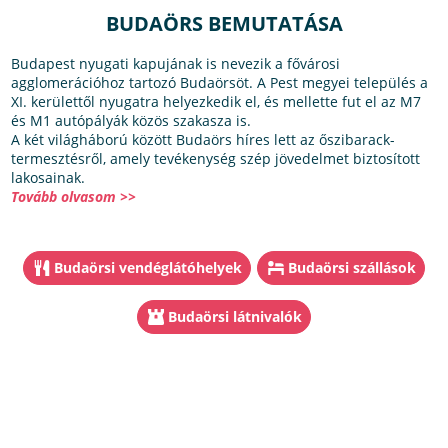
BUDAÖRS BEMUTATÁSA
Budapest nyugati kapujának is nevezik a fővárosi
agglomerációhoz tartozó Budaörsöt. A Pest megyei település a
XI. kerülettől nyugatra helyezkedik el, és mellette fut el az M7
és M1 autópályák közös szakasza is.
A két világháború között Budaörs híres lett az őszibarack-
termesztésről, amely tevékenység szép jövedelmet biztosított
lakosainak.
Tovább olvasom >>
Budaörsi vendéglátóhelyek
Budaörsi szállások
Budaörsi látnivalók