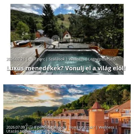
2026.07.21 |
7 perc
|
Szállások
|
Wellness
|
Legnépszerűbb
Luxus menedékek? Vonulj el a világ elől!
2026.07.09 |
8 perc
|
Szállások
|
Hová utazzak?
|
Wellness
|
Utazási tippek
|
Legnépszerűbb