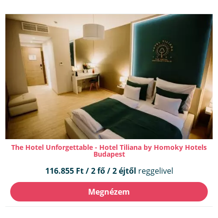
The Hotel Unforgettable - Hotel Tiliana by Homoky Hotels
Budapest
116.855 Ft / 2 fő / 2 éjtől
reggelivel
Megnézem