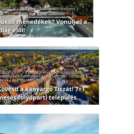
026.07.21 |
7 perc
|
Szállások
|
Wellness
|
egnépszerűbb
Luxus menedékek? Vonulj el a
ilág elől!
026.07.29 |
7 perc
|
Hétvégi kimozduláshoz
|
irándulás, túraötletek
|
Hová utazzak?
|
Utazási
ippek
|
Legnépszerűbb
Kövesd a kanyargó Tiszát! 7+1
mesés folyóparti település