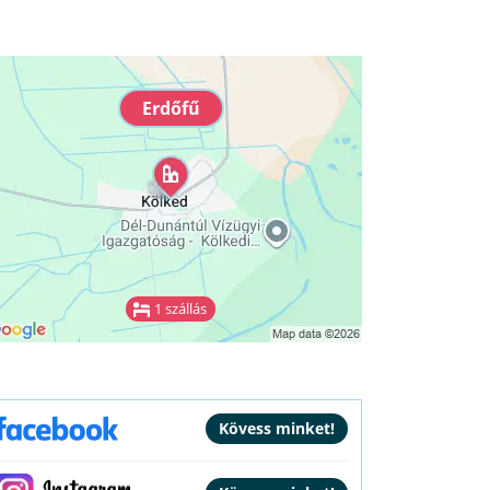
Erdőfű
1 szállás