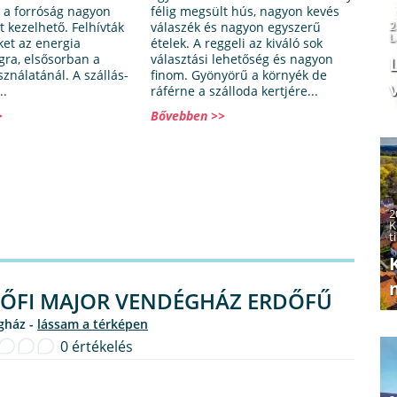
, a forróság nagyon
félig megsült hús, nagyon kevés
2
 kezelhető. Felhívták
válaszék és nagyon egyszerű
L
ket az energia
ételek. A reggeli az kiváló sok
gra, elsősorban a
választási lehetőség és nagyon
ználatánál. A szállás-
finom. Gyönyörű a környék de
v
..
ráférne a szálloda kertjére...
>
Bővebben >>
2
K
t
ŐFI MAJOR VENDÉGHÁZ ERDŐFŰ
gház -
lássam a térképen
0 értékelés