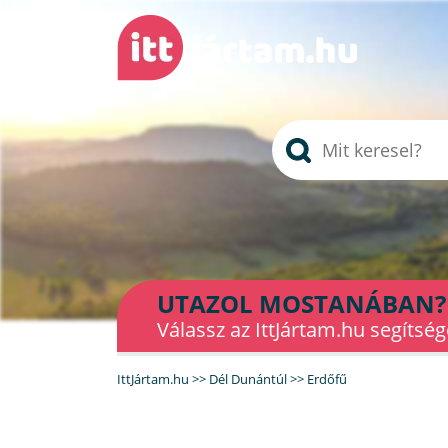
UTAZOL MOSTANÁBAN?
Válassz az IttJártam.hu segítség
IttJártam.hu
>>
Dél Dunántúl
>>
Erdőfű