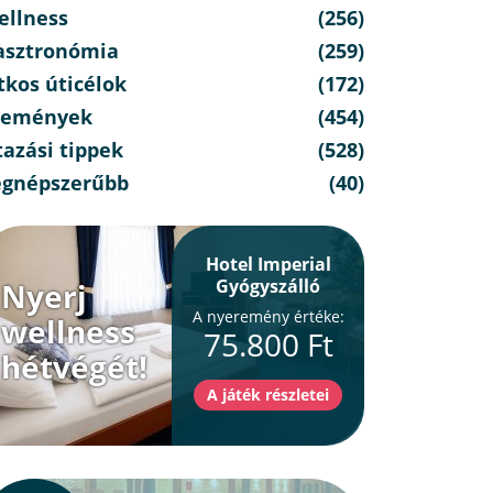
ellness
(256)
asztronómia
(259)
tkos úticélok
(172)
semények
(454)
azási tippek
(528)
egnépszerűbb
(40)
Hotel Imperial
Gyógyszálló
Nyerj
A nyeremény értéke:
wellness
75.800 Ft
hétvégét!