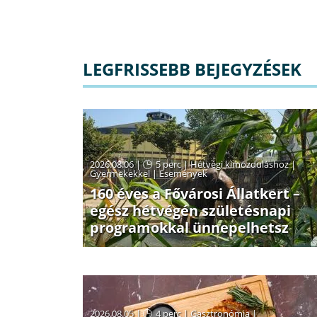
LEGFRISSEBB BEJEGYZÉSEK
2026.08.06 |
5 perc
|
Hétvégi kimozduláshoz
|
Gyermekekkel
|
Események
160 éves a Fővárosi Állatkert –
egész hétvégén születésnapi
programokkal ünnepelhetsz
2026.08.05 |
4 perc
|
Gasztronómia
|