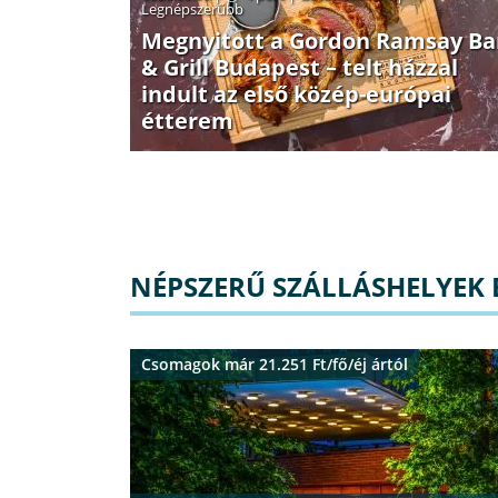
Legnépszerűbb
Megnyitott a Gordon Ramsay Ba
& Grill Budapest – telt házzal
indult az első közép-európai
étterem
NÉPSZERŰ SZÁLLÁSHELYEK
Csomagok már 21.251 Ft/fő/éj ártól