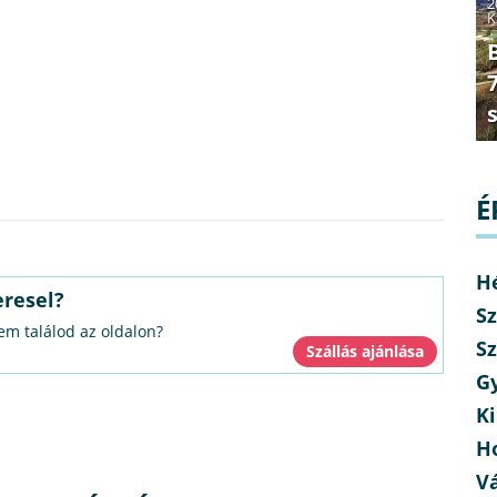
2
K
É
H
eresel?
Sz
nem találod az oldalon?
Sz
G
Ki
H
V