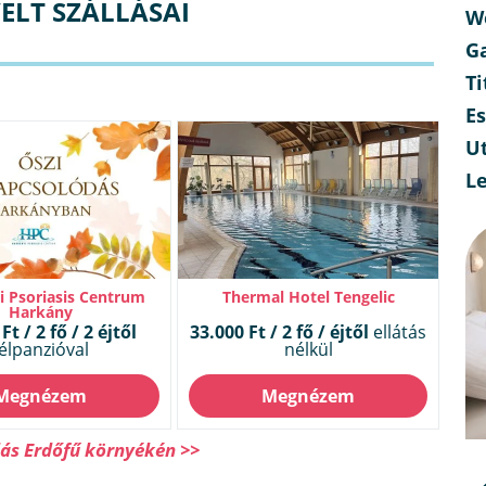
ELT SZÁLLÁSAI
W
G
Ti
E
Ut
L
 Psoriasis Centrum
Thermal Hotel Tengelic
Harkány
Ft / 2 fő / 2 éjtől
33.000 Ft / 2 fő / éjtől
ellátás
élpanzióval
nélkül
Megnézem
Megnézem
lás Erdőfű környékén >>