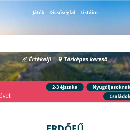
Játék
Dicsőségfal
Listáim
Értékelj!
Térképes kereső
2-3 éjszaka
Nyugdíjasokna
ével!
Családo
ERDŐFŰ