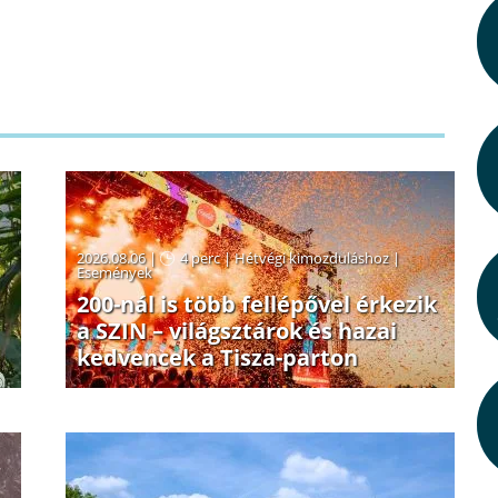
2026.08.06 |
4 perc
|
Hétvégi kimozduláshoz
|
Események
200-nál is több fellépővel érkezik
a SZIN – világsztárok és hazai
kedvencek a Tisza-parton