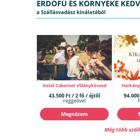
ERDŐFŰ ÉS KÖRNYÉKE KEDV
Hotel Cabernet Villánykövesd
Harkányi
43.500 Ft / 2 fő / éjtől
94.000 
reggelivel
f
Megnézem
Még több szál