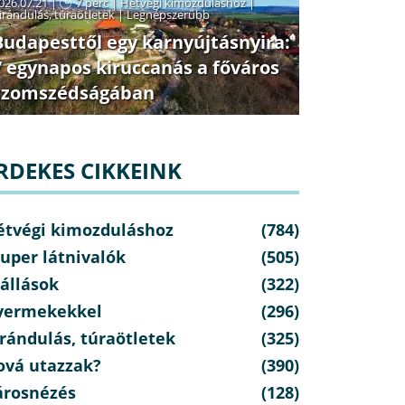
026.07.21 |
7 perc
|
Hétvégi kimozduláshoz
|
irándulás, túraötletek
|
Legnépszerűbb
Budapesttől egy karnyújtásnyira:
7 egynapos kiruccanás a főváros
szomszédságában
RDEKES CIKKEINK
étvégi kimozduláshoz
(784)
uper látnivalók
(505)
állások
(322)
yermekekkel
(296)
rándulás, túraötletek
(325)
ová utazzak?
(390)
árosnézés
(128)