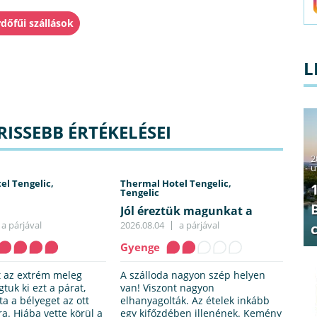
rdőfűi szállások
L
ISSEBB ÉRTÉKELÉSEI
2
u
el Tengelic,
Thermal Hotel Tengelic,
Tengelic
Jól éreztük magunkat a
hiányosságok ellenére
a párjával
2026.08.04
a párjával
Gyenge
t az extrém meleg
A szálloda nagyon szép helyen
tuk ki ezt a párat,
van! Viszont nagyon
a a bélyeget az ott
elhanyagolták. Az ételek inkább
a. Hiába vette körül a
egy kifőzdében illenének. Kemény