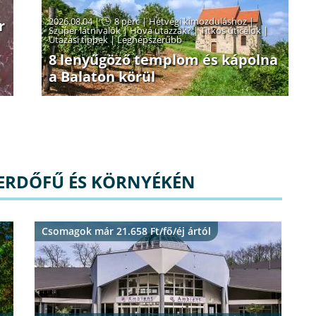
2026.08.04 |
8 perc
|
Hétvégi kimozduláshoz
|
r
Szuper látnivalók
|
Hová utazzak?
|
Titkos úticélok
|
Utazási tippek
|
Legnépszerűbb
8 lenyűgöző templom és kápolna
a Balaton körül
 ERDŐFŰ ÉS KÖRNYÉKÉN
Csomagok már 21.658 Ft/fő/éj ártól