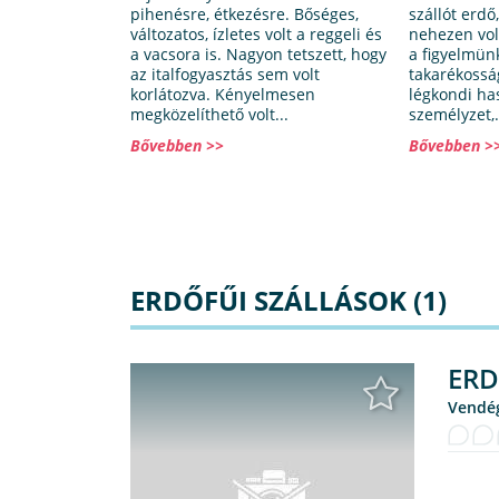
pihenésre, étkezésre. Bőséges,
szállót erdő
változatos, ízletes volt a reggeli és
nehezen volt
a vacsora is. Nagyon tetszett, hogy
a figyelmün
az italfogyasztás sem volt
takarékossá
korlátozva. Kényelmesen
légkondi has
megközelíthető volt...
személyzet,.
Bővebben >>
Bővebben >
ERDŐFŰI SZÁLLÁSOK (1)
ERD
Vendé