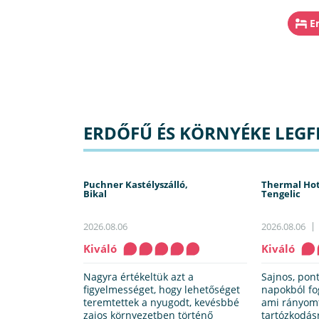
E
ERDŐFŰ ÉS KÖRNYÉKE LEGFR
Puchner Kastélyszálló,
Thermal Hot
Bikal
Tengelic
2026.08.06
2026.08.06
Kiváló
Kiváló
Nagyra értékeltük azt a
Sajnos, pon
figyelmességet, hogy lehetőséget
napokból fog
teremtettek a nyugodt, kevésbbé
ami rányomt
zajos környezetben történő
tartózkodásr