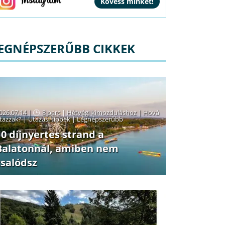
EGNÉPSZERŰBB CIKKEK
026.07.14 |
8 perc
|
Hétvégi kimozduláshoz
|
Hová
tazzak?
|
Utazási tippek
|
Legnépszerűbb
10 díjnyertes strand a
Balatonnál, amiben nem
csalódsz