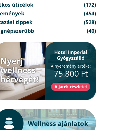
tkos úticélok
(172)
semények
(454)
azási tippek
(528)
egnépszerűbb
(40)
Hotel Imperial
Gyógyszálló
Nyerj
A nyeremény értéke:
wellness
75.800 Ft
hétvégét!
Wellness ajánlatok