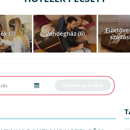
Fizetőve
ek (7)
Vendégház (6)
szállás
T