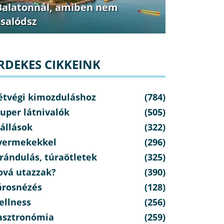
Balatonnál, amiben nem
csalódsz
RDEKES CIKKEINK
étvégi kimozduláshoz
(784)
uper látnivalók
(505)
állások
(322)
yermekekkel
(296)
rándulás, túraötletek
(325)
ová utazzak?
(390)
árosnézés
(128)
ellness
(256)
asztronómia
(259)