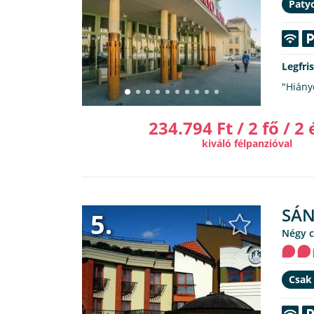
Patyo
Legfri
"Hiány
234.794 Ft / 2 fő / 2 
kiváló félpanzióval
SÁN
5.
Négy 
Csak 