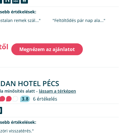
ssebb értékelések:
stalan remek szál..."
"Feltöltődés pár nap ala..."
től
Megnézem az ajánlatot
DAN HOTEL PÉCS
oda minősítés alatt -
lássam a térképen
3.8
6 értékelés
ssebb értékelések:
zöri visszatérés."