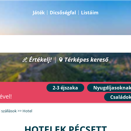
Játék
Dicsőségfal
Listáim
Értékelj!
Térképes kereső
2-3 éjszaka
Nyugdíjasokna
ével!
Családo
 szállások
>>
Hotel
HOTELEK PÉCSETT