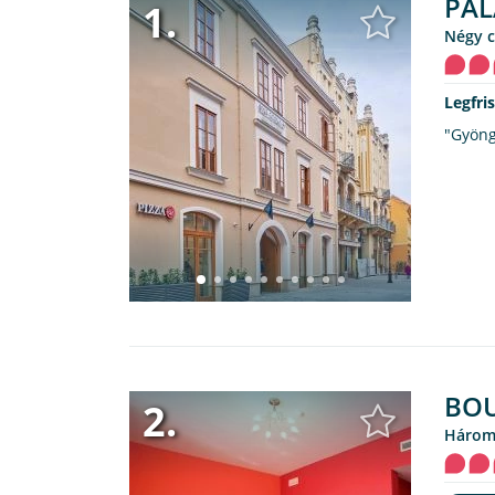
PAL
1.
Négy 
Legfri
"Gyöng
BOU
2.
Három