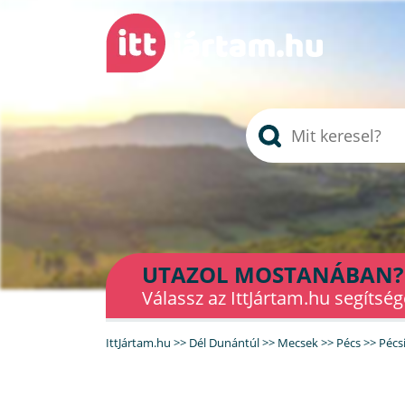
UTAZOL MOSTANÁBAN?
Válassz az IttJártam.hu segítség
IttJártam.hu
>>
Dél Dunántúl
>>
Mecsek
>>
Pécs
>>
Pécsi