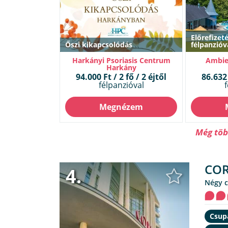
Előrefize
Őszi kikapcsolódás
félpanzióv
Harkányi Psoriasis Centrum
Ambie
Harkány
94.000 Ft / 2 fő / 2 éjtől
86.632 
félpanzióval
f
Megnézem
Még több
COR
4.
Négy 
Csupá