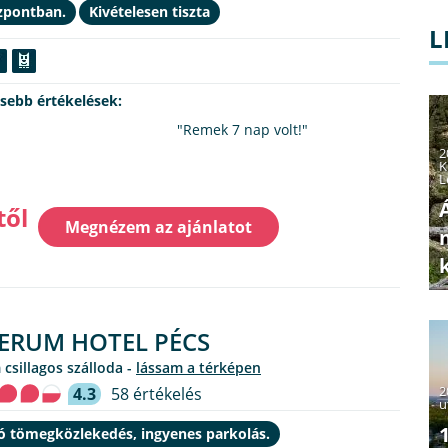
zpontban.
Kivételesen tiszta
L
ssebb értékelések:
"Remek 7 nap volt!"
2
K
L
től
Megnézem az ajánlatot
ERUM HOTEL PÉCS
 csillagos szálloda -
lássam a térképen
2
4.3
58 értékelés
u
ló tömegközlekedés, ingyenes parkolás.