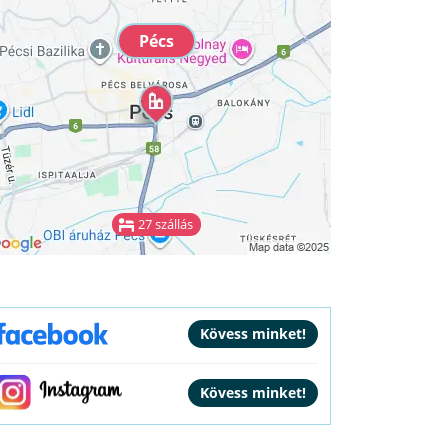
Pécs
27 szállás