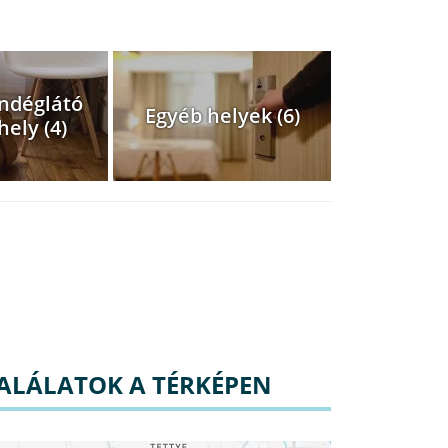
ndéglátó
Egyéb helyek (6)
hely (4)
ALÁLATOK A TÉRKÉPEN