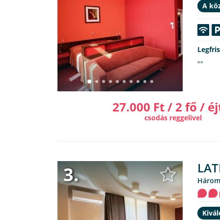
A kö
Legfri
""
27.000 Ft / 2 fő / éj
csodás reggelivel
LAT
3.
Három
Kivá