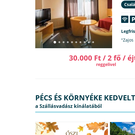
Csalá
Legfri
"Zajos 
30.000 Ft / 2 fő / éj
reggelivel
PÉCS ÉS KÖRNYÉKE KEDVEL