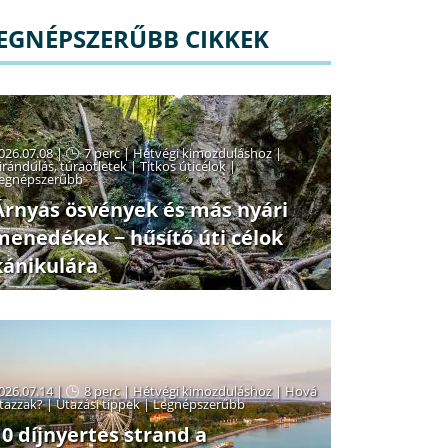
EGNÉPSZERŰBB CIKKEK
026.07.08 |
7 perc
|
Hétvégi kimozduláshoz
|
irándulás, túraötletek
|
Titkos úticélok
|
egnépszerűbb
Árnyas ösvények és más nyári
menedékek − hűsítő úti célok
kánikulára
026.07.14 |
8 perc
|
Hétvégi kimozduláshoz
|
Hová
tazzak?
|
Utazási tippek
|
Legnépszerűbb
10 díjnyertes strand a