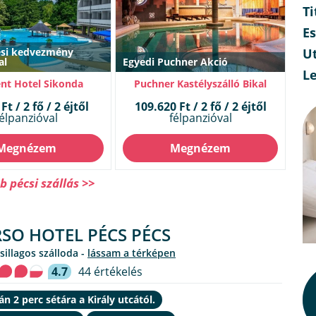
Ti
E
tési kedvezmény
Ut
al
Egyedi Puchner Akció
L
nt Hotel Sikonda
Puchner Kastélyszálló Bikal
Ft / 2 fő / 2 éjtől
109.620 Ft / 2 fő / 2 éjtől
élpanzióval
félpanzióval
Megnézem
Megnézem
 pécsi szállás >>
SO HOTEL PÉCS PÉCS
csillagos szálloda -
lássam a térképen
4.7
44 értékelés
n 2 perc sétára a Király utcától.