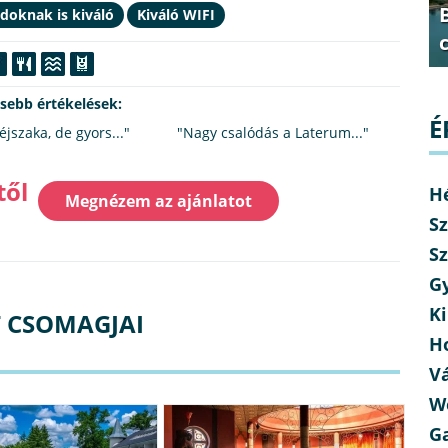
doknak is kiváló
Kiváló WIFI
ssebb értékelések:
É
éjszaka, de gyors..."
"Nagy csalódás a Laterum..."
től
H
Megnézem az ajánlatot
Sz
Sz
G
Ki
T CSOMAGJAI
H
V
W
G