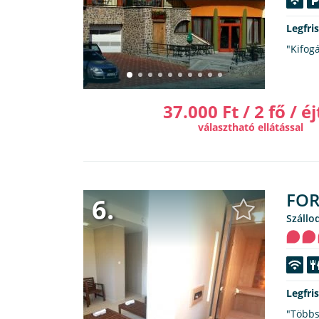
Legfri
"Kifogá
37.000 Ft / 2 fő / éj
választható ellátással
FOR
6.
Száll
Legfri
"Többs