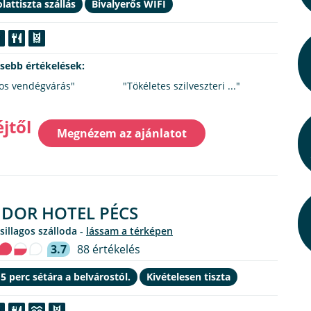
lattiszta szállás
Bivalyerős WIFI
ssebb értékelések:
os vendégvárás"
"Tökéletes szilveszteri ..."
éjtől
Megnézem az ajánlatot
DOR HOTEL PÉCS
csillagos szálloda -
lássam a térképen
3.7
88 értékelés
5 perc sétára a belvárostól.
Kivételesen tiszta