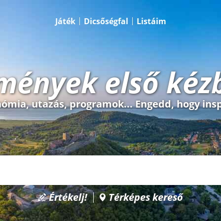
Játék
Dicsőségfal
Listáim
mények első kéz
ómia, utazás, programok... Engedd, hogy insp
Értékelj!
Térképes kereső