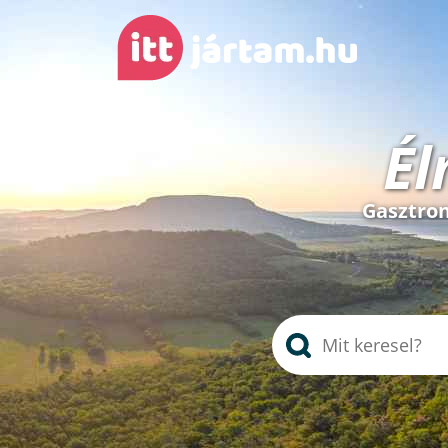
Él
Gasztron