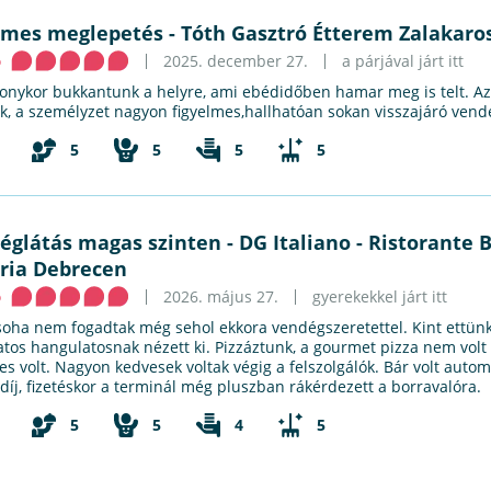
emes meglepetés
-
Tóth Gasztró Étterem Zalakaro
ó
2025. december 27.
a párjával járt itt
onykor bukkantunk a helyre, ami ebédidőben hamar meg is telt. Az
k, a személyzet nagyon figyelmes,hallhatóan sokan visszajáró vend
5
5
5
5
églátás magas szinten
-
DG Italiano - Ristorante 
eria Debrecen
ó
2026. május 27.
gyerekekkel járt itt
soha nem fogadtak még sehol ekkora vendégszeretettel. Kint ettünk
atos hangulatosnak nézett ki. Pizzáztunk, a gourmet pizza nem volt
tes volt. Nagyon kedvesek voltak végig a felszolgálók. Bár volt auto
zdíj, fizetéskor a terminál még pluszban rákérdezett a borravalóra.
5
5
4
5