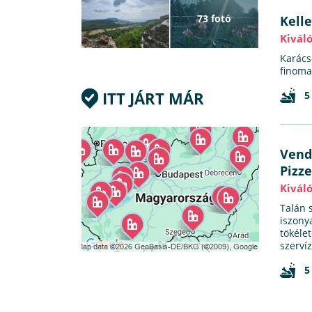
73 fotó
Kell
Kivál
Karács
finoma
ITT JÁRT MÁR
5
Vend
Pizz
Kivál
Talán 
iszony
tökéle
szerví
5