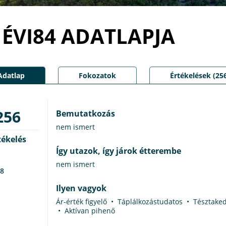
ÉVI84 ADATLAPJA
Adatlap
Fokozatok
Értékelések (25
256
Bemutatkozás
nem ismert
tékelés
Így utazok, így járok étterembe
nem ismert
8
Ilyen vagyok
Ár-érték figyelő • Táplálkozástudatos • Tésztak
• Aktívan pihenő