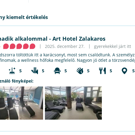
y kiemelt értékelés
adik alkalommal
-
Art Hotel Zalakaros
ó
2025. december 27.
gyerekekkel járt itt
szorra töltöttük itt a karácsonyt, most sem csalódtunk. A személyz
 finomak, a wellness hőfoka megfelelő. Nagyon jó ötlet a törzsvend
5
5
5
5
5
5
ználó fényképei: