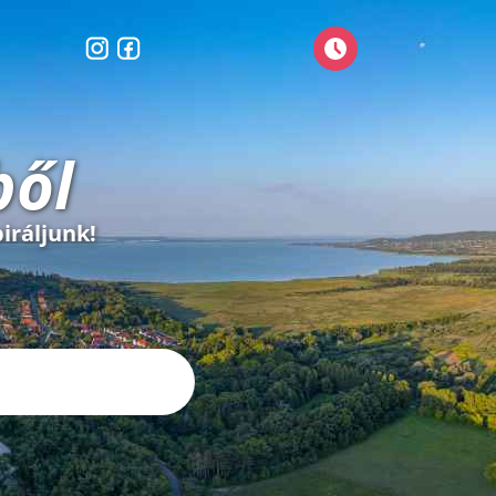
ből
iráljunk!