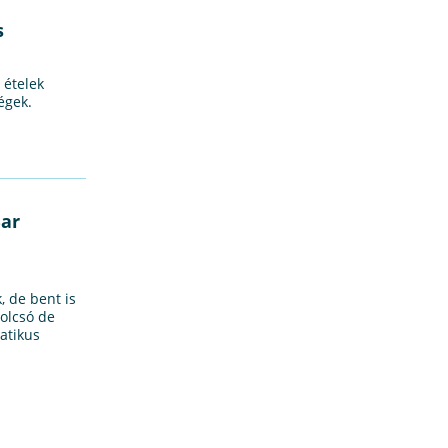
s
 ételek
égek.
Bar
, de bent is
 olcsó de
matikus