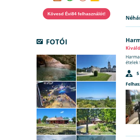
Kövesd Évi84 felhasználót!
Néhán
Harm
FOTÓI
Kivál
Harmad
ételek
5
Felhas