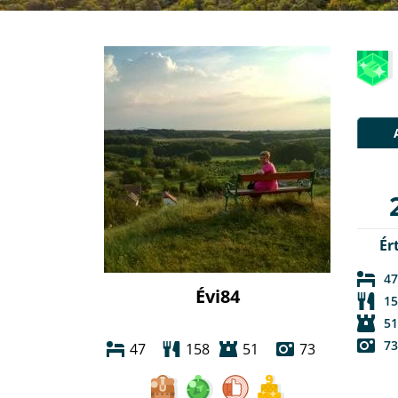
Ér
47
Évi84
15
51
73
47
158
51
73