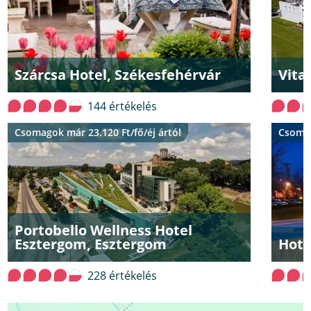
Szárcsa Hotel, Székesfehérvár
Vita
144 értékelés
Csomagok már 23.120 Ft/fő/éj ártól
Csomag
Portobello Wellness Hotel
Esztergom, Esztergom
Hote
228 értékelés