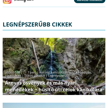
LEGNÉPSZERŰBB CIKKEK
2026.07.08 |
7 perc
|
Hétvégi kimozduláshoz
|
Kirándulás,
túraötletek
|
Titkos úticélok
|
Legnépszerűbb
Árnyas ösvények és más nyári
menedékek − hűsítő úti célok kánikulára