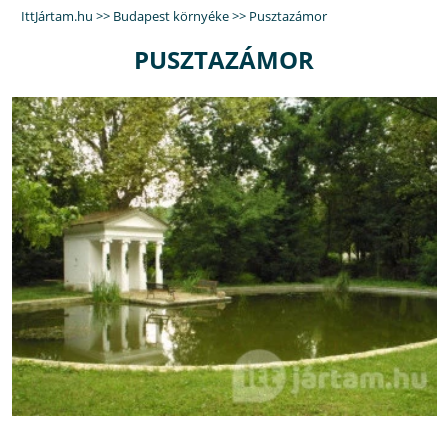
IttJártam.hu
>>
Budapest környéke
>>
Pusztazámor
PUSZTAZÁMOR