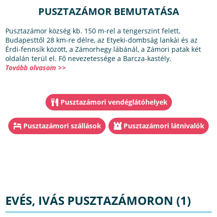
PUSZTAZÁMOR BEMUTATÁSA
Pusztazámor község kb. 150 m-rel a tengerszint felett,
Budapesttől 28 km-re délre, az Etyeki-dombság lankái és az
Érdi-fennsík között, a Zámorhegy lábánál, a Zámori patak két
oldalán terül el. Fő nevezetessége a Barcza-kastély.
Tovább olvasom >>
Pusztazámori vendéglátóhelyek
Pusztazámori szállások
Pusztazámori látnivalók
EVÉS, IVÁS PUSZTAZÁMORON (1)