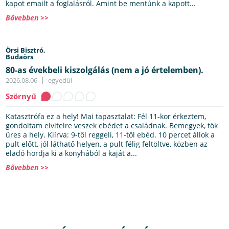
kapot emailt a foglalásról. Amint be mentúnk a kapott...
Bővebben >>
Örsi Bisztró,
Budaörs
80-as évekbeli kiszolgálás (nem a jó értelemben).
2026.08.06
egyedül
Szörnyű
Katasztrófa ez a hely! Mai tapasztalat: Fél 11-kor érkeztem,
gondoltam elvitelre veszek ebédet a családnak. Bemegyek, tök
üres a hely. Kiírva: 9-től reggeli, 11-től ebéd. 10 percet állok a
pult előtt, jól láthatő helyen, a pult félig feltöltve, közben az
eladó hordja ki a konyhából a kaját a...
Bővebben >>