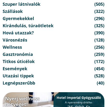
Szuper látnivalók
(505)
Szállások
(322)
Gyermekekkel
(296)
Kirándulás, túraötletek
(325)
Hová utazzak?
(390)
Városnézés
(128)
Wellness
(256)
Gasztronómia
(259)
Titkos úticélok
(172)
Események
(454)
Utazási tippek
(528)
Legnépszerűbb
(40)
Nyerj wellness
Hotel Imperial Gyógyszálló
A nyeremény értéke:
hétvégét!