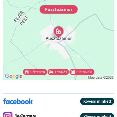
Pusztazámor
1 étterem
1 szállás
2 látnivaló