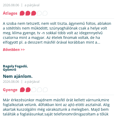
2026.08.06
a párjával
Átlagos
A szoba nem tetszett, nem volt tiszta, ágynemű foltos, ablakon
a sötétítés nem működött, szúnyoghálónak csak a helye volt
meg, klíma gyenge, tv -n sokkal több volt az idegennyelvű
csatorna mint a magyar. Az ételek finomak voltak, de ha
elfogyott pl. a desszert másfél órával korábban mint a...
Bővebben >>
Bagoly Fogadó,
Gyömrô
Nem ajánlom.
2026.08.06
a párjával
Gyenge
Már érkezésünkor majdnem másfél órát kellett várnunk,mire
foglalkoztak velünk. 40fokban kint az ajtó elötti asztalnál. Alig
akartak kuszolgálni még várakoztunk a melegben. Majd bem
találták a foglalásunkat.saját telefonomrólnigazoltam a tőlúk