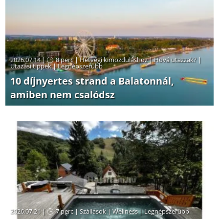
2026.07.14 |
8 perc
|
Hétvégi kimozduláshoz
|
Hová utazzak?
|
Utazási tippek
|
Legnépszerűbb
10 díjnyertes strand a Balatonnál,
amiben nem csalódsz
2026.07.21 |
7 perc
|
Szállások
|
Wellness
|
Legnépszerűbb