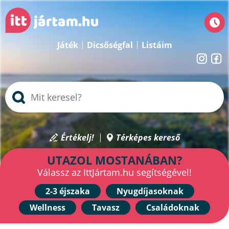
Játék
Dicsőségfal
Listáim
Értékelj!
Térképes kereső
UTAZOL MOSTANÁBAN?
Válassz az IttJártam.hu segítségével!
2-3 éjszaka
Nyugdíjasoknak
Wellness
Tavasz
Családoknak