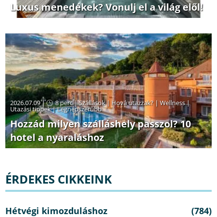
Luxus menedékek? Vonulj el a világ elől!
2026.07.09 |
8 perc
|
Szállások
|
Hová utazzak?
|
Wellness
|
Utazási tippek
|
Legnépszerűbb
Hozzád milyen szálláshely passzol? 10
hotel a nyaraláshoz
ÉRDEKES CIKKEINK
Hétvégi kimozduláshoz
(784)