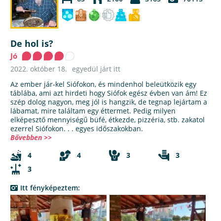
De hol is?
Jó
2022. október 18.
egyedül járt itt
Az ember jár-kel Siófokon, és mindenhol beleütközik egy
táblába, ami azt hirdeti hogy Siófok egész évben van ám! Ez
szép dolog nagyon, meg jól is hangzik, de tegnap lejártam a
lábamat, mire találtam egy éttermet. Pedig milyen
elképesztő mennyiségű büfé, étkezde, pizzéria, stb. zakatol
ezerrel Siófokon. . . egyes időszakokban.
Bővebben >>
4
4
3
3
3
Itt fényképeztem: