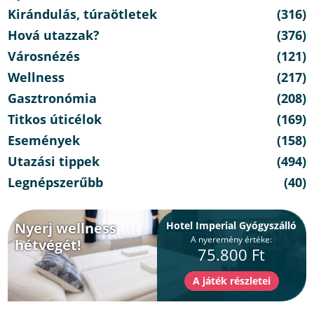
Kirándulás, túraötletek
(316)
Hová utazzak?
(376)
Városnézés
(121)
Wellness
(217)
Gasztronómia
(208)
Titkos úticélok
(169)
Események
(158)
Utazási tippek
(494)
Legnépszerűbb
(40)
Nyerj wellness
Hotel Imperial Gyógyszálló
A nyeremény értéke:
hétvégét!
75.800 Ft