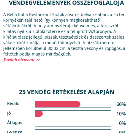
VENDÉGVÉLEMÉNYEK ÖSSZEFOGLALÓJA
A Bella Italia Restaurant Siófok a város belvárosában, a Fő tér
környékén található, így könnyen megközelíthető
sétálóutcákról. A hely atmoszférája kényelmes, a teraszról
kilátás nyílik a siófoki főtérre és a felújított Víztoronyra. A
kínálat olasz jellegű, pizzák, tésztaételek és desszertek széles
választékát kínálja, a menü többnyelvű. A pizzák mérete
jellemzően körülbelül 30-32 cm, a tészta vékony és ropogós, a
feltétek pedig magas minőségűek.
Tovább olvasom >>
25 VENDÉG ÉRTÉKELÉSE ALAPJÁN
Kiváló
60%
Jó
10%
Átlagos
0%
Gyenge
0%