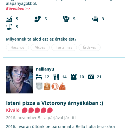
alapanyagokbol.
Bővebben >>
5
5
5
3
5
Milyennek találod ezt az értékelést?
Hasznos
Vicces
Tartalmas
Érdekes
nellianyu
12
14
10
21
Isteni pizza a Víztorony árnyékában :)
Kiváló
2016. november 5.
a párjával járt itt
2016. nyarán ültünk be párommal a Bella Italia teraszára