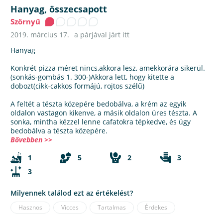
Hanyag, összecsapott
Szörnyű
2019. március 17.
a párjával járt itt
Hanyag
Konkrét pizza méret nincs,akkora lesz, amekkorára sikerül.
(sonkás-gombás 1. 300-)Akkora lett, hogy kitette a
dobozt(cikk-cakkos formájú, rojtos szélű)
A feltét a tészta közepére bedobálva, a krém az egyik
oldalon vastagon kikenve, a másik oldalon üres tészta. A
sonka, mintha kézzel lenne cafatokra tépkedve, és úgy
bedobálva a tészta közepére.
Bővebben >>
1
5
2
3
3
Milyennek találod ezt az értékelést?
Hasznos
Vicces
Tartalmas
Érdekes