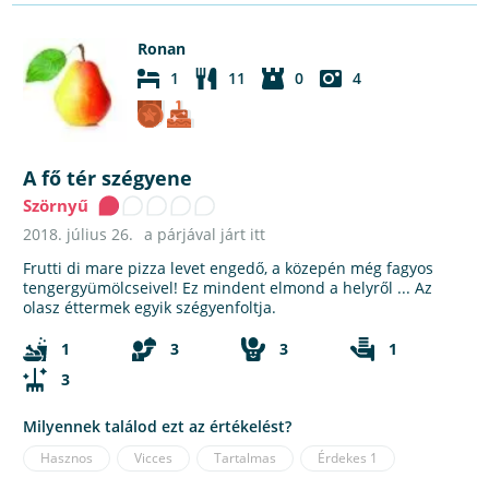
Ronan
1
11
0
4
A fő tér szégyene
Szörnyű
2018. július 26.
a párjával járt itt
Frutti di mare pizza levet engedő, a közepén még fagyos
tengergyümölcseivel! Ez mindent elmond a helyről ... Az
olasz éttermek egyik szégyenfoltja.
1
3
3
1
3
Milyennek találod ezt az értékelést?
Hasznos
Vicces
Tartalmas
Érdekes
1