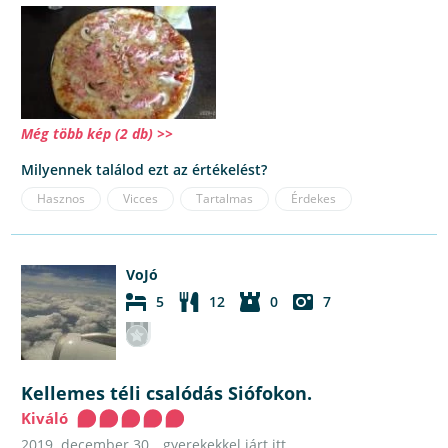
Még több kép (2 db) >>
Milyennek találod ezt az értékelést?
Hasznos
Vicces
Tartalmas
Érdekes
VoJó
5
12
0
7
Kellemes téli csalódás Siófokon.
Kiváló
2019. december 30.
gyerekekkel járt itt