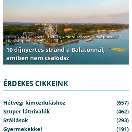
2026.07.14 |
8 perc
|
Hétvégi kimozduláshoz
|
Hová utazzak?
|
Utazási tippek
|
Legnépszerűbb
10 díjnyertes strand a Balatonnál,
amiben nem csalódsz
ÉRDEKES CIKKEINK
Hétvégi kimozduláshoz
(657)
Szuper látnivalók
(462)
Szállások
(293)
Gyermekekkel
(191)