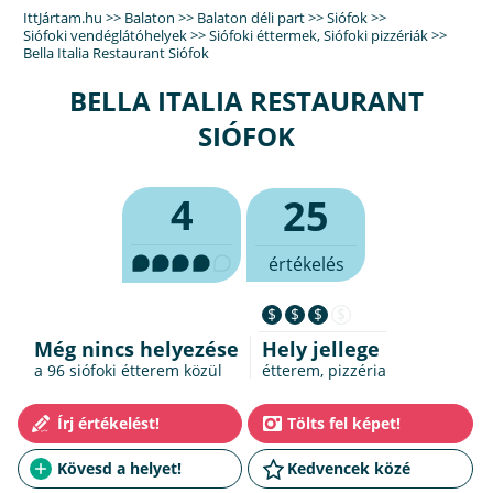
IttJártam.hu
>>
Balaton
>>
Balaton déli part
>>
Siófok
>>
Siófoki vendéglátóhelyek
>>
Siófoki éttermek
,
Siófoki pizzériák
>>
Bella Italia Restaurant Siófok
BELLA ITALIA RESTAURANT
SIÓFOK
4
25
értékelés
$
$
$
$
Még nincs helyezése
Hely jellege
a 96
siófoki étterem
közül
étterem, pizzéria