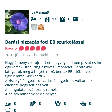
LaManga3
7
13
1
8
Baráti pizzazás foci EB szurkolással
Kiváló
2016. június 27.
barátokkal járt itt
Nagy élmény volt újra itt enni egy igen finom pizzat és inni
egy remek isteni ringloszilvás limonádét. Barátokkal
látogattuk meg a helyet, miközben az EB-t több tv-ről
figyelemmel kisérhettük.
A kiszolgálás gyors, udvarias és figyelmes volt annak
ellenére hogy telt ház volt.
A hangulata továbbra is remek.
Ajánlom mindenkinek a helyet.
5
5
5
5
5