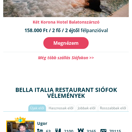
Két Korona Hotel Balatonszárszó
158.000 Ft / 2 fő / 2 éjtől
félpanzióval
Megnézem
Még több szállás Siófokon >>
BELLA ITALIA RESTAURANT SIÓFOK
VÉLEMÉNYEK
Újak elől
Hasznosak elől
Jobbak elől
Rosszabbak elől
Ugor
63
2100
3165
70115