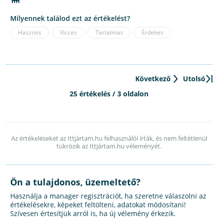
Milyennek találod ezt az értékelést?
Hasznos
Vicces
Tartalmas
Érdekes
Következő
Utolsó
25 értékelés / 3 oldalon
Az értékeléseket az Ittjártam.hu felhasználói írták, és nem feltétlenül
tükrözik az Ittjártam.hu véleményét.
Ön a tulajdonos, üzemeltető?
Használja a manager regisztrációt, ha szeretne válaszolni az
értékelésekre, képeket feltölteni, adatokat módosítani!
Szívesen értesítjük arról is, ha új vélemény érkezik.