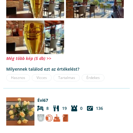
Még több kép (5 db) >>
Milyennek találod ezt az értékelést?
Hasznos
Vicces
Tartalmas
Érdekes
Évi67
8
19
0
136