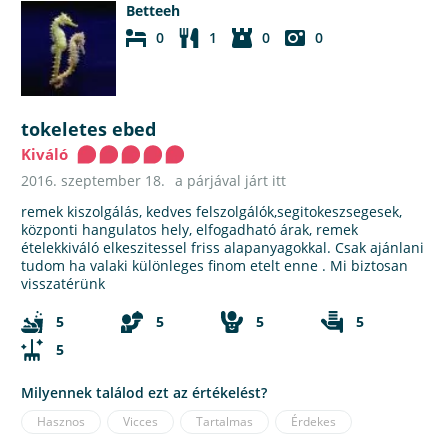
Betteeh
0
1
0
0
tokeletes ebed
Kiváló
2016. szeptember 18.
a párjával járt itt
remek kiszolgálás, kedves felszolgálók,segitokeszsegesek,
központi hangulatos hely, elfogadható árak, remek
ételekkiváló elkeszitessel friss alapanyagokkal. Csak ajánlani
tudom ha valaki különleges finom etelt enne . Mi biztosan
visszatérünk
5
5
5
5
5
Milyennek találod ezt az értékelést?
Hasznos
Vicces
Tartalmas
Érdekes