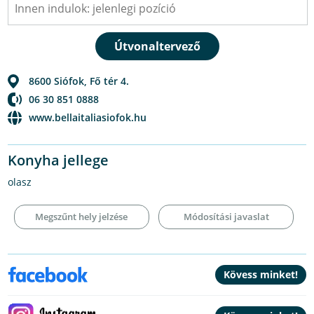
8600
Siófok
,
Fő tér 4.
06 30 851 0888
www.bellaitaliasiofok.hu
Konyha jellege
olasz
Megszűnt hely jelzése
Módosítási javaslat