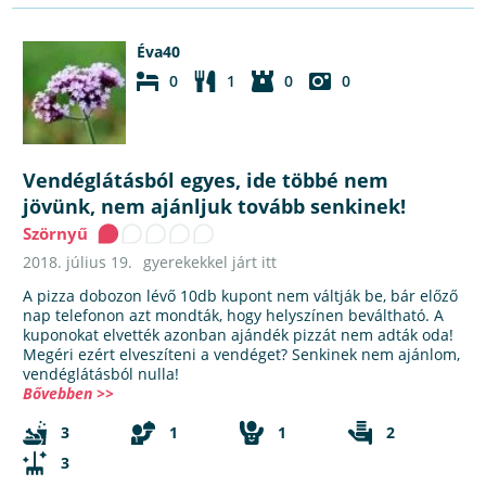
Éva40
0
1
0
0
Vendéglátásból egyes, ide többé nem
jövünk, nem ajánljuk tovább senkinek!
Szörnyű
2018. július 19.
gyerekekkel járt itt
A pizza dobozon lévő 10db kupont nem váltják be, bár előző
nap telefonon azt mondták, hogy helyszínen beváltható. A
kuponokat elvették azonban ajándék pizzát nem adták oda!
Megéri ezért elveszíteni a vendéget? Senkinek nem ajánlom,
vendéglátásból nulla!
Bővebben >>
3
1
1
2
3