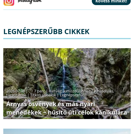
LEGNÉPSZERŰBB CIKKEK
2026.07.08 |
7 perc
|
Hétvégi kimozduláshoz
|
Kirándulás,
túraötletek
|
Titkos úticélok
|
Legnépszerűbb
Árnyas ösvények és más nyári
menedékek − hűsítő úti célok kánikulára