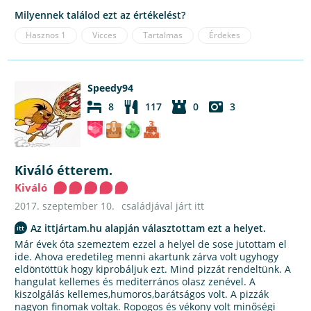
Milyennek találod ezt az értékelést?
Hasznos
1
Vicces
Tartalmas
Érdekes
Speedy94
8
117
0
3
Kiváló étterem.
Kiváló
2017. szeptember 10.
családjával járt itt
Az ittjártam.hu alapján választottam ezt a helyet.
Már évek óta szemeztem ezzel a helyel de sose jutottam el
ide. Ahova eredetileg menni akartunk zárva volt ugyhogy
eldöntöttük hogy kiprobáljuk ezt. Mind pizzát rendeltünk. A
hangulat kellemes és mediterrános olasz zenével. A
kiszolgálás kellemes,humoros,barátságos volt. A pizzák
nagyon finomak voltak. Ropogos és vékony volt minőségi