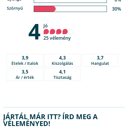
Szörnyű
30%
4
Jó
25 vélemény
3,9
4,3
3,7
Ételek / Italok
Kiszolgálás
Hangulat
3,5
4,1
Ár / érték
Tisztaság
JÁRTÁL MÁR ITT? ÍRD MEG A
VÉLEMÉNYED!