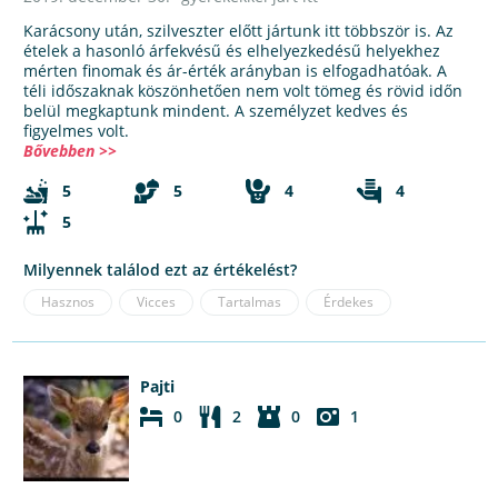
Karácsony után, szilveszter előtt jártunk itt többször is. Az
ételek a hasonló árfekvésű és elhelyezkedésű helyekhez
mérten finomak és ár-érték arányban is elfogadhatóak. A
téli időszaknak köszönhetően nem volt tömeg és rövid időn
belül megkaptunk mindent. A személyzet kedves és
figyelmes volt.
Bővebben >>
5
5
4
4
5
Milyennek találod ezt az értékelést?
Hasznos
Vicces
Tartalmas
Érdekes
Pajti
0
2
0
1