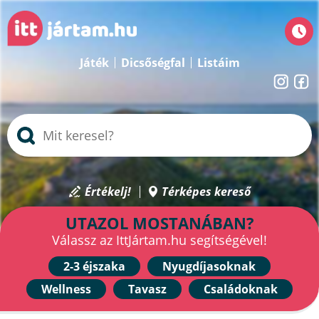
Játék
Dicsőségfal
Listáim
Értékelj!
Térképes kereső
UTAZOL MOSTANÁBAN?
Válassz az IttJártam.hu segítségével!
2-3 éjszaka
Nyugdíjasoknak
Wellness
Tavasz
Családoknak