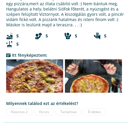
egy pizzára,mert az illata csábító volt :) Nem bántuk meg.
Hangulatos a hely, belátni Siófok főterét, a nyüzsgést és a
szépen felújított Víztornyot. A kiszolgálás gyors volt, a pincér
vidám fickó volt. A pizzánk hatalmas és isteni finom volt :)
Máskor is leülünk majd a teraszra. . . :)
5
5
5
5
5
Itt fényképeztem:
Milyennek találod ezt az értékelést?
Hasznos
2
Vicces
Tartalmas
Érdekes