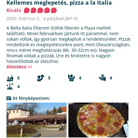
Kellemes meglepetés, pizza a la Italia
Kiváló
2020. március 2.
a párjával járt itt
A Bella Italia Étterem Siófok főterén a Plaza mellett
található. Mivel februárban jártunk itt párommal, nem
sokan voltak, így gyorsan megkaptuk a rendelésünket. Pizzát
rendeltünk és meglepetésünkre pont, mint Olaszországban,
nincs méret meghatározás (kb. 30-32cm-es). Nagyon
finomak voltak a pizzák, ízre és kinézetre is nagyon
hasonlítottak az olaszhoz.
Bővebben >>
5
5
4
4
4
Itt fényképeztem: