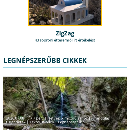
ZigZag
43 soproni étteremről írt értékelést
LEGNÉPSZERŰBB CIKKEK
2026.07.08 |
7 perc
|
Hétvégi kimozduláshoz
|
Kirándulás,
túraötletek
|
Titkos úticélok
|
Legnépszerűbb