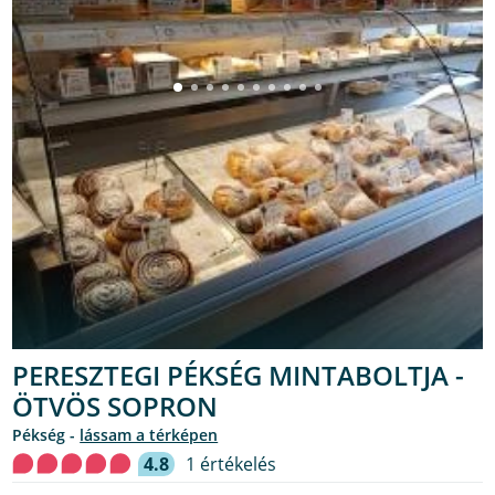
PERESZTEGI PÉKSÉG MINTABOLTJA -
ÖTVÖS SOPRON
pékség -
lássam a térképen
4.8
1 értékelés