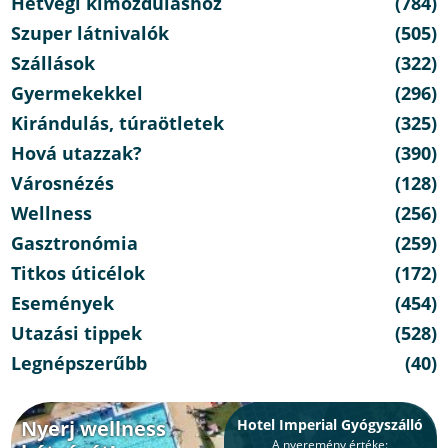
Hétvégi kimozduláshoz
(784)
Szuper látnivalók
(505)
Szállások
(322)
Gyermekekkel
(296)
Kirándulás, túraötletek
(325)
Hová utazzak?
(390)
Városnézés
(128)
Wellness
(256)
Gasztronómia
(259)
Titkos úticélok
(172)
Események
(454)
Utazási tippek
(528)
Legnépszerűbb
(40)
Nyerj wellness
Hotel Imperial Gyógyszálló
A nyeremény értéke: