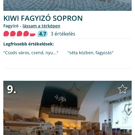
KIWI FAGYIZÓ SOPRON
fagyizó -
lássam a térképen
4.7
3 értékelés
Legfrissebb értékelések:
"Csods város, csend, nyu..."
"séta közben, fagyizás"
9.