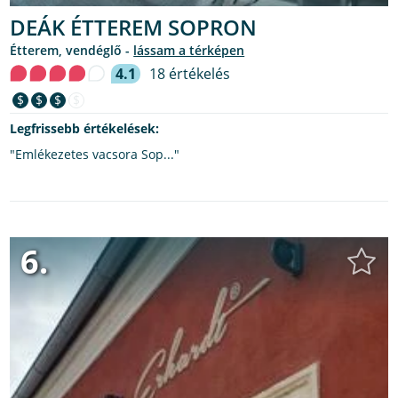
DEÁK ÉTTEREM SOPRON
étterem, vendéglő -
lássam a térképen
4.1
18 értékelés
$
$
$
$
Legfrissebb értékelések:
"Emlékezetes vacsora Sop..."
6.