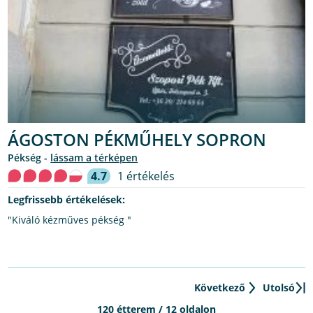
ÁGOSTON PÉKMŰHELY SOPRON
pékség -
lássam a térképen
4.7
1 értékelés
Legfrissebb értékelések:
"Kiváló kézműves pékség "
Következő
Utolsó
120 étterem / 12 oldalon