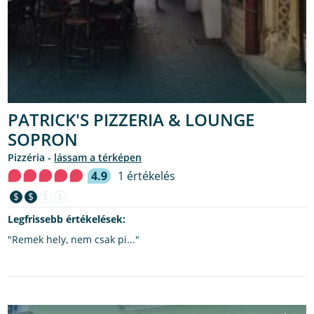
PATRICK'S PIZZERIA & LOUNGE
SOPRON
pizzéria -
lássam a térképen
4.9
1 értékelés
$
$
$
$
Legfrissebb értékelések:
"Remek hely, nem csak pi..."