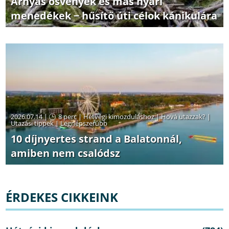
Árnyas ösvények és más nyári
menedékek − hűsítő úti célok kánikulára
2026.07.14 |
8 perc
|
Hétvégi kimozduláshoz
|
Hová utazzak?
|
Utazási tippek
|
Legnépszerűbb
10 díjnyertes strand a Balatonnál,
amiben nem csalódsz
ÉRDEKES CIKKEINK