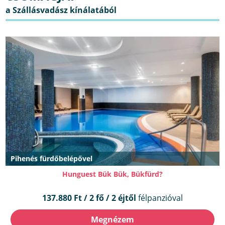
Pihenés fürdőbelépővel
Hunguest Bük Bük, Bükfürd?
137.880 Ft / 2 fő / 2 éjtől
félpanzióval
Megnézem