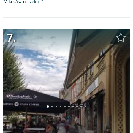
"A kovász összeköt "
7.