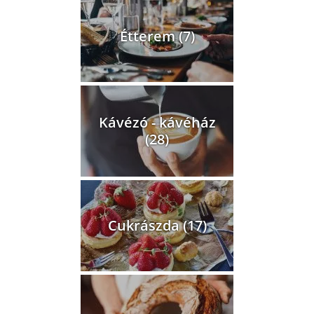
Étterem (7)
Kávézó - kávéház
(28)
Cukrászda (17)