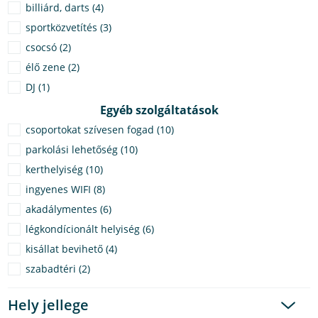
billiárd, darts (4)
sportközvetítés (3)
csocsó (2)
élő zene (2)
DJ (1)
Egyéb szolgáltatások
csoportokat szívesen fogad (10)
parkolási lehetőség (10)
kerthelyiség (10)
ingyenes WIFI (8)
akadálymentes (6)
légkondícionált helyiség (6)
kisállat bevihető (4)
szabadtéri (2)
Hely jellege