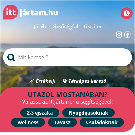
Játék
Dicsőségfal
Listáim
Értékelj!
Térképes kereső
UTAZOL MOSTANÁBAN?
Válassz az IttJártam.hu segítségével!
2-3 éjszaka
Nyugdíjasoknak
Wellness
Tavasz
Családoknak