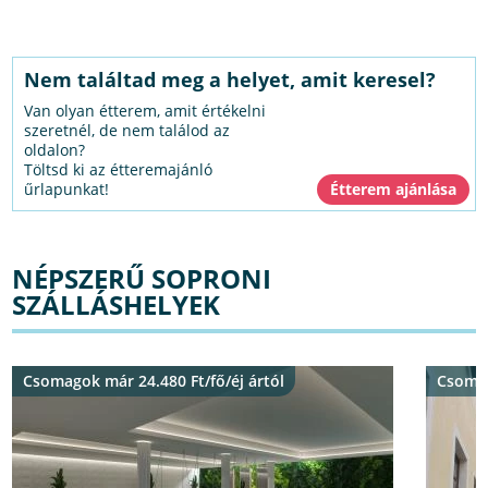
Nem találtad meg a helyet, amit keresel?
Van olyan étterem, amit értékelni
szeretnél, de nem találod az
oldalon?
Töltsd ki az étteremajánló
űrlapunkat!
NÉPSZERŰ SOPRONI
SZÁLLÁSHELYEK
Csomagok már 24.480 Ft/fő/éj ártól
Csomag