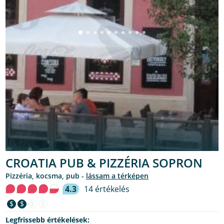
CROATIA PUB & PIZZÉRIA SOPRON
pizzéria, kocsma, pub -
lássam a térképen
4.3
14 értékelés
$
$
$
$
Legfrissebb értékelések: