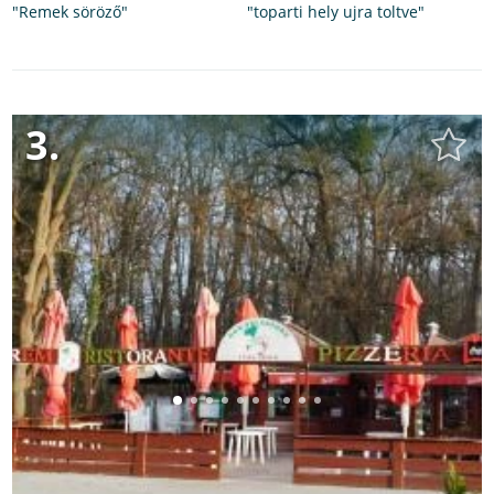
"Remek söröző"
"toparti hely ujra toltve"
3.