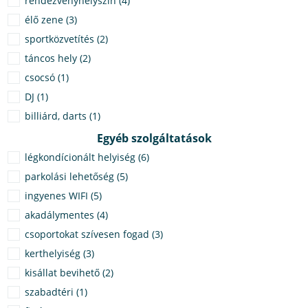
rendezvényhelyszín (4)
élő zene (3)
sportközvetítés (2)
táncos hely (2)
csocsó (1)
DJ (1)
billiárd, darts (1)
Egyéb szolgáltatások
légkondícionált helyiség (6)
parkolási lehetőség (5)
ingyenes WIFI (5)
akadálymentes (4)
csoportokat szívesen fogad (3)
kerthelyiség (3)
kisállat bevihető (2)
szabadtéri (1)