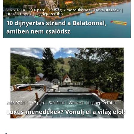
2026.07.14 |
8 perc
|
Hétvégi kimozduláshoz
|
Hová utazzak?
|
Utazási tippek
|
Legnépszerűbb
10 díjnyertes strand a Balatonnál,
amiben nem csalódsz
2026.07.21 |
7 perc
|
Szállások
|
Wellness
|
Legnépszerűbb
Luxus menedékek? Vonulj el a világ elől!