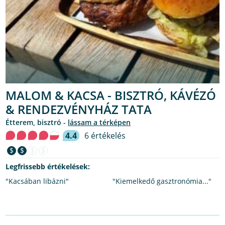
MALOM & KACSA - BISZTRÓ, KÁVÉZÓ
& RENDEZVÉNYHÁZ TATA
étterem, bisztró -
lássam a térképen
4.4
6 értékelés
$
$
$
$
Legfrissebb értékelések:
"Kacsában libázni"
"Kiemelkedő gasztronómia..."