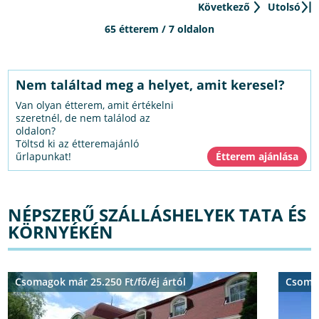
Következő
Utolsó
65 étterem / 7 oldalon
Nem találtad meg a helyet, amit keresel?
Van olyan étterem, amit értékelni
szeretnél, de nem találod az
oldalon?
Töltsd ki az étteremajánló
űrlapunkat!
NÉPSZERŰ SZÁLLÁSHELYEK TATA ÉS
KÖRNYÉKÉN
Csomagok már 25.250 Ft/fő/éj ártól
Csomag