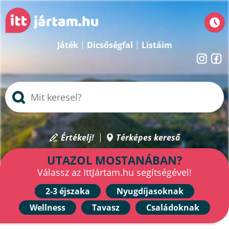
Játék
Dicsőségfal
Listáim
Értékelj!
Térképes kereső
UTAZOL MOSTANÁBAN?
Válassz az IttJártam.hu segítségével!
2-3 éjszaka
Nyugdíjasoknak
Wellness
Tavasz
Családoknak