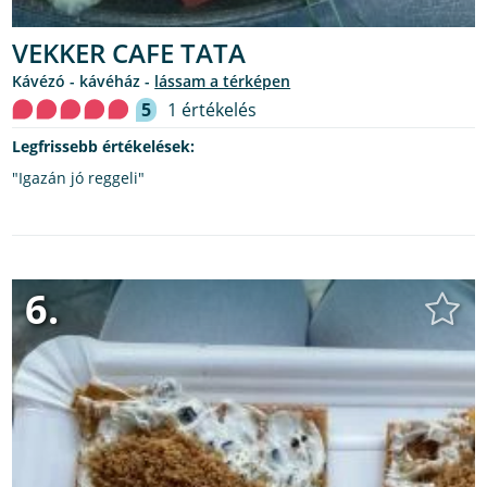
VEKKER CAFE TATA
kávézó - kávéház -
lássam a térképen
5
1 értékelés
Legfrissebb értékelések:
"Igazán jó reggeli"
6.