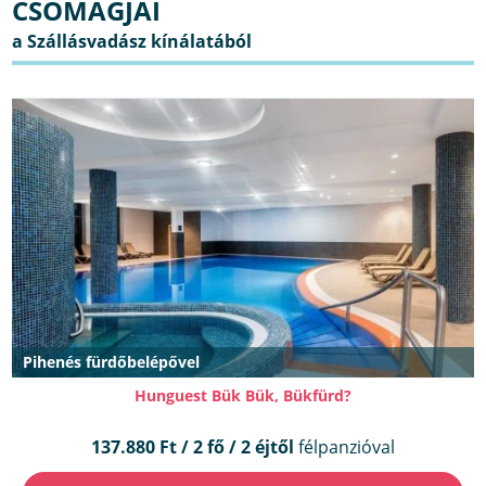
CSOMAGJAI
Pihenés fürdőbelépővel
Hunguest Bük Bük, Bükfürd?
137.880 Ft / 2 fő / 2 éjtől
félpanzióval