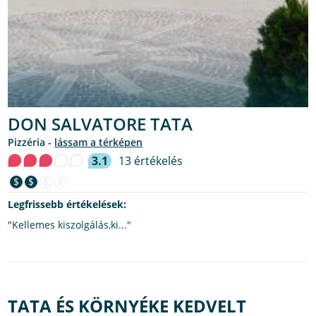
DON SALVATORE TATA
pizzéria -
lássam a térképen
3.1
13 értékelés
$
$
$
$
Legfrissebb értékelések:
"Kellemes kiszolgálás,ki..."
TATA ÉS KÖRNYÉKE KEDVELT