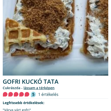
GOFRI KUCKÓ TATA
cukrászda -
lássam a térképen
5
1 értékelés
Legfrissebb értékelések:
"Várva várt gofri"