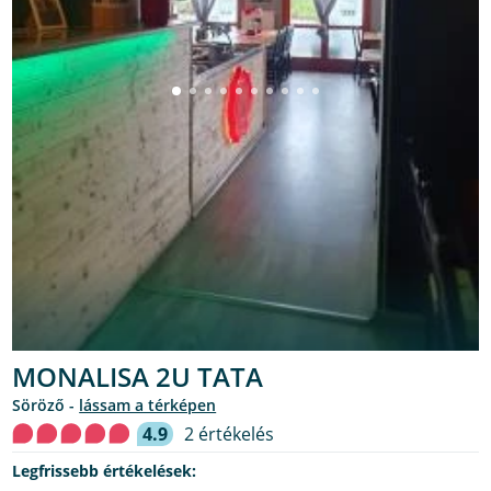
MONALISA 2U TATA
söröző -
lássam a térképen
4.9
2 értékelés
Legfrissebb értékelések: