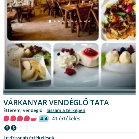
VÁRKANYAR VENDÉGLŐ TATA
étterem, vendéglő -
lássam a térképen
4.4
41 értékelés
$
$
$
$
Legfrissebb értékelések: