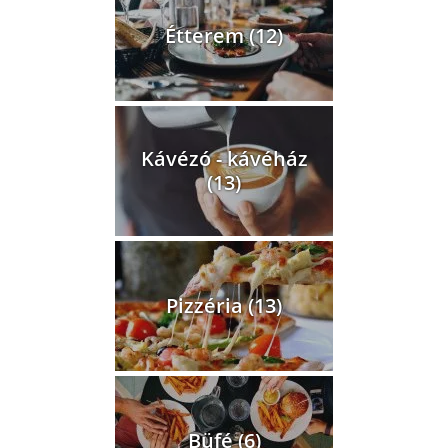
Étterem (12)
Kávézó - kávéház
(13)
Pizzéria (13)
Büfé (6)