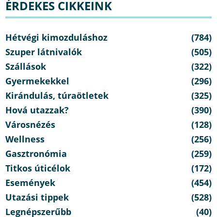
ÉRDEKES CIKKEINK
Hétvégi kimozduláshoz
(784)
Szuper látnivalók
(505)
Szállások
(322)
Gyermekekkel
(296)
Kirándulás, túraötletek
(325)
Hová utazzak?
(390)
Városnézés
(128)
Wellness
(256)
Gasztronómia
(259)
Titkos úticélok
(172)
Események
(454)
Utazási tippek
(528)
Legnépszerűbb
(40)