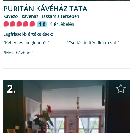
PURITÁN KÁVÉHÁZ TATA
kávézó - kávéház -
lássam a térképen
4.8
4 értékelés
Legfrissebb értékelések:
"Kellemes meglepetés"
"Csodás beltér, finom süti"
"Meseházban "
2.