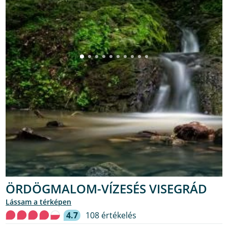
ÖRDÖGMALOM-VÍZESÉS VISEGRÁD
lássam a térképen
4.7
108 értékelés