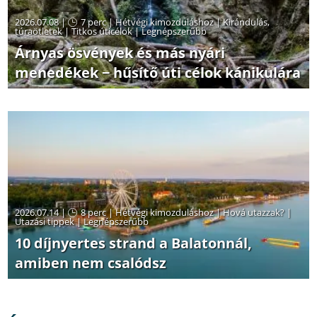
2026.07.08 |
7 perc
|
Hétvégi kimozduláshoz
|
Kirándulás,
túraötletek
|
Titkos úticélok
|
Legnépszerűbb
Árnyas ösvények és más nyári
menedékek − hűsítő úti célok kánikulára
2026.07.14 |
8 perc
|
Hétvégi kimozduláshoz
|
Hová utazzak?
|
Utazási tippek
|
Legnépszerűbb
10 díjnyertes strand a Balatonnál,
amiben nem csalódsz