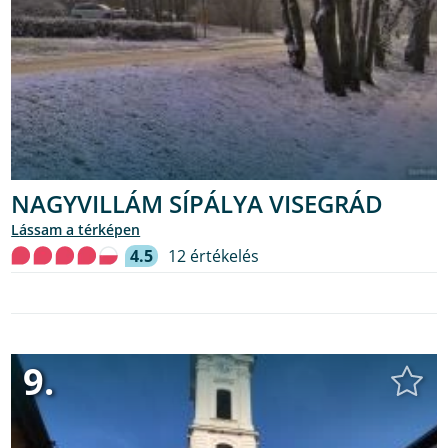
NAGYVILLÁM SÍPÁLYA VISEGRÁD
lássam a térképen
4.5
12 értékelés
9.