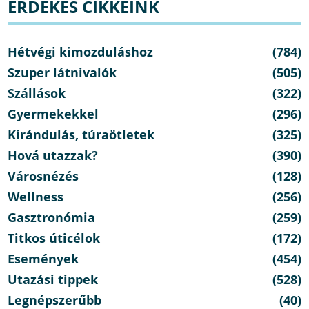
ÉRDEKES CIKKEINK
Hétvégi kimozduláshoz
(784)
Szuper látnivalók
(505)
Szállások
(322)
Gyermekekkel
(296)
Kirándulás, túraötletek
(325)
Hová utazzak?
(390)
Városnézés
(128)
Wellness
(256)
Gasztronómia
(259)
Titkos úticélok
(172)
Események
(454)
Utazási tippek
(528)
Legnépszerűbb
(40)