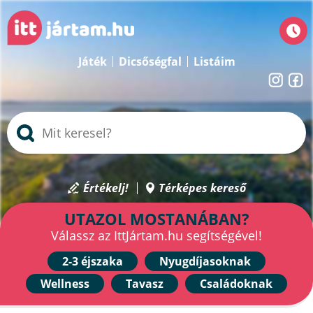
Játék
Dicsőségfal
Listáim
Értékelj!
Térképes kereső
UTAZOL MOSTANÁBAN?
Válassz az IttJártam.hu segítségével!
2-3 éjszaka
Nyugdíjasoknak
Wellness
Tavasz
Családoknak