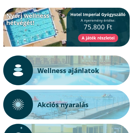
Nyerj wellness
Hotel Imperial Gyógyszálló
A nyeremény értéke:
hétvégét!
75.800 Ft
Wellness ajánlatok
Akciós nyaralás