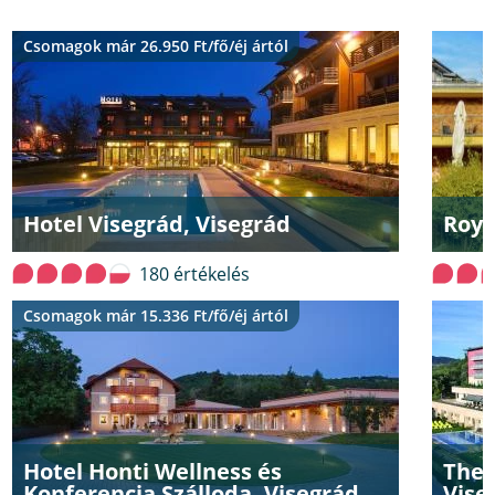
Csomagok már 26.950 Ft/fő/éj ártól
Hotel Visegrád, Visegrád
Roya
180 értékelés
Csomagok már 15.336 Ft/fő/éj ártól
Hotel Honti Wellness és
Ther
Konferencia Szálloda, Visegrád
Vise