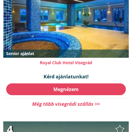
Senior ajánlat
Royal Club Hotel Visegrád
Kérd ajánlatunkat!
Megnézem
Még több visegrádi szállás >>
4.