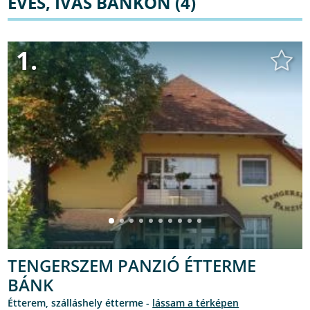
EVÉS, IVÁS BÁNKON (4)
1.
TENGERSZEM PANZIÓ ÉTTERME
BÁNK
étterem, szálláshely étterme -
lássam a térképen