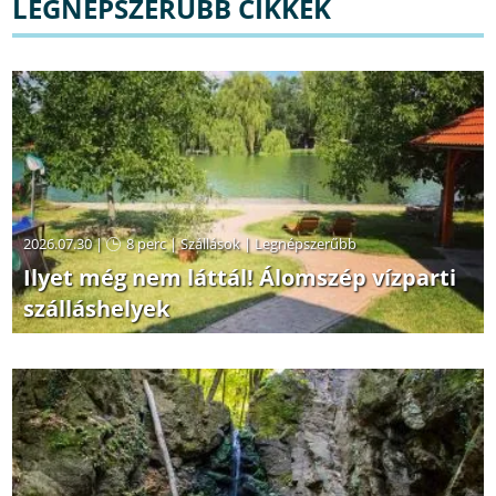
LEGNÉPSZERŰBB CIKKEK
2026.07.30 |
8 perc
|
Szállások
|
Legnépszerűbb
Ilyet még nem láttál! Álomszép vízparti
szálláshelyek