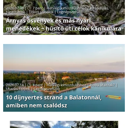
2026.07.08 |
7 perc
|
Hétvégi kimozduláshoz
|
Kirándulás,
túraötletek
|
Titkos úticélok
|
Legnépszerűbb
Árnyas ösvények és más nyári
menedékek − hűsítő úti célok kánikulára
2026.07.14 |
8 perc
|
Hétvégi kimozduláshoz
|
Hová utazzak?
|
Utazási tippek
|
Legnépszerűbb
10 díjnyertes strand a Balatonnál,
amiben nem csalódsz