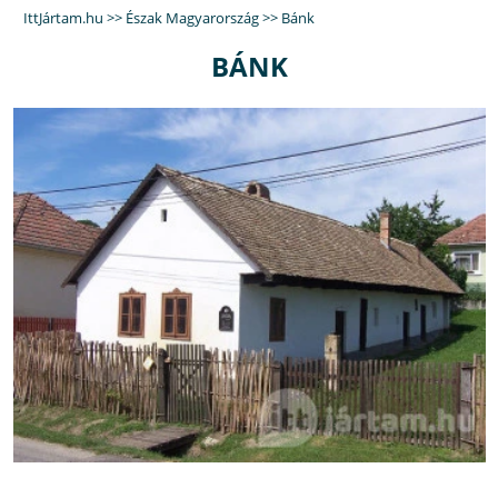
IttJártam.hu
>>
Észak Magyarország
>>
Bánk
BÁNK