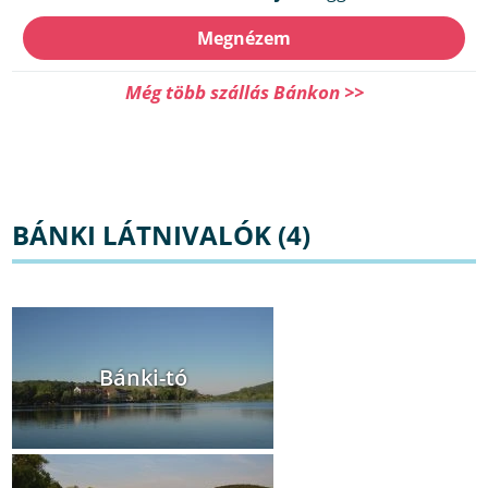
Megnézem
Még több szállás Bánkon >>
BÁNKI LÁTNIVALÓK (4)
Bánki-tó