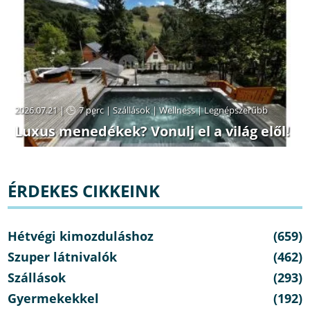
2026.07.21 |
7 perc
|
Szállások
|
Wellness
|
Legnépszerűbb
Luxus menedékek? Vonulj el a világ elől!
ÉRDEKES CIKKEINK
Hétvégi kimozduláshoz
(659)
Szuper látnivalók
(462)
Szállások
(293)
Gyermekekkel
(192)