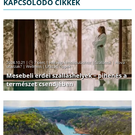
KAPCSOLÓDÓ CIKKEK
2024.10.21 |
7 perc
|
Hétvégi kimozduláshoz
|
Szállások
|
Hová
utazzak?
|
Wellness
|
Utazási tippek
Mesebeli erdei szálláshelyek – pihenés a
természet csendjében