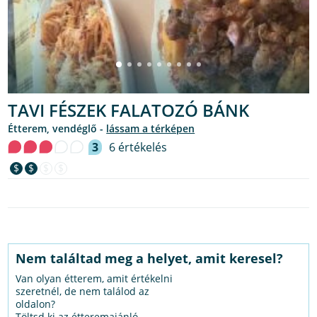
TAVI FÉSZEK FALATOZÓ BÁNK
étterem, vendéglő -
lássam a térképen
3
6 értékelés
$
$
$
$
Nem találtad meg a helyet, amit keresel?
Van olyan étterem, amit értékelni
szeretnél, de nem találod az
oldalon?
Töltsd ki az étteremajánló