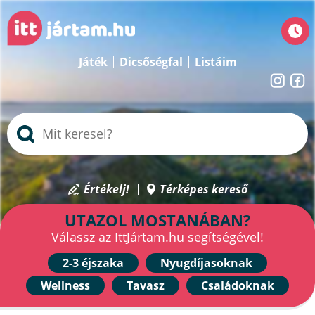
Játék
Dicsőségfal
Listáim
Értékelj!
Térképes kereső
UTAZOL MOSTANÁBAN?
Válassz az IttJártam.hu segítségével!
2-3 éjszaka
Nyugdíjasoknak
Wellness
Tavasz
Családoknak