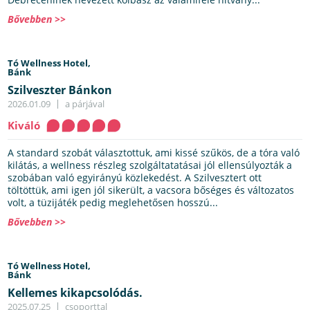
Bővebben >>
Tó Wellness Hotel,
Bánk
Szilveszter Bánkon
2026.01.09
a párjával
Kiváló
A standard szobát választottuk, ami kissé szűkös, de a tóra való
kilátás, a wellness részleg szolgáltatatásai jól ellensúlyozták a
szobában való egyirányú közlekedést. A Szilvesztert ott
töltöttük, ami igen jól sikerült, a vacsora bőséges és változatos
volt, a tüzijáték pedig meglehetősen hosszú...
Bővebben >>
Tó Wellness Hotel,
Bánk
Kellemes kikapcsolódás.
2025.07.25
csoporttal