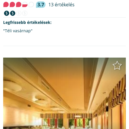
3.7
13 értékelés
$
$
$
$
Legfrissebb értékelések:
"Téli vasárnap"