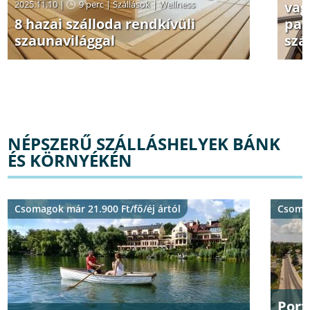
2025.11.10 |
9 perc
|
Szállások
|
Wellness
vag
8 hazai szálloda rendkívüli
pan
szaunavilággal
szá
NÉPSZERŰ SZÁLLÁSHELYEK BÁNK
ÉS KÖRNYÉKÉN
Csomagok már 21.900 Ft/fő/éj ártól
Csomag
Port