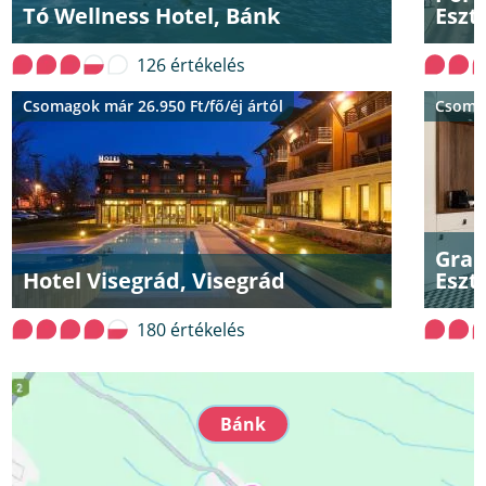
Tó Wellness Hotel, Bánk
Eszt
126 értékelés
Csomagok már 26.950 Ft/fő/éj ártól
Csomag
Gran
Hotel Visegrád, Visegrád
Eszt
180 értékelés
Bánk