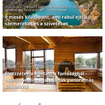
2022.05.21 |
8 perc
|
Hétvégi kimozduláshoz
|
Kirándulás,
túraötletek
|
Hová utazzak?
|
Utazási tippek
9 mesés kilátópont, ami rabul ejti a
szemeteket és a szíveteket
2022.01.20 |
7 perc
|
Hétvégi kimozduláshoz
|
Szállások
|
Hová
utazzak?
|
Wellness
|
Utazási tippek
Élvezzétek a kilátást a forróságból -
csábító wellness szállodák panorámás
szaunával