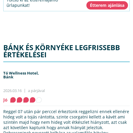
űrlapunkat!
BÁNK ÉS KÖRNYÉKE LEGFRISSEBB
ÉRTÉKELÉSEI
Tó Wellness Hotel,
Bánk
2026.03.16
a párjával
Jó
Reggel 07 után pár perccel érkeztünk reggelizni ennek ellenére
hideg volt a tojás rántotta, szinte csorgatni kellett a kávét ami
szintén majd hogy nem hideg volt étkészlet hiányzott, azt csak
azt követően kaptunk hogy annak hiányát jeleztük.
Debreceninek nevezett kolbász az valamiféle hitvány...