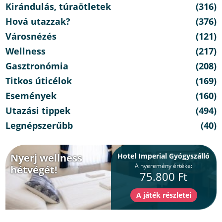
Kirándulás, túraötletek
(316)
Hová utazzak?
(376)
Városnézés
(121)
Wellness
(217)
Gasztronómia
(208)
Titkos úticélok
(169)
Események
(160)
Utazási tippek
(494)
Legnépszerűbb
(40)
Nyerj wellness
Hotel Imperial Gyógyszálló
A nyeremény értéke:
hétvégét!
75.800 Ft