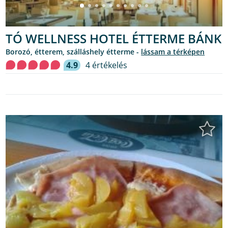
TÓ WELLNESS HOTEL ÉTTERME BÁNK
borozó, étterem, szálláshely étterme -
lássam a térképen
4.9
4 értékelés