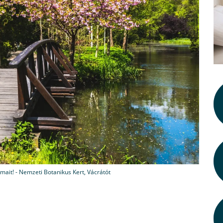
mait! - Nemzeti Botanikus Kert, Vácrátót