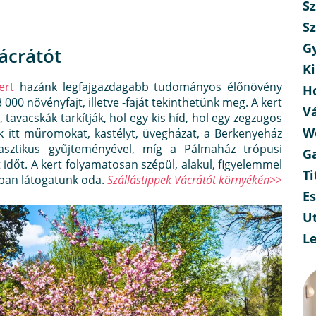
Sz
Sz
G
ácrátót
Ki
ert
hazánk legfajgazdagabb tudományos élőnövény
H
000 növényfajt, illetve -faját tekinthetünk meg. A kert
V
 tavacskák tarkítják, hol egy kis híd, hol egy zegzugos
W
 itt műromokat, kastélyt, üvegházat, a Berkenyeház
antasztikus gyűjteményével, míg a Pálmaház trópusi
G
t időt. A kert folyamatosan szépül, alakul, figyelemmel
Ti
kban látogatunk oda.
Szállástippek Vácrátót környékén>>
E
Ut
L