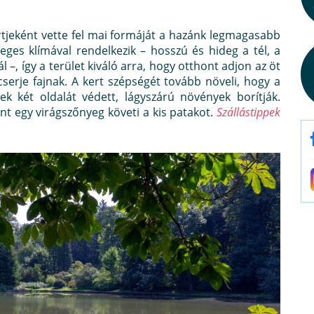
tjeként vette fel mai formáját a hazánk legmagasabb
leges klímával rendelkezik – hosszú és hideg a tél, a
–, így a terület kiváló arra, hogy otthont adjon az öt
serje fajnak. A kert szépségét tovább növeli, hogy a
k két oldalát védett, lágyszárú növények borítják.
t egy virágszőnyeg követi a kis patakot.
Szállástippek