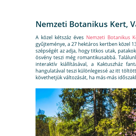
Nemzeti Botanikus Kert, V
A közel kétszáz éves
Nemzeti Botanikus K
gyűjteménye, a 27 hektáros kertben közel 13 
szépségét az adja, hogy titkos utak, patakok,
ösvény teszi még romantikusabbá. Találunk
interaktív kiállításával, a Kaktuszház f
hangulatával teszi különlegessé az itt töltöt
követhetjük változását, ha más-más idősza