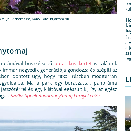
tr
kü
! - Jeli Arborétum, Kám/ Fotó: ittjartam.hu
Ho
ki
le
Ér
a 
a 
nytomaj
sz
le
anorámával büszkélkedő
botanikus kertet
is találunk
k immár negyedik generációja gondozza és szépíti az
kben döntött úgy, hogy ritka, részben mediterrán
L
hegyoldalba. Ma a park egy borászattal, panoráma
átszótérrel és egy kilátóval egészült ki, így az egész
ogat.
Szállástippek Badacsonytomaj környékén>>
2
u