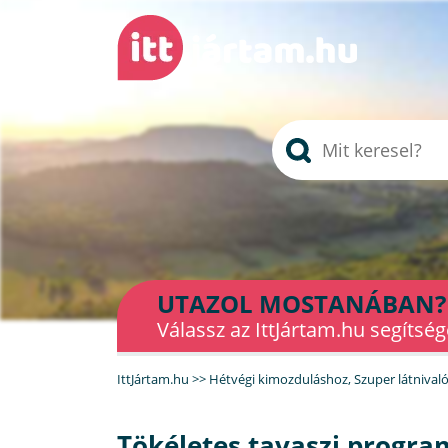
UTAZOL MOSTANÁBAN?
Válassz az IttJártam.hu segítség
IttJártam.hu
>>
Hétvégi kimozduláshoz
,
Szuper látnival
Tökéletes tavaszi progra