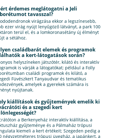
ért érdemes meglátogatni a Jeli
borétumot tavasszal?
rododendronok virágzása ekkor a legszínesebb,
bb ezer virág nyújt lenyűgöző látványt, a park 100
ktáron terül el, és a lomkoronasétány új élményt
újt a sétához.
lyen családbarát elemek és programok
lálhatók a kert-látogatások során?
zonyos helyszíneken játszótér, kilátó és interaktív
ogramok is várják a látogatókat; például a Folly
borétumban családi programok és kilátó, a
egedi Füvészkert Tanyaudvar és tematikus
ndezvények, amelyek a gyerekek számára is
ményt nyújtanak.
ly kiállítások és gyűjtemények emelik ki
vácrátóti és a szegedi kert
lönlegességét?
crátóton a Berkenyeház interaktív kiállítása, a
ktuszház gyűjteménye és a Pálmaház trópusi
ngulata kiemeli a kert értékeit; Szegeden pedig a
0 négyzetméteres trópusi üvegház, a japánkert, a