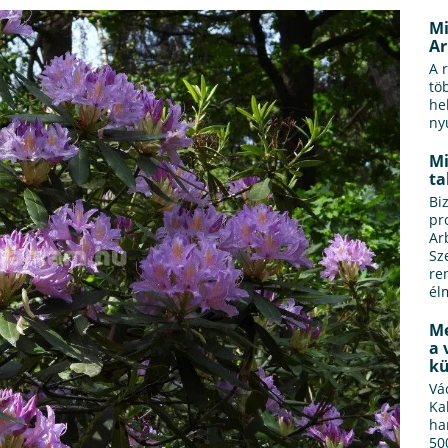
Mi
Ar
A 
tö
he
ny
Mi
ta
Bi
pr
Ar
Sz
re
él
Me
a 
kü
Vá
Ka
ha
50