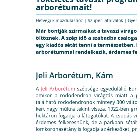
arborétumait!
Hétvégi kimozduláshoz
|
Szuper látnivalók
|
Gye
Már bontják szirmaikat a tavaszi virágo
öltöznek. A szép idő a szabadba csalog
egy kiadós sétát tenni a természetben.
arborétummal rendelkezik, érdemes fe
Jeli Arborétum, Kám
A
Jeli Arborétum
szépsége egyedülálló Eur
amikor a rododendron virágzás miatt a p
található rododendronok mintegy 300 változ
kert nagy múltra tekint vissza, 1922-ben gr
hektáron fogadja a látogatókat. A csodás vi
érdemes felkeresnünk, de a parkban sétálv
lomkoronasétány is fogadja az érkezőket, pró