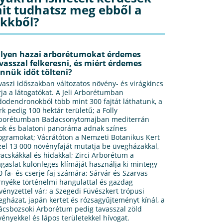
it tudhatsz meg ebből a
ikkből?
lyen hazai arborétumokat érdemes
vasszal felkeresni, és miért érdemes
nnük időt tölteni?
vaszi időszakban változatos növény- és virágkincs
rja a látogatókat. A Jeli Arborétumban
dodendronokból több mint 300 fajtát láthatunk, a
rk pedig 100 hektár területű; a Folly
borétumban Badacsonytomajban mediterrán
jok és balatoni panoráma adnak színes
ogramokat; Vácrátóton a Nemzeti Botanikus Kert
zel 13 000 növényfaját mutatja be üvegházakkal,
vacskákkal és hidakkal; Zirci Arborétum a
gaslat különleges klímáját használja ki mintegy
0 fa- és cserje faj számára; Sárvár és Szarvas
rnyéke történelmi hangulattal és gazdag
vényzettel vár; a Szegedi Füvészkert trópusi
egházat, japán kertet és rózsagyűjteményt kínál, a
ácsbozsoki Arborétum pedig tavasszal zöld
vényekkel és lápos területekkel hívogat.