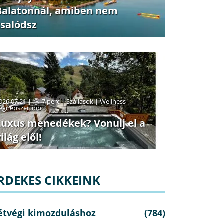
Balatonnál, amiben nem
csalódsz
026.07.21 |
7 perc
|
Szállások
|
Wellness
|
egnépszerűbb
Luxus menedékek? Vonulj el a
ilág elől!
RDEKES CIKKEINK
étvégi kimozduláshoz
(784)