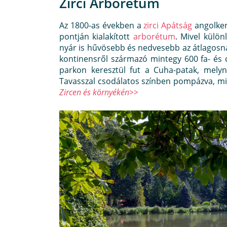
Zirci Arborétum
Az 1800-as években a
zirci Apátság
angolker
pontján kialakított
arborétum
. Mivel külön
nyár is hűvösebb és nedvesebb az átlagosnál 
kontinensről származó mintegy 600 fa- és c
parkon keresztül fut a Cuha-patak, melyne
Tavasszal csodálatos színben pompázva, min
Zircen és környékén>>