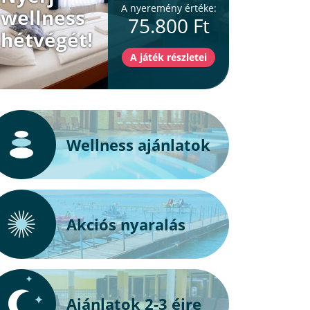
A nyeremény értéke:
wellness
75.800 Ft
hétvégét!
Wellness ajánlatok
Akciós nyaralás
Ajánlatok 2-3 éjre