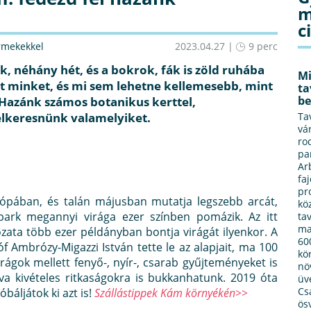
m
c
rmekekkel
2023.04.27 |
9 perc
k, néhány hét, és a bokrok, fák is zöld ruhába
Mi
at minket, és mi sem lehetne kellemesebb, mint
ta
be
 Hazánk számos botanikus kerttel,
lkeresnünk valamelyiket.
Ta
vá
ro
pa
Ar
fa
pr
ópában, és talán májusban mutatja legszebb arcát,
kö
ark megannyi virága ezer színben pomázik. Az itt
ta
ma
ata több ezer példányban bontja virágát ilyenkor. A
60
óf Ambrózy-Migazzi István tette le az alapjait, ma 100
kö
rágok mellett fenyő-, nyír-, csarab gyűjteményeket is
nö
a kivételes ritkaságokra is bukkanhatunk. 2019 óta
üv
Cs
báljátok ki azt is!
Szállástippek Kám környékén>>
ös