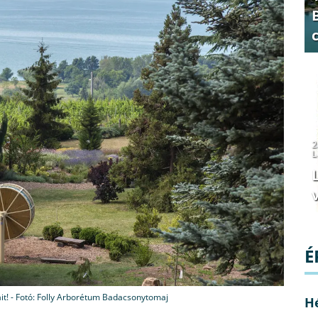
2
L
v
É
t! - Fotó: Folly Arborétum Badacsonytomaj
H