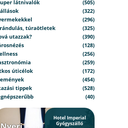
uper látnivalók
(505)
állások
(322)
yermekekkel
(296)
rándulás, túraötletek
(325)
ová utazzak?
(390)
árosnézés
(128)
ellness
(256)
asztronómia
(259)
tkos úticélok
(172)
semények
(454)
azási tippek
(528)
egnépszerűbb
(40)
Hotel Imperial
Gyógyszálló
Nyerj