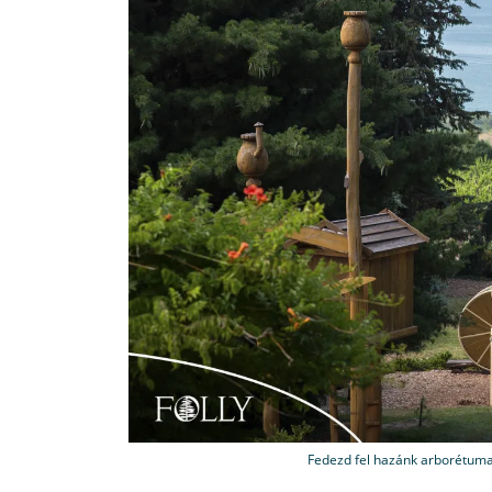
Fedezd fel hazánk arborétumai