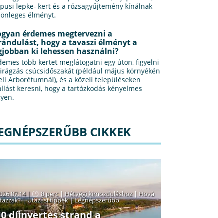
ópusi lepke- kert és a rózsagyűjtemény kínálnak
lönleges élményt.
gyan érdemes megtervezni a
rándulást, hogy a tavaszi élményt a
gjobban ki lehessen használni?
demes több kertet meglátogatni egy úton, figyelni
virágzás csúcsidőszakát (például május környékén
Jeli Arborétumnál), és a közeli településeken
állást keresni, hogy a tartózkodás kényelmes
gyen.
EGNÉPSZERŰBB CIKKEK
026.07.14 |
8 perc
|
Hétvégi kimozduláshoz
|
Hová
tazzak?
|
Utazási tippek
|
Legnépszerűbb
10 díjnyertes strand a