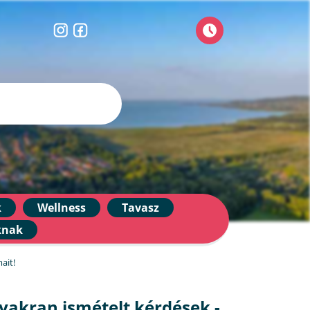
k
Wellness
Tavasz
knak
ait!
yakran ismételt kérdések -