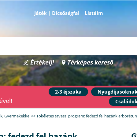
Játék
Dicsőségfal
Listáim
Értékelj!
Térképes kereső
2-3 éjszaka
Nyugdíjasokna
ével!
Családo
ók
,
Gyermekekkel
>>
Tökéletes tavaszi program: fedezd fel hazánk arborétum
m: fedezd fel hazánk
G