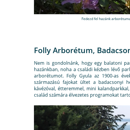
Fedezd fel hazánk arborétumait
Folly Arborétum, Badacso
Nem is gondolnánk, hogy egy balatoni p
hazánkban, noha a családi kézben lévő par
arborétumot. Folly Gyula az 1900-as éve
származású fajokat ültet a badacsonyi 
kávézóval, étteremmel, mini kalandparkkal, j
család számára élvezetes programokat tart