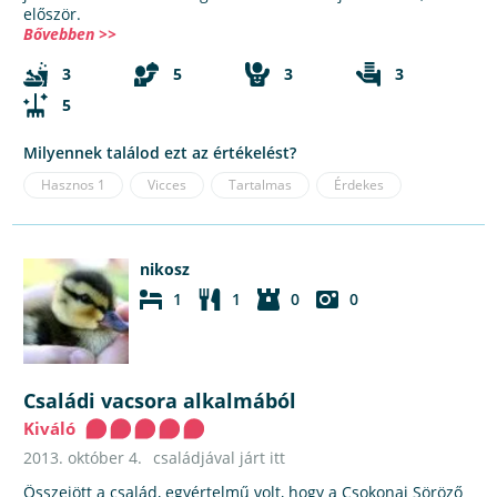
először.
Bővebben >>
3
5
3
3
5
Milyennek találod ezt az értékelést?
Hasznos
1
Vicces
Tartalmas
Érdekes
nikosz
1
1
0
0
Családi vacsora alkalmából
Kiváló
2013. október 4.
családjával járt itt
Összejött a család, egyértelmű volt, hogy a Csokonai Söröző