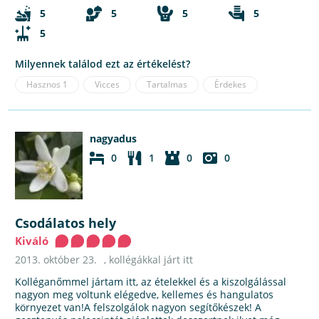
5
5
5
5
5
Milyennek találod ezt az értékelést?
Hasznos
1
Vicces
Tartalmas
Érdekes
nagyadus
0
1
0
0
Csodálatos hely
Kiváló
2013. október 23.
, kollégákkal járt itt
Kolléganőmmel jártam itt, az ételekkel és a kiszolgálással
nagyon meg voltunk elégedve, kellemes és hangulatos
környezet van!A felszolgálok nagyon segítőkészek! A