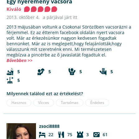
Egy nyeremény vacsora
Kiváló
2013. október 4.
a párjával járt itt
2013 májusában voltunk a Csokonai Sörözőben vacsorázni a
férjemmel. Ez az étterem facebook oldalán nyert vacsora
volt. Már az érkezésünkor nagyon kedvesen fogadtak
bennünket. Már az is meglepett,hogy felajánlották,hogy
válasszunk mit szeretnénk enni. Mi természetesen
megbízva a pincérbe az ő javaslatát fogadtuk el.
Bővebben >>
5
5
5
5
5
Milyennek találod ezt az értékelést?
Hasznos
Vicces
Tartalmas
Érdekes
zsoci8888
22
75
3
61