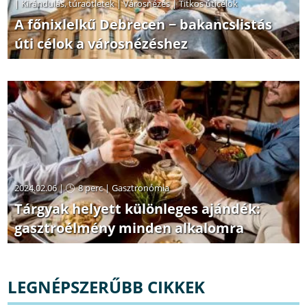
|
Kirándulás, túraötletek
|
Városnézés
|
Titkos úticélok
A főnixlelkű Debrecen − bakancslistás
úti célok a városnézéshez
2024.02.06 |
8 perc
|
Gasztronómia
Tárgyak helyett különleges ajándék:
gasztroélmény minden alkalomra
LEGNÉPSZERŰBB CIKKEK