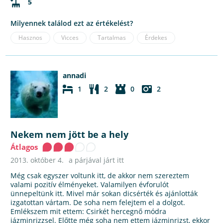
5
Milyennek találod ezt az értékelést?
Hasznos
Vicces
Tartalmas
Érdekes
annadi
1
2
0
2
Nekem nem jött be a hely
Átlagos
2013. október 4.
a párjával járt itt
Még csak egyszer voltunk itt, de akkor nem szereztem
valami pozitív élményeket. Valamilyen évforulót
ünnepeltünk itt. Mivel már sokan dicsérték és ajánlották
izgatottan vártam. De soha nem felejtem el a dolgot.
Emlékszem mit ettem: Csirkét hercegnő módra
jázminrizzsel. Előtte még soha nem ettem jázminrizst, ekkor