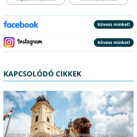
KAPCSOLÓDÓ CIKKEK
2025.08.04 |
7 perc
|
Hétvégi kimozduláshoz
|
Szuper látnivalók