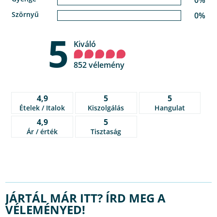
Szörnyű
0%
5
Kiváló
852 vélemény
4,9
5
5
Ételek / Italok
Kiszolgálás
Hangulat
4,9
5
Ár / érték
Tisztaság
JÁRTÁL MÁR ITT? ÍRD MEG A
VÉLEMÉNYED!