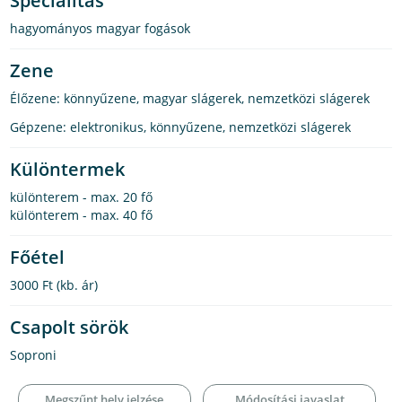
Specialitás
hagyományos magyar fogások
Zene
Élőzene: könnyűzene, magyar slágerek, nemzetközi slágerek
Gépzene: elektronikus, könnyűzene, nemzetközi slágerek
Különtermek
különterem - max. 20 fő
különterem - max. 40 fő
Főétel
3000 Ft
(kb. ár)
Csapolt sörök
Soproni
Megszűnt hely jelzése
Módosítási javaslat