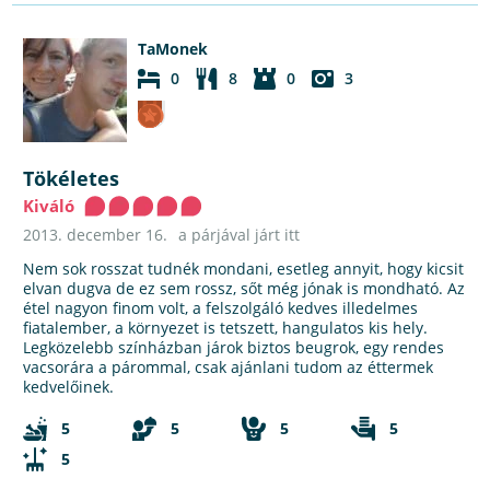
TaMonek
0
8
0
3
Tökéletes
Kiváló
2013. december 16.
a párjával járt itt
Nem sok rosszat tudnék mondani, esetleg annyit, hogy kicsit
elvan dugva de ez sem rossz, sőt még jónak is mondható. Az
étel nagyon finom volt, a felszolgáló kedves illedelmes
fiatalember, a környezet is tetszett, hangulatos kis hely.
Legközelebb színházban járok biztos beugrok, egy rendes
vacsorára a párommal, csak ajánlani tudom az éttermek
kedvelőinek.
5
5
5
5
5