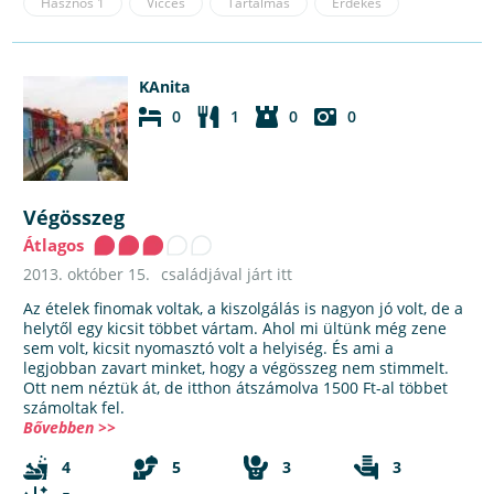
Hasznos
1
Vicces
Tartalmas
Érdekes
KAnita
0
1
0
0
Végösszeg
Átlagos
2013. október 15.
családjával járt itt
Az ételek finomak voltak, a kiszolgálás is nagyon jó volt, de a
helytől egy kicsit többet vártam. Ahol mi ültünk még zene
sem volt, kicsit nyomasztó volt a helyiség. És ami a
legjobban zavart minket, hogy a végösszeg nem stimmelt.
Ott nem néztük át, de itthon átszámolva 1500 Ft-al többet
számoltak fel.
Bővebben >>
4
5
3
3