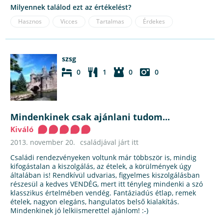
Milyennek találod ezt az értékelést?
Hasznos
Vicces
Tartalmas
Érdekes
szsg
0
1
0
0
Mindenkinek csak ajánlani tudom...
Kiváló
2013. november 20.
családjával járt itt
Családi rendezvényeken voltunk már többször is, mindig
kifogástalan a kiszolgálás, az ételek, a körülmények úgy
általában is! Rendkívül udvarias, figyelmes kiszolgálásban
részesül a kedves VENDÉG, mert itt tényleg mindenki a szó
klasszikus értelmében vendég. Fantáziadús étlap, remek
ételek, nagyon elegáns, hangulatos belső kialakítás.
Mindenkinek jó lelkiismerettel ajánlom! :-)