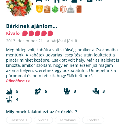
Bárkinek ajánlom...
Kiváló
2013. december 21.
a párjával járt itt
Még hideg volt, kabátra volt szükség, amikor a Csokonaiba
mentünk. A kabátok udvarias lesegítése után leültetett a
pincér minket középre. Csak ott volt hely. Már az italokat is
kihozta, amikor szóltam, hogy én nem érzem jól magam
azon a helyen, szeretnék egy boxba átülni. Ünnepelünk a
párommal és nem tetszik, hogy "körbeülnek".
Bővebben >>
5
5
3
3
4
Milyennek találod ezt az értékelést?
Hasznos
1
Vicces
Tartalmas
Érdekes