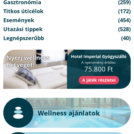
Gasztronómia
(259)
Titkos úticélok
(172)
Események
(454)
Utazási tippek
(528)
Legnépszerűbb
(40)
Nyerj wellness
Hotel Imperial Gyógyszálló
A nyeremény értéke:
hétvégét!
75.800 Ft
Wellness ajánlatok