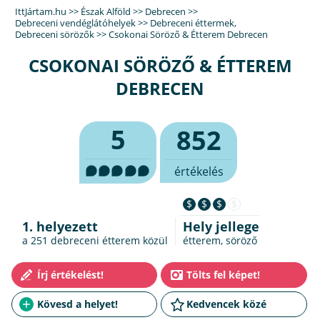
IttJártam.hu
>>
Észak Alföld
>>
Debrecen
>>
Debreceni vendéglátóhelyek
>>
Debreceni éttermek
,
Debreceni sörözők
>>
Csokonai Söröző & Étterem Debrecen
CSOKONAI SÖRÖZŐ & ÉTTEREM
DEBRECEN
5
852
értékelés
$
$
$
$
1. helyezett
Hely jellege
a 251
debreceni étterem
közül
étterem, söröző