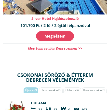
Silver Hotel Hajdúszoboszló
101.700 Ft / 2 fő / 2 éjtől
félpanzióval
Megnézem
Még több szállás Debrecenben >>
CSOKONAI SÖRÖZŐ & ÉTTEREM
DEBRECEN VÉLEMÉNYEK
Újak elől
Hasznosak elől
Jobbak elől
Rosszabbak elől
HULAMA
31
43
0
103