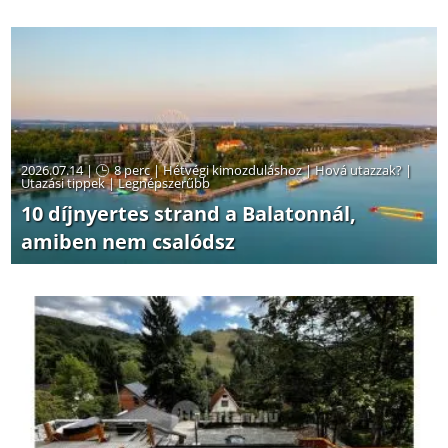
2026.07.14 |
8 perc
|
Hétvégi kimozduláshoz
|
Hová utazzak?
|
Utazási tippek
|
Legnépszerűbb
10 díjnyertes strand a Balatonnál,
amiben nem csalódsz