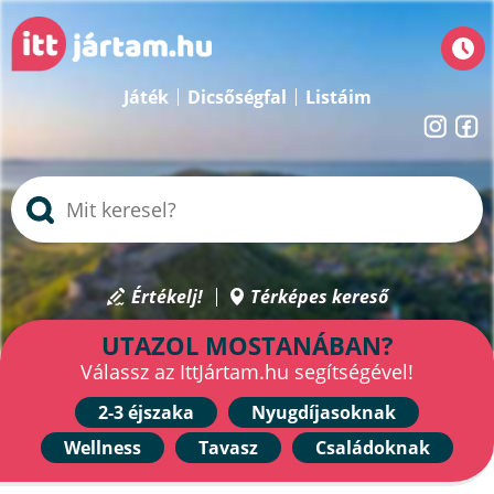
Játék
Dicsőségfal
Listáim
Értékelj!
Térképes kereső
UTAZOL MOSTANÁBAN?
Válassz az IttJártam.hu segítségével!
2-3 éjszaka
Nyugdíjasoknak
Wellness
Tavasz
Családoknak