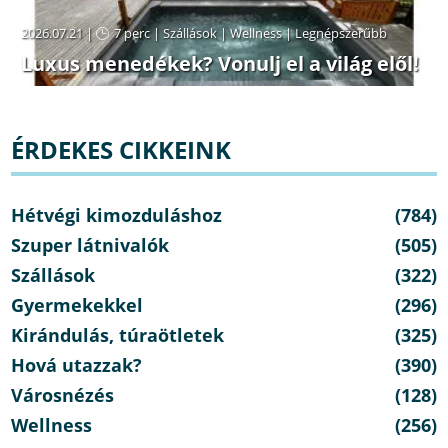
2026.07.21 |
7 perc
|
Szállások
|
Wellness
|
Legnépszerűbb
Luxus menedékek? Vonulj el a világ elől!
ÉRDEKES CIKKEINK
Hétvégi kimozduláshoz
(784)
Szuper látnivalók
(505)
Szállások
(322)
Gyermekekkel
(296)
Kirándulás, túraötletek
(325)
Hová utazzak?
(390)
Városnézés
(128)
Wellness
(256)