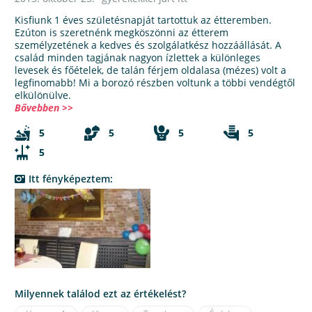
Kisfiunk 1 éves születésnapját tartottuk az étteremben.
Ezúton is szeretnénk megköszönni az étterem
személyzetének a kedves és szolgálatkész hozzáállását. A
család minden tagjának nagyon ízlettek a különleges
levesek és főételek, de talán férjem oldalasa (mézes) volt a
legfinomabb! Mi a borozó részben voltunk a többi vendégtől
elkülönülve.
Bővebben >>
5
5
5
5
5
Itt fényképeztem:
Milyennek találod ezt az értékelést?