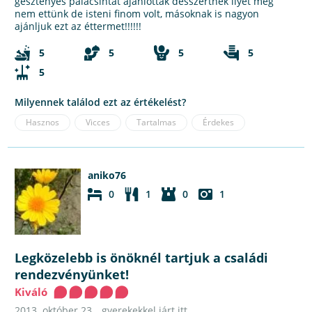
gesztenyés palacsintát ajánlottak desszertnek ilyet még
nem ettünk de isteni finom volt, másoknak is nagyon
ajánljuk ezt az éttermet!!!!!!
5
5
5
5
5
Milyennek találod ezt az értékelést?
Hasznos
Vicces
Tartalmas
Érdekes
aniko76
0
1
0
1
Legközelebb is önöknél tartjuk a családi
rendezvényünket!
Kiváló
2013. október 23.
gyerekekkel járt itt