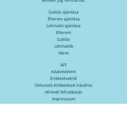
Minden jog fenntartva.
Szállás ajánlása
Étterem ajánlása
Látnivaló ajánlása
Étterem
Szállás
Látnivalók
Város
ÁFF
Adatvédelem
Értékelésekről
Útmutató értékelések írásához
Hírlevél feliratkozás
Impresszum