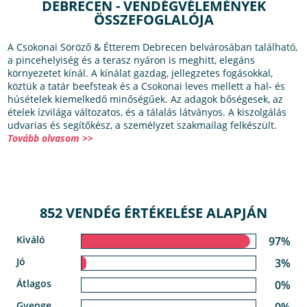
DEBRECEN - VENDÉGVÉLEMÉNYEK
ÖSSZEFOGLALÓJA
A Csokonai Söröző & Étterem Debrecen belvárosában található,
a pincehelyiség és a terasz nyáron is meghitt, elegáns
környezetet kínál. A kínálat gazdag, jellegzetes fogásokkal,
köztük a tatár beefsteak és a Csokonai leves mellett a hal- és
húsételek kiemelkedő minőségűek. Az adagok bőségesek, az
ételek ízvilága változatos, és a tálalás látványos. A kiszolgálás
udvarias és segítőkész, a személyzet szakmailag felkészült.
Tovább olvasom >>
852 VENDÉG ÉRTÉKELÉSE ALAPJÁN
Kiváló
97%
Jó
3%
Átlagos
0%
Gyenge
0%