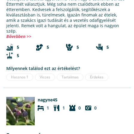
Éttermét választjuk. Még soha nem csalódtunk ebben az
étteremben. Kedvesek a felszolgálók, segítőkészek a
kiválasztásban is, türelmesek. Igazán finomak az ételek,
amik a szakács igazi tudását és a vezetés odafigyelését
jelenti. Remek volt a hangulat, az épület maga is nagyon
szép.
Bővebben >>
5
5
5
5
5
Milyennek találod ezt az értékelést?
Hasznos
1
Vicces
Tartalmas
Érdekes
nagyne45
1
1
0
0