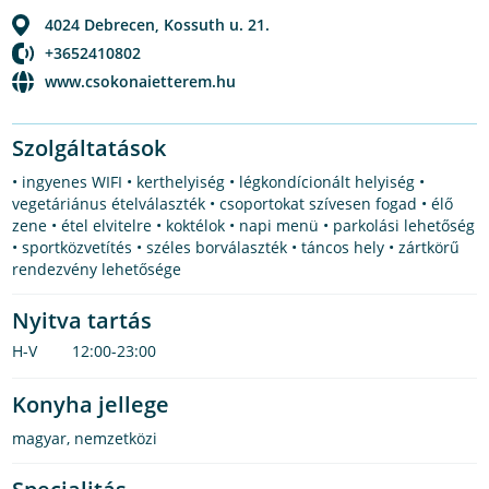
4024
Debrecen
,
Kossuth u. 21.
+3652410802
www.csokonaietterem.hu
Szolgáltatások
• ingyenes WIFI • kerthelyiség • légkondícionált helyiség •
vegetáriánus ételválaszték • csoportokat szívesen fogad • élő
zene • étel elvitelre • koktélok • napi menü • parkolási lehetőség
• sportközvetítés • széles borválaszték • táncos hely • zártkörű
rendezvény lehetősége
Nyitva tartás
H-V
12:00-23:00
Konyha jellege
magyar
,
nemzetközi