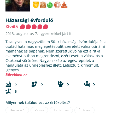
Házassági évforduló
Kiváló
2013. augusztus 7.
gyerekekkel járt itt
Tavaly volt a nagyszüleim 50-ik házassági évfordulója és a
család hatalmas meglepetésbulit szeretett volna csinálni
mamának és papának. Nem szerettük volna ezt a ritka
eseményt otthon megrendezni, ezért esett a választás a
Csokonai sörözőre. Nagyon szép az egész épület, a
hangulata az ünnepléshez illett. Letisztult, kifinomult,
igényes.
Bővebben >>
5
5
5
5
5
Milyennek találod ezt az értékelést?
Hasznos
1
Vicces
Tartalmas
Érdekes