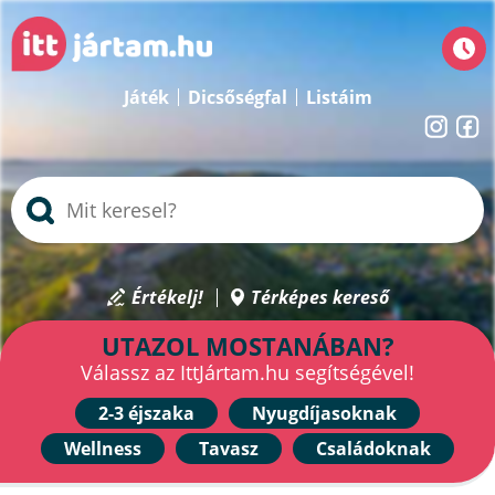
Játék
Dicsőségfal
Listáim
Értékelj!
Térképes kereső
UTAZOL MOSTANÁBAN?
Válassz az IttJártam.hu segítségével!
2-3 éjszaka
Nyugdíjasoknak
Wellness
Tavasz
Családoknak