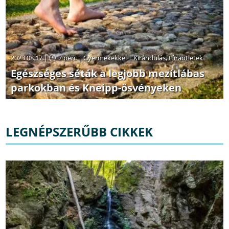
2023.08.17 |
7 perc
|
Gyermekekkel
|
Kirándulás, túraötletek
Egészséges séták a legjobb mezítlábas
parkokban és Kneipp-ösvényeken
LEGNÉPSZERŰBB CIKKEK