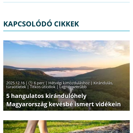
KAPCSOLÓDÓ CIKKEK
2025.12.16 |
6 perc
|
Hétvégi kimozduláshoz
|
Kirándulás,
túraötletek
|
Titkos úticélok
|
Legnépszerűbb
5 hangulatos kirándulóhely
Magyarország kevésbé ismert vidékein