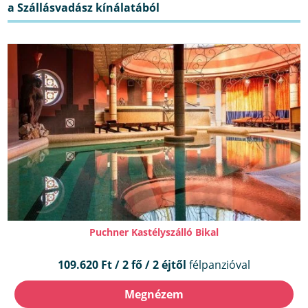
Puchner Kastélyszálló Bikal
109.620 Ft / 2 fő / 2 éjtől
félpanzióval
Megnézem