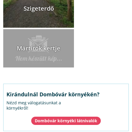
Szigeterdő
Mártírok kertje
Kirándulnál Dombóvár környékén?
Nézd meg válogatásunkat a
környékről!
Dombóvár környéki látnivalók