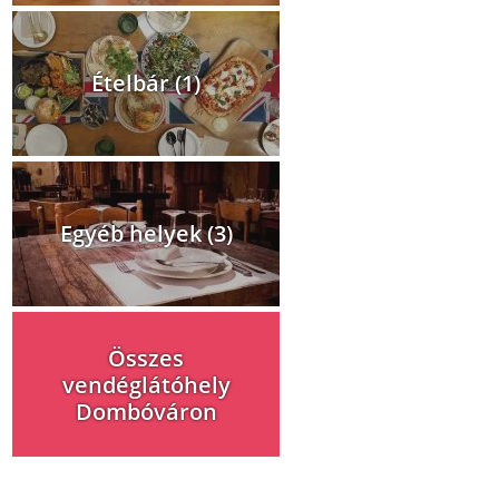
Ételbár (1)
Egyéb helyek (3)
Összes
vendéglátóhely
Dombóváron