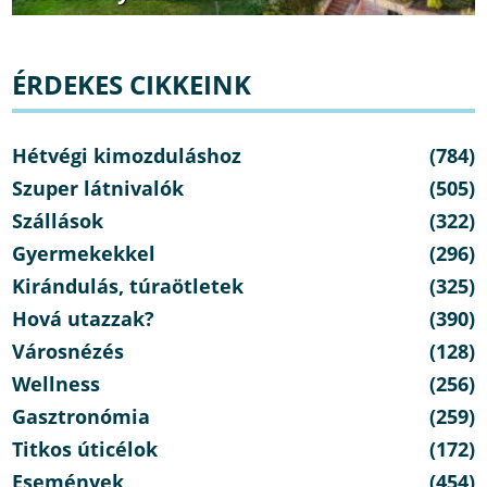
ÉRDEKES CIKKEINK
Hétvégi kimozduláshoz
(784)
Szuper látnivalók
(505)
Szállások
(322)
Gyermekekkel
(296)
Kirándulás, túraötletek
(325)
Hová utazzak?
(390)
Városnézés
(128)
Wellness
(256)
Gasztronómia
(259)
Titkos úticélok
(172)
Események
(454)