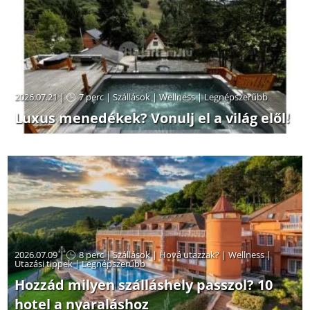
2026.07.21 |
7 perc
|
Szállások
|
Wellness
|
Legnépszerűbb
Luxus menedékek? Vonulj el a világ elől!
2026.07.09 |
8 perc
|
Szállások
|
Hová utazzak?
|
Wellness
|
Utazási tippek
|
Legnépszerűbb
Hozzád milyen szálláshely passzol? 10
hotel a nyaraláshoz