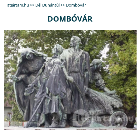
IttJártam.hu
>>
Dél Dunántúl
>>
Dombóvár
DOMBÓVÁR