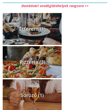
Dombóvári vendéglátóhelyek rangsora >>
Étterem (1)
Pizzéria (3)
Söröző (1)