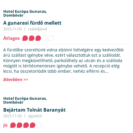
Hotel Európa Gunaras,
Dombóvár
A gunarasi fürdő mellett
2025.11.03
családjával
Átlagos
A fürdőbe szerettünk volna eljönni hétvégére egy kedvezőbb
árú szállást igénybe véve, ezért választottuk ezt a szállodát.
Könnyen megközelíthető, parkolóhely az utcán és a szálloda
mögött is térítésmentesen igénybe vehető. A recepció elég
kicsi, ha összetorlódik több ember, nehéz elférni és...
Bővebben >>
Hotel Európa Gunaras,
Dombóvár
Bejártam Tolnát Baranyát
2025.11.03
egyedül
Jó