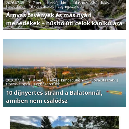
2026.07.08 |
7 perc
|
Hétvégi kimozduláshoz
|
Kirándulás,
túraötletek
|
Titkos úticélok
|
Legnépszerűbb
Árnyas ösvények és más nyári
menedékek − hűsítő úti célok kánikulára
2026.07.14 |
8 perc
|
Hétvégi kimozduláshoz
|
Hová utazzak?
|
Utazási tippek
|
Legnépszerűbb
10 díjnyertes strand a Balatonnál,
amiben nem csalódsz