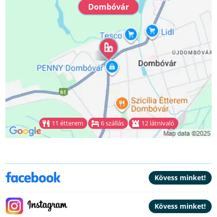
Dombóvár
11 étterem
6 szállás
12 látnivaló