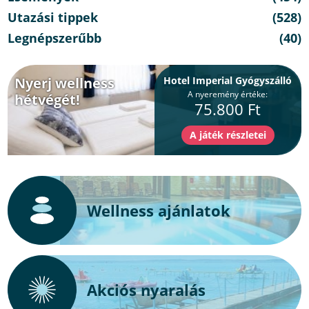
Utazási tippek
(528)
Legnépszerűbb
(40)
Nyerj wellness
Hotel Imperial Gyógyszálló
A nyeremény értéke:
hétvégét!
75.800 Ft
Wellness ajánlatok
Akciós nyaralás