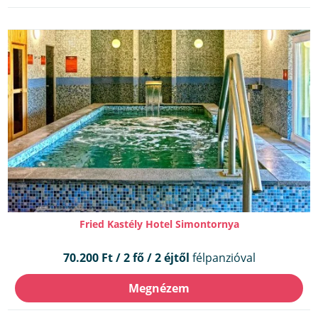
Fried Kastély Hotel Simontornya
70.200 Ft / 2 fő / 2 éjtől
félpanzióval
Megnézem