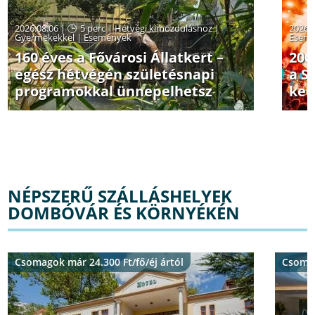
2026.08.06 |
5 perc
|
Hétvégi kimozduláshoz
|
2026.
Gyermekekkel
|
Események
Esem
160 éves a Fővárosi Állatkert –
200
egész hétvégén születésnapi
a S
programokkal ünnepelhetsz
ked
NÉPSZERŰ SZÁLLÁSHELYEK
DOMBÓVÁR ÉS KÖRNYÉKÉN
Csomagok már 24.300 Ft/fő/éj ártól
Csomag