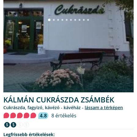
KÁLMÁN CUKRÁSZDA ZSÁMBÉK
cukrászda, fagyizó, kávézó - kávéház -
lássam a térképen
4.8
8 értékelés
$
$
$
$
Legfrissebb értékelések: