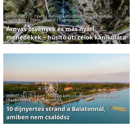
2026.07.08 |
7 perc
|
Hétvégi kimozduláshoz
|
Kirándulás,
túraötletek
|
Titkos úticélok
|
Legnépszerűbb
Árnyas ösvények és más nyári
menedékek − hűsítő úti célok kánikulára
2026.07.14 |
8 perc
|
Hétvégi kimozduláshoz
|
Hová utazzak?
|
Utazási tippek
|
Legnépszerűbb
10 díjnyertes strand a Balatonnál,
amiben nem csalódsz