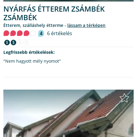
NYÁRFÁS ÉTTEREM ZSÁMBÉK
ZSÁMBÉK
étterem, szálláshely étterme -
lássam a térképen
4
6 értékelés
$
$
$
$
Legfrissebb értékelések:
"Nem hagyott mély nyomot"