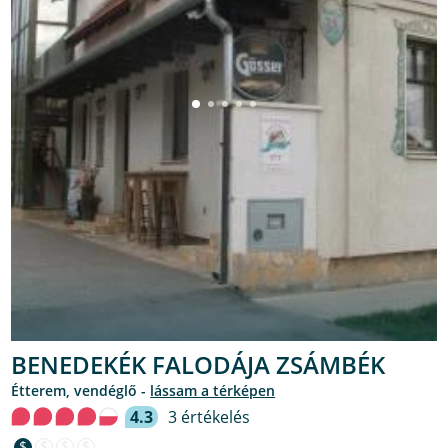
BENEDEKÉK FALODÁJA ZSÁMBÉK
étterem, vendéglő -
lássam a térképen
4.3
3 értékelés
$
$
$
$