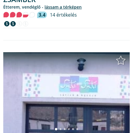
étterem, vendéglő -
lássam a térképen
3.4
14 értékelés
$
$
$
$