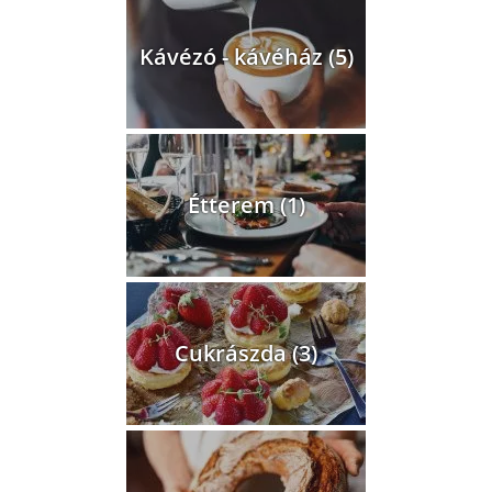
Kávézó - kávéház (5)
Étterem (1)
Cukrászda (3)