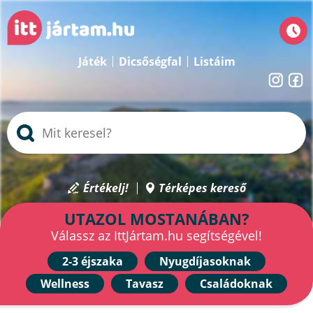
Játék
Dicsőségfal
Listáim
Értékelj!
Térképes kereső
UTAZOL MOSTANÁBAN?
Válassz az IttJártam.hu segítségével!
2-3 éjszaka
Nyugdíjasoknak
Wellness
Tavasz
Családoknak