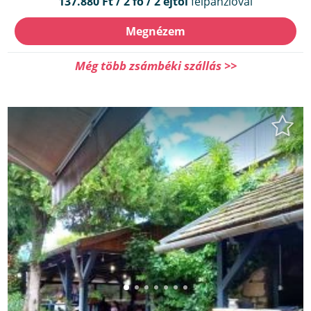
137.880 Ft / 2 fő / 2 éjtől
félpanzióval
Megnézem
Még több zsámbéki szállás >>