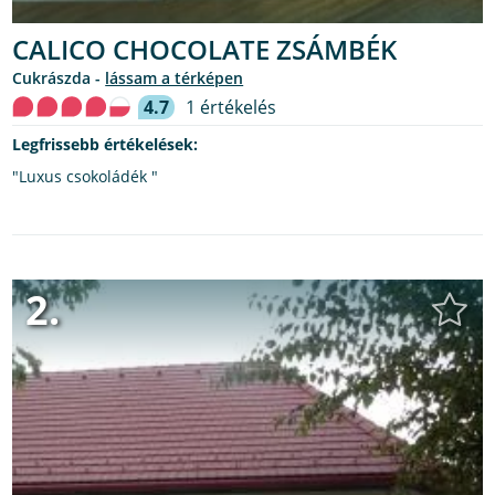
CALICO CHOCOLATE ZSÁMBÉK
cukrászda -
lássam a térképen
4.7
1 értékelés
Legfrissebb értékelések:
"Luxus csokoládék "
2.