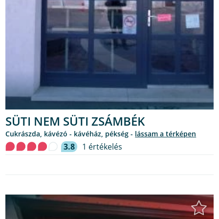
SÜTI NEM SÜTI ZSÁMBÉK
cukrászda, kávézó - kávéház, pékség -
lássam a térképen
3.8
1 értékelés