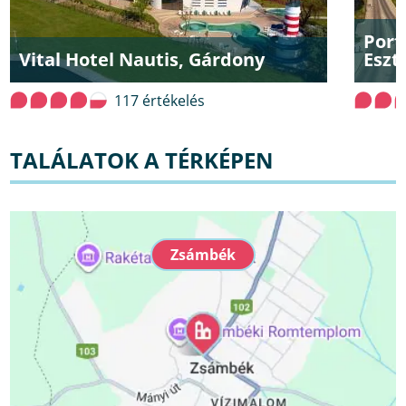
Port
Vital Hotel Nautis, Gárdony
Eszt
117 értékelés
TALÁLATOK A TÉRKÉPEN
Zsámbék