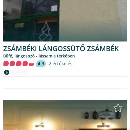
ZSÁMBÉKI LÁNGOSSÜTŐ ZSÁMBÉK
büfé, lángosozó -
lássam a térképen
4.3
2 értékelés
$
$
$
$