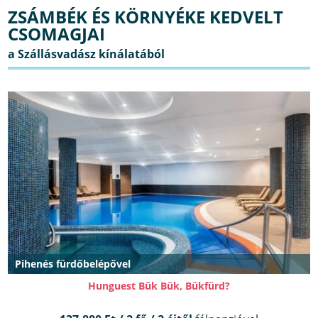
ZSÁMBÉK ÉS KÖRNYÉKE KEDVELT
CSOMAGJAI
Pihenés fürdőbelépővel
Hunguest Bük Bük, Bükfürd?