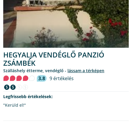
HEGYALJA VENDÉGLŐ PANZIÓ
ZSÁMBÉK
szálláshely étterme, vendéglő -
lássam a térképen
3.8
9 értékelés
$
$
$
$
Legfrissebb értékelések:
"Kerüld el!"