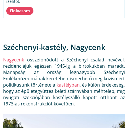
ízelítőt.
Széchenyi-kastély, Nagycenk
Nagycenk
összefonódott a Széchenyi család nevével,
rezidenciájuk egészen 1945-ig a birtokukban maradt.
Manapság az ország legnagyobb Széchenyi
Emlékmúzeumának keretében ismerhető meg közismert
politikusunk története a
kastélyban
, és külön érdekeség,
hogy az épületegyüttes keleti szárnyában méhtelep, míg
nyugati szekciójában kastélyszálló kapott otthont az
1973-as rekonstrukciót követően.