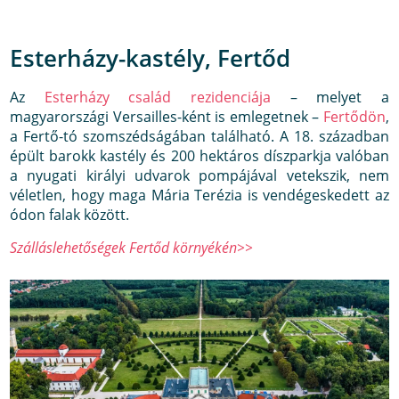
Esterházy-kastély, Fertőd
Az
Esterházy család rezidenciája
– melyet a
magyarországi Versailles-ként is emlegetnek –
Fertődön
,
a Fertő-tó szomszédságában található. A 18. században
épült barokk kastély és 200 hektáros díszparkja valóban
a nyugati királyi udvarok pompájával vetekszik, nem
véletlen, hogy maga Mária Terézia is vendégeskedett az
ódon falak között.
Szálláslehetőségek Fertőd környékén>>