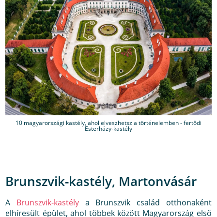
10 magyarországi kastély, ahol elveszhetsz a történelemben - fertődi
Esterházy-kastély
Brunszvik-kastély, Martonvásár
A
Brunszvik-kastély
a Brunszvik család otthonaként
elhíresült épület, ahol többek között Magyarország első