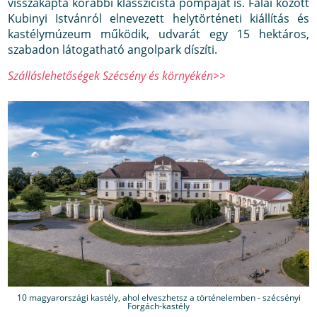
visszakapta korábbi klasszicista pompáját is. Falai között
Kubinyi Istvánról elnevezett helytörténeti kiállítás és
kastélymúzeum működik, udvarát egy 15 hektáros,
szabadon látogatható angolpark díszíti.
Szálláslehetőségek Szécsény és környékén>>
10 magyarországi kastély, ahol elveszhetsz a történelemben - szécsényi
Forgách-kastély