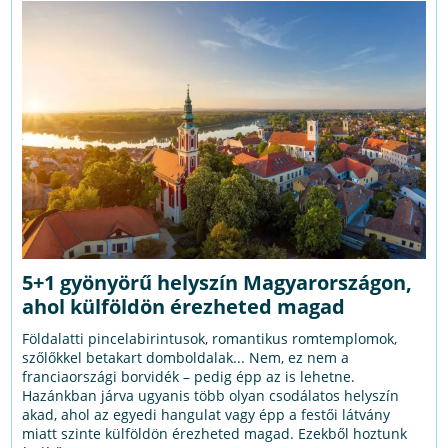
5+1 gyönyörű helyszín Magyarországon,
ahol külföldön érezheted magad
Földalatti pincelabirintusok, romantikus romtemplomok,
szőlőkkel betakart domboldalak... Nem, ez nem a
franciaországi borvidék – pedig épp az is lehetne.
Hazánkban járva ugyanis több olyan csodálatos helyszín
akad, ahol az egyedi hangulat vagy épp a festői látvány
miatt szinte külföldön érezheted magad. Ezekből hoztunk