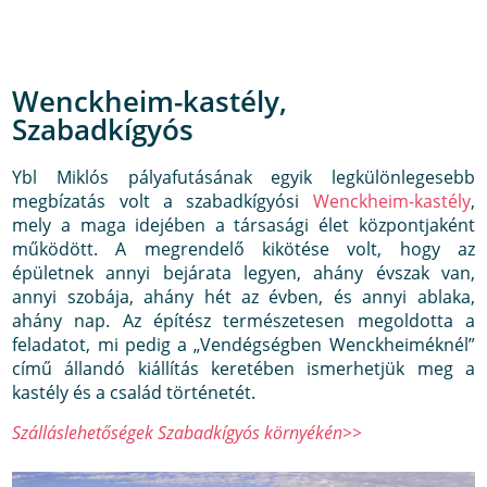
Wenckheim-kastély,
Szabadkígyós
Ybl Miklós pályafutásának egyik legkülönlegesebb
megbízatás volt a szabadkígyósi
Wenckheim-kastély
,
mely a maga idejében a társasági élet központjaként
működött. A megrendelő kikötése volt, hogy az
épületnek annyi bejárata legyen, ahány évszak van,
annyi szobája, ahány hét az évben, és annyi ablaka,
ahány nap. Az építész természetesen megoldotta a
feladatot, mi pedig a „Vendégségben Wenckheiméknél”
című állandó kiállítás keretében ismerhetjük meg a
kastély és a család történetét.
Szálláslehetőségek Szabadkígyós környékén>>