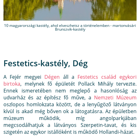
10 magyarországi kastély, ahol elveszhetsz a történelemben - martonvásári
Brunszvik-kastély
Festetics-kastély, Dég
A Fejér megyei
Dégen
áll a
Festetics család egykori
birtoka
, melynek fő épületét Pollack Mihály tervezte.
Ennek ismeretében nem meglepő a hasonlóság az
udvarház és az építész fő műve, a
Nemzeti Múzeum
oszlopos homlokzata között, de a lenyűgöző látványon
kívül is akad még bőven ok a látogatásra. Az épületben
múzeum működik, míg angolparkjában
megcsodálhatjuk a látványos Szerpetin-tavat, és kis
szigetén az egykor istállóként is működő Hollandi-házat.