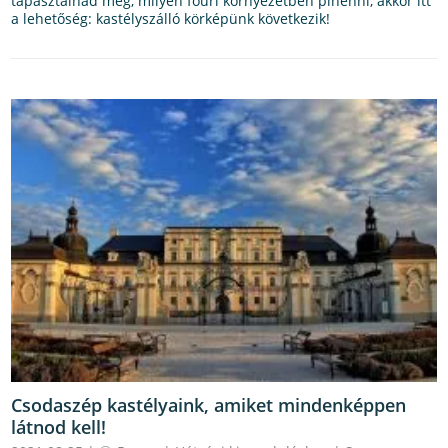
tapasztalnád meg, milyen főúri környezetben pihenni, akkor itt
a lehetőség: kastélyszálló körképünk következik!
Csodaszép kastélyaink, amiket mindenképpen
látnod kell!