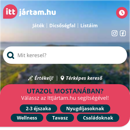
Játék
Dicsőségfal
Listáim
Értékelj!
Térképes kereső
UTAZOL MOSTANÁBAN?
Válassz az IttJártam.hu segítségével!
2-3 éjszaka
Nyugdíjasoknak
Wellness
Tavasz
Családoknak