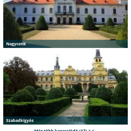
Nagycenk
Szabadkígyós
Még több kapcsolódó (17)