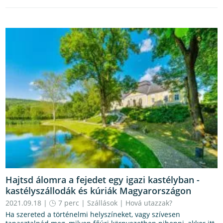
Hajtsd álomra a fejedet egy igazi kastélyban -
kastélyszállodák és kúriák Magyarországon
2021.09.18 |
7 perc
|
Szállások
|
Hová utazzak?
Ha szereted a történelmi helyszíneket, vagy szívesen