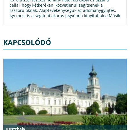
céllal, hogy kétkeréken, közvetlenül segítsenek a
rászorulóknak. Alaptevékenységük az adománygyűjtés,
így most is a segíteni akarás jegyében kinyitották a Másik
Szoba ajtaját, ami a nevével ellentétben nem egy
lakóhely, hanem egy kávézó-forró csokizó és közösségi
tér, amolyan „bikemaffiásan“.
KAPCSOLÓDÓ
Keszthely