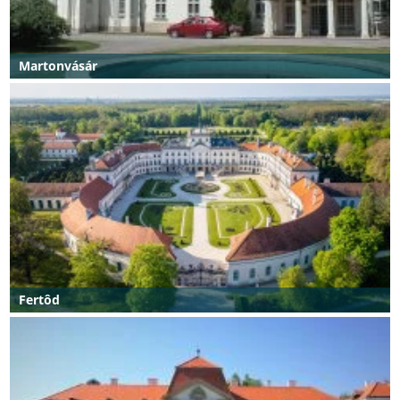
Martonvásár
Fertôd