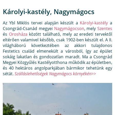
Károlyi-kastély, Nagymágocs
Az Ybl Miklós tervei alapján készült a
Károlyi-kastély
a
Csongrád-Csanád megyei
Nagymágocson
, mely
Szentes
és
Orosháza
között található, mely az eredeti tervektől
eltérően valamivel később, csak 1902-ben készült el. A II.
világháború következtében az akkori tulajdonos
Festetics család elmenekült a városból, így az épület
sokáig lakatlan és gondozatlan maradt. Ma a Csongrád
Megyei Közgyűlés Kastélyotthona működik az épületben,
és 40 hektáros angolparkjában bármikor tehetünk egy
sétát.
Szálláslehetőségek Nagymágocs környékén>>