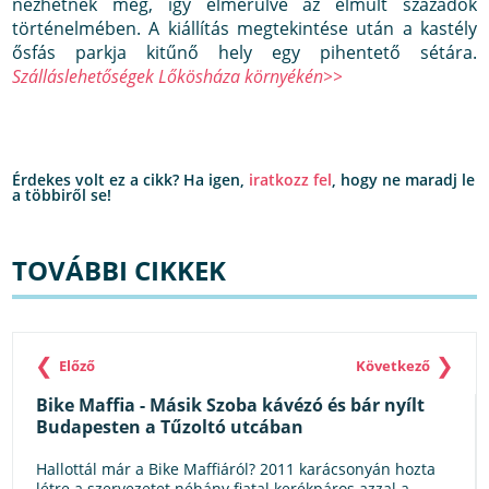
nézhetnek meg, így elmerülve az elmúlt századok
történelmében. A kiállítás megtekintése után a kastély
ősfás parkja kitűnő hely egy pihentető sétára.
Szálláslehetőségek Lőkösháza környékén>>
Érdekes volt ez a cikk? Ha igen,
iratkozz fel
, hogy ne maradj le
a többiről se!
TOVÁBBI CIKKEK
❮
❯
Előző
Következő
Bike Maffia - Másik Szoba kávézó és bár nyílt
Budapesten a Tűzoltó utcában
Hallottál már a Bike Maffiáról? 2011 karácsonyán hozta
létre a szervezetet néhány fiatal kerékpáros azzal a