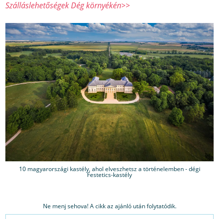
Szálláslehetőségek Dég környékén>>
10 magyarországi kastély, ahol elveszhetsz a történelemben - dégi
Festetics-kastély
Ne menj sehova! A cikk az ajánló után folytatódik.