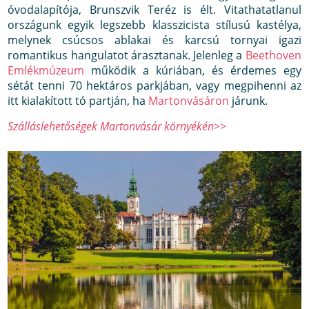
óvodalapítója, Brunszvik Teréz is élt. Vitathatatlanul
országunk egyik legszebb klasszicista stílusú kastélya,
melynek csúcsos ablakai és karcsú tornyai igazi
romantikus hangulatot árasztanak. Jelenleg a
Beethoven
Emlékmúzeum
működik a kúriában, és érdemes egy
sétát tenni 70 hektáros parkjában, vagy megpihenni az
itt kialakított tó partján, ha
Martonvásáron
járunk.
Szálláslehetőségek Martonvásár környékén>>