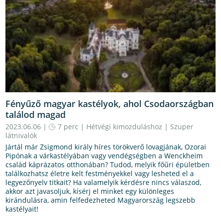
Fényűző magyar kastélyok, ahol Csodaországban
találod magad
2023.06.06 |
7 perc
|
Hétvégi kimozduláshoz
|
Szuper
látnivalók
Jártál már Zsigmond király híres törökverő lovagjának, Ozorai
Pipónak a várkastélyában vagy vendégségben a Wenckheim
család káprázatos otthonában? Tudod, melyik főűri épületben
találkozhatsz életre kelt festményekkel vagy lesheted el a
legyezőnyelv titkait? Ha valamelyik kérdésre nincs válaszod,
akkor azt javasoljuk, kísérj el minket egy különleges
kirándulásra, amin felfedezheted Magyarország legszebb
kastélyait!