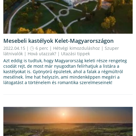
Mesebeli kastélyok Kelet-Magyarországon
2022.04.15 |
6 perc
|
Hétvégi kimozduláshoz
|
Szuper
látnivalók
|
Hová utazzak?
|
Utazási tippek
Azt eddig is tudtuk, hogy Magyarország keleti része rengeteg
csodát rejt, de most már nyugodtan felírhatjuk a listára a
kastélyokat is. Gyönyörű épületek, ahol a falak a régmúltról
mesélnek. Íme hat helyszín, ami mindenképpen megéri a
látogatást a történelem és romantika szerelmeseinek!