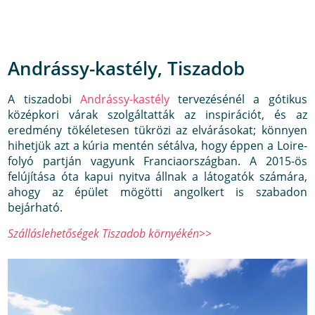
Andrássy-kastély, Tiszadob
A tiszadobi
Andrássy-kastély
tervezésénél a gótikus
középkori várak szolgáltatták az inspirációt, és az
eredmény tökéletesen tükrözi az elvárásokat; könnyen
hihetjük azt a kúria mentén sétálva, hogy éppen a Loire-
folyó partján vagyunk Franciaországban. A 2015-ös
felújítása óta kapui nyitva állnak a látogatók számára,
ahogy az épület mögötti angolkert is szabadon
bejárható.
Szálláslehetőségek Tiszadob környékén>>