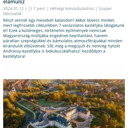
elámulsz
2024.01.12 |
7 perc
|
Hétvégi kimozduláshoz
|
Szuper
látnivalók
Részt vennél egy mesebeli kalandon? Akkor kövess minket,
mert legfrissebb cikkünkben 7 varázslatos kastélyba látogatunk
el! Ezek a különleges, történelmi építmények nemcsak
Magyarország múltjába engednek bepillantást, hanem
páratlan szépségükkel és bámulatos atmoszférájukkal minden
kirándulót elbűvölnek. Sőt, még a megújult és nemrég nyitott
Andrássy-kastélyba is bekukucskálhatsz! Kezdődjön a
kastélytúra!