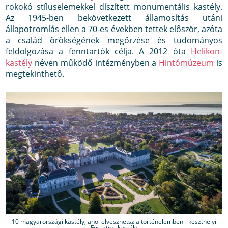
rokokó stíluselemekkel díszített monumentális kastély.
Az 1945-ben bekövetkezett államosítás utáni
állapotromlás ellen a 70-es években tettek először, azóta
a család örökségének megőrzése és tudományos
feldolgozása a fenntartók célja. A 2012 óta
Helikon-
kastély
néven működő intézményben a
Hintómúzeum
is
megtekinthető.
10 magyarországi kastély, ahol elveszhetsz a történelemben - keszthelyi
Festetics-kastély