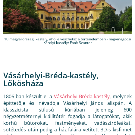
10 magyarországi kastély, ahol elveszhetsz a történelemben - nagymágocsi
Károlyi-kastély/ Fotó: Szanter
Vásárhelyi-Bréda-kastély,
Lőkösháza
1806-ban készült el a
Vásárhelyi-Bréda-kastély
, melynek
építtetője és névadója Vásárhelyi János alispán. A
klasszicista stílusú kúriában jelenleg 600
négyzetméternyi kiállítótér fogadja a látogatókat, akik
korhű bútorokat, festményeket, vadásztrófeákat,
sötétedés után pedig a ház falára vetített 3D-s kisfilmet