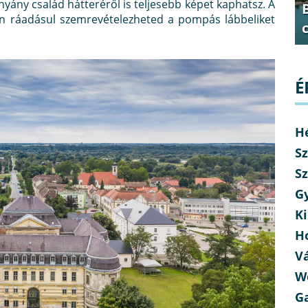
yány család hátteréről is teljesebb képet kaphatsz. A
án ráadásul szemrevételezheted a pompás lábbeliket
É
H
Sz
Sz
G
Ki
H
V
W
G