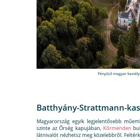
Fényűző magyar kastély
Batthyány-Strattmann-kas
Magyarország egyik legjelentősebb műem
szinte az Őrség kapujában,
Körmenden
buk
látnivalót nézhetsz meg közelebbről. Feltér