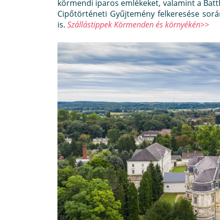
körmendi iparos emlékeket, valamint a Batth
Cipőtörténeti Gyűjtemény felkeresése sor
is.
Szállástippek Körmenden és környékén>>