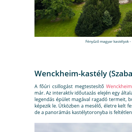
Fényűző magyar kastélyok -
Wenckheim-kastély (Szaba
A főúri csillogást megtestesítő
Wenckheim-
már. Az interaktív időutazás elején egy álta
legendás épület magával ragadó termeit, bút
képezik le. Útközben a mesélő, életre kelt 
de a panorámás kastélytoronyba is feltétlen 