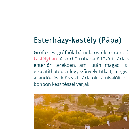
Esterházy-kastély (Pápa)
Grófok és grófnők bámulatos élete rajzoló
kastélyban
. A korhű ruhába öltözött tárla
enteriőr terekben, ami után magad is 
elsajátíthatod a legyezőnyelv titkait, megi
állandó- és időszaki tárlatok látnivalóit i
bonbon készítéssel várják.