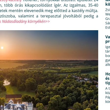
kö
en, több órás kikapcsolódást ígér. Az izgalmas, 35-40
Zs
netek mentén elevenedik meg előtted a kastély múltja.
We
tszószoba, valamint a terepasztal jóvoltából pedig a
Gr
ek Nádasdladány környékén>>
Sá
Es
Va
p
Ig
tá
bo
gy
al
Ho
és
ti
A 
kö
Pá
kö