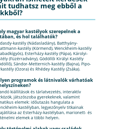
it tudhatsz meg ebből a
ikkből?
ly magyar kastélyok szerepelnek a
stában, és hol találhatók?
dasdy-kastély (Nádasladány), Batthyány-
rattmann-kastély (Körmend), Wenckheim-kastély
zabadkígyós), Esterházy-kastély (Pápa), Károlyi-
stély (Füzérradvány), Gödöllői Királyi Kastély
ödöllő), Sándor-Metternich-kastély (Bajna), Pipo-
rkastély (Ozora) és Rhédey Kastély (Zsáka).
lyen programok és látnivalók várhatóak
helyszíneken?
andó kiállítások és tárlatvezetés, interaktív
zközök, játszószoba gyerekeknek, valamint
matikus elemek: időutazás hangulata a
nckheim-kastélyban, legyezőnyelv titkainak
sajátítása az Esterházy-kastélyban, marionett- és
rténelmi elemek a többi helyen.
ly történelmi alakok vagy családok