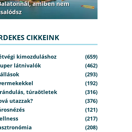
Balatonnál, amiben nem
csalódsz
RDEKES CIKKEINK
étvégi kimozduláshoz
(659)
uper látnivalók
(462)
állások
(293)
yermekekkel
(192)
rándulás, túraötletek
(316)
ová utazzak?
(376)
árosnézés
(121)
ellness
(217)
asztronómia
(208)