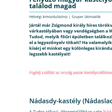
találod magad
Hétvégi kimozduláshoz
|
Szuper látnivalók
Jártál már Zsigmond király híres török
várkastélyában vagy vendégségben a 
Tudod, melyik főűri épületben találkoz
el a legyezőnyelv titkait? Ha valamelyi
kísérj el minket egy különleges kiránd
legszebb kastélyait!
Foglalj szállást az ország pazar kastélyszállói
Nádasdy-kastély (Nádasla
A Tudor-stílusú, lélegzetelállítóan szép
Náda