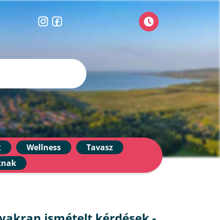
k
Wellness
Tavasz
knak
yakran ismételt kérdések -