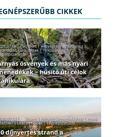
EGNÉPSZERŰBB CIKKEK
026.07.08 |
7 perc
|
Hétvégi kimozduláshoz
|
irándulás, túraötletek
|
Titkos úticélok
|
egnépszerűbb
Árnyas ösvények és más nyári
menedékek − hűsítő úti célok
kánikulára
026.07.14 |
8 perc
|
Hétvégi kimozduláshoz
|
Hová
tazzak?
|
Utazási tippek
|
Legnépszerűbb
10 díjnyertes strand a