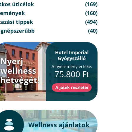
tkos úticélok
(169)
semények
(160)
azási tippek
(494)
egnépszerűbb
(40)
Hotel Imperial
Gyógyszálló
Nyerj
A nyeremény értéke:
wellness
75.800 Ft
hétvégét!
Wellness ajánlatok