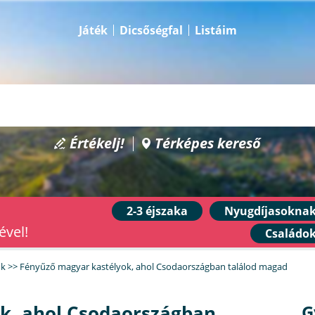
Játék
Dicsőségfal
Listáim
Értékelj!
Térképes kereső
2-3 éjszaka
Nyugdíjasokna
ével!
Családo
ók
>>
Fényűző magyar kastélyok, ahol Csodaországban találod magad
k, ahol Csodaországban
G