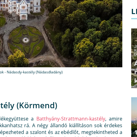
L
2
K
L
ok - Nádasdy-kastély (Nádasdladány)
tély (Körmend)
lékegyüttese a
Batthyány-Strattmann-kastély
, amire
2
u
kanhatsz rá. A négy állandó kiállításon sok érdekes
képezheted a szalont és az ebédlőt, megtekintheted a