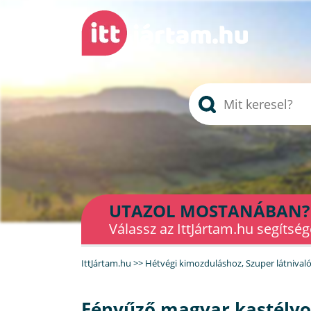
UTAZOL MOSTANÁBAN?
Válassz az IttJártam.hu segítség
IttJártam.hu
>>
Hétvégi kimozduláshoz
,
Szuper látnival
Fényűző magyar kastélyo