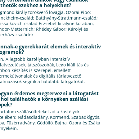
thetők ezekhez a helyekhez?
igmond király törökverő lovagja, Ozorai Pipo;
nckheim-család; Batthyány-Strattmann-család;
assalkovich-család Erzsébet királyné korában;
ndor-Metternich; Rhédey Gábor; Károlyi és
terházy családok.
nnak-e gyerekbarát elemek és interaktív
rogramok?
en. A legtöbb kastélyban interaktív
rlatvezetések, játszószobák, Lego kiállítás és
nbon készítés is szerepel, emellett
ermekútvonalak és digitális tárlatvezető
kalmazások segítik a fiatalabb látogatókat.
gyan érdemes megtervezni a látogatást
 hol találhatók a környéken szállási
ppek?
tartalom szállásötleteket ad a kastélyok
zelében: Nádasdladány, Körmend, Szabadkígyós,
pa, Füzérradvány, Gödöllő, Bajna, Ozora és Zsáka
rnyékein.