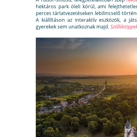
hektáros park öleli körül, ami felejthetetl
perces tárlatvezetéseken lebilincselő törté
A kiállításon az interaktív eszközök, a já
gyerekek sem unatkoznak majd.
Szállástipp