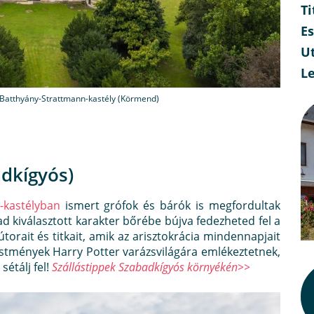
Ti
E
Ut
L
 Batthyány-Strattmann-kastély (Körmend)
dkígyós)
kastélyban
ismert grófok és bárók is megfordultak
lad kiválasztott karakter bőrébe bújva fedezheted fel a
orait és titkait, amik az arisztokrácia mindennapjait
festmények Harry Potter varázsvilágára emlékeztetnek,
sétálj fel!
Szállástippek Szabadkígyós környékén>>