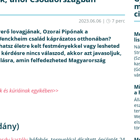
m
c
2023.06.06 |
7 perc
verő lovagjának, Ozorai Pipónak a
Me
Wenckheim család káprázatos otthonában?
li
hatsz életre kelt festményekkel vagy lesheted
Ná
k kérdésre nincs válaszod, akkor azt javasoljuk,
St
(S
ulásra, amin felfedezheted Magyarország
ka
(G
vá
Mi
nak és kúriáinak egyikében>>
a 
Áll
es
te
We
el
dány)
tö
sdy-kastély
hófehér, tornyokkal díszített épületét 24
Me