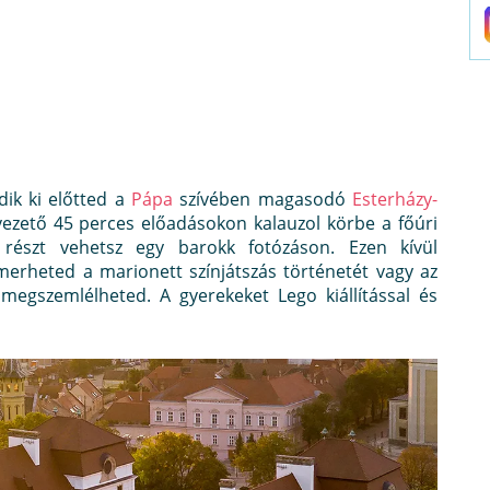
dik ki előtted a
Pápa
szívében magasodó
Esterházy-
tvezető 45 perces előadásokon kalauzol körbe a főúri
részt vehetsz egy barokk fotózáson. Ezen kívül
smerheted a marionett színjátszás történetét vagy az
s megszemlélheted. A gyerekeket Lego kiállítással és