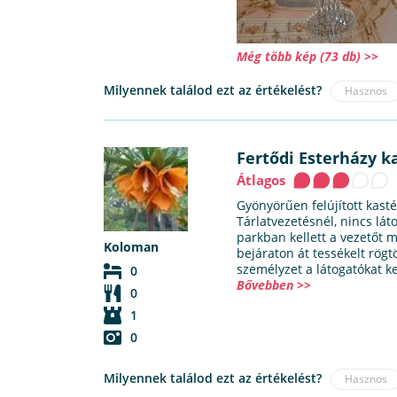
Még több kép (73 db) >>
Milyennek találod ezt az értékelést?
Hasznos
Fertődi Esterházy ka
Átlagos
Gyönyörűen felújított kastél
Tárlatvezetésnél, nincs láto
parkban kellett a vezetőt m
Koloman
bejáraton át tessékelt rög
személyzet a látogatókat ke
0
Bővebben >>
0
1
0
Milyennek találod ezt az értékelést?
Hasznos