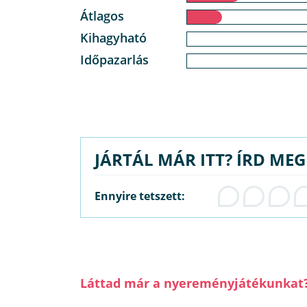
Átlagos
Kihagyható
Időpazarlás
JÁRTÁL MÁR ITT? ÍRD ME
Ennyire tetszett:
Láttad már a nyereményjátékunkat