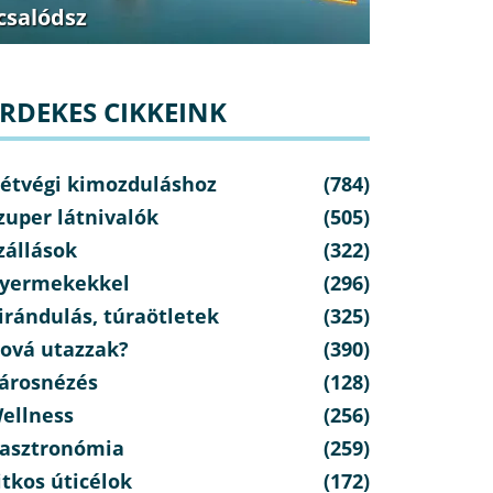
csalódsz
RDEKES CIKKEINK
étvégi kimozduláshoz
(784)
zuper látnivalók
(505)
zállások
(322)
yermekekkel
(296)
irándulás, túraötletek
(325)
ová utazzak?
(390)
árosnézés
(128)
ellness
(256)
asztronómia
(259)
itkos úticélok
(172)