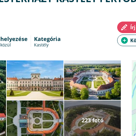
 helyezése
Kategória
 közül
Kastély
223 fotó