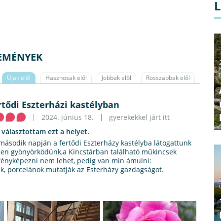
LEMÉNYEK
Újak elől
Hasznosak elől
Jobbak elől
Rosszabbak elől
ertődi Eszterházi kastélyban
2024. június 18.
gyerekekkel járt itt
 választottam ezt a helyet.
ásodik napján a fertődi Eszterházy kastélyba látogattunk
iben gyönyörködünk,a Kincstárban található műkincsek
 fényképezni nem lehet, pedig van min ámulni:
ek, porcelánok mutatják az Esterházy gazdagságot.