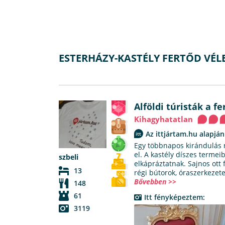
ESTERHÁZY-KASTÉLY FERTŐD VÉ
Alföldi túristák a f
Kihagyhatatlan
Az ittjártam.hu alapján
Egy többnapos kirándulás m
el. A kastély díszes terme
szbeli
elkápráztatnak. Sajnos ott
13
régi bútorok, óraszerkezet
Bővebben >>
148
61
Itt fényképeztem:
3119