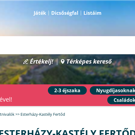
Játék
Dicsőségfal
Listáim
Értékelj!
Térképes kereső
2-3 éjszaka
Nyugdíjasokna
ével!
Családo
átnivalók
>>
Esterházy-Kastély Fertőd
ESTERHÁZY-KASTÉLY FERTŐ