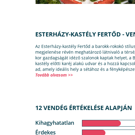
ESTERHÁZY-KASTÉLY FERTŐD - 
Az Esterházy-kastély Fertőd a barokk-rokokó stíl
megjelenése révén meghatározó látnivaló a térség
kor gazdagságát idéző szalonok kaptak helyet, a 
kastély előtti karéj alakú udvar és a hozzá kapc
ad, amely ideális hely a sétához és a fényképésze
Tovább olvasom >>
12 VENDÉG ÉRTÉKELÉSE ALAPJÁN
Kihagyhatatlan
Érdekes