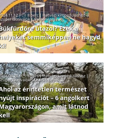
2024.11.12 |
8 perc
|
Hétvégi kimozduláshoz
|
Szuper látnivalók
|
Városnézés
Bükfürdőre utazol? Ezek a
helyeket semmiképpen ne hagyd
ki!
2024.08.28 |
8 perc
|
Hétvégi kimozduláshoz
|
Szuper látnivalók
|
Utazási tippek
Ahol az érintetlen természet
nyújt inspirációt – 6 angolkert
Magyarországon, amit látnod
kell