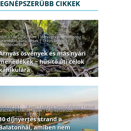
LEGNÉPSZERŰBB CIKKEK
2026.07.08 |
7 perc
|
Hétvégi kimozduláshoz
|
Kirándulás, túraötletek
|
Titkos úticélok
|
Legnépszerűbb
Árnyas ösvények és más nyári
menedékek − hűsítő úti célok
kánikulára
2026.07.14 |
8 perc
|
Hétvégi kimozduláshoz
|
Hová
utazzak?
|
Utazási tippek
|
Legnépszerűbb
10 díjnyertes strand a
Balatonnál, amiben nem