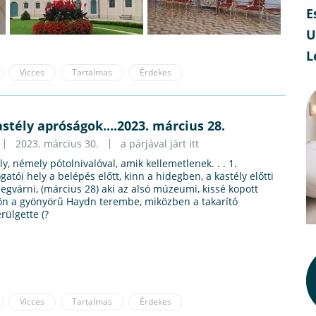
E
U
L
Vicces
Tartalmas
Érdekes
stély apróságok....2023. március 28.
2023. március 30.
a párjával járt itt
y, némely pótolnivalóval, amik kellemetlenek. . . 1.
gatói hely a belépés előtt, kinn a hidegben, a kastély előtti
egvárni, (március 28) aki az alsó múzeumi, kissé kopott
tön a gyönyörű Haydn terembe, miközben a takarító
rülgette (?
Vicces
Tartalmas
Érdekes