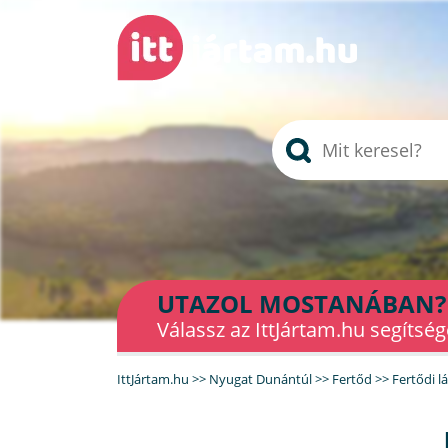
UTAZOL MOSTANÁBAN?
Válassz az IttJártam.hu segítség
IttJártam.hu
>>
Nyugat Dunántúl
>>
Fertőd
>>
Fertődi l