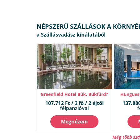
NÉPSZERŰ SZÁLLÁSOK A KÖRNYÉ
Greenfield Hotel Bük, Bükfürd?
Hunguest
107.712 Ft / 2 fő / 2 éjtől
137.880 
félpanzióval
f
Megnézem
Még több szá