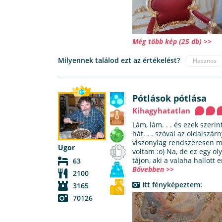
Még több kép (25 db) >>
Milyennek találod ezt az értékelést?
Hasznos
Pótlások pótlása
Kihagyhatatlan
Lám, lám. . . és ezek szeri
hát. . . szóval az oldalszá
viszonylag rendszeresen me
Ugor
voltam :o) Na, de ez egy ol
tájon, aki a valaha hallott e
63
Bővebben >>
2100
Itt fényképeztem:
3165
70126