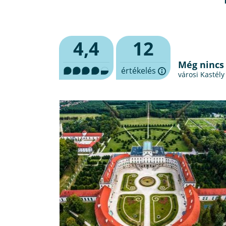
4,4
12
Még nincs
értékelés
városi Kastély