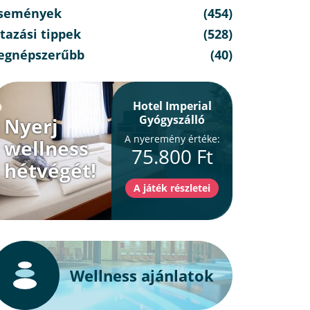
semények
(454)
tazási tippek
(528)
egnépszerűbb
(40)
Hotel Imperial
Gyógyszálló
Nyerj
A nyeremény értéke:
wellness
75.800 Ft
hétvégét!
Wellness ajánlatok