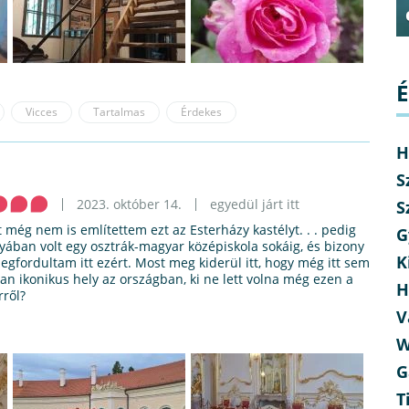
É
Vicces
Tartalmas
Érdekes
H
S
2023. október 14.
egyedül járt itt
S
nt még nem is említettem ezt az Esterházy kastélyt. . . pedig
G
rnyában volt egy osztrák-magyar középiskola sokáig, és bizony
K
gfordultam itt ezért. Most meg kiderül itt, hogy még itt sem
yan ikonikus hely az országban, ki ne lett volna még ezen a
H
rről?
V
W
G
T