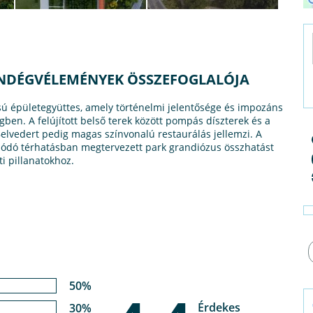
VENDÉGVÉLEMÉNYEK ÖSSZEFOGLALÓJA
usú épületegyüttes, amely történelmi jelentősége és impozáns
ben. A felújított belső terek között pompás díszterek és a
Belvedert pedig magas színvonalú restaurálás jellemzi. A
solódó térhatásban megtervezett park grandiózus összhatást
ti pillanatokhoz.
50%
Érdekes
30%