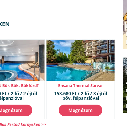
KEN
 Bük Bük, Bükfürd?
Ensana Thermal Sárvár
Ft / 2 fő / 2 éjtől
153.680 Ft / 2 fő / 3 éjtől
élpanzióval
bőv. félpanzióval
Megnézem
Megnézem
llás Fertőd környékén >>