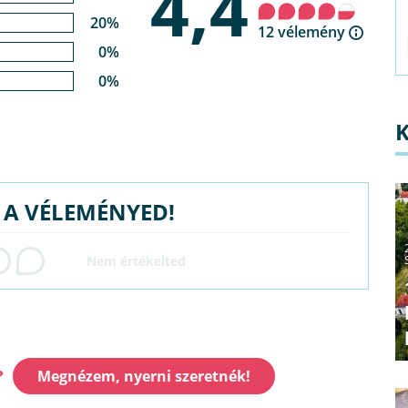
4,4
20%
12 vélemény
0%
0%
G A VÉLEMÉNYED!
?
Megnézem, nyerni szeretnék!