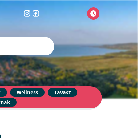
k
Wellness
Tavasz
knak
D