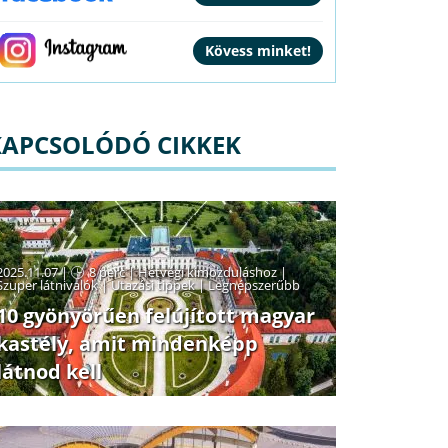
KAPCSOLÓDÓ CIKKEK
2025.11.07 |
8 perc
|
Hétvégi kimozduláshoz
|
Szuper látnivalók
|
Utazási tippek
|
Legnépszerűbb
10 gyönyörűen felújított magyar
kastély, amit mindenképp
látnod kell