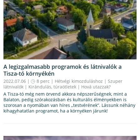
A legizgalmasabb programok és látnivalók a
Tisza-tó környékén
2022.07.06 |
8 perc
|
Hétvégi kimozduláshoz
|
Szuper
látnivalók
|
Kirándulás, túraötletek
|
Hová utazzak?
A Tisza-tó még nem örvend akkora népszerűségnek, mint a
Balaton, pedig szórakozásban és kulturális élményekben is
szorosan a nyomában van híres „testvérének”. Lássunk néhány
kihagyhatatlan programot, ha a környéken járunk!