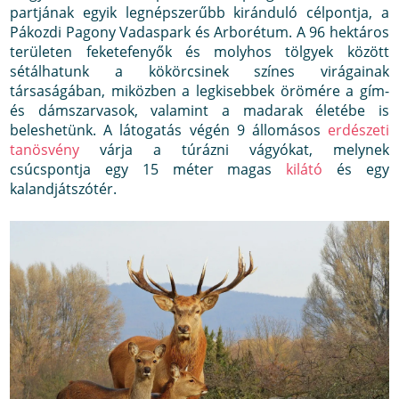
partjának egyik legnépszerűbb kiránduló célpontja, a
Pákozdi Pagony Vadaspark és Arborétum. A 96 hektáros
területen feketefenyők és molyhos tölgyek között
sétálhatunk a kökörcsinek színes virágainak
társaságában, miközben a legkisebbek örömére a gím-
és dámszarvasok, valamint a madarak életébe is
beleshetünk. A látogatás végén 9 állomásos
erdészeti
tanösvény
várja a túrázni vágyókat, melynek
csúcspontja egy 15 méter magas
kilátó
és egy
kalandjátszótér.