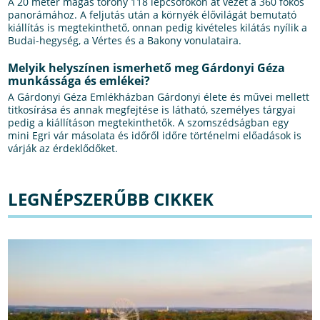
A 20 méter magas torony 118 lépcsőfokon át vezet a 360 fokos
panorámához. A feljutás után a környék élővilágát bemutató
kiállítás is megtekinthető, onnan pedig kivételes kilátás nyílik a
Budai-hegység, a Vértes és a Bakony vonulataira.
Melyik helyszínen ismerhető meg Gárdonyi Géza
munkássága és emlékei?
A Gárdonyi Géza Emlékházban Gárdonyi élete és művei mellett
titkosírása és annak megfejtése is látható, személyes tárgyai
pedig a kiállításon megtekinthetők. A szomszédságban egy
mini Egri vár másolata és időről időre történelmi előadások is
várják az érdeklődőket.
LEGNÉPSZERŰBB CIKKEK