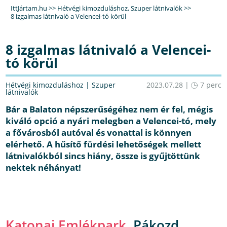
IttJártam.hu
>>
Hétvégi kimozduláshoz
,
Szuper látnivalók
>>
8 izgalmas látnivaló a Velencei-tó körül
8 izgalmas látnivaló a Velencei-
tó körül
Hétvégi kimozduláshoz
|
Szuper
2023.07.28 |
7 perc
látnivalók
Bár a Balaton népszerűségéhez nem ér fel, mégis
kiváló opció a nyári melegben a Velencei-tó, mely
a fővárosból autóval és vonattal is könnyen
elérhető. A hűsítő fürdési lehetőségek mellett
látnivalókból sincs hiány, össze is gyűjtöttünk
nektek néhányat!
Katonai Emlékpark
, Pákozd