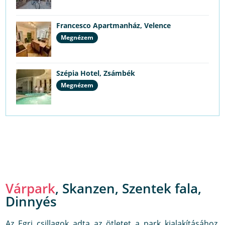
Francesco Apartmanház, Velence
Megnézem
Szépia Hotel, Zsámbék
Megnézem
Várpark
, Skanzen, Szentek fala,
Dinnyés
Az Egri csillagok adta az ötletet a park kialakításához,