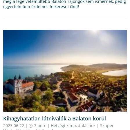
még a legelvetemültebb Balaton-rajongók sem ismernek, pedig
egyértelműen érdemes felkeresni őket!
Kihagyhatatlan látnivalók a Balaton körül
2023.06.22 |
7 perc
|
Hétvégi kimozduláshoz
|
Szuper