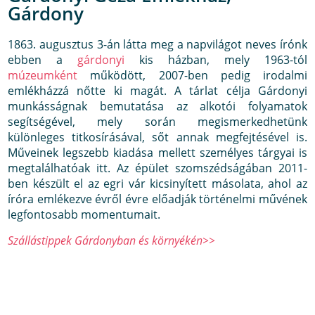
Gárdony
1863. augusztus 3-án látta meg a napvilágot neves írónk
ebben a
gárdonyi
kis házban, mely 1963-tól
múzeumként
működött, 2007-ben pedig irodalmi
emlékházzá nőtte ki magát. A tárlat célja Gárdonyi
munkásságnak bemutatása az alkotói folyamatok
segítségével, mely során megismerkedhetünk
különleges titkosírásával, sőt annak megfejtésével is.
Műveinek legszebb kiadása mellett személyes tárgyai is
megtalálhatóak itt. Az épület szomszédságában 2011-
ben készült el az egri vár kicsinyített másolata, ahol az
íróra emlékezve évről évre előadják történelmi művének
legfontosabb momentumait.
Szállástippek Gárdonyban és környékén>>