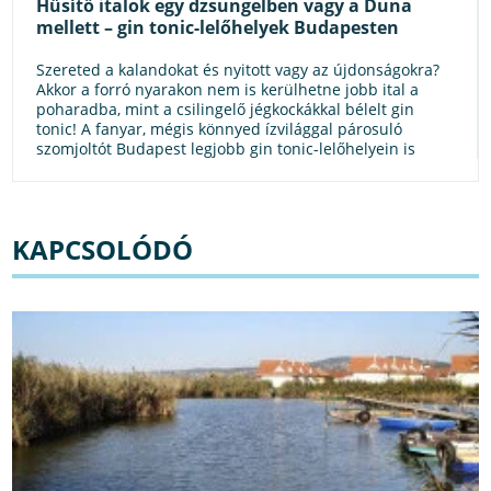
Hűsítő italok egy dzsungelben vagy a Duna
mellett – gin tonic-lelőhelyek Budapesten
Szereted a kalandokat és nyitott vagy az újdonságokra?
Akkor a forró nyarakon nem is kerülhetne jobb ital a
poharadba, mint a csilingelő jégkockákkal bélelt gin
tonic! A fanyar, mégis könnyed ízvilággal párosuló
szomjoltót Budapest legjobb gin tonic-lelőhelyein is
elkortyolgathatod, ráadásul páratlan környezetben!
Cikkünkben 10 szuper bár mutatkozik be, amik
tökéletesek lesznek a stílusos iszogatáshoz. Nem csupán
gin tonic rajongóknak.
KAPCSOLÓDÓ