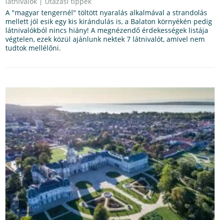
látnivalók
|
Utazási tippek
A "magyar tengernél" töltött nyaralás alkalmával a strandolás
mellett jól esik egy kis kirándulás is, a Balaton környékén pedig
látnivalókból nincs hiány! A megnézendő érdekességek listája
végtelen, ezek közül ajánlunk nektek 7 látnivalót, amivel nem
tudtok mellélőni.