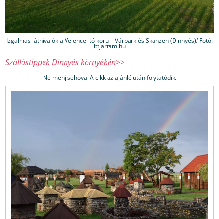
Izgalmas látnivalók a Velencei-tó körül - Várpark és Skanzen (Dinnyés)/ Fotó:
ittjartam.hu
Szállástippek Dinnyés környékén>>
Ne menj sehova! A cikk az ajánló után folytatódik.