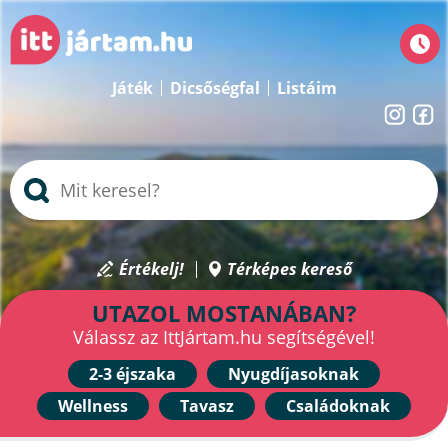
Játék
Dicsőségfal
Listáim
Értékelj!
Térképes kereső
UTAZOL MOSTANÁBAN?
Válassz az IttJártam.hu segítségével!
2-3 éjszaka
Nyugdíjasoknak
Wellness
Tavasz
Családoknak