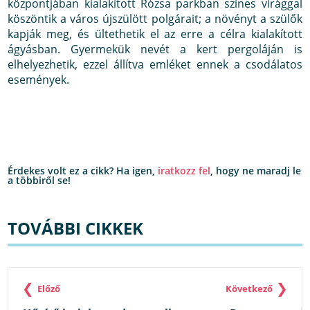
központjában kialakított Rózsa parkban színes virággal
köszöntik a város újszülött polgárait; a növényt a szülők
kapják meg, és ültethetik el az erre a célra kialakított
ágyásban. Gyermekük nevét a kert pergoláján is
elhelyezhetik, ezzel állítva emléket ennek a csodálatos
események.
Érdekes volt ez a cikk? Ha igen,
iratkozz fel
, hogy ne maradj le
a többiről se!
TOVÁBBI CIKKEK
❮
❯
Előző
Következő