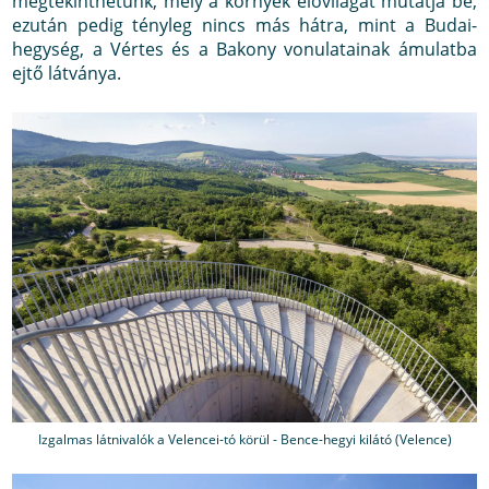
megtekinthetünk, mely a környék élővilágát mutatja be,
ezután pedig tényleg nincs más hátra, mint a Budai-
hegység, a Vértes és a Bakony vonulatainak ámulatba
ejtő látványa.
Izgalmas látnivalók a Velencei-tó körül - Bence-hegyi kilátó (Velence)