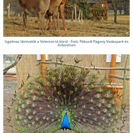
Izgalmas látnivalók a Velencei-tó körül - Fotó: Pákozdi Pagony Vadaspark és
Arborétum