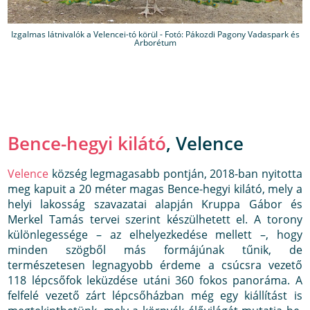
Izgalmas látnivalók a Velencei-tó körül - Fotó: Pákozdi Pagony Vadaspark és
Arborétum
Bence-hegyi kilátó
, Velence
Velence
község legmagasabb pontján, 2018-ban nyitotta
meg kapuit a 20 méter magas Bence-hegyi kilátó, mely a
helyi lakosság szavazatai alapján Kruppa Gábor és
Merkel Tamás tervei szerint készülhetett el. A torony
különlegessége – az elhelyezkedése mellett –, hogy
minden szögből más formájúnak tűnik, de
természetesen legnagyobb érdeme a csúcsra vezető
118 lépcsőfok leküzdése utáni 360 fokos panoráma. A
felfelé vezető zárt lépcsőházban még egy kiállítást is