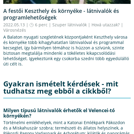
A festői Keszthely és környéke - látnivalók és
programlehetőségek
2022.05.13 |
6 perc
|
Szuper látnivalók
|
Hová utazzak?
|
Városnézés
A Balaton nyugati szegletének központjaként Keszthely városa
és környéke több kihagyhatatlan látnivalóval és programmal
kecsegtet, így bármilyen témához is húzzon a szívünk, szinte
biztosan megtalálja mindenki a tökéletes kikapcsolódási
lehetőséget. Igyekeztünk egy csokorba szedni több egyedülálló
úti célt is.
Gyakran ismételt kérdések - mit
tudhatsz meg ebből a cikkből?
Milyen típusú látnivalók érhetők el Velencei-tó
környékén?
Történelmi emlékhelyek, mint a Katonai Emlékpark Pákozdon
és a Miskahuszár szobra; természeti és állatos helyszínek, a
Pákozdi Pagony Vadaspark és Arborétum; kilátók és panorámás