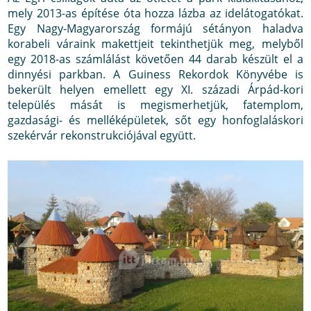
mely 2013-as építése óta hozza lázba az idelátogatókat.
Egy Nagy-Magyarország formájú sétányon haladva
korabeli váraink makettjeit tekinthetjük meg, melyből
egy 2018-as számlálást követően 44 darab készült el a
dinnyési parkban. A Guiness Rekordok Könyvébe is
bekerült helyen emellett egy XI. századi Árpád-kori
település mását is megismerhetjük, fatemplom,
gazdasági- és melléképületek, sőt egy honfoglaláskori
szekérvár rekonstrukciójával együtt.