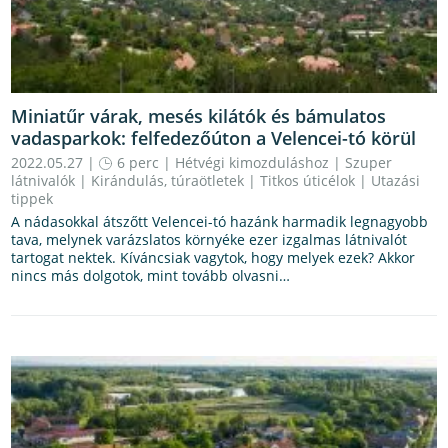
Miniatűr várak, mesés kilátók és bámulatos
vadasparkok: felfedezőúton a Velencei-tó körül
2022.05.27 |
6 perc
|
Hétvégi kimozduláshoz
|
Szuper
látnivalók
|
Kirándulás, túraötletek
|
Titkos úticélok
|
Utazási
tippek
A nádasokkal átszőtt Velencei-tó hazánk harmadik legnagyobb
tava, melynek varázslatos környéke ezer izgalmas látnivalót
tartogat nektek. Kíváncsiak vagytok, hogy melyek ezek? Akkor
nincs más dolgotok, mint tovább olvasni…