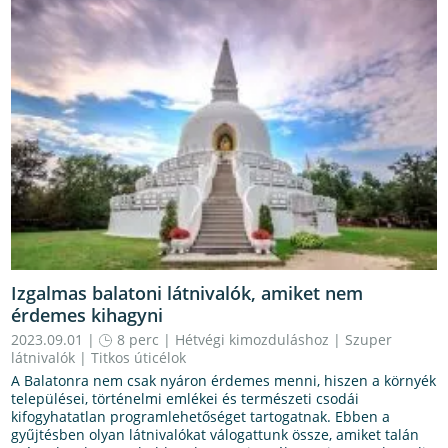
Izgalmas balatoni látnivalók, amiket nem
érdemes kihagyni
2023.09.01 |
8 perc
|
Hétvégi kimozduláshoz
|
Szuper
látnivalók
|
Titkos úticélok
A Balatonra nem csak nyáron érdemes menni, hiszen a környék
települései, történelmi emlékei és természeti csodái
kifogyhatatlan programlehetőséget tartogatnak. Ebben a
gyűjtésben olyan látnivalókat válogattunk össze, amiket talán