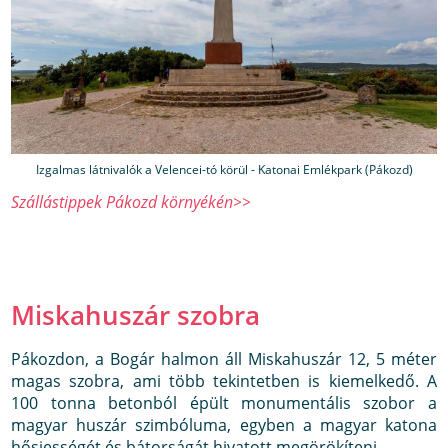
Izgalmas látnivalók a Velencei-tó körül - Katonai Emlékpark (Pákozd)
Szállástippek Pákozd környékén>>
Miskahuszár szobra
Pákozdon, a Bogár halmon áll Miskahuszár 12, 5 méter
magas szobra, ami több tekintetben is kiemelkedő. A
100 tonna betonból épült monumentális szobor a
magyar huszár szimbóluma, egyben a magyar katona
hősiességét és bátorságát hivatott megörökíteni.