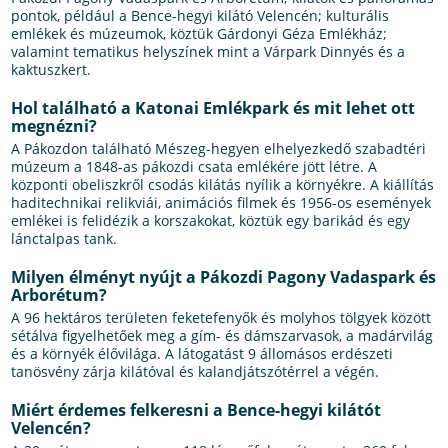
pontok, például a Bence-hegyi kilátó Velencén; kulturális
emlékek és múzeumok, köztük Gárdonyi Géza Emlékház;
valamint tematikus helyszínek mint a Várpark Dinnyés és a
kaktuszkert.
Hol található a Katonai Emlékpark és mit lehet ott
megnézni?
A Pákozdon található Mészeg-hegyen elhelyezkedő szabadtéri
múzeum a 1848-as pákozdi csata emlékére jött létre. A
központi obeliszkről csodás kilátás nyílik a környékre. A kiállítás
haditechnikai relikviái, animációs filmek és 1956-os események
emlékei is felidézik a korszakokat, köztük egy barikád és egy
lánctalpas tank.
Milyen élményt nyújt a Pákozdi Pagony Vadaspark és
Arborétum?
A 96 hektáros területen feketefenyők és molyhos tölgyek között
sétálva figyelhetőek meg a gím- és dámszarvasok, a madárvilág
és a környék élővilága. A látogatást 9 állomásos erdészeti
tanösvény zárja kilátóval és kalandjátszótérrel a végén.
Miért érdemes felkeresni a Bence-hegyi kilátót
Velencén?