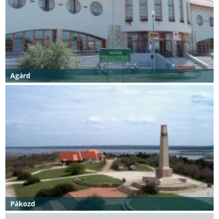
Agárd
Pákozd