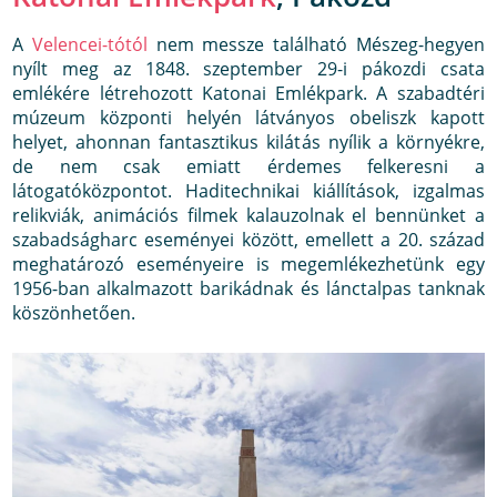
A
Velencei-tótól
nem messze található Mészeg-hegyen
nyílt meg az 1848. szeptember 29-i pákozdi csata
emlékére létrehozott Katonai Emlékpark. A szabadtéri
múzeum központi helyén látványos obeliszk kapott
helyet, ahonnan fantasztikus kilátás nyílik a környékre,
de nem csak emiatt érdemes felkeresni a
látogatóközpontot. Haditechnikai kiállítások, izgalmas
relikviák, animációs filmek kalauzolnak el bennünket a
szabadságharc eseményei között, emellett a 20. század
meghatározó eseményeire is megemlékezhetünk egy
1956-ban alkalmazott barikádnak és lánctalpas tanknak
köszönhetően.