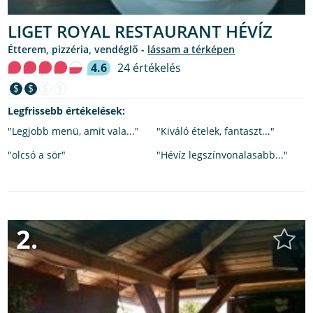
LIGET ROYAL RESTAURANT HÉVÍZ
étterem, pizzéria, vendéglő -
lássam a térképen
4.6
24 értékelés
$
$
$
$
Legfrissebb értékelések:
"Legjobb menü, amit vala..."
"Kiváló ételek, fantaszt..."
"olcsó a sör"
"Hévíz legszínvonalasabb..."
2.