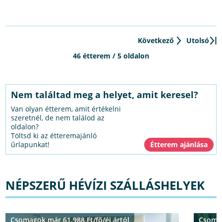
Következő
Utolsó
46 étterem / 5 oldalon
Nem találtad meg a helyet, amit keresel?
Van olyan étterem, amit értékelni
szeretnél, de nem találod az
oldalon?
Töltsd ki az étteremajánló
űrlapunkat!
NÉPSZERŰ HÉVÍZI SZÁLLÁSHELYEK
Csomagok már 61.988 Ft/fő/éj ártól
Csomag