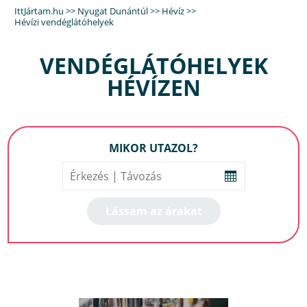
IttJártam.hu
>>
Nyugat Dunántúl
>>
Hévíz
>>
Hévízi vendéglátóhelyek
VENDÉGLÁTÓHELYEK
HÉVÍZEN
MIKOR UTAZOL?