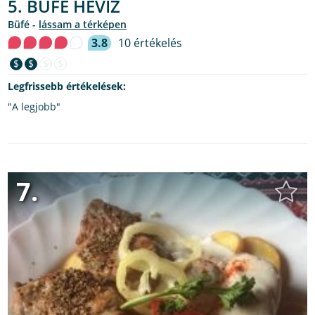
5. BÜFÉ HÉVÍZ
büfé -
lássam a térképen
3.8
10 értékelés
$
$
$
$
Legfrissebb értékelések:
"A legjobb"
7.