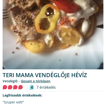
TERI MAMA VENDÉGLŐJE HÉVÍZ
vendéglő -
lássam a térképen
4
7 értékelés
Legfrissebb értékelések:
"Szuper volt!"