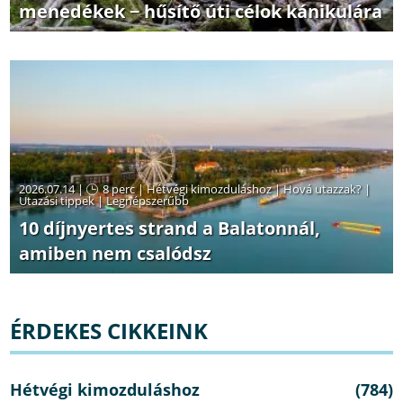
menedékek − hűsítő úti célok kánikulára
2026.07.14 |
8 perc
|
Hétvégi kimozduláshoz
|
Hová utazzak?
|
Utazási tippek
|
Legnépszerűbb
10 díjnyertes strand a Balatonnál,
amiben nem csalódsz
ÉRDEKES CIKKEINK
Hétvégi kimozduláshoz
(784)