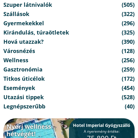
Szuper látnivalók
(505)
Szállások
(322)
Gyermekekkel
(296)
Kirándulás, túraötletek
(325)
Hová utazzak?
(390)
Városnézés
(128)
Wellness
(256)
Gasztronómia
(259)
Titkos úticélok
(172)
Események
(454)
Utazási tippek
(528)
Legnépszerűbb
(40)
Nyerj wellness
Hotel Imperial Gyógyszálló
A nyeremény értéke:
hétvégét!