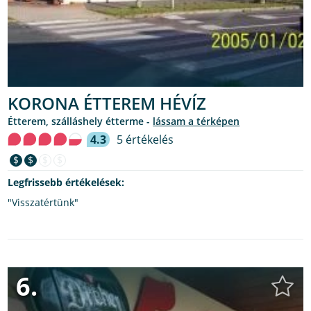
KORONA ÉTTEREM HÉVÍZ
étterem, szálláshely étterme -
lássam a térképen
4.3
5 értékelés
$
$
$
$
Legfrissebb értékelések:
"Visszatértünk"
6.