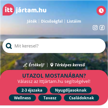
Játék
Dicsőségfal
Listáim
Értékelj!
Térképes kereső
UTAZOL MOSTANÁBAN?
Válassz az IttJártam.hu segítségével!
2-3 éjszaka
Nyugdíjasoknak
Wellness
Tavasz
Családoknak