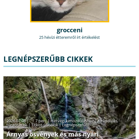
grocceni
25 hévízi étteremről írt értékelést
LEGNÉPSZERŰBB CIKKEK
2026.07.08 |
7 perc
|
Hétvégi kimozduláshoz
|
Kirándulás,
túraötletek
|
Titkos úticélok
|
Legnépszerűbb
Árnyas ösvények és más nyári