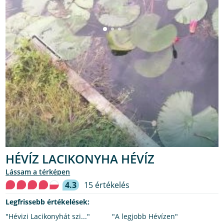
HÉVÍZ LACIKONYHA HÉVÍZ
lássam a térképen
4.3
15 értékelés
Legfrissebb értékelések:
"Hévizi Lacikonyhát szi..."
"A legjobb Hévízen"