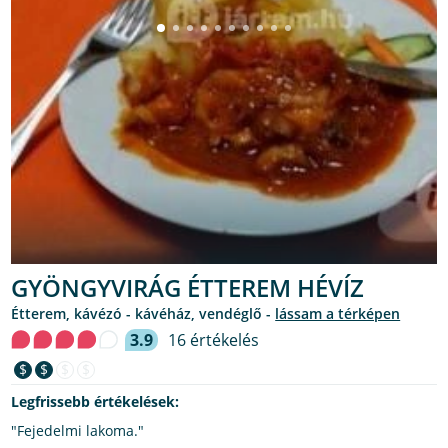
GYÖNGYVIRÁG ÉTTEREM HÉVÍZ
étterem, kávézó - kávéház, vendéglő -
lássam a térképen
3.9
16 értékelés
$
$
$
$
Legfrissebb értékelések:
"Fejedelmi lakoma."