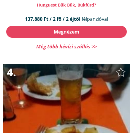
Hunguest Bük Bük, Bükfürd?
137.880 Ft / 2 fő / 2 éjtől
félpanzióval
Megnézem
Még több hévízi szállás >>
4.