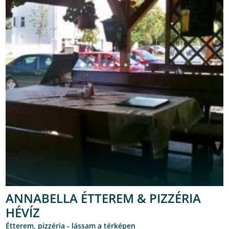
ANNABELLA ÉTTEREM & PIZZÉRIA
HÉVÍZ
étterem, pizzéria -
lássam a térképen