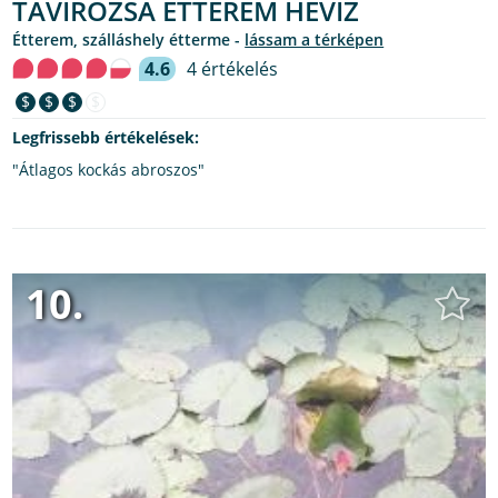
TAVIRÓZSA ÉTTEREM HÉVÍZ
étterem, szálláshely étterme -
lássam a térképen
4.6
4 értékelés
$
$
$
$
Legfrissebb értékelések:
"Átlagos kockás abroszos"
10.