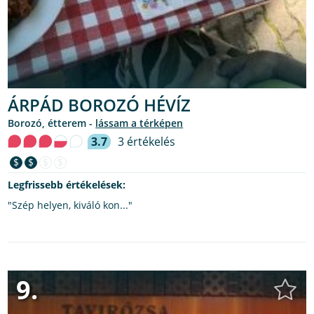
ÁRPÁD BOROZÓ HÉVÍZ
borozó, étterem -
lássam a térképen
3.7
3 értékelés
$
$
$
$
Legfrissebb értékelések:
"Szép helyen, kiváló kon..."
9.