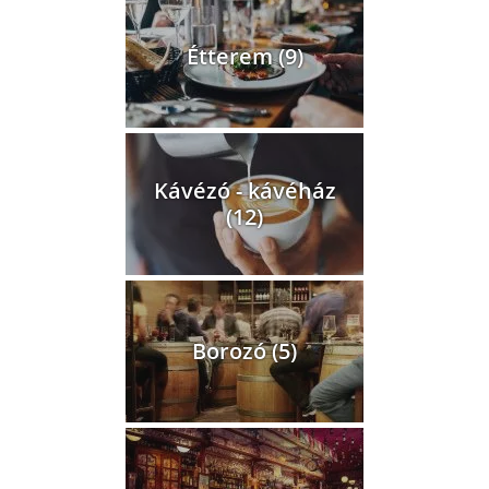
Étterem (9)
Kávézó - kávéház
(12)
Borozó (5)