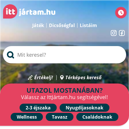
Játék
Dicsőségfal
Listáim
Értékelj!
Térképes kereső
UTAZOL MOSTANÁBAN?
Válassz az IttJártam.hu segítségével!
2-3 éjszaka
Nyugdíjasoknak
Wellness
Tavasz
Családoknak