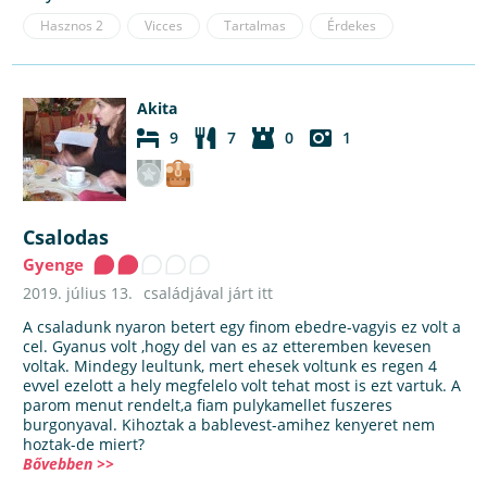
Hasznos
2
Vicces
Tartalmas
Érdekes
Akita
9
7
0
1
Csalodas
Gyenge
2019. július 13.
családjával járt itt
A csaladunk nyaron betert egy finom ebedre-vagyis ez volt a
cel. Gyanus volt ,hogy del van es az etteremben kevesen
voltak. Mindegy leultunk, mert ehesek voltunk es regen 4
evvel ezelott a hely megfelelo volt tehat most is ezt vartuk. A
parom menut rendelt,a fiam pulykamellet fuszeres
burgonyaval. Kihoztak a bablevest-amihez kenyeret nem
hoztak-de miert?
Bővebben >>