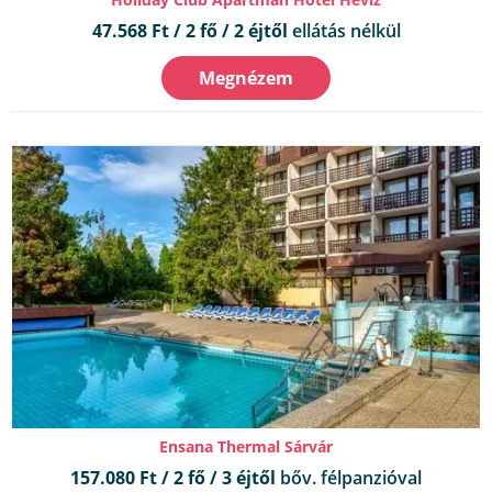
47.568 Ft / 2 fő / 2 éjtől
ellátás nélkül
Megnézem
Ensana Thermal Sárvár
157.080 Ft / 2 fő / 3 éjtől
bőv. félpanzióval