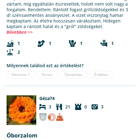
vártam, míg egyáltalán észrevettek, holott nem volt nagy a
forgalom. Rendeltem. Rántott fogast grillzöldségekkel és 3
dl szénsavmentes ásványvizet. A vizet viszonylag hamar
megkaptam. Az ételre hosszasan várakoztam. Hidegen
kaptam a rántott halat és a "grill" zöldségeket.
Bővebben >>
1
1
1
1
2
Milyennek találod ezt az értékelést?
Hasznos
1
Vicces
Tartalmas
Érdekes
Géza74
3
21
0
3
Óborzalom