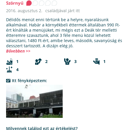
Szörnyű
2016. augusztus 2.
családjával járt itt
Délidős menüt enni tértünk be a helyre, nyaralásunk
alkalmával. Habár a környékbeli éttermek általában 990 Ft-
ért kínálták a menüjüket, mi mégis ezt a Deák tér melletti
étteremre szavaztunk, ahol 3 féle menü közül lehetett
választani, 1480 Ft-ért, amibe leves, második, savanyúság és
desszert tartozott. A dizájn elég jó.
Bővebben >>
1
2
3
1
4
Itt fényképeztem:
Milyennek találod ezt az értékelést?