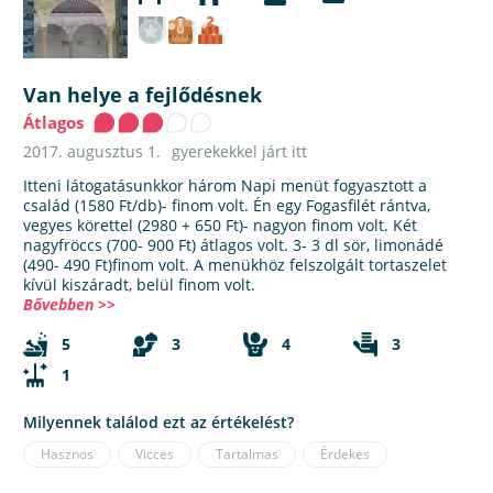
Van helye a fejlődésnek
Átlagos
2017. augusztus 1.
gyerekekkel járt itt
Itteni látogatásunkkor három Napi menüt fogyasztott a
család (1580 Ft/db)- finom volt. Én egy Fogasfilét rántva,
vegyes körettel (2980 + 650 Ft)- nagyon finom volt. Két
nagyfröccs (700- 900 Ft) átlagos volt. 3- 3 dl sör, limonádé
(490- 490 Ft)finom volt. A menükhöz felszolgált tortaszelet
kívül kiszáradt, belül finom volt.
Bővebben >>
5
3
4
3
1
Milyennek találod ezt az értékelést?
Hasznos
Vicces
Tartalmas
Érdekes