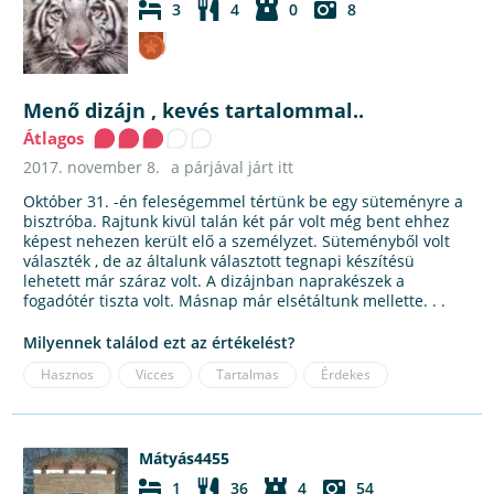
3
4
0
8
Menő dizájn , kevés tartalommal..
Átlagos
2017. november 8.
a párjával járt itt
Október 31. -én feleségemmel tértünk be egy süteményre a
bisztróba. Rajtunk kivül talán két pár volt még bent ehhez
képest nehezen került elő a személyzet. Süteményből volt
választék , de az általunk választott tegnapi készítésü
lehetett már száraz volt. A dizájnban naprakészek a
fogadótér tiszta volt. Másnap már elsétáltunk mellette. . .
Milyennek találod ezt az értékelést?
Hasznos
Vicces
Tartalmas
Érdekes
Mátyás4455
1
36
4
54