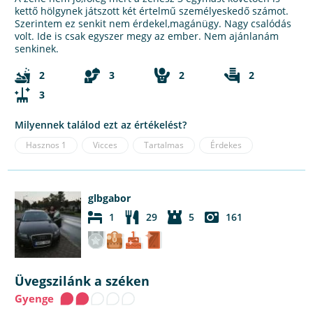
kettő hölgynek játszott két értelmű személyeskedő számot.
Szerintem ez senkit nem érdekel,magánügy. Nagy csalódás
volt. Ide is csak egyszer megy az ember. Nem ajánlanám
senkinek.
2
3
2
2
3
Milyennek találod ezt az értékelést?
Hasznos
1
Vicces
Tartalmas
Érdekes
glbgabor
1
29
5
161
Üvegszilánk a széken
Gyenge