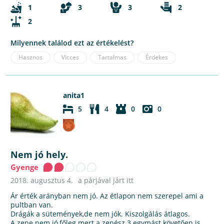
1
3
3
2
2
Milyennek találod ezt az értékelést?
Hasznos
Vicces
Tartalmas
Érdekes
anita1
5
4
0
0
Nem jó hely.
Gyenge
2018. augusztus 4.
a párjával járt itt
Ár érték arányban nem jó. Az étlapon nem szerepel ami a
pultban van.
Drágák a sütemények,de nem jók. Kiszolgálás átlagos.
A zene nem jó,főleg mert a zenész 3 egymást követően is