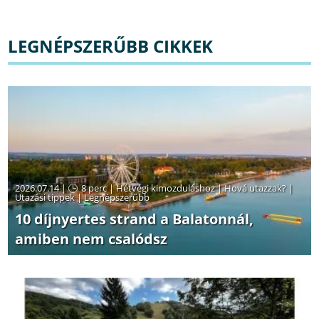
LEGNÉPSZERŰBB CIKKEK
2026.07.14 |
8 perc
|
Hétvégi kimozduláshoz
|
Hová utazzak?
|
Utazási tippek
|
Legnépszerűbb
10 díjnyertes strand a Balatonnál,
amiben nem csalódsz