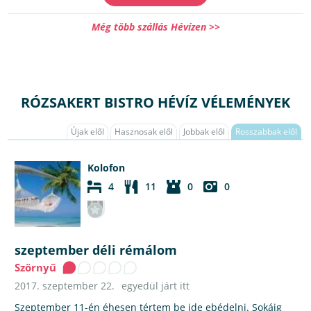
Még több szállás Hévízen >>
RÓZSAKERT BISTRO HÉVÍZ VÉLEMÉNYEK
Újak elől
Hasznosak elől
Jobbak elől
Rosszabbak elől
Kolofon
4
11
0
0
szeptember déli rémálom
Szörnyű
2017. szeptember 22.
egyedül járt itt
Szeptember 11-én éhesen tértem be ide ebédelni. Sokáig