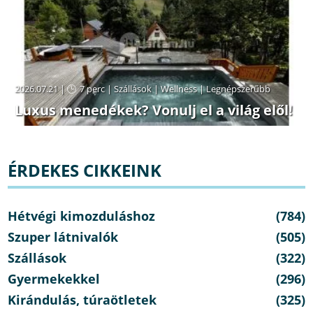
2026.07.21 |
7 perc
|
Szállások
|
Wellness
|
Legnépszerűbb
Luxus menedékek? Vonulj el a világ elől!
ÉRDEKES CIKKEINK
Hétvégi kimozduláshoz
(784)
Szuper látnivalók
(505)
Szállások
(322)
Gyermekekkel
(296)
Kirándulás, túraötletek
(325)