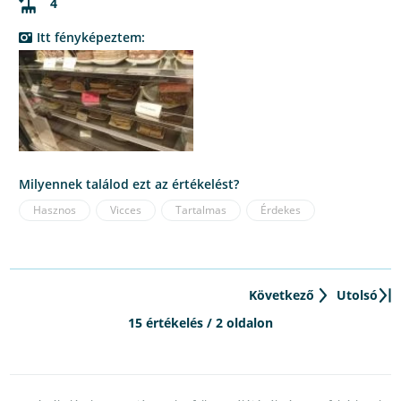
4
Itt fényképeztem:
Milyennek találod ezt az értékelést?
Hasznos
Vicces
Tartalmas
Érdekes
Következő
Utolsó
15 értékelés / 2 oldalon