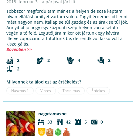
2018. február 3.
a párjával járt itt
Többször megfordultam már ez a helyen de sose kaptam
olyan ellátást amilyet vártam volna. Fagyit érdemes ott enni
mást nagyon nem, itallap se túl gazdag és az árak se túl jók.
Annyiból jó hogy egy központi szép helyen van a sétáló
végén a tó felé. Legutóljára mikor ott jártunk egy kávéra
illetve capuccinóra futottunk be, de rendkivül lassú volt a
kiszolgálás.
Bővebben >>
2
2
4
2
2
Milyennek találod ezt az értékelést?
Hasznos
1
Vicces
Tartalmas
Érdekes
nagytamasne
33
42
5
0