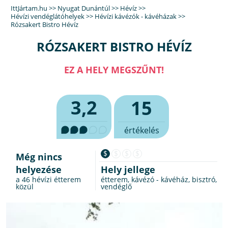
IttJártam.hu
>>
Nyugat Dunántúl
>>
Hévíz
>>
Hévízi vendéglátóhelyek
>>
Hévízi kávézók - kávéházak
>>
Rózsakert Bistro Hévíz
RÓZSAKERT BISTRO HÉVÍZ
EZ A HELY MEGSZŰNT!
3,2
15
értékelés
$
$
$
$
Még nincs
helyezése
Hely jellege
a 46
hévízi étterem
étterem, kávézó - kávéház, bisztró,
közül
vendéglő