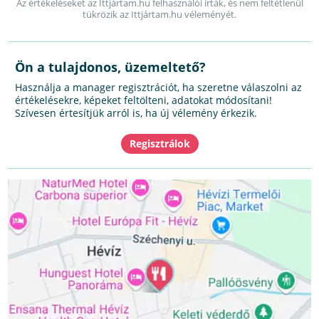
Az értékeléseket az Ittjártam.hu felhasználói írták, és nem feltétlenül
tükrözik az Ittjártam.hu véleményét.
Ön a tulajdonos, üzemeltető?
Használja a manager regisztrációt, ha szeretne válaszolni az
értékelésekre, képeket feltölteni, adatokat módosítani!
Szívesen értesítjük arról is, ha új vélemény érkezik.