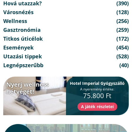
Hová utazzak?
(390)
Városnézés
(128)
Wellness
(256)
Gasztronómia
(259)
Titkos úticélok
(172)
Események
(454)
Utazási tippek
(528)
Legnépszerűbb
(40)
Nyerj wellness
Hotel Imperial Gyógyszálló
A nyeremény értéke:
hétvégét!
75.800 Ft