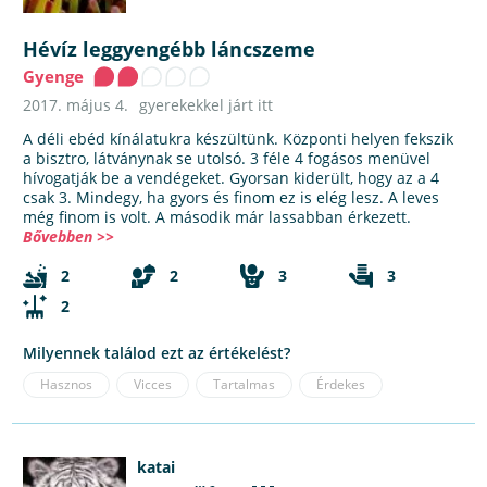
Hévíz leggyengébb láncszeme
Gyenge
2017. május 4.
gyerekekkel járt itt
A déli ebéd kínálatukra készültünk. Központi helyen fekszik
a bisztro, látványnak se utolsó. 3 féle 4 fogásos menüvel
hívogatják be a vendégeket. Gyorsan kiderült, hogy az a 4
csak 3. Mindegy, ha gyors és finom ez is elég lesz. A leves
még finom is volt. A második már lassabban érkezett.
Bővebben >>
2
2
3
3
2
Milyennek találod ezt az értékelést?
Hasznos
Vicces
Tartalmas
Érdekes
katai