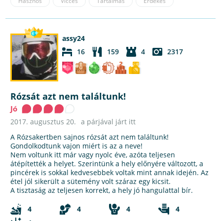
Hasznos
Vicces
Tartalmas
Érdekes
assy24
16
159
4
2317
Rózsát azt nem találtunk!
Jó
2017. augusztus 20.
a párjával járt itt
A Rózsakertben sajnos rózsát azt nem találtunk!
Gondolkodtunk vajon miért is az a neve!
Nem voltunk itt már vagy nyolc éve, azóta teljesen
átépítették a helyet. Szerintünk a hely előnyére változott, a
pincérek is sokkal kedvesebbek voltak mint annak idején. Az
étel jól sikerült a sütemény volt száraz egy kicsit.
A tisztaság az teljesen korrekt, a hely jó hangulattal bír.
4
4
4
4