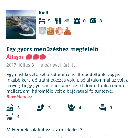
Kieft
5
40
0
8
Egy gyors menüzéshez megfelelő!
Átlagos
2017. július 31.
a párjával járt itt
Egymást követő két alkalommal is itt ebédeltünk, vagyis
inkább kora délutáni étkezés volt. Első alkalommal az volt a
lényeg, hogy gyorsan ehessünk, ezért döntöttünk a menü
mellett, ami háromféle volt a bejáratnál feltüntetve.
Bővebben >>
3
3
4
3
4
Milyennek találod ezt az értékelést?