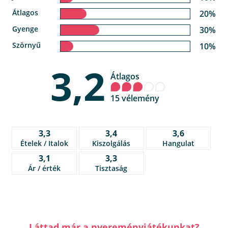
Átlagos
20%
Gyenge
30%
Szörnyű
10%
3,2
Átlagos
15 vélemény
3,3
3,4
3,6
Ételek / Italok
Kiszolgálás
Hangulat
3,1
3,3
Ár / érték
Tisztaság
Láttad már a nyereményjátékunkat?