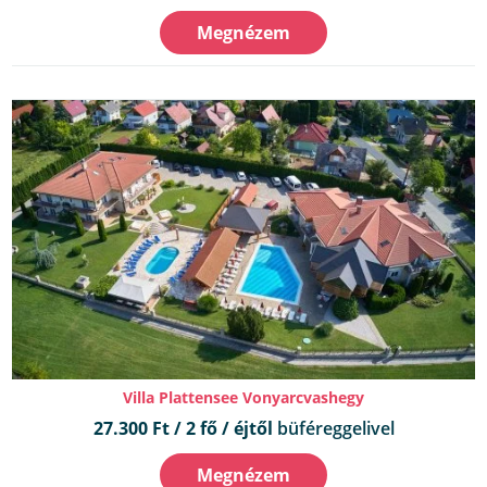
Megnézem
Villa Plattensee Vonyarcvashegy
27.300 Ft / 2 fő / éjtől
büféreggelivel
Megnézem