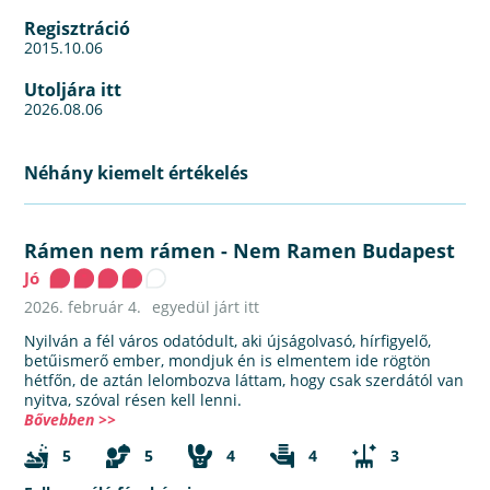
Regisztráció
2015.10.06
Utoljára itt
2026.08.06
Néhány kiemelt értékelés
Rámen nem rámen
-
Nem Ramen Budapest
Jó
2026. február 4.
egyedül járt itt
Nyilván a fél város odatódult, aki újságolvasó, hírfigyelő,
betűismerő ember, mondjuk én is elmentem ide rögtön
hétfőn, de aztán lelombozva láttam, hogy csak szerdától van
nyitva, szóval résen kell lenni.
Bővebben >>
5
5
4
4
3