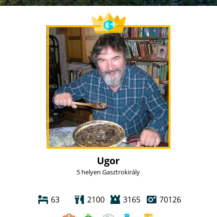
Ugor
5 helyen Gasztrokirály
63
2100
3165
70126