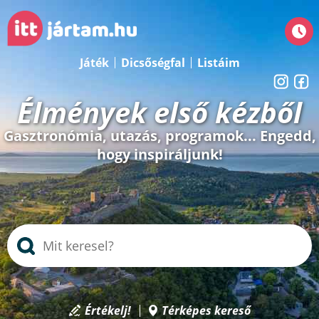
Játék
Dicsőségfal
Listáim
Élmények első kézből
Gasztronómia, utazás, programok... Engedd,
hogy inspiráljunk!
Értékelj!
Térképes kereső