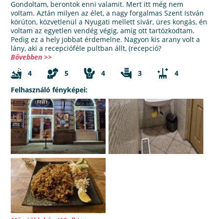
Gondoltam, berontok enni valamit. Mert itt még nem
voltam. Aztán milyen az élet, a nagy forgalmas Szent István
körúton, közvetlenül a Nyugati mellett sivár, üres kongás, én
voltam az egyetlen vendég végig, amíg ott tartózkodtam.
Pedig ez a hely jobbat érdemelne. Nagyon kis arany volt a
lány, aki a recepcióféle pultban állt, (recepció?
Bővebben >>
4
5
4
3
4
Felhasználó fényképei: