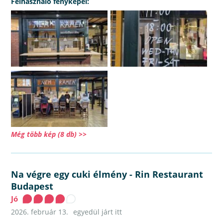
Felhasználó fényképei:
Még több kép (8 db) >>
Na végre egy cuki élmény
-
Rin Restaurant
Budapest
Jó
2026. február 13.
egyedül járt itt