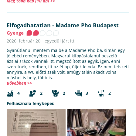
Még több kép (10 db) >>
Elfogadhatatlan
-
Madame Pho Budapest
Gyenge
2026. február 20.
egyedül járt itt
Gyanútlanul mentem ma be a Madame Pho-ba, simán egy
jó ebéd reményében. Magyarul kifogástalanul beszélő
ázsiai srácok vannak itt, megszólított az egyik, igen, enni
szeretnék, rendben, itt az étlap, üljek le oda. Ez nem tetszett
annyira, a WC előtti szék volt, amúgy talán akadt volna
máshol is hely, több is.
Bővebben >>
4
2
2
3
2
Felhasználó fényképei: