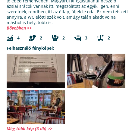
jó ebéd reményében. Magyarul kifogástalanul beszélő
ázsiai srácok vannak itt, megszólított az egyik, igen, enni
szeretnék, rendben, itt az étlap, üljek le oda. Ez nem tetszett
annyira, a WC előtti szék volt, amúgy talán akadt volna
máshol is hely, több is.
Bővebben >>
4
2
2
3
2
Felhasználó fényképei:
Még több kép (6 db) >>