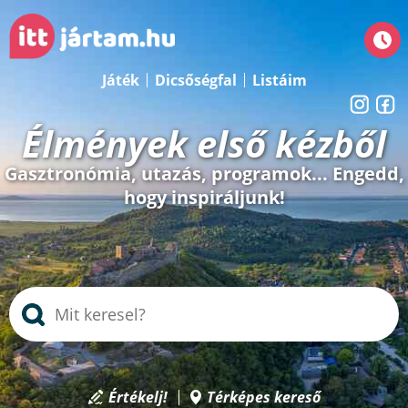
Játék
Dicsőségfal
Listáim
Élmények első kézből
Gasztronómia, utazás, programok... Engedd,
hogy inspiráljunk!
Értékelj!
Térképes kereső