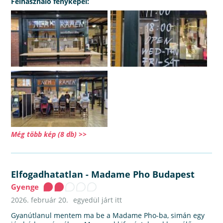
Felhasználó fényképei:
Még több kép (8 db) >>
Elfogadhatatlan
-
Madame Pho Budapest
Gyenge
2026. február 20.
egyedül járt itt
Gyanútlanul mentem ma be a Madame Pho-ba, simán egy