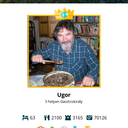
Ugor
5 helyen Gasztrokirály
63
2100
3165
70126