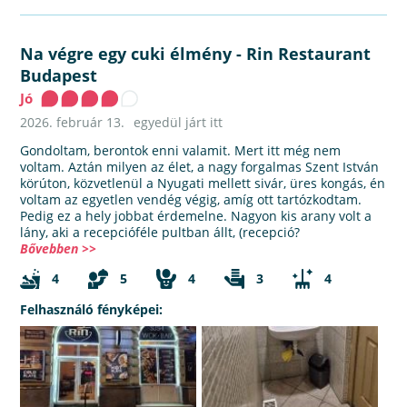
Na végre egy cuki élmény
-
Rin Restaurant
Budapest
Jó
2026. február 13.
egyedül járt itt
Gondoltam, berontok enni valamit. Mert itt még nem
voltam. Aztán milyen az élet, a nagy forgalmas Szent István
körúton, közvetlenül a Nyugati mellett sivár, üres kongás, én
voltam az egyetlen vendég végig, amíg ott tartózkodtam.
Pedig ez a hely jobbat érdemelne. Nagyon kis arany volt a
lány, aki a recepcióféle pultban állt, (recepció?
Bővebben >>
4
5
4
3
4
Felhasználó fényképei: