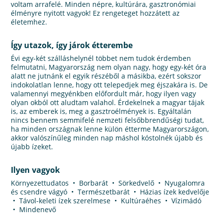
voltam arrafelé. Minden népre, kultúrára, gasztronómiai
élményre nyitott vagyok! Ez rengeteget hozzátett az
életemhez.
Így utazok, így járok étterembe
Évi egy-két szálláshelynél többet nem tudok érdemben
felmutatni, Magyarország nem olyan nagy, hogy egy-két óra
alatt ne jutnánk el egyik részéből a másikba, ezért sokszor
indokolatlan lenne, hogy ott telepedjek meg éjszakára is. De
valamennyi megyénkben előfordult már, hogy ilyen vagy
olyan okból ott aludtam valahol. Érdekelnek a magyar tájak
is, az emberek is, meg a gasztroélmények is. Egyáltalán
nincs bennem semmifelé nemzeti felsőbbrendűségi tudat,
ha minden országnak lenne külön étterme Magyarországon,
akkor valószínűleg minden nap máshol kóstolnék újabb és
újabb ízeket.
Ilyen vagyok
Környezettudatos • Borbarát • Sörkedvelő • Nyugalomra
és csendre vágyó • Természetbarát • Házias ízek kedvelője
• Távol-keleti ízek szerelmese • Kultúraéhes • Vízimádó
• Mindenevő