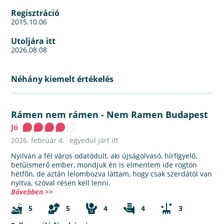
Regisztráció
2015.10.06
Utoljára itt
2026.08.08
Néhány kiemelt értékelés
Rámen nem rámen
-
Nem Ramen Budapest
Jó
2026. február 4.
egyedül járt itt
Nyilván a fél város odatódult, aki újságolvasó, hírfigyelő,
betűismerő ember, mondjuk én is elmentem ide rögtön
hétfőn, de aztán lelombozva láttam, hogy csak szerdától van
nyitva, szóval résen kell lenni.
Bővebben >>
5
5
4
4
3