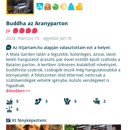
Buddha az Aranyparton
Jó
2024. március 15.
egyedül járt itt
Az ittjártam.hu alapján választottam ezt a helyet.
A Mala Garden talán a legszebb, különleges, ázsiai, távol-
keleti hangulatot árasztó, pár évvel ezelőtt épült szálloda a
Balaton parton. A kertben ízlésesen kialakított növényzet,
buddhista szobrok, csobogók teszik még hangulatosabbá a
környezetet. A földszinten lévő éttermet nemcsak a
szállóvendégek vehetik igénybe, külsős vendégeket is
fogadnak.
Bővebben >>
5
3
5
2
5
Itt fényképeztem: