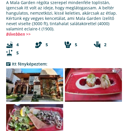
A Mala Garden régóta szerepel mindenféle toplistán,
igencsak itt volt az ideje, hogy meglátogassam. A beltér
hangulatos, nemzetközi, kissé keleties, akárcsak az étlap.
Kértünk egy vegyes kencetálat, ami Mala Garden ízelítő
nevet viselte (3000 ft), tintahalat salátakörettel (4000)
valamint eclaire-t (1900).
Bővebben >>
4
5
5
2
5
Itt fényképeztem: