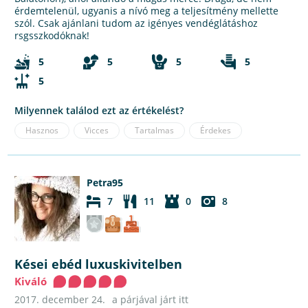
érdemtelenül, ugyanis a nívó meg a teljesítmény mellette
szól. Csak ajánlani tudom az igényes vendéglátáshoz
rsgsszkodóknak!
5
5
5
5
5
Milyennek találod ezt az értékelést?
Hasznos
Vicces
Tartalmas
Érdekes
Petra95
7
11
0
8
Kései ebéd luxuskivitelben
Kiváló
2017. december 24.
a párjával járt itt