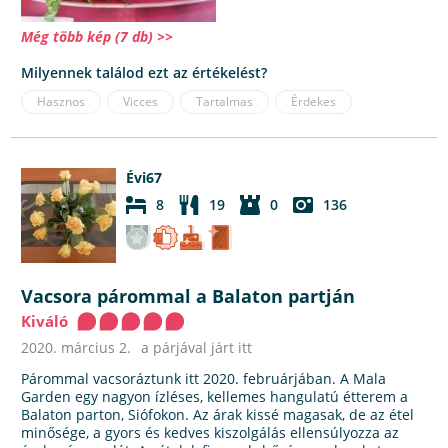
Még több kép (7 db) >>
Milyennek találod ezt az értékelést?
Hasznos
Vicces
Tartalmas
Érdekes
Évi67
8
19
0
136
Vacsora párommal a Balaton partján
Kiváló
2020. március 2.
a párjával járt itt
Párommal vacsoráztunk itt 2020. februárjában. A Mala
Garden egy nagyon ízléses, kellemes hangulatú étterem a
Balaton parton, Siófokon. Az árak kissé magasak, de az étel
minősége, a gyors és kedves kiszolgálás ellensúlyozza az