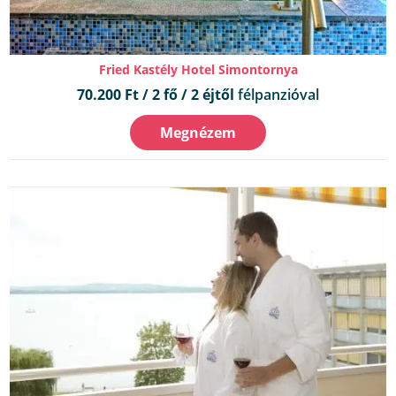
Fried Kastély Hotel Simontornya
70.200 Ft / 2 fő / 2 éjtől
félpanzióval
Megnézem