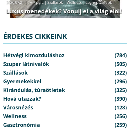
2026.07.21 |
7 perc
|
Szállások
|
Wellness
|
Legnépszerűbb
Luxus menedékek? Vonulj el a világ elől!
ÉRDEKES CIKKEINK
Hétvégi kimozduláshoz
(784)
Szuper látnivalók
(505)
Szállások
(322)
Gyermekekkel
(296)
Kirándulás, túraötletek
(325)
Hová utazzak?
(390)
Városnézés
(128)
Wellness
(256)
Gasztronómia
(259)