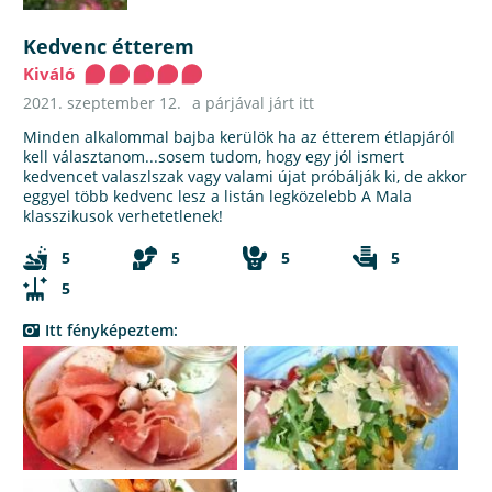
Kedvenc étterem
Kiváló
2021. szeptember 12.
a párjával járt itt
Minden alkalommal bajba kerülök ha az étterem étlapjáról
kell választanom...sosem tudom, hogy egy jól ismert
kedvencet valaszlszak vagy valami újat próbálják ki, de akkor
eggyel több kedvenc lesz a listán legközelebb A Mala
klasszikusok verhetetlenek!
5
5
5
5
5
Itt fényképeztem: