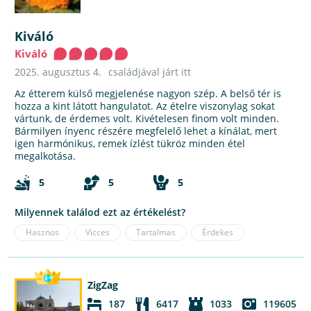
Kiváló
Kiváló
2025. augusztus 4.
családjával járt itt
Az étterem külső megjelenése nagyon szép. A belső tér is
hozza a kint látott hangulatot. Az ételre viszonylag sokat
vártunk, de érdemes volt. Kivételesen finom volt minden.
Bármilyen ínyenc részére megfelelő lehet a kínálat, mert
igen harmónikus, remek ízlést tükröz minden étel
megalkotása.
5
5
5
Milyennek találod ezt az értékelést?
Hasznos
Vicces
Tartalmas
Érdekes
ZigZag
187
6417
1033
119605