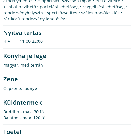
akadálymentes • csoportokat szívesen fogad • étel elvitelre •
kisállat bevihető • parkolási lehetőség • reggelizési lehetőség •
rendezvényhelyszín • sportközvetítés • széles borválaszték •
zártkörű rendezvény lehetősége
Nyitva tartás
H-V
11:00-22:00
Konyha jellege
magyar
,
mediterrán
Zene
Gépzene: lounge
Különtermek
Buddha - max. 30 fő
Balaton - max. 120 fő
Főétel