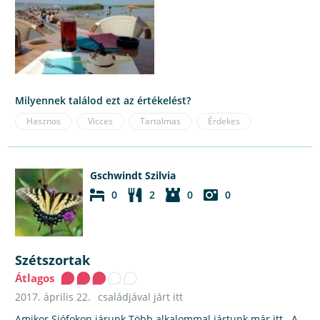
Milyennek találod ezt az értékelést?
Hasznos
Vicces
Tartalmas
Érdekes
Gschwindt Szilvia
0
2
0
0
Szétszortak
Átlagos
2017. április 22.
családjával járt itt
Amikor Siófokon járunk Több alkalommal jártunk már itt . A