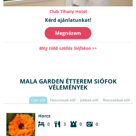
Club Tihany Hotel
Kérd ajánlatunkat!
Megnézem
Még több szállás Siófokon >>
MALA GARDEN ÉTTEREM SIÓFOK
VÉLEMÉNYEK
Újak elől
Hasznosak elől
Jobbak elől
Rosszabbak elől
Horcs
0
3
0
0