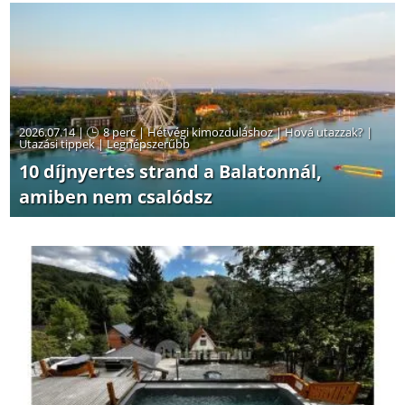
2026.07.14 |
8 perc
|
Hétvégi kimozduláshoz
|
Hová utazzak?
|
Utazási tippek
|
Legnépszerűbb
10 díjnyertes strand a Balatonnál,
amiben nem csalódsz