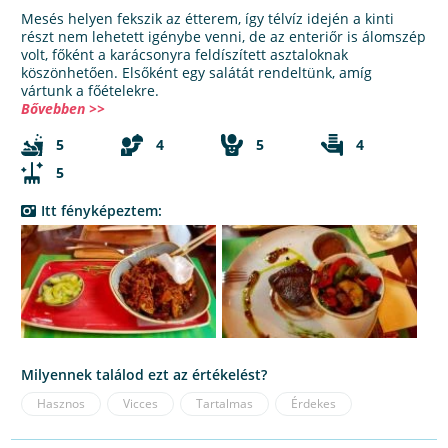
Mesés helyen fekszik az étterem, így télvíz idején a kinti
részt nem lehetett igénybe venni, de az enteriőr is álomszép
volt, főként a karácsonyra feldíszített asztaloknak
köszönhetően. Elsőként egy salátát rendeltünk, amíg
vártunk a főételekre.
Bővebben >>
5
4
5
4
5
Itt fényképeztem:
Milyennek találod ezt az értékelést?
Hasznos
Vicces
Tartalmas
Érdekes