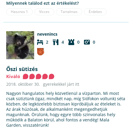
Milyennek találod ezt az értékelést?
Hasznos
1
Vicces
Tartalmas
Érdekes
nevenincs
2
4
0
0
Őszi sütizés
Kiváló
2018. október 30.
gyerekekkel járt itt
Nagyon hangulatos hely közvetlenül a vízparton. Mi most
csak sütiztünk (igaz, mindkét nap, míg Siófokon voltunk) séta
közben, de legközelebb biztosan kipróbáljuk az ételeket is.
Az árak húzósak, de alkalmanként megengedhetjük
magunknak. Örülünk, hogy egyre több színvonalas hely
működik a Balaton körül, ahol fontos a vendég! Mala
Garden, visszatérünk!