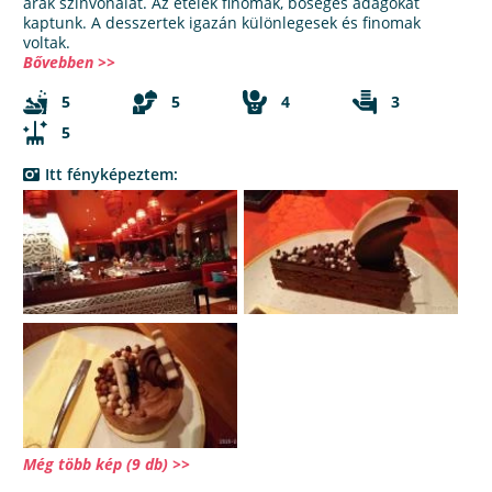
árak színvonalát. Az ételek finomak, bőséges adagokat
kaptunk. A desszertek igazán különlegesek és finomak
voltak.
Bővebben >>
5
5
4
3
5
Itt fényképeztem:
Még több kép (9 db) >>