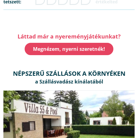
tetszett:
Láttad már a nyereményjátékunkat?
Megnézem, nyerni szeretnék!
NÉPSZERŰ SZÁLLÁSOK A KÖRNYÉKEN