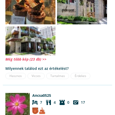
Még több kép (23 db) >>
Milyennek találod ezt az értékelést?
Hasznos
Vicces
Tartalmas
Érdekes
Ancsa0525
7
4
0
17