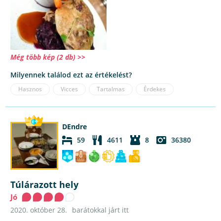
Még több kép (2 db) >>
Milyennek találod ezt az értékelést?
Hasznos
Vicces
Tartalmas
Érdekes
DEndre
59
4611
8
36380
Túlárazott hely
Jó
2020. október 28.
barátokkal járt itt