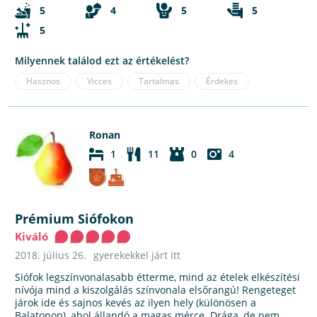
5
4
5
5
5
Milyennek találod ezt az értékelést?
Hasznos
Vicces
Tartalmas
Érdekes
Ronan
1
11
0
4
Prémium Siófokon
Kiváló
2018. július 26.
gyerekekkel járt itt
Siófok legszínvonalasabb étterme, mind az ételek elkészítési
nívója mind a kiszolgálás színvonala elsőrangú! Rengeteget
járok ide és sajnos kevés az ilyen hely (különösen a
Balatonon), ahol állandó a magas mérce. Drága, de nem