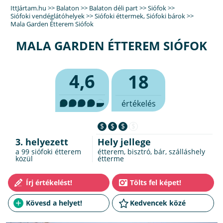
IttJártam.hu
>>
Balaton
>>
Balaton déli part
>>
Siófok
>>
Siófoki vendéglátóhelyek
>>
Siófoki éttermek
,
Siófoki bárok
>>
Mala Garden Étterem Siófok
MALA GARDEN ÉTTEREM SIÓFOK
4,6
18
értékelés
$
$
$
$
3. helyezett
Hely jellege
a 99
siófoki étterem
étterem, bisztró, bár, szálláshely
közül
étterme