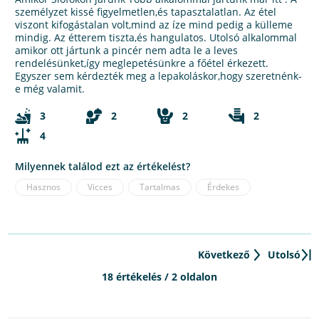
személyzet kissé figyelmetlen,és tapasztalatlan. Az étel
viszont kifogástalan volt,mind az íze mind pedig a külleme
mindig. Az étterem tiszta,és hangulatos. Utolsó alkalommal
amikor ott jártunk a pincér nem adta le a leves
rendelésünket,így meglepetésünkre a főétel érkezett.
Egyszer sem kérdezték meg a lepakoláskor,hogy szeretnénk-
e még valamit.
3
2
2
2
4
Milyennek találod ezt az értékelést?
Hasznos
Vicces
Tartalmas
Érdekes
Következő
Utolsó
18 értékelés / 2 oldalon