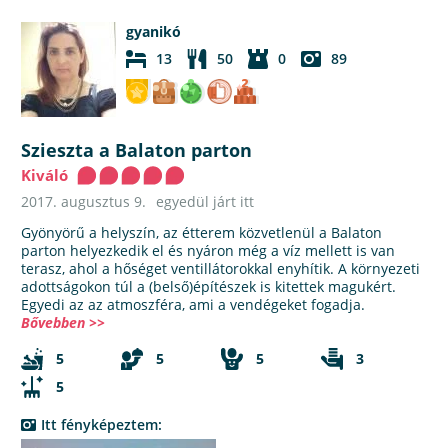
gyanikó
13
50
0
89
Szieszta a Balaton parton
Kiváló
2017. augusztus 9.
egyedül járt itt
Gyönyörű a helyszín, az étterem közvetlenül a Balaton
parton helyezkedik el és nyáron még a víz mellett is van
terasz, ahol a hőséget ventillátorokkal enyhítik. A környezeti
adottságokon túl a (belső)építészek is kitettek magukért.
Egyedi az az atmoszféra, ami a vendégeket fogadja.
Bővebben >>
5
5
5
3
5
Itt fényképeztem: