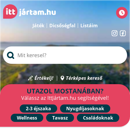
Játék
Dicsőségfal
Listáim
Értékelj!
Térképes kereső
UTAZOL MOSTANÁBAN?
Válassz az IttJártam.hu segítségével!
2-3 éjszaka
Nyugdíjasoknak
Wellness
Tavasz
Családoknak