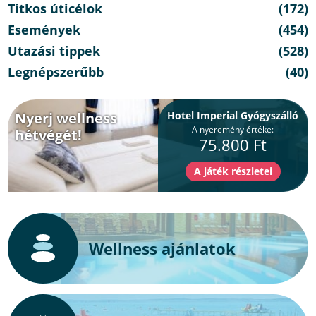
Titkos úticélok
(172)
Események
(454)
Utazási tippek
(528)
Legnépszerűbb
(40)
Nyerj wellness
Hotel Imperial Gyógyszálló
A nyeremény értéke:
hétvégét!
75.800 Ft
Wellness ajánlatok