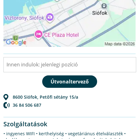
8600
Siófok
,
Petőfi sétány 15/a
36 84 506 687
Szolgáltatások
• ingyenes WIFI • kerthelyiség • vegetáriánus ételválaszték •