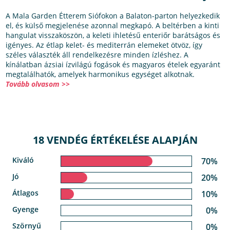
A Mala Garden Étterem Siófokon a Balaton-parton helyezkedik
el, és külső megjelenése azonnal megkapó. A beltérben a kinti
hangulat visszaköszön, a keleti ihletésű enteriőr barátságos és
igényes. Az étlap kelet- és mediterrán elemeket ötvöz, így
széles választék áll rendelkezésre minden ízléshez. A
kínálatban ázsiai ízvilágú fogások és magyaros ételek egyaránt
megtalálhatók, amelyek harmonikus egységet alkotnak.
Tovább olvasom >>
18 VENDÉG ÉRTÉKELÉSE ALAPJÁN
Kiváló
70%
Jó
20%
Átlagos
10%
Gyenge
0%
Szörnyű
0%