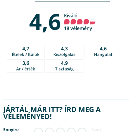
4,6
Kiváló
18 vélemény
4,7
4,3
4,6
Ételek / Italok
Kiszolgálás
Hangulat
3,6
4,9
Ár / érték
Tisztaság
JÁRTÁL MÁR ITT? ÍRD MEG A
VÉLEMÉNYED!
Ennyire