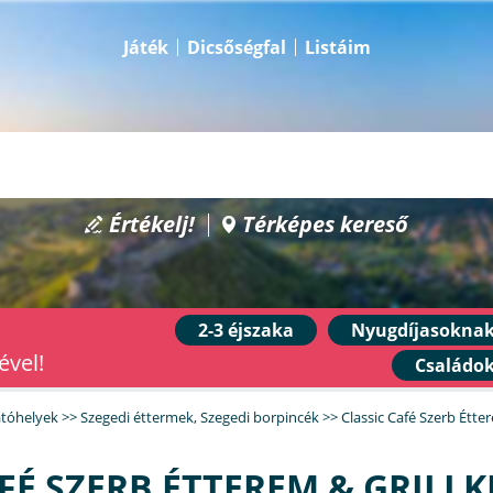
Játék
Dicsőségfal
Listáim
Értékelj!
Térképes kereső
2-3 éjszaka
Nyugdíjasokna
ével!
Családo
átóhelyek
>>
Szegedi éttermek
,
Szegedi borpincék
>>
Classic Café Szerb Étte
FÉ SZERB ÉTTEREM & GRILL