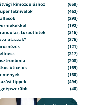
étvégi kimozduláshoz
(659)
uper látnivalók
(462)
állások
(293)
yermekekkel
(192)
rándulás, túraötletek
(316)
ová utazzak?
(376)
árosnézés
(121)
ellness
(217)
asztronómia
(208)
tkos úticélok
(169)
semények
(160)
azási tippek
(494)
egnépszerűbb
(40)