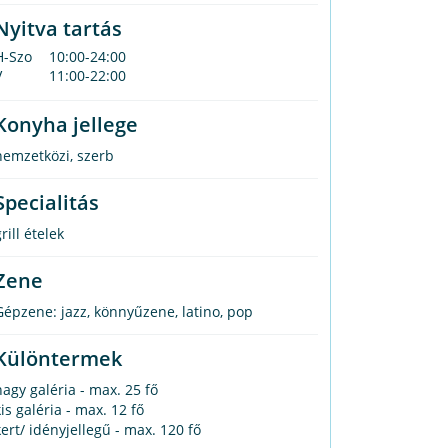
Nyitva tartás
H-Szo
10:00-24:00
V
11:00-22:00
Konyha jellege
nemzetközi
,
szerb
Specialitás
rill ételek
Zene
Gépzene: jazz, könnyűzene, latino, pop
Különtermek
nagy galéria - max. 25 fő
kis galéria - max. 12 fő
kert/ idényjellegű - max. 120 fő