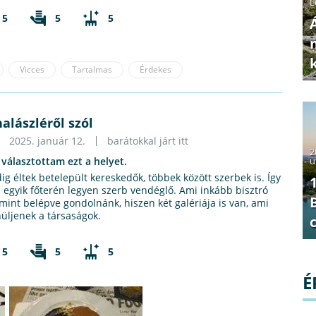
L
5
5
5
Vicces
Tartalmas
Érdekes
alászléről szól
2025. január 12.
barátokkal járt itt
2
u
 választottam ezt a helyet.
dig éltek betelepült kereskedők, többek között szerbek is. Így
s egyik főterén legyen szerb vendéglő. Ami inkább bisztró
 mint belépve gondolnánk, hiszen két galériája is van, ami
nüljenek a társaságok.
5
5
5
É