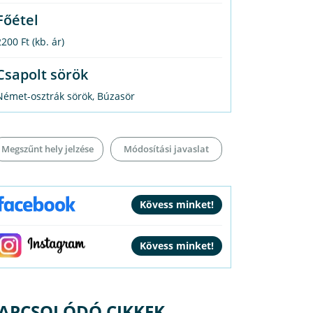
Főétel
2200 Ft
(kb. ár)
Csapolt sörök
Német-osztrák sörök, Búzasör
Megszűnt hely jelzése
Módosítási javaslat
APCSOLÓDÓ CIKKEK