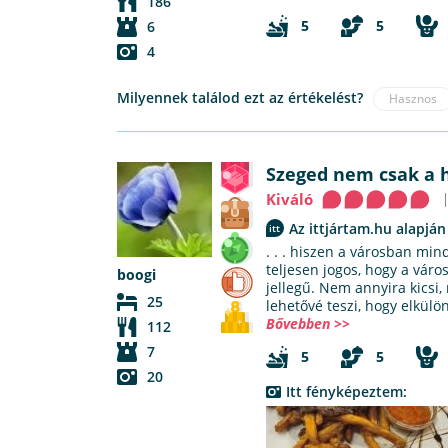
186
5
5
6
4
Milyennek találod ezt az értékelést?
Hasznos
Szeged nem csak a h
Kiváló
Az ittjártam.hu alapján
. . . hiszen a városban min
teljesen jogos, hogy a váro
boogi
jellegű. Nem annyira kicsi,
25
lehetővé teszi, hogy elkülö
Bővebben >>
112
7
5
5
20
Itt fényképeztem: