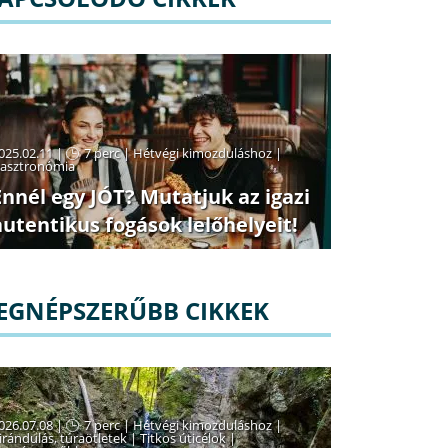
025.02.11 |
7 perc
|
Hétvégi kimozduláshoz
|
asztronómia
Ennél egy JÓT? Mutatjuk az igazi
autentikus fogások lelőhelyeit!
EGNÉPSZERŰBB CIKKEK
026.07.08 |
7 perc
|
Hétvégi kimozduláshoz
|
irándulás, túraötletek
|
Titkos úticélok
|