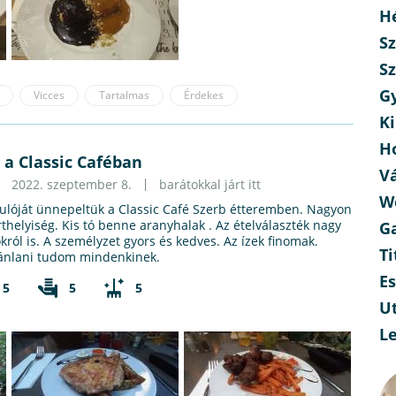
H
Sz
Sz
G
Vicces
Tartalmas
Érdekes
Ki
H
 a Classic Caféban
V
2022. szeptember 8.
barátokkal járt itt
W
dulóját ünnepeltük a Classic Café Szerb étteremben. Nagyon
rthelyiség. Kis tó benne aranyhalak . Az ételválaszték nagy
G
ról is. A személyzet gyors és kedves. Az ízek finomak.
Ti
Ajánlani tudom mindenkinek.
E
5
5
5
Ut
L