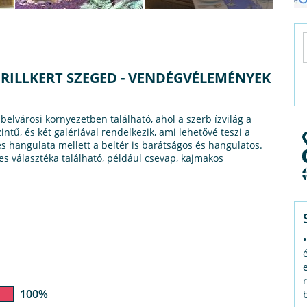
GRILLKERT SZEGED - VENDÉGVÉLEMÉNYEK
belvárosi környezetben található, ahol a szerb ízvilág a
zintű, és két galériával rendelkezik, ami lehetővé teszi a
es hangulata mellett a beltér is barátságos és hangulatos.
les választéka található, például csevap, kajmakos
100%