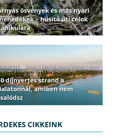
egnépszerűbb
Árnyas ösvények és más nyári
menedékek − hűsítő úti célok
kánikulára
026.07.14 |
8 perc
|
Hétvégi kimozduláshoz
|
Hová
tazzak?
|
Utazási tippek
|
Legnépszerűbb
10 díjnyertes strand a
Balatonnál, amiben nem
csalódsz
RDEKES CIKKEINK