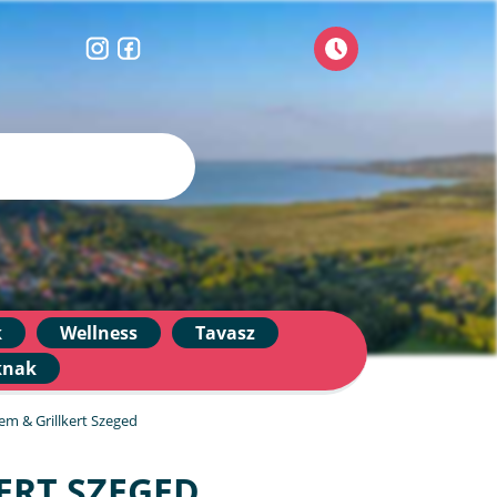
k
Wellness
Tavasz
knak
rem & Grillkert Szeged
KERT SZEGED