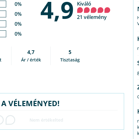
4,9
Kiváló
0%
0%
21 vélemény
0%
0%
4,7
5
t
Ár / érték
Tisztaság
g
G A VÉLEMÉNYED!