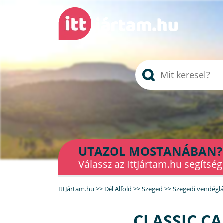
UTAZOL MOSTANÁBAN?
Válassz az IttJártam.hu segítség
IttJártam.hu
>>
Dél Alföld
>>
Szeged
>>
Szegedi vendégl
CLASSIC CA