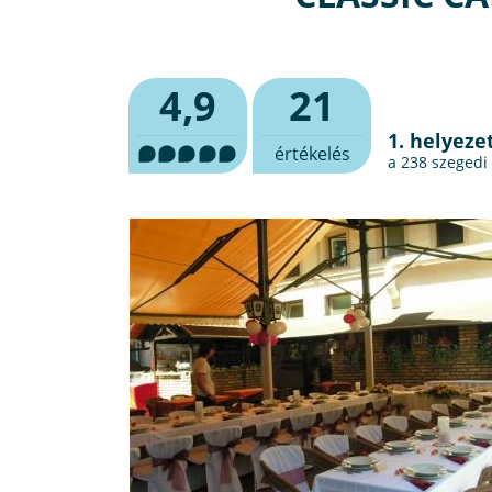
4,9
21
1. helyeze
értékelés
a 238
szegedi