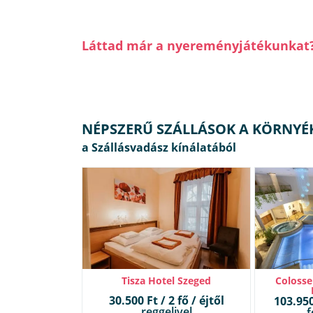
Láttad már a nyereményjátékunkat
NÉPSZERŰ SZÁLLÁSOK A KÖRNYÉ
Tisza Hotel Szeged
Colosse
30.500 Ft / 2 fő / éjtől
103.950 
reggelivel
f