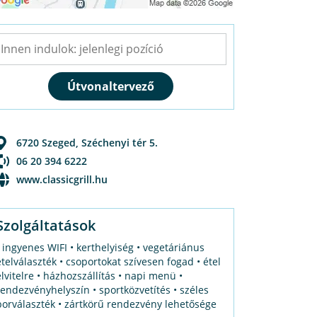
6720
Szeged
,
Széchenyi tér 5.
06 20 394 6222
www.classicgrill.hu
Szolgáltatások
• ingyenes WIFI • kerthelyiség • vegetáriánus
ételválaszték • csoportokat szívesen fogad • étel
elvitelre • házhozszállítás • napi menü •
rendezvényhelyszín • sportközvetítés • széles
borválaszték • zártkörű rendezvény lehetősége