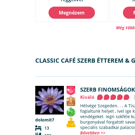
Megnézem
Még több 
CLASSIC CAFÉ SZERB ÉTTEREM & 
SZERB FINOMSÁGO
Kiváló
Hétvége Szegeden. . . A T
foglaltunk helyet , ivel ig
vendégeket. Iegn sokféle ku
dolomit7
burgonyával forgatott savan
speciális szabadkai palacsi
13
Bővebben >>