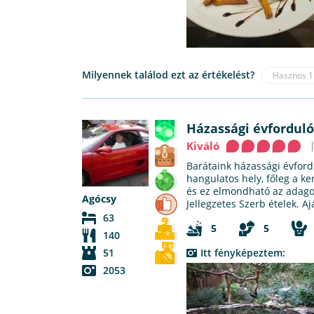
Milyennek találod ezt az értékelést?
Hasznos
1
Házassági évforduló
Kiváló
Barátaink házassági évfor
hangulatos hely, főleg a ke
és ez elmondható az adagok
Agócsy
Jellegzetes Szerb ételek. 
63
5
5
140
51
Itt fényképeztem:
2053