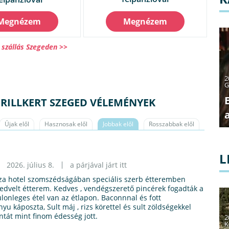
Megnézem
Megnézem
szállás Szegeden >>
2
G
GRILLKERT SZEGED VÉLEMÉNYEK
Újak elől
Hasznosak elől
Jobbak elől
Rosszabbak elől
K
L
2026. július 8.
a párjával járt itt
isza hotel szomszédságában speciális szerb étteremben
e kedvelt étterem. Kedves , vendégszerető pincérek fogadták a
lonleges étel van az étlapon. Baconnnal és fott
yu káposzta, Sult máj , rizs körettel és sult zöldségekkel
ntát mint finom édesség jott.
2
K