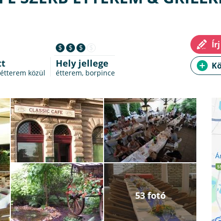
$
$
$
$
tt
Hely jellege
 étterem
közül
étterem, borpince
53 fotó