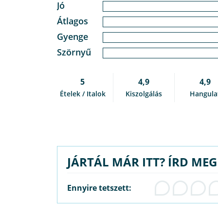
Jó
Átlagos
Gyenge
Szörnyű
5
4,9
4,9
Ételek / Italok
Kiszolgálás
Hangula
JÁRTÁL MÁR ITT? ÍRD ME
Ennyire tetszett: