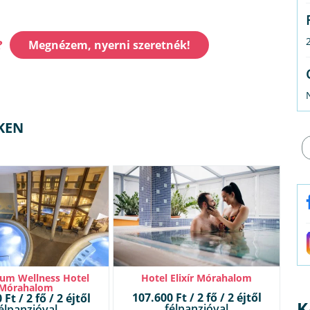
?
Megnézem, nyerni szeretnék!
KEN
um Wellness Hotel
Hotel Elixír Mórahalom
Mórahalom
107.600 Ft / 2 fő / 2 éjtől
Ft / 2 fő / 2 éjtől
K
félpanzióval
élpanzióval