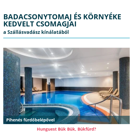
BADACSONYTOMAJ ÉS KÖRNYÉKE
KEDVELT CSOMAGJAI
Pihenés fürdőbelépővel
Hunguest Bük Bük, Bükfürd?