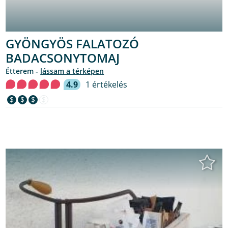
GYÖNGYÖS FALATOZÓ
BADACSONYTOMAJ
étterem -
lássam a térképen
4.9
1 értékelés
$
$
$
$