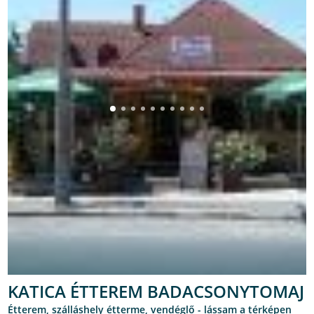
KATICA ÉTTEREM BADACSONYTOMAJ
étterem, szálláshely étterme, vendéglő -
lássam a térképen