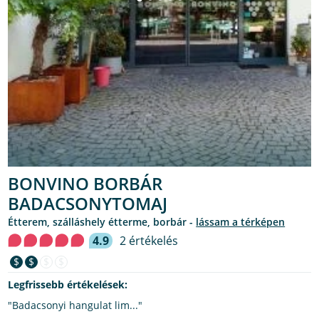
BONVINO BORBÁR
BADACSONYTOMAJ
étterem, szálláshely étterme, borbár -
lássam a térképen
4.9
2 értékelés
$
$
$
$
Legfrissebb értékelések:
"Badacsonyi hangulat lim..."