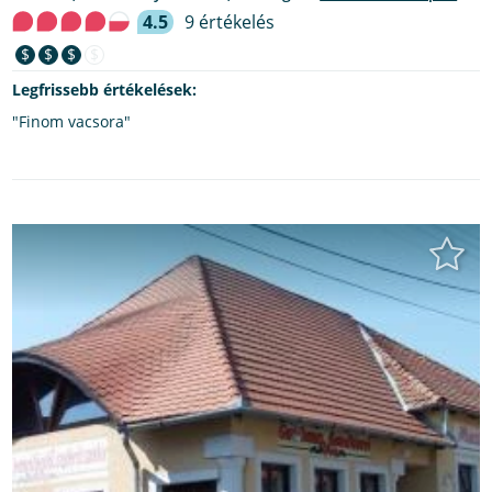
4.5
9 értékelés
$
$
$
$
Legfrissebb értékelések:
"Finom vacsora"