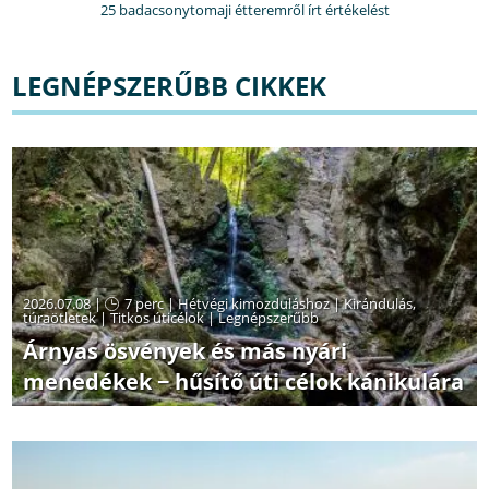
25 badacsonytomaji étteremről írt értékelést
LEGNÉPSZERŰBB CIKKEK
2026.07.08 |
7 perc
|
Hétvégi kimozduláshoz
|
Kirándulás,
túraötletek
|
Titkos úticélok
|
Legnépszerűbb
Árnyas ösvények és más nyári
menedékek − hűsítő úti célok kánikulára