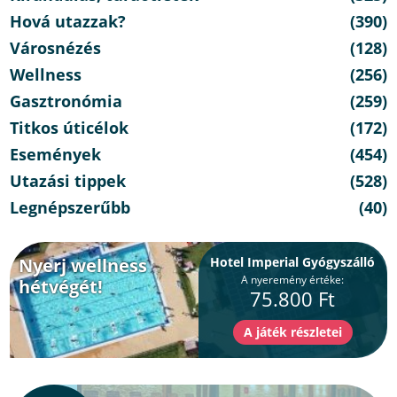
Hová utazzak?
(390)
Városnézés
(128)
Wellness
(256)
Gasztronómia
(259)
Titkos úticélok
(172)
Események
(454)
Utazási tippek
(528)
Legnépszerűbb
(40)
Nyerj wellness
Hotel Imperial Gyógyszálló
A nyeremény értéke:
hétvégét!
75.800 Ft