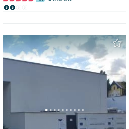
$
$
$
$