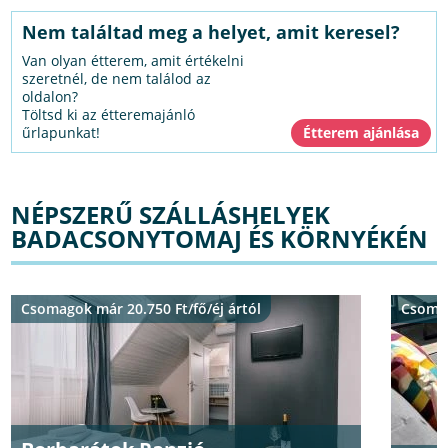
Nem találtad meg a helyet, amit keresel?
Van olyan étterem, amit értékelni
szeretnél, de nem találod az
oldalon?
Töltsd ki az étteremajánló
űrlapunkat!
NÉPSZERŰ SZÁLLÁSHELYEK
BADACSONYTOMAJ ÉS KÖRNYÉKÉN
Csomagok már 20.750 Ft/fő/éj ártól
Csomag