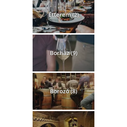
Étterem (2)
Borház (9)
Borozó (8)