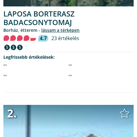
LAPOSA BORTERASZ
BADACSONYTOMAJ
borház, étterem -
lássam a térképen
4.7
23 értékelés
$
$
$
$
Legfrissebb értékelések:
""
""
""
""
2.