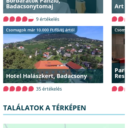
Borbarátok Panzió,
Badacsonytomaj
Art 
9 értékelés
Csomagok már 10.000 Ft/fő/éj ártól
Csomag
Park
Hotel Halászkert, Badacsony
Reso
35 értékelés
TALÁLATOK A TÉRKÉPEN