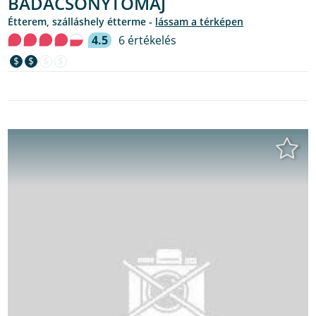
BADACSONYTOMAJ
étterem, szálláshely étterme -
lássam a térképen
4.5
6 értékelés
$
$
$
$