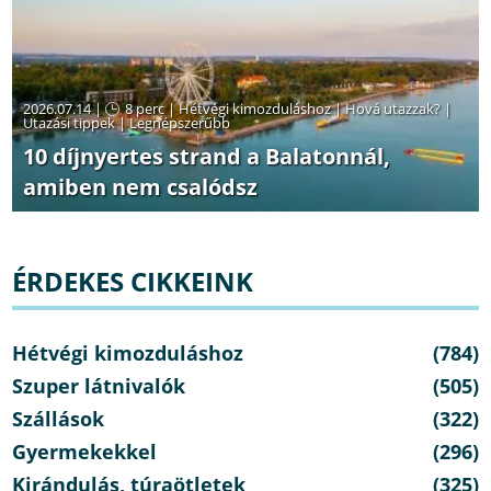
2026.07.14 |
8 perc
|
Hétvégi kimozduláshoz
|
Hová utazzak?
|
Utazási tippek
|
Legnépszerűbb
10 díjnyertes strand a Balatonnál,
amiben nem csalódsz
ÉRDEKES CIKKEINK
Hétvégi kimozduláshoz
(784)
Szuper látnivalók
(505)
Szállások
(322)
Gyermekekkel
(296)
Kirándulás, túraötletek
(325)