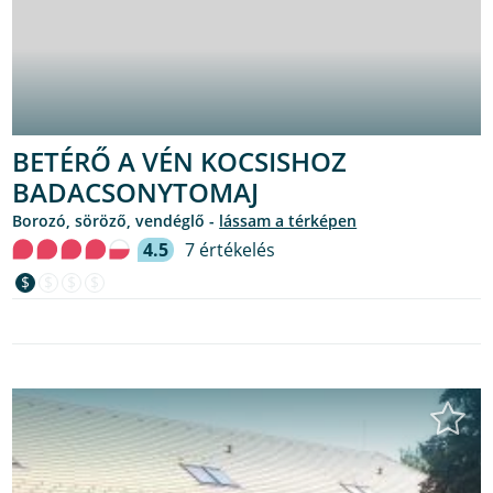
BETÉRŐ A VÉN KOCSISHOZ
BADACSONYTOMAJ
borozó, söröző, vendéglő -
lássam a térképen
4.5
7 értékelés
$
$
$
$