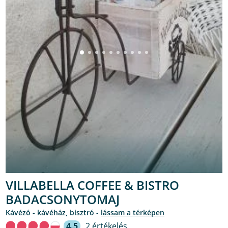
VILLABELLA COFFEE & BISTRO
BADACSONYTOMAJ
kávézó - kávéház, bisztró -
lássam a térképen
4.5
2 értékelés