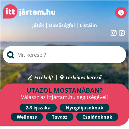
Játék
Dicsőségfal
Listáim
Értékelj!
Térképes kereső
UTAZOL MOSTANÁBAN?
Válassz az IttJártam.hu segítségével!
2-3 éjszaka
Nyugdíjasoknak
Wellness
Tavasz
Családoknak