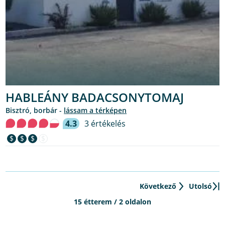
HABLEÁNY BADACSONYTOMAJ
bisztró, borbár -
lássam a térképen
4.3
3 értékelés
$
$
$
$
Következő
Utolsó
15 étterem / 2 oldalon