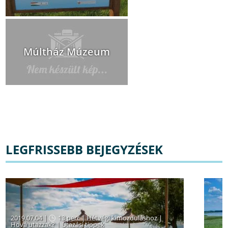
Múltház Múzeum
LEGFRISSEBB BEJEGYZÉSEK
2019.07.04 |
13 perc
|
Hétvégi kimozduláshoz
|
Hová utazzak?
|
Utazási tippek