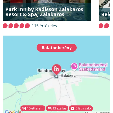
Park Inn by Radisson Zalakaros
Resort & Spa, Zalakaros
Bele
115 értékelés
Balatonberény
10 étterem
13 szállás
5 látnivaló