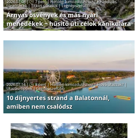
2026.07.08 |
7 perc
|
Hétvégi kimozduláshoz
|
Kirándulás,
túraötletek
|
Titkos úticélok
|
Legnépszerűbb
Árnyas ösvények és más nyári
menedékek − hűsítő úti célok kánikulára
2026.07.14 |
8 perc
|
Hétvégi kimozduláshoz
|
Hová utazzak?
|
Utazási tippek
|
Legnépszerűbb
10 díjnyertes strand a Balatonnál,
amiben nem csalódsz