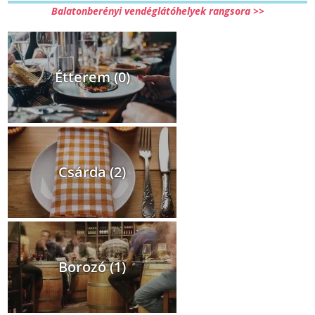
Balatonberényi vendéglátóhelyek rangsora >>
Étterem (0)
Csárda (2)
Borozó (1)