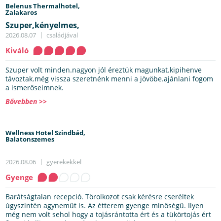
Belenus Thermalhotel,
Zalakaros
Szuper,kényelmes,
2026.08.07
családjával
Kiváló
Szuper volt minden.nagyon jól éreztük magunkat.kipihenve
távoztak.még vissza szeretnénk menni a jövöbe.ajánlani fogom
a ismerőseimnek.
Bővebben >>
Wellness Hotel Szindbád,
Balatonszemes
2026.08.06
gyerekekkel
Gyenge
Barátságtalan recepció. Törolkozot csak kérésre cseréltek
úgyszintén agyneműt is. Az étterem gyenge minőségű. Ilyen
még nem volt sehol hogy a tojásrántotta ért és a tükörtojás ért