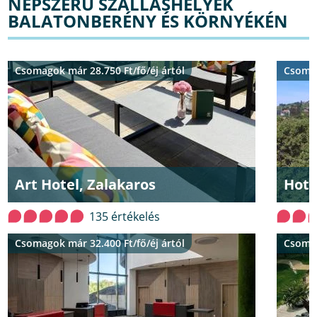
NÉPSZERŰ SZÁLLÁSHELYEK
BALATONBERÉNY ÉS KÖRNYÉKÉN
Csomagok már 28.750 Ft/fő/éj ártól
Csomag
Art Hotel, Zalakaros
Hote
135 értékelés
Csomagok már 32.400 Ft/fő/éj ártól
Csomag