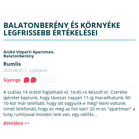
BALATONBERÉNY ÉS KÖRNYÉKE
LEGFRISSEBB ÉRTÉKELÉSEI
Anikó Vízparti Apartman,
Balatonberény
Rumlis
2025.08.25
a párjával
Gyenge
A szállas 14 órától foglalható el, 14:45-re készült el. Cserébe
ígéretet kaptunk, hogy távozas napján 11-ig maradhatunk, fél
10-kor már telefoált, hogy ott vagyunk-e még? Nem voltunk.
Ismét telefonált, hogy ez még az hol van? 20 m-es "apartman" a
tulaj rumlijaval minden tele van, egy vállfás...
Bővebben >>