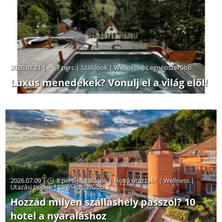
2026.07.21 |
7 perc
|
Szállások
|
Wellness
|
Legnépszerűbb
Luxus menedékek? Vonulj el a világ elől!
2026.07.09 |
8 perc
|
Szállások
|
Hová utazzak?
|
Wellness
|
Utazási tippek
|
Legnépszerűbb
Hozzád milyen szálláshely passzol? 10
hotel a nyaraláshoz