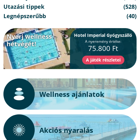
Utazási tippek
(528)
Legnépszerűbb
(40)
Nyerj wellness
Hotel Imperial Gyógyszálló
A nyeremény értéke:
hétvégét!
75.800 Ft
Wellness ajánlatok
Akciós nyaralás