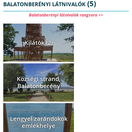
(5)
BALATONBERÉNYI LÁTNIVALÓK
Balatonberényi látnivalók rangsora >>
Kilátók (2)
Községi strand,
Balatonberény
Lengyel zarándokok
emlékhelye