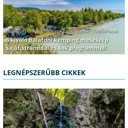
2022.05.24 |
8 perc
|
Szállások
|
Hová utazzak?
|
Utazási tippek
6 kiváló balatoni kemping meseszép
saját stranddal és sok programmal!
LEGNÉPSZERŰBB CIKKEK