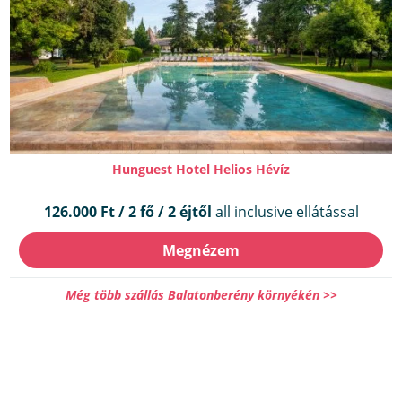
Hunguest Hotel Helios Hévíz
126.000 Ft / 2 fő / 2 éjtől
all inclusive ellátással
Megnézem
Még több szállás Balatonberény környékén >>