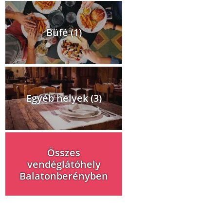
Büfé (1)
Egyéb helyek (3)
Összes
vendéglátóhely
Balatonberényben