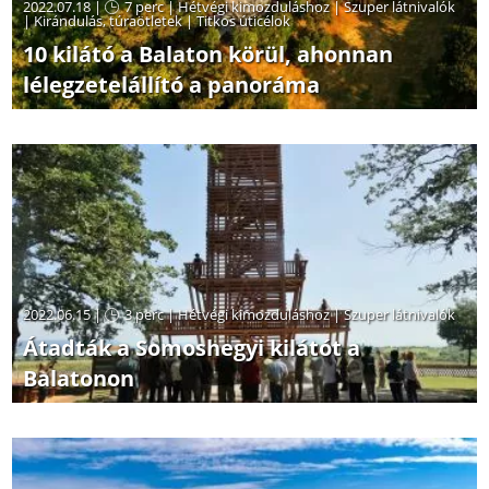
2022.07.18 |
7 perc
|
Hétvégi kimozduláshoz
|
Szuper látnivalók
|
Kirándulás, túraötletek
|
Titkos úticélok
10 kilátó a Balaton körül, ahonnan
lélegzetelállító a panoráma
2022.06.15 |
3 perc
|
Hétvégi kimozduláshoz
|
Szuper látnivalók
Átadták a Somoshegyi kilátót a
Balatonon