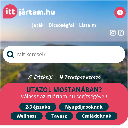
Játék
Dicsőségfal
Listáim
Értékelj!
Térképes kereső
UTAZOL MOSTANÁBAN?
Válassz az IttJártam.hu segítségével!
2-3 éjszaka
Nyugdíjasoknak
Wellness
Tavasz
Családoknak