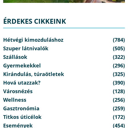
ÉRDEKES CIKKEINK
Hétvégi kimozduláshoz
(784)
Szuper látnivalók
(505)
Szállások
(322)
Gyermekekkel
(296)
Kirándulás, túraötletek
(325)
Hová utazzak?
(390)
Városnézés
(128)
Wellness
(256)
Gasztronómia
(259)
Titkos úticélok
(172)
Események
(454)