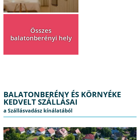
Összes
balatonberényi hely
BALATONBERÉNY ÉS KÖRNYÉKE
KEDVELT SZÁLLÁSAI