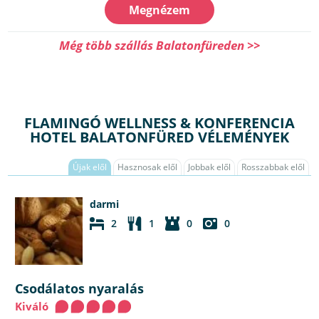
Megnézem
Még több szállás Balatonfüreden >>
FLAMINGÓ WELLNESS & KONFERENCIA
HOTEL BALATONFÜRED VÉLEMÉNYEK
Újak elől
Hasznosak elől
Jobbak elől
Rosszabbak elől
darmi
2
1
0
0
Csodálatos nyaralás
Kiváló