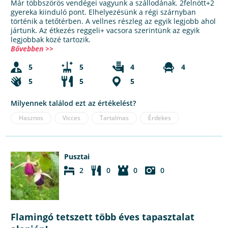
Már többszörös vendégei vagyunk a szállodának. 2felnött+2
gyereka kiinduló pont. Elhelyezésünk a régi szárnyban
történik a tetőtérben. A vellnes részleg az egyik legjobb ahol
jártunk. Az étkezés reggeli+ vacsora szerintünk az egyik
legjobbak közé tartozik.
Bővebben >>
5
5
4
4
5
5
5
Milyennek találod ezt az értékelést?
Hasznos
Vicces
Tartalmas
Érdekes
Pusztai
2
0
0
0
Flamingó tetszett több éves tapasztalat