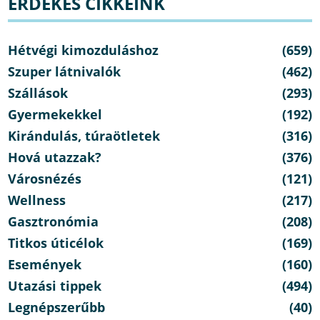
ÉRDEKES CIKKEINK
Hétvégi kimozduláshoz
(659)
Szuper látnivalók
(462)
Szállások
(293)
Gyermekekkel
(192)
Kirándulás, túraötletek
(316)
Hová utazzak?
(376)
Városnézés
(121)
Wellness
(217)
Gasztronómia
(208)
Titkos úticélok
(169)
Események
(160)
Utazási tippek
(494)
Legnépszerűbb
(40)