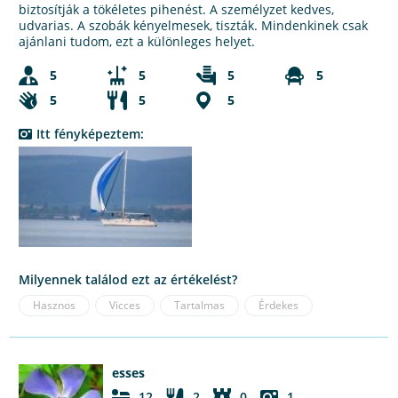
biztosítják a tökéletes pihenést. A személyzet kedves,
udvarias. A szobák kényelmesek, tiszták. Mindenkinek csak
ajánlani tudom, ezt a különleges helyet.
5
5
5
5
5
5
5
Itt fényképeztem:
Milyennek találod ezt az értékelést?
Hasznos
Vicces
Tartalmas
Érdekes
esses
12
2
0
1