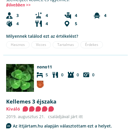
Bővebben >>
3
4
4
4
4
4
5
Milyennek találod ezt az értékelést?
Hasznos
Vicces
Tartalmas
Érdekes
nono11
5
0
0
0
Kellemes 3 éjszaka
Kiváló
2019. augusztus 21.
családjával járt itt
Az ittjártam.hu alapján választottam ezt a helyet.