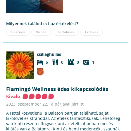
Milyennek találod ezt az értékelést?
Hasznos
Vicces
Tartalmas
Érdekes
csillaghullás
5
0
0
1
Flamingó Wellness édes kikapcsolódás
Kiváló
2023. szeptember 22.
a párjával járt itt
A Hotel közvetlenül a Balaton partján található, saját
kikötővel és stranddal. Az ételek fantasztikusak. Lehetőség
van kinti részen elfogyasztani az ételt, ahonnan mesés
kilátás van a Balatonra. Kinti és benti medencék , szaunák