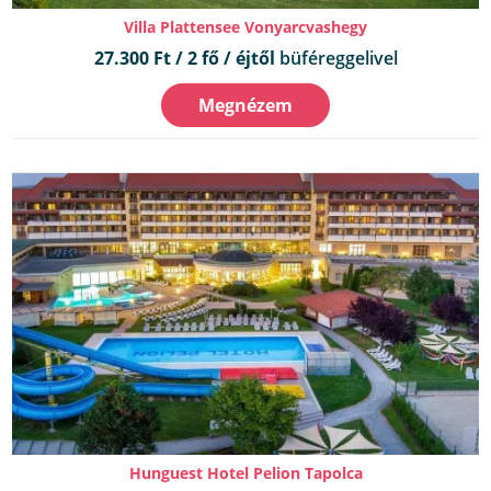
Villa Plattensee Vonyarcvashegy
27.300 Ft / 2 fő / éjtől
büféreggelivel
Megnézem
Hunguest Hotel Pelion Tapolca