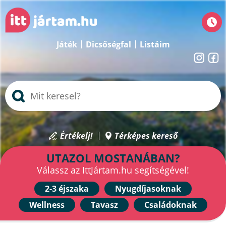
Játék
Dicsőségfal
Listáim
Értékelj!
Térképes kereső
UTAZOL MOSTANÁBAN?
Válassz az IttJártam.hu segítségével!
2-3 éjszaka
Nyugdíjasoknak
Wellness
Tavasz
Családoknak