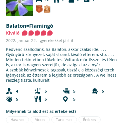
Balaton=Flamingó
Kiváló
2022. január 22.
gyerekekkel járt itt
Kedvenc szállodánk, ha Balaton, akkor csakis ide. . . .
Gyönyörű környezet, saját strand, kiváló étterem, stb. . . .
Minden tekintetben tökéletes. Voltunk már ősszel és télen
is, akkor is nagyon szeretjük, de az igazi az a nyár. . . .
A szobák kényelmesek, tagasak, tiszták, a közösségi terek
igényesek, az étterem a legjobb az országban . A wellness
részleg tiszta, kulturált.
4
5
5
5
5
5
5
Milyennek találod ezt az értékelést?
Hasznos
Vicces
Tartalmas
Érdekes