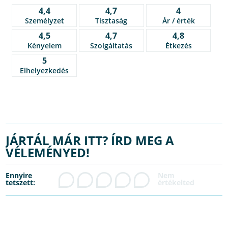
4,4
4,7
4
Személyzet
Tisztaság
Ár / érték
4,5
4,7
4,8
Kényelem
Szolgáltatás
Étkezés
5
Elhelyezkedés
JÁRTÁL MÁR ITT? ÍRD MEG A
VÉLEMÉNYED!
Ennyire
tetszett: