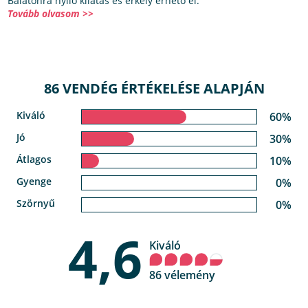
Balatonra nyíló kilátás és erkély érhető el.
Tovább olvasom >>
86 VENDÉG ÉRTÉKELÉSE ALAPJÁN
Kiváló
60%
Jó
30%
Átlagos
10%
Gyenge
0%
Szörnyű
0%
4,6
Kiváló
86 vélemény