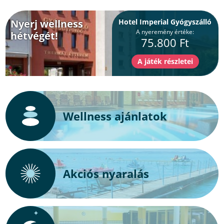
Nyerj wellness
Hotel Imperial Gyógyszálló
A nyeremény értéke:
hétvégét!
75.800 Ft
Wellness ajánlatok
Akciós nyaralás