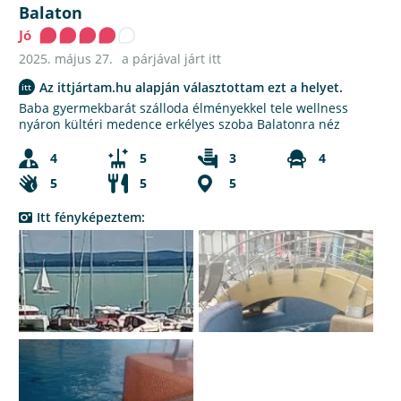
Balaton
Jó
2025. május 27.
a párjával járt itt
Az ittjártam.hu alapján választottam ezt a helyet.
Baba gyermekbarát szálloda élményekkel tele wellness
nyáron kültéri medence erkélyes szoba Balatonra néz
4
5
3
4
5
5
5
Itt fényképeztem: