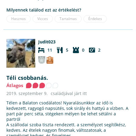
Milyennek találod ezt az értékelést?
Hasznos
Vicces
Tartalmas
Érdekes
Judit023
11
5
0
2
Téli csobbanás.
Átlagos
2019. szeptember 9.
családjával járt itt
Télen a Balaton csodálatos! Nyaralásunkkor az idő is
kedvezett, ragyogó napsütés, sok sirály és hattyú a vízben. A
part pár perc séta, stégeken mélyen be lehet sétálni a
partról
A szállodai szoba tiszta rendezett. a személyzet segítőkész,
kedves. Az ételek nagyon finomak, változatosak, a
személyzet kedves, és figyelmes.