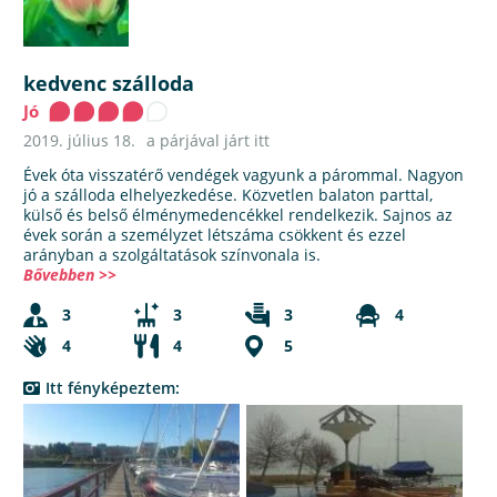
kedvenc szálloda
Jó
2019. július 18.
a párjával járt itt
Évek óta visszatérő vendégek vagyunk a párommal. Nagyon
jó a szálloda elhelyezkedése. Közvetlen balaton parttal,
külső és belső élménymedencékkel rendelkezik. Sajnos az
évek során a személyzet létszáma csökkent és ezzel
arányban a szolgáltatások színvonala is.
Bővebben >>
3
3
3
4
4
4
5
Itt fényképeztem: