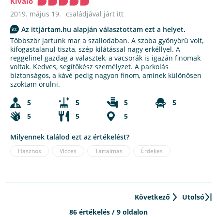
Kiváló
2019. május 19.
családjával járt itt
Az ittjártam.hu alapján választottam ezt a helyet.
Többször jartunk mar a szallodaban. A szoba gyönyörű volt,
kifogastalanul tiszta, szép kilátással nagy erkéllyel. A
reggelinel gazdag a valasztek, a vacsorák is igazán finomak
voltak. Kedves, segítőkész személyzet. A parkolás
biztonságos, a kávé pedig nagyon finom, aminek különösen
szoktam örülni.
5
5
5
5
5
5
5
Milyennek találod ezt az értékelést?
Hasznos
Vicces
Tartalmas
Érdekes
Következő
Utolsó
86 értékelés / 9 oldalon