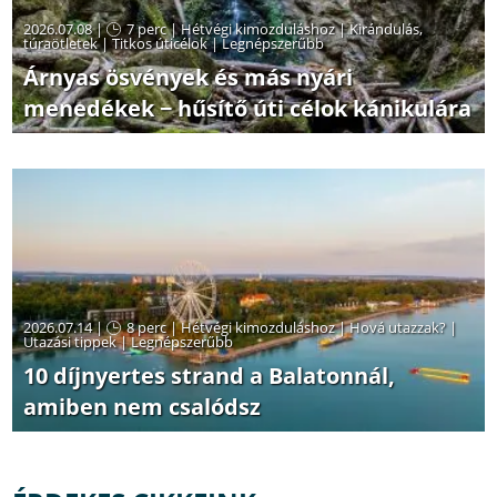
2026.07.08 |
7 perc
|
Hétvégi kimozduláshoz
|
Kirándulás,
túraötletek
|
Titkos úticélok
|
Legnépszerűbb
Árnyas ösvények és más nyári
menedékek − hűsítő úti célok kánikulára
2026.07.14 |
8 perc
|
Hétvégi kimozduláshoz
|
Hová utazzak?
|
Utazási tippek
|
Legnépszerűbb
10 díjnyertes strand a Balatonnál,
amiben nem csalódsz