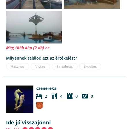
Még több kép (2 db) >>
Milyennek találod ezt az értékelést?
Hasznos
Vicces
Tartalmas
Érdekes
czenereka
2
4
0
0
Ide jó visszajönni