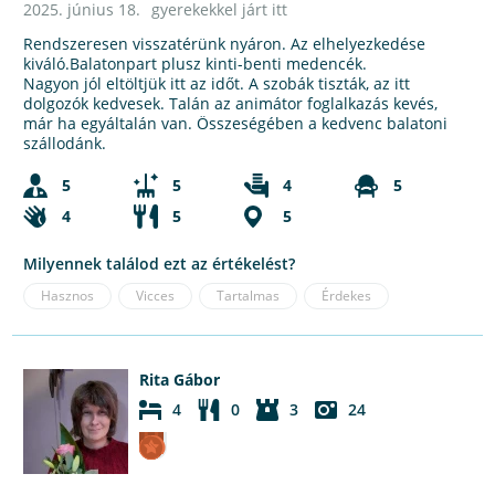
2025. június 18.
gyerekekkel járt itt
Rendszeresen visszatérünk nyáron. Az elhelyezkedése
kiváló.Balatonpart plusz kinti-benti medencék.
Nagyon jól eltöltjük itt az időt. A szobák tiszták, az itt
dolgozók kedvesek. Talán az animátor foglalkazás kevés,
már ha egyáltalán van. Összeségében a kedvenc balatoni
szállodánk.
5
5
4
5
4
5
5
Milyennek találod ezt az értékelést?
Hasznos
Vicces
Tartalmas
Érdekes
Rita Gábor
4
0
3
24