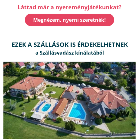
Láttad már a nyereményjátékunkat?
Megnézem, nyerni szeretnék!
EZEK A SZÁLLÁSOK IS ÉRDEKELHETNEK