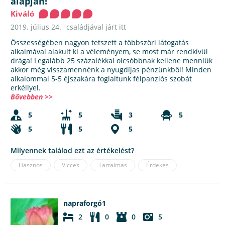
alapján!
Kiváló
2019. július 24.
családjával járt itt
Összességében nagyon tetszett a többszöri látogatás
alkalmával alakult ki a véleményem, se most már rendkívül
drága! Legalább 25 százalékkal olcsóbbnak kellene menniük
akkor még visszamennénk a nyugdíjas pénzünkből! Minden
alkalommal 5-5 éjszakára foglaltunk félpanziós szobát
erkéllyel.
Bővebben >>
5
5
3
5
5
5
5
Milyennek találod ezt az értékelést?
Hasznos
Vicces
Tartalmas
Érdekes
napraforgó1
2
0
0
5