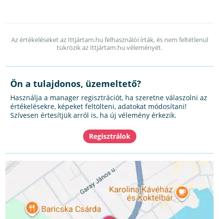
Az értékeléseket az Ittjártam.hu felhasználói írták, és nem feltétlenül
tükrözik az Ittjártam.hu véleményét.
Ön a tulajdonos, üzemeltető?
Használja a manager regisztrációt, ha szeretne válaszolni az
értékelésekre, képeket feltölteni, adatokat módosítani!
Szívesen értesítjük arról is, ha új vélemény érkezik.