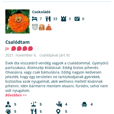
Csokoládé
7
33
3
0
Csalódtam
Jó
2021. november 6.
családjával járt itt
Évek óta visszatérő vendég vagyok a családommal. Gyönyörű
partszakasz, Álomszép kilátással. Eddig biztos pihenés.
Olvasásra, vagy csak bámulásra. Eddig nagyon kedvesen
jelezték, hogy egy területen ne tartózkodjanak gyerekek,
biztosítva azok nyugalmát, akik wellness mellett kívánnak
pihenni. Idén bármerre mentem olvasni, fürödni, sehol nem
volt nyugalom.
Bővebben >>
5
5
4
4
5
5
5