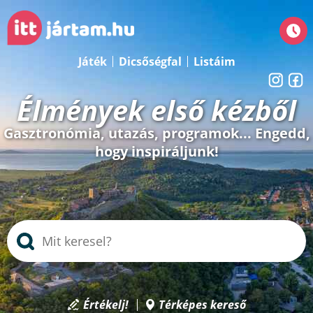
Játék
Dicsőségfal
Listáim
Élmények első kézből
Gasztronómia, utazás, programok... Engedd,
hogy inspiráljunk!
Értékelj!
Térképes kereső