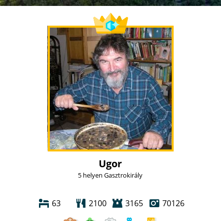
Ugor
5 helyen Gasztrokirály
63
2100
3165
70126