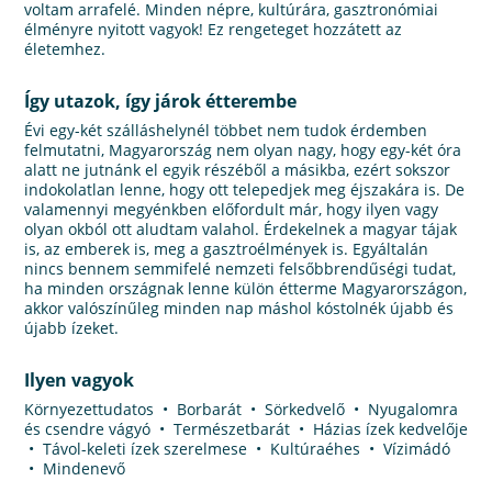
voltam arrafelé. Minden népre, kultúrára, gasztronómiai
élményre nyitott vagyok! Ez rengeteget hozzátett az
életemhez.
Így utazok, így járok étterembe
Évi egy-két szálláshelynél többet nem tudok érdemben
felmutatni, Magyarország nem olyan nagy, hogy egy-két óra
alatt ne jutnánk el egyik részéből a másikba, ezért sokszor
indokolatlan lenne, hogy ott telepedjek meg éjszakára is. De
valamennyi megyénkben előfordult már, hogy ilyen vagy
olyan okból ott aludtam valahol. Érdekelnek a magyar tájak
is, az emberek is, meg a gasztroélmények is. Egyáltalán
nincs bennem semmifelé nemzeti felsőbbrendűségi tudat,
ha minden országnak lenne külön étterme Magyarországon,
akkor valószínűleg minden nap máshol kóstolnék újabb és
újabb ízeket.
Ilyen vagyok
Környezettudatos • Borbarát • Sörkedvelő • Nyugalomra
és csendre vágyó • Természetbarát • Házias ízek kedvelője
• Távol-keleti ízek szerelmese • Kultúraéhes • Vízimádó
• Mindenevő