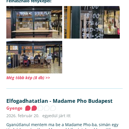
Felhasználó fényképei:
Még több kép (8 db) >>
Elfogadhatatlan
-
Madame Pho Budapest
Gyenge
2026. február 20.
egyedül járt itt
Gyanútlanul mentem ma be a Madame Pho-ba, simán egy