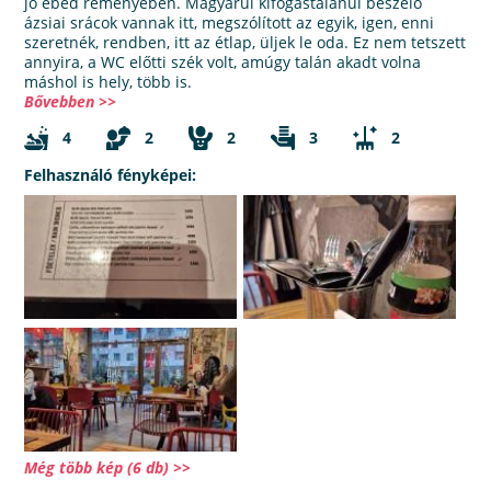
jó ebéd reményében. Magyarul kifogástalanul beszélő
ázsiai srácok vannak itt, megszólított az egyik, igen, enni
szeretnék, rendben, itt az étlap, üljek le oda. Ez nem tetszett
annyira, a WC előtti szék volt, amúgy talán akadt volna
máshol is hely, több is.
Bővebben >>
4
2
2
3
2
Felhasználó fényképei:
Még több kép (6 db) >>