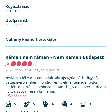
Regisztráció
2015.10.06
Utoljára itt
2026.08.09
Néhány kiemelt értékelés
Rámen nem rámen
-
Nem Ramen Budapest
Jó
2026. február 4.
egyedül járt itt
Nyilván a fél város odatódult, aki újságolvasó, hírfigyelő,
betűismerő ember, mondjuk én is elmentem ide rögtön
hétfőn, de aztán lelombozva láttam, hogy csak szerdától van
nyitva, szóval résen kell lenni.
Bővebben >>
5
5
4
4
3