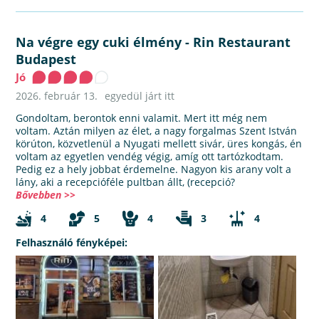
Na végre egy cuki élmény
-
Rin Restaurant
Budapest
Jó
2026. február 13.
egyedül járt itt
Gondoltam, berontok enni valamit. Mert itt még nem
voltam. Aztán milyen az élet, a nagy forgalmas Szent István
körúton, közvetlenül a Nyugati mellett sivár, üres kongás, én
voltam az egyetlen vendég végig, amíg ott tartózkodtam.
Pedig ez a hely jobbat érdemelne. Nagyon kis arany volt a
lány, aki a recepcióféle pultban állt, (recepció?
Bővebben >>
4
5
4
3
4
Felhasználó fényképei: